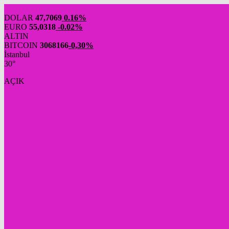
DOLAR
47,7069
0.16%
EURO
55,0318
-0.02%
ALTIN
BITCOIN
3068166
-0,30%
İstanbul
30°
AÇIK