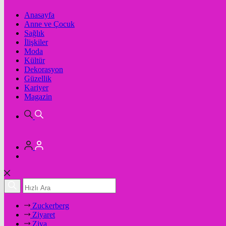
Anasayfa
Anne ve Çocuk
Sağlık
İlişkiler
Moda
Kültür
Dekorasyon
Güzellik
Kariyer
Magazin
Zuckerberg
Ziyaret
Ziya