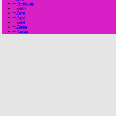
Zeytinyağı
Zerda
Zayn
Zayıf
Zarar
Zanna
Zaman