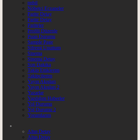
nnbil
Nöbetçi Eczaneler
Parite Detay
Parite Detay
Pariteler
Profili Düzenle
Puan Durumu
Sample Page
Şifremi Unuttum
Sinema
Sinema Detay
Son Dakika
Takip Ettiklerim
Takipçilerim
Yayın Akışları
Yayın Akışları 2
Yazarlar
Yazdığım Haberler
Yol Durumu
Yol Durumu 2
Yorumlarım
Altın Detay
Altın Detay