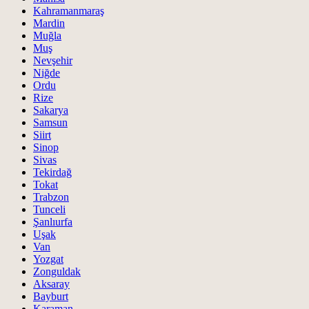
Kahramanmaraş
Mardin
Muğla
Muş
Nevşehir
Niğde
Ordu
Rize
Sakarya
Samsun
Siirt
Sinop
Sivas
Tekirdağ
Tokat
Trabzon
Tunceli
Şanlıurfa
Uşak
Van
Yozgat
Zonguldak
Aksaray
Bayburt
Karaman