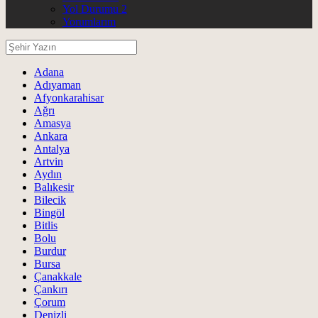
Yol Durumu 2
Yorumlarım
Adana
Adıyaman
Afyonkarahisar
Ağrı
Amasya
Ankara
Antalya
Artvin
Aydın
Balıkesir
Bilecik
Bingöl
Bitlis
Bolu
Burdur
Bursa
Çanakkale
Çankırı
Çorum
Denizli