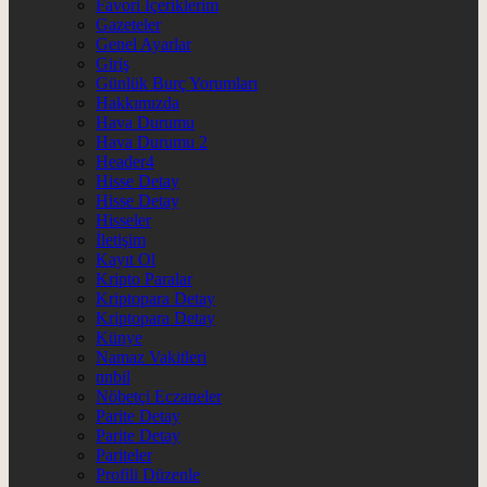
Favori İçeriklerim
Gazeteler
Genel Ayarlar
Giriş
Günlük Burç Yorumları
Hakkımızda
Hava Durumu
Hava Durumu 2
Header4
Hisse Detay
Hisse Detay
Hisseler
İletişim
Kayıt Ol
Kripto Paralar
Kriptopara Detay
Kriptopara Detay
Künye
Namaz Vakitleri
nnbil
Nöbetçi Eczaneler
Parite Detay
Parite Detay
Pariteler
Profili Düzenle