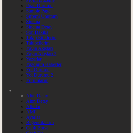
Profili Düzenle
Puan Durumu
Sample Page
Şifremi Unuttum
Sinema
Sinema Detay
Son Dakika
Takip Ettiklerim
Takipçilerim
Yayın Akışları
Yayın Akışları 2
Yazarlar
Yazdığım Haberler
Yol Durumu
Yol Durumu 2
Yorumlarım
Altın Detay
Altın Detay
Altınlar
AMP
Ayarlar
Beğendiklerim
Canlı Borsa