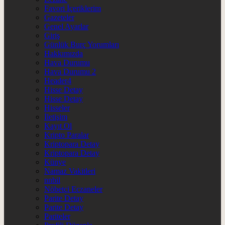
Favori İçeriklerim
Gazeteler
Genel Ayarlar
Giriş
Günlük Burç Yorumları
Hakkımızda
Hava Durumu
Hava Durumu 2
Header4
Hisse Detay
Hisse Detay
Hisseler
İletişim
Kayıt Ol
Kripto Paralar
Kriptopara Detay
Kriptopara Detay
Künye
Namaz Vakitleri
nnbil
Nöbetçi Eczaneler
Parite Detay
Parite Detay
Pariteler