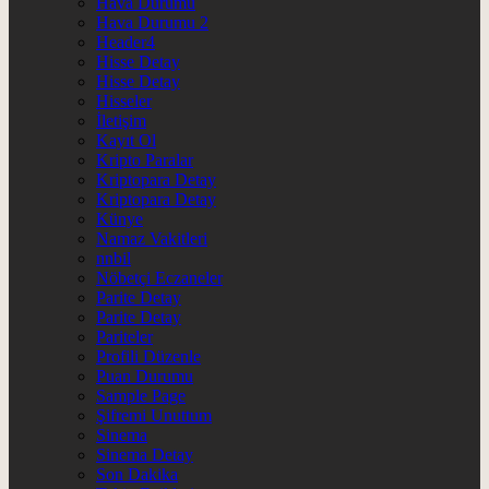
Hava Durumu
Hava Durumu 2
Header4
Hisse Detay
Hisse Detay
Hisseler
İletişim
Kayıt Ol
Kripto Paralar
Kriptopara Detay
Kriptopara Detay
Künye
Namaz Vakitleri
nnbil
Nöbetçi Eczaneler
Parite Detay
Parite Detay
Pariteler
Profili Düzenle
Puan Durumu
Sample Page
Şifremi Unuttum
Sinema
Sinema Detay
Son Dakika