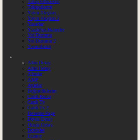
Takip Ettiklerim
Takipçilerim
Yayın Akışları
Yayın Akışları 2
Yazarlar
Yazdığım Haberler
Yol Durumu
Yol Durumu 2
Yorumlarım
Altın Detay
Altın Detay
Altınlar
AMP
Ayarlar
Beğendiklerim
Canlı Borsa
Canlı Tv
Canlı Tv 2
Deneme Page
Döviz Detay
Döviz Detay
Dövizler
Eczane