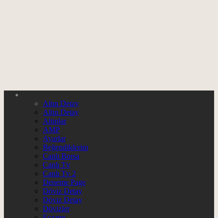
Altın Detay
Altın Detay
Altınlar
AMP
Ayarlar
Beğendiklerim
Canlı Borsa
Canlı Tv
Canlı Tv 2
Deneme Page
Döviz Detay
Döviz Detay
Dövizler
Eczane