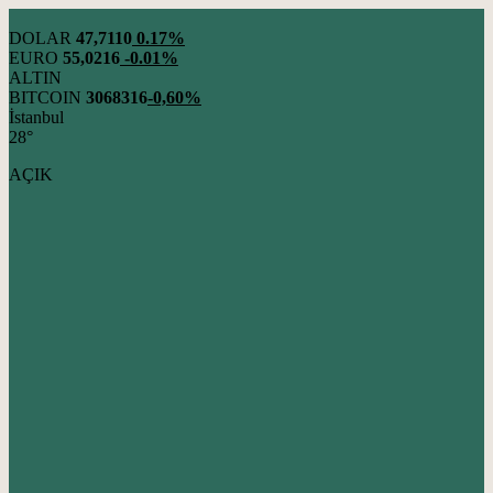
DOLAR
47,7110
0.17%
EURO
55,0216
-0.01%
ALTIN
BITCOIN
3068316
-0,60%
İstanbul
28°
AÇIK