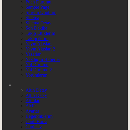
Puan Durumu
Sample Page
Şifremi Unuttum
Sinema
Sinema Detay
Son Dakika
Takip Ettiklerim
Takipçilerim
Yayın Akışları
Yayın Akışları 2
Yazarlar
Yazdığım Haberler
Yol Durumu
Yol Durumu 2
Yorumlarım
Altın Detay
Altın Detay
Altınlar
AMP
Ayarlar
Beğendiklerim
Canlı Borsa
Canlı Tv