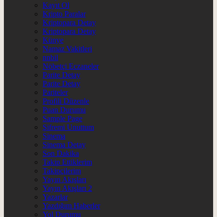
Kayıt Ol
Kripto Paralar
Kriptopara Detay
Kriptopara Detay
Künye
Namaz Vakitleri
nnbil
Nöbetçi Eczaneler
Parite Detay
Parite Detay
Pariteler
Profili Düzenle
Puan Durumu
Sample Page
Şifremi Unuttum
Sinema
Sinema Detay
Son Dakika
Takip Ettiklerim
Takipçilerim
Yayın Akışları
Yayın Akışları 2
Yazarlar
Yazdığım Haberler
Yol Durumu