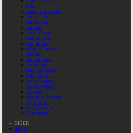
Namaz Vakitleri
nnbil
Nöbetçi Eczaneler
Parite Detay
Parite Detay
Pariteler
Profili Düzenle
Puan Durumu
Sample Page
Şifremi Unuttum
Sinema
Sinema Detay
Son Dakika
Takip Ettiklerim
Takipçilerim
Yayın Akışları
Yayın Akışları 2
Yazarlar
Yazdığım Haberler
Yol Durumu
Yol Durumu 2
Yorumlarım
DİĞER
İletişim