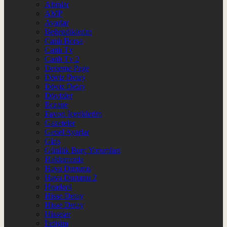
Altınlar
AMP
Ayarlar
Beğendiklerim
Canlı Borsa
Canlı Tv
Canlı Tv 2
Deneme Page
Döviz Detay
Döviz Detay
Dövizler
Eczane
Favori İçeriklerim
Gazeteler
Genel Ayarlar
Giriş
Günlük Burç Yorumları
Hakkımızda
Hava Durumu
Hava Durumu 2
Header4
Hisse Detay
Hisse Detay
Hisseler
İletişim