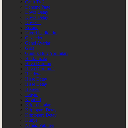
Canlı Tv 2
Deneme Page
Döviz Detay
Döviz Detay
Dövizler
Eczane
Favori İçeriklerim
Gazeteler
Genel Ayarlar
Giriş
Günlük Burç Yorumları
Hakkımızda
Hava Durumu
Hava Durumu 2
Header4
Hisse Detay
Hisse Detay
Hisseler
İletişim
Kayıt Ol
Kripto Paralar
Kriptopara Detay
Kriptopara Detay
Künye
Namaz Vakitleri