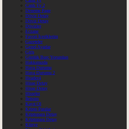
Canlı Tv
Canlı Tv 2
Deneme Page
Döviz Detay
Döviz Detay
Dövizler
Eczane
Favori İçeriklerim
Gazeteler
Genel Ayarlar
Giriş
Günlük Burç Yorumları
Hakkımızda
Hava Durumu
Hava Durumu 2
Header4
Hisse Detay
Hisse Detay
Hisseler
İletişim
Kayıt Ol
Kripto Paralar
Kriptopara Detay
Kriptopara Detay
Künye