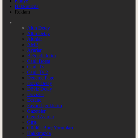
Künye
Hakkımızda
Reklam
Altın Detay
Altın Detay
Altınlar
AMP
Ayarlar
Beğendiklerim
Canlı Borsa
Canlı Tv
Canlı Tv 2
Deneme Page
Döviz Detay
Döviz Detay
Dövizler
Eczane
Favori İçeriklerim
Gazeteler
Genel Ayarlar
Giriş
Günlük Burç Yorumları
Hakkımızda