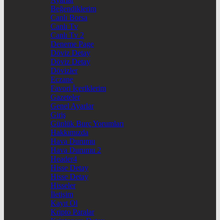
Beğendiklerim
Canlı Borsa
Canlı Tv
Canlı Tv 2
Deneme Page
Döviz Detay
Döviz Detay
Dövizler
Eczane
Favori İçeriklerim
Gazeteler
Genel Ayarlar
Giriş
Günlük Burç Yorumları
Hakkımızda
Hava Durumu
Hava Durumu 2
Header4
Hisse Detay
Hisse Detay
Hisseler
İletişim
Kayıt Ol
Kripto Paralar