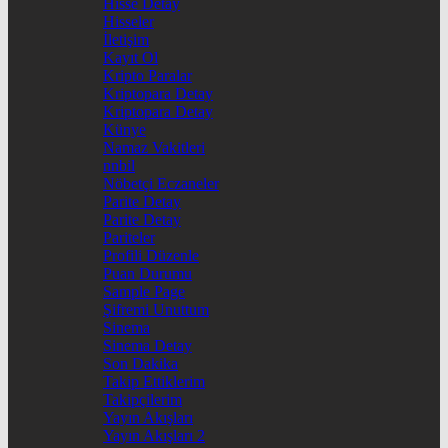
Hisse Detay
Hisseler
İletişim
Kayıt Ol
Kripto Paralar
Kriptopara Detay
Kriptopara Detay
Künye
Namaz Vakitleri
nnbil
Nöbetçi Eczaneler
Parite Detay
Parite Detay
Pariteler
Profili Düzenle
Puan Durumu
Sample Page
Şifremi Unuttum
Sinema
Sinema Detay
Son Dakika
Takip Ettiklerim
Takipçilerim
Yayın Akışları
Yayın Akışları 2