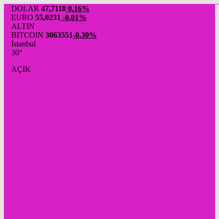
DOLAR
47,7118
0.16%
EURO
55,0231
-0.01%
ALTIN
BITCOIN
3063551
-0,30%
İstanbul
30°
AÇIK