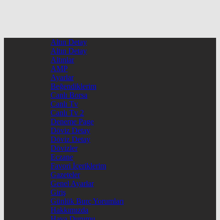
Altın Detay
Altın Detay
Altınlar
AMP
Ayarlar
Beğendiklerim
Canlı Borsa
Canlı Tv
Canlı Tv 2
Deneme Page
Döviz Detay
Döviz Detay
Dövizler
Eczane
Favori İçeriklerim
Gazeteler
Genel Ayarlar
Giriş
Günlük Burç Yorumları
Hakkımızda
Hava Durumu