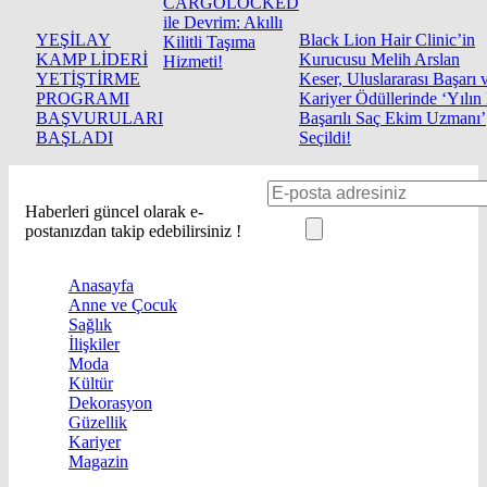
CARGOLOCKED
ile Devrim: Akıllı
YEŞİLAY
Black Lion Hair Clinic’in
Kilitli Taşıma
KAMP LİDERİ
Kurucusu Melih Arslan
Hizmeti!
YETİŞTİRME
Keser, Uluslararası Başarı 
PROGRAMI
Kariyer Ödüllerinde ‘Yılın
BAŞVURULARI
Başarılı Saç Ekim Uzmanı’
BAŞLADI
Seçildi!
Haberleri güncel olarak e-
postanızdan takip edebilirsiniz !
Anasayfa
Anne ve Çocuk
Sağlık
İlişkiler
Moda
Kültür
Dekorasyon
Güzellik
Kariyer
Magazin