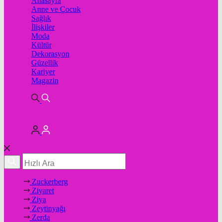
Anasayfa
Anne ve Çocuk
Sağlık
İlişkiler
Moda
Kültür
Dekorasyon
Güzellik
Kariyer
Magazin
Zuckerberg
Ziyaret
Ziya
Zeytinyağı
Zerda