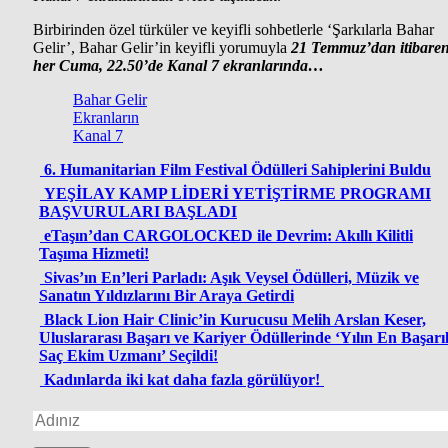
Birbirinden özel türküler ve keyifli sohbetlerle ‘Şarkılarla Bahar
Gelir’, Bahar Gelir’in keyifli yorumuyla
21 Temmuz’dan itibare
her Cuma, 22.50’de Kanal 7 ekranlarında…
Bahar Gelir
Ekranların
Kanal 7
6. Humanitarian Film Festival Ödülleri Sahiplerini Buldu
YEŞİLAY KAMP LİDERİ YETİŞTİRME PROGRAMI
BAŞVURULARI BAŞLADI
eTaşın’dan CARGOLOCKED ile Devrim: Akıllı Kilitli
Taşıma Hizmeti!
Sivas’ın En’leri Parladı: Aşık Veysel Ödülleri, Müzik ve
Sanatın Yıldızlarını Bir Araya Getirdi
Black Lion Hair Clinic’in Kurucusu Melih Arslan Keser,
Uluslararası Başarı ve Kariyer Ödüllerinde ‘Yılın En Başarıl
Saç Ekim Uzmanı’ Seçildi!
Kadınlarda iki kat daha fazla görülüyor!