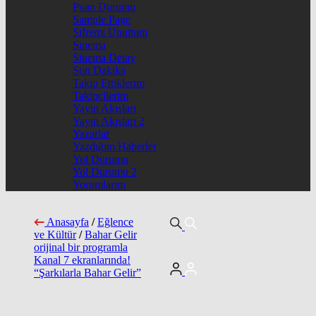
Puan Durumu
Sample Page
Şifremi Unuttum
Sinema
Sinema Detay
Son Dakika
Takip Ettiklerim
Takipçilerim
Yayın Akışları
Yayın Akışları 2
Yazarlar
Yazdığım Haberler
Yol Durumu
Yol Durumu 2
Yorumlarım
Anasayfa
/
Eğlence
ve Kültür
/
Bahar Gelir
orijinal bir programla
Kanal 7 ekranlarında!
“Şarkılarla Bahar Gelir”