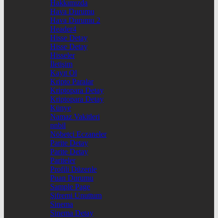
Hakkımızda
Hava Durumu
Hava Durumu 2
Header4
Hisse Detay
Hisse Detay
Hisseler
İletişim
Kayıt Ol
Kripto Paralar
Kriptopara Detay
Kriptopara Detay
Künye
Namaz Vakitleri
nnbil
Nöbetçi Eczaneler
Parite Detay
Parite Detay
Pariteler
Profili Düzenle
Puan Durumu
Sample Page
Şifremi Unuttum
Sinema
Sinema Detay