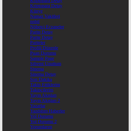
Kriptopara Detay
Kriptopara Detay
Künye
Namaz Vakitleri
nnbil
Nöbetçi Eczaneler
Parite Detay
Parite Detay
Pariteler
Profili Düzenle
Puan Durumu
Sample Page
Şifremi Unuttum
Sinema
Sinema Detay
Son Dakika
Takip Ettiklerim
Takipçilerim
Yayın Akışları
Yayın Akışları 2
Yazarlar
Yazdığım Haberler
Yol Durumu
Yol Durumu 2
Yorumlarım