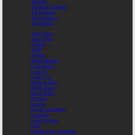
Yazarlar
Yazdığım Haberler
Yol Durumu
Yol Durumu 2
Yorumlarım
Altın Detay
Altın Detay
Altınlar
AMP
Ayarlar
Beğendiklerim
Canlı Borsa
Canlı Tv
Canlı Tv 2
Deneme Page
Döviz Detay
Döviz Detay
Dövizler
Eczane
Favori İçeriklerim
Gazeteler
Genel Ayarlar
Giriş
Günlük Burç Yorumları