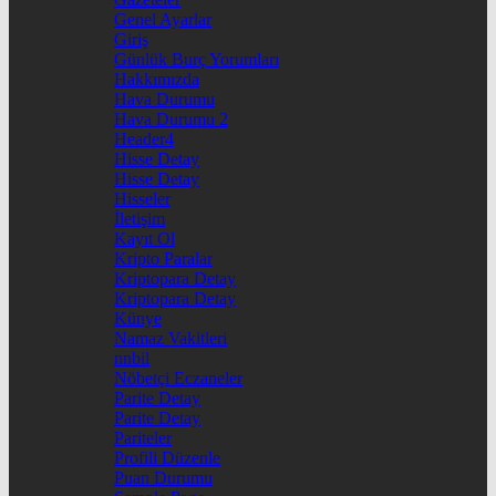
Genel Ayarlar
Giriş
Günlük Burç Yorumları
Hakkımızda
Hava Durumu
Hava Durumu 2
Header4
Hisse Detay
Hisse Detay
Hisseler
İletişim
Kayıt Ol
Kripto Paralar
Kriptopara Detay
Kriptopara Detay
Künye
Namaz Vakitleri
nnbil
Nöbetçi Eczaneler
Parite Detay
Parite Detay
Pariteler
Profili Düzenle
Puan Durumu