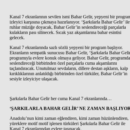
Kanal 7 ekranlarının sevilen ismi Bahar Gelir, yepyeni bir progra
izleyici karşısına çıkmaya hazırlanıyor. ‘Şarkılarla Bahar Gelir’ ile
ruhlar müziğe doyacak, Bahar Gelir’in seslendireceği parçalarla
kulakların pası silinecek. Sıcak yaz akşamlarına bahar esintisi
gelecek.
Kanal 7 ekranlarında sazlı sözlü yepyeni bir program başlıyor.
Ekranların sempatik sunucusu Bahar Gelir, ‘Şarkılarla Bahar Geli
programıyla evlere konuk olmaya geliyor. Bahar Gelir, programd
seslendireceği birbirinden özel parçalarla cuma akşamlarını
taçlandıracak. Unutulmaz sevdaların, dillere destan aşkların, kalp
kırıklıklarının anlatıldığı birbirinden özel türküler, Bahar Gelir’in
sesiyle izleyiciye ulaşacak.
Şarkılarla Bahar Gelir her cuma Kanal 7 ekranlarında…
‘ŞARKILARLA BAHAR GELİR’ NE ZAMAN BAŞLIYO
Anadolu’nun kimi zaman eğlendiren, kimi zaman hüzünlendiren,
yüreklere motif motif işlenen türküleri Şarkılarla Bahar Gelir ile
Kanal 7 ekranlarından evlere taşınacak.