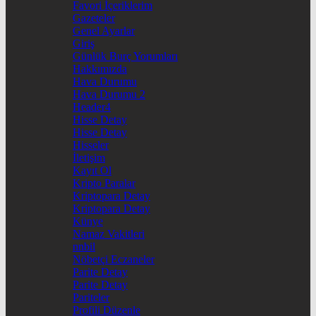
Favori İçeriklerim
Gazeteler
Genel Ayarlar
Giriş
Günlük Burç Yorumları
Hakkımızda
Hava Durumu
Hava Durumu 2
Header4
Hisse Detay
Hisse Detay
Hisseler
İletişim
Kayıt Ol
Kripto Paralar
Kriptopara Detay
Kriptopara Detay
Künye
Namaz Vakitleri
nnbil
Nöbetçi Eczaneler
Parite Detay
Parite Detay
Pariteler
Profili Düzenle