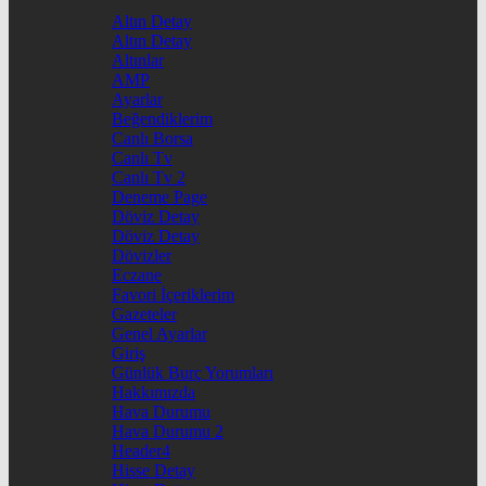
Altın Detay
Altın Detay
Altınlar
AMP
Ayarlar
Beğendiklerim
Canlı Borsa
Canlı Tv
Canlı Tv 2
Deneme Page
Döviz Detay
Döviz Detay
Dövizler
Eczane
Favori İçeriklerim
Gazeteler
Genel Ayarlar
Giriş
Günlük Burç Yorumları
Hakkımızda
Hava Durumu
Hava Durumu 2
Header4
Hisse Detay