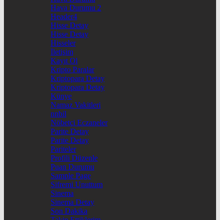
Hava Durumu 2
Header4
Hisse Detay
Hisse Detay
Hisseler
İletişim
Kayıt Ol
Kripto Paralar
Kriptopara Detay
Kriptopara Detay
Künye
Namaz Vakitleri
nnbil
Nöbetçi Eczaneler
Parite Detay
Parite Detay
Pariteler
Profili Düzenle
Puan Durumu
Sample Page
Şifremi Unuttum
Sinema
Sinema Detay
Son Dakika
Takip Ettiklerim