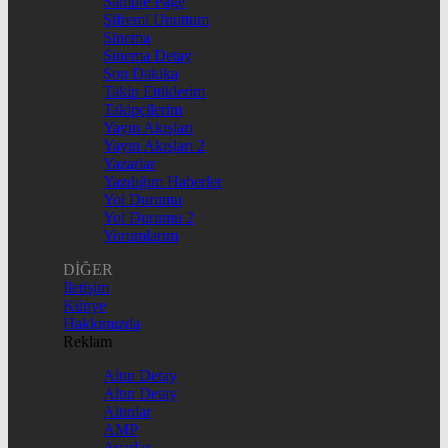
Sample Page
Şifremi Unuttum
Sinema
Sinema Detay
Son Dakika
Takip Ettiklerim
Takipçilerim
Yayın Akışları
Yayın Akışları 2
Yazarlar
Yazdığım Haberler
Yol Durumu
Yol Durumu 2
Yorumlarım
DİĞER
İletişim
Künye
Hakkımızda
Reklam
Altın Detay
Altın Detay
Altınlar
AMP
Ayarlar