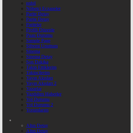
nnbil
Nöbetçi Eczaneler
Parite Detay
Parite Detay
Pariteler
Profili Düzenle
Puan Durumu
Sample Page
Şifremi Unuttum
Sinema
Sinema Detay
Son Dakika
Takip Ettiklerim
Takipçilerim
Yayın Akışları
Yayın Akışları 2
Yazarlar
Yazdığım Haberler
Yol Durumu
Yol Durumu 2
Yorumlarım
Altın Detay
Altın Detay