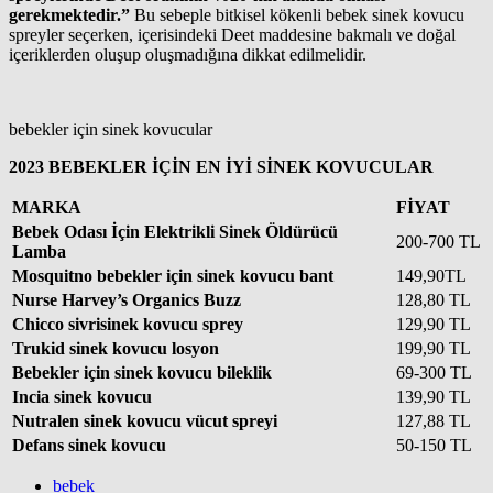
gerekmektedir.”
Bu sebeple bitkisel kökenli bebek sinek kovucu
spreyler seçerken, içerisindeki Deet maddesine bakmalı ve doğal
içeriklerden oluşup oluşmadığına dikkat edilmelidir.
bebekler için sinek kovucular
2023 BEBEKLER İÇİN EN İYİ SİNEK KOVUCULAR
MARKA
FİYAT
Bebek Odası İçin Elektrikli Sinek Öldürücü
200-700 TL
Lamba
Mosquitno bebekler için sinek kovucu bant
149,90TL
Nurse Harvey’s Organics Buzz
128,80 TL
Chicco sivrisinek kovucu sprey
129,90 TL
Trukid sinek kovucu losyon
199,90 TL
Bebekler için sinek kovucu bileklik
69-300 TL
Incia sinek kovucu
139,90 TL
Nutralen sinek kovucu vücut spreyi
127,88 TL
Defans sinek kovucu
50-150 TL
bebek