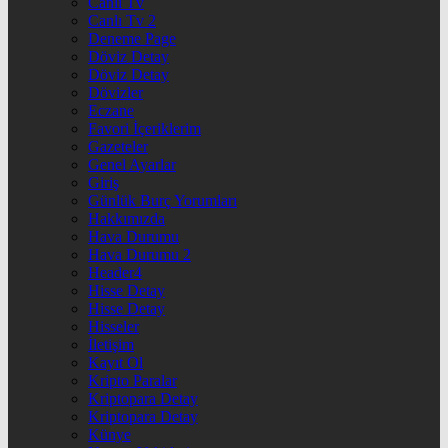
Canlı Tv
Canlı Tv 2
Deneme Page
Döviz Detay
Döviz Detay
Dövizler
Eczane
Favori İçeriklerim
Gazeteler
Genel Ayarlar
Giriş
Günlük Burç Yorumları
Hakkımızda
Hava Durumu
Hava Durumu 2
Header4
Hisse Detay
Hisse Detay
Hisseler
İletişim
Kayıt Ol
Kripto Paralar
Kriptopara Detay
Kriptopara Detay
Künye