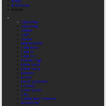
Künye
Hakkımızda
Reklam
Altın Detay
Altın Detay
Altınlar
AMP
Ayarlar
Beğendiklerim
Canlı Borsa
Canlı Tv
Canlı Tv 2
Deneme Page
Döviz Detay
Döviz Detay
Dövizler
Eczane
Favori İçeriklerim
Gazeteler
Genel Ayarlar
Giriş
Günlük Burç Yorumları
Hakkımızda