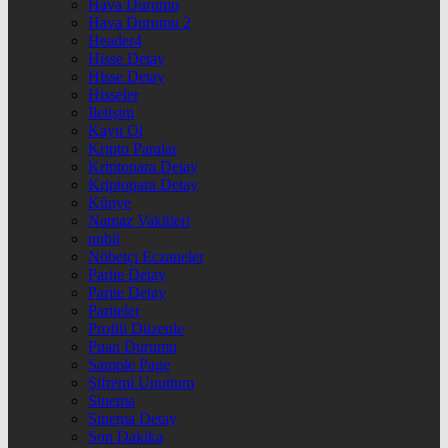
Hava Durumu
Hava Durumu 2
Header4
Hisse Detay
Hisse Detay
Hisseler
İletişim
Kayıt Ol
Kripto Paralar
Kriptopara Detay
Kriptopara Detay
Künye
Namaz Vakitleri
nnbil
Nöbetçi Eczaneler
Parite Detay
Parite Detay
Pariteler
Profili Düzenle
Puan Durumu
Sample Page
Şifremi Unuttum
Sinema
Sinema Detay
Son Dakika