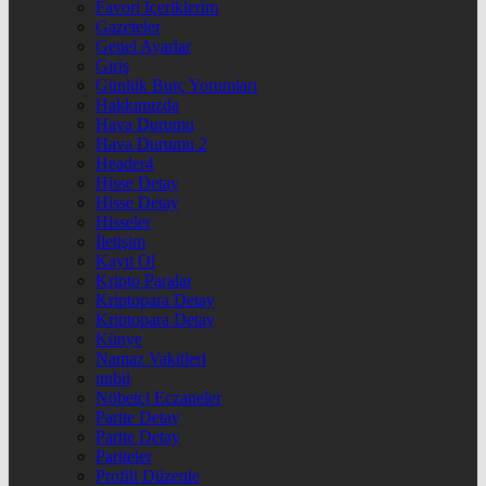
Favori İçeriklerim
Gazeteler
Genel Ayarlar
Giriş
Günlük Burç Yorumları
Hakkımızda
Hava Durumu
Hava Durumu 2
Header4
Hisse Detay
Hisse Detay
Hisseler
İletişim
Kayıt Ol
Kripto Paralar
Kriptopara Detay
Kriptopara Detay
Künye
Namaz Vakitleri
nnbil
Nöbetçi Eczaneler
Parite Detay
Parite Detay
Pariteler
Profili Düzenle