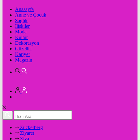
Anasayfa
Anne ve Çocuk
Sağlık
İlişkiler
Moda
Kültür
Dekorasyon
Güzellik
Kariyer
Magazin
Zuckerberg
Ziyaret
Ziya