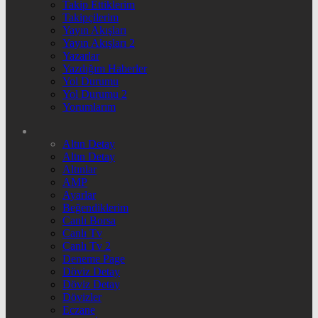
Takip Ettiklerim
Takipçilerim
Yayın Akışları
Yayın Akışları 2
Yazarlar
Yazdığım Haberler
Yol Durumu
Yol Durumu 2
Yorumlarım
Altın Detay
Altın Detay
Altınlar
AMP
Ayarlar
Beğendiklerim
Canlı Borsa
Canlı Tv
Canlı Tv 2
Deneme Page
Döviz Detay
Döviz Detay
Dövizler
Eczane