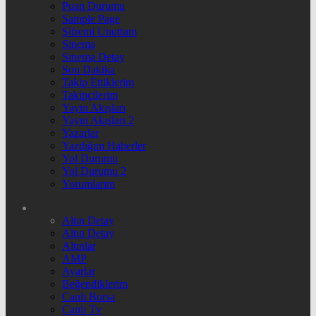
Puan Durumu
Sample Page
Şifremi Unuttum
Sinema
Sinema Detay
Son Dakika
Takip Ettiklerim
Takipçilerim
Yayın Akışları
Yayın Akışları 2
Yazarlar
Yazdığım Haberler
Yol Durumu
Yol Durumu 2
Yorumlarım
Altın Detay
Altın Detay
Altınlar
AMP
Ayarlar
Beğendiklerim
Canlı Borsa
Canlı Tv