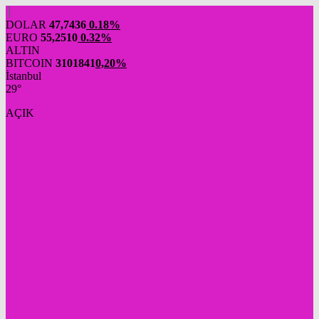
DOLAR
47,7436
0.18%
EURO
55,2510
0.32%
ALTIN
BITCOIN
3101841
0,20%
İstanbul
29°
AÇIK