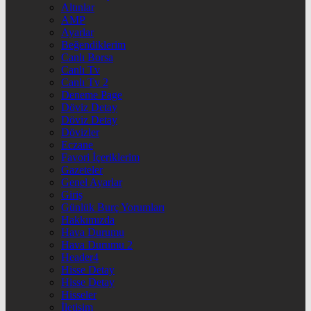
Altınlar
AMP
Ayarlar
Beğendiklerim
Canlı Borsa
Canlı Tv
Canlı Tv 2
Deneme Page
Döviz Detay
Döviz Detay
Dövizler
Eczane
Favori İçeriklerim
Gazeteler
Genel Ayarlar
Giriş
Günlük Burç Yorumları
Hakkımızda
Hava Durumu
Hava Durumu 2
Header4
Hisse Detay
Hisse Detay
Hisseler
İletişim