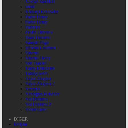
Namaz Vakitleri
nnbil
Nöbetçi Eczaneler
Parite Detay
Parite Detay
Pariteler
Profili Düzenle
Puan Durumu
Sample Page
Şifremi Unuttum
Sinema
Sinema Detay
Son Dakika
Takip Ettiklerim
Takipçilerim
Yayın Akışları
Yayın Akışları 2
Yazarlar
Yazdığım Haberler
Yol Durumu
Yol Durumu 2
Yorumlarım
DİĞER
İletişim