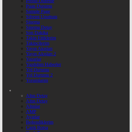
Profili Düzenle
Puan Durumu
Sample Page
Şifremi Unuttum
Sinema
Sinema Detay
Son Dakika
Takip Ettiklerim
Takipçilerim
Yayın Akışları
Yayın Akışları 2
Yazarlar
Yazdığım Haberler
Yol Durumu
Yol Durumu 2
Yorumlarım
Altın Detay
Altın Detay
Altınlar
AMP
Ayarlar
Beğendiklerim
Canlı Borsa