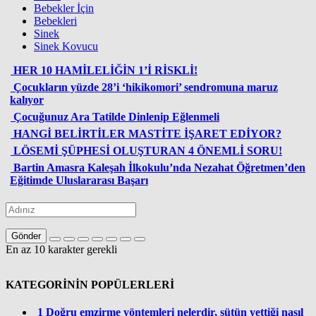
Bebekler İçin
Bebekleri
Sinek
Sinek Kovucu
HER 10 HAMİLELİĞİN 1’İ RİSKLİ!
Çocukların yüzde 28’i ‘hikikomori’ sendromuna maruz
kalıyor
Çocuğunuz Ara Tatilde Dinlenip Eğlenmeli
HANGİ BELİRTİLER MASTİTE İŞARET EDİYOR?
LÖSEMİ ŞÜPHESİ OLUŞTURAN 4 ÖNEMLİ SORU!
Bartin Amasra Kaleşah İlkokulu’nda Nezahat Öğretmen’den
Eğitimde Uluslararası Başarı
Gönder
En az 10 karakter gerekli
KATEGORİNİN POPÜLERLERİ
1
Doğru emzirme yöntemleri nelerdir, sütün yettiği nasıl