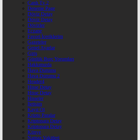
Canlı Tv 2
Deneme Page
Döviz Detay
Döviz Detay
Dövizler
Eczane
Favori İçeriklerim
Gazeteler
Genel Ayarlar
Giriş
Günlük Burç Yorumları
Hakkımızda
Hava Durumu
Hava Durumu 2
Header4
Hisse Detay
Hisse Detay
Hisseler
İletişim
Kayıt Ol
Kripto Paralar
Kriptopara Detay
Kriptopara Detay
Künye
Namaz Vakitleri