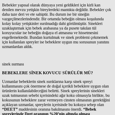
Bebekler yapısal olarak dünyaya yeni geldikleri için kirli kan
denilen mevzu yetişkin bireylerdeki mantıkta değildir. Bebekler çok
daha taze deri ve ete sahiptir. Bu durum ise bir sineğin
vazgeçilmezlerindendir. Bir ortamda bebeğin olması koşulunda
kolay kolay yetişkinler ısırılmadığı dahi görülmüştür. Sinekleri
uzaklaştırmak için bebek arabasına ya da pusete takılan tül
koruyucular ise bebeğin doğaya el atmasına ve hissetmesini
engellemektedir. Bundan kurtulmak ve sinek problemi çekmemek
için kullanılan spreyler ise bebeklere uygun mu sorusunun yanıtını
uzmanlardan aldık.
sinek ısırması
BEBEKLERE SİNEK KOVUCU SÜRÜLÜR MÜ?
Uzmanlar bebeklerin sinek ısırıklarına karşı sinek spreyi
kullanmasını çok önermese de doğal içerikli bebeklere uygun olan
ürünlerin kullanılabileceğini belirtti. Sinek spreylerinin sinekleri
uzak tutmasının sebebi içerisindeki ağır koku olmasıyla birlikte, bu
kokusunun bebeklere zarar vermeyen cinsten olmasının gerektiğini
açıklayan uzmanlar, spreylerin içerisinde bu kokuya sebep olan
“DEET”
maddesinin oranına bakılmasını önerdi.
“Bebek
spreylerinde Deet oranının %20’nin altında olması