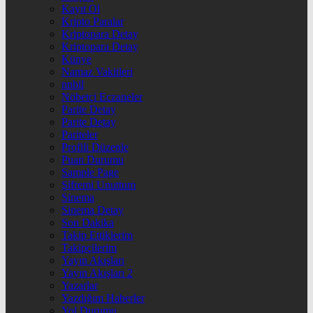
Kayıt Ol
Kripto Paralar
Kriptopara Detay
Kriptopara Detay
Künye
Namaz Vakitleri
nnbil
Nöbetçi Eczaneler
Parite Detay
Parite Detay
Pariteler
Profili Düzenle
Puan Durumu
Sample Page
Şifremi Unuttum
Sinema
Sinema Detay
Son Dakika
Takip Ettiklerim
Takipçilerim
Yayın Akışları
Yayın Akışları 2
Yazarlar
Yazdığım Haberler
Yol Durumu