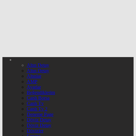
Altın Detay
Altın Detay
Altınlar
AMP
Ayarlar
Beğendiklerim
Canlı Borsa
Canlı Tv
Canlı Tv 2
Deneme Page
Döviz Detay
Döviz Detay
Dövizler