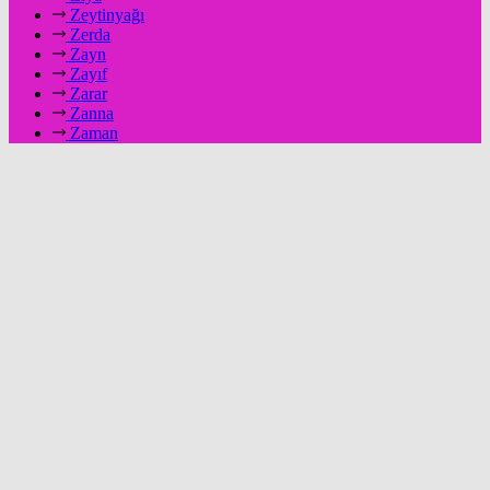
Zeytinyağı
Zerda
Zayn
Zayıf
Zarar
Zanna
Zaman