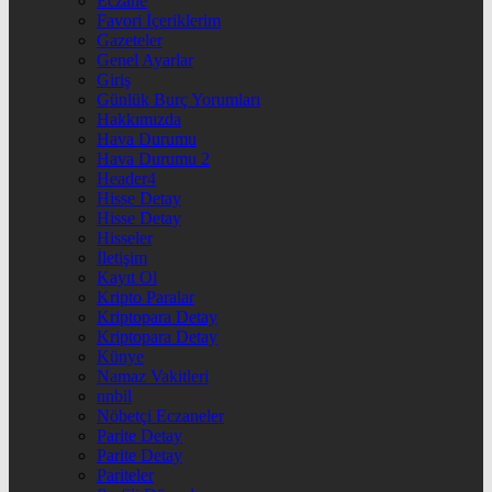
Eczane
Favori İçeriklerim
Gazeteler
Genel Ayarlar
Giriş
Günlük Burç Yorumları
Hakkımızda
Hava Durumu
Hava Durumu 2
Header4
Hisse Detay
Hisse Detay
Hisseler
İletişim
Kayıt Ol
Kripto Paralar
Kriptopara Detay
Kriptopara Detay
Künye
Namaz Vakitleri
nnbil
Nöbetçi Eczaneler
Parite Detay
Parite Detay
Pariteler