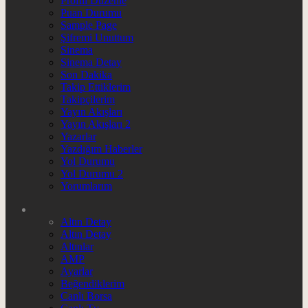
Profili Düzenle
Puan Durumu
Sample Page
Şifremi Unuttum
Sinema
Sinema Detay
Son Dakika
Takip Ettiklerim
Takipçilerim
Yayın Akışları
Yayın Akışları 2
Yazarlar
Yazdığım Haberler
Yol Durumu
Yol Durumu 2
Yorumlarım
Altın Detay
Altın Detay
Altınlar
AMP
Ayarlar
Beğendiklerim
Canlı Borsa