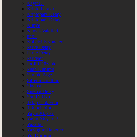
Kayıt Ol
Kripto Paralar
Kriptopara Detay
Kriptopara Detay
Künye
Namaz Vakitleri
nnbil
Nöbetçi Eczaneler
Parite Detay
Parite Detay
Pariteler
Profili Düzenle
Puan Durumu
Sample Page
Şifremi Unuttum
Sinema
Sinema Detay
Son Dakika
Takip Ettiklerim
Takipçilerim
Yayın Akışları
Yayın Akışları 2
Yazarlar
Yazdığım Haberler
Yol Durumu