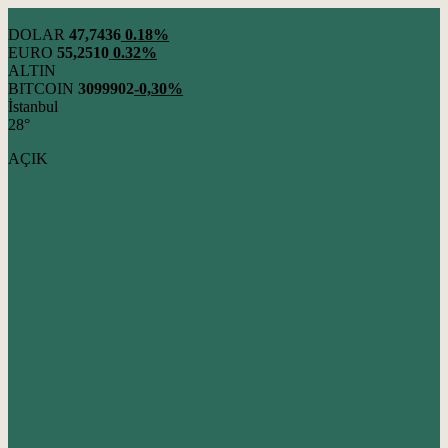
DOLAR
47,7436
0.18%
EURO
55,2510
0.32%
ALTIN
BITCOIN
3099902
-0,30%
İstanbul
28°
AÇIK