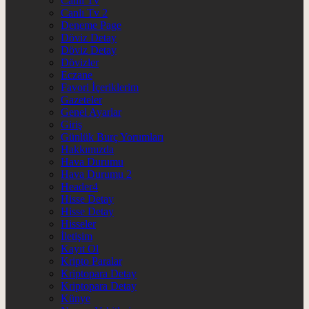
Canlı Tv
Canlı Tv 2
Deneme Page
Döviz Detay
Döviz Detay
Dövizler
Eczane
Favori İçeriklerim
Gazeteler
Genel Ayarlar
Giriş
Günlük Burç Yorumları
Hakkımızda
Hava Durumu
Hava Durumu 2
Header4
Hisse Detay
Hisse Detay
Hisseler
İletişim
Kayıt Ol
Kripto Paralar
Kriptopara Detay
Kriptopara Detay
Künye