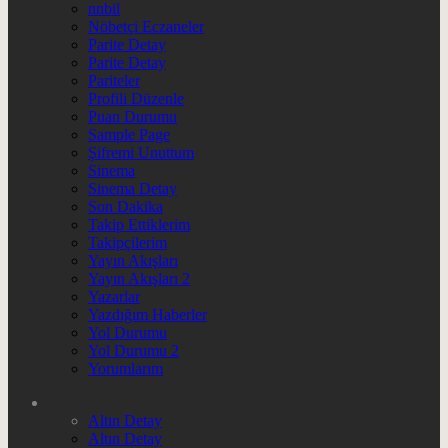
nnbil
Nöbetçi Eczaneler
Parite Detay
Parite Detay
Pariteler
Profili Düzenle
Puan Durumu
Sample Page
Şifremi Unuttum
Sinema
Sinema Detay
Son Dakika
Takip Ettiklerim
Takipçilerim
Yayın Akışları
Yayın Akışları 2
Yazarlar
Yazdığım Haberler
Yol Durumu
Yol Durumu 2
Yorumlarım
Altın Detay
Altın Detay