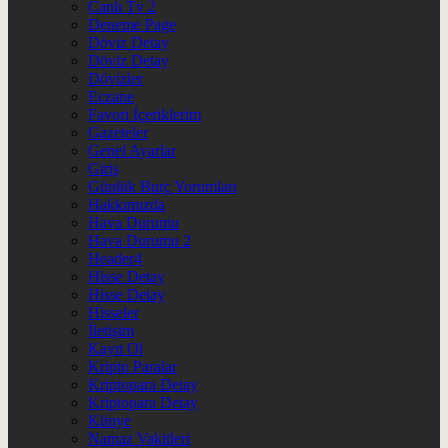
Canlı Tv 2
Deneme Page
Döviz Detay
Döviz Detay
Dövizler
Eczane
Favori İçeriklerim
Gazeteler
Genel Ayarlar
Giriş
Günlük Burç Yorumları
Hakkımızda
Hava Durumu
Hava Durumu 2
Header4
Hisse Detay
Hisse Detay
Hisseler
İletişim
Kayıt Ol
Kripto Paralar
Kriptopara Detay
Kriptopara Detay
Künye
Namaz Vakitleri