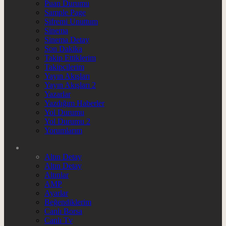
Puan Durumu
Sample Page
Şifremi Unuttum
Sinema
Sinema Detay
Son Dakika
Takip Ettiklerim
Takipçilerim
Yayın Akışları
Yayın Akışları 2
Yazarlar
Yazdığım Haberler
Yol Durumu
Yol Durumu 2
Yorumlarım
Altın Detay
Altın Detay
Altınlar
AMP
Ayarlar
Beğendiklerim
Canlı Borsa
Canlı Tv