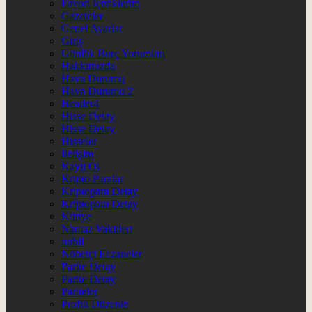
Favori İçeriklerim
Gazeteler
Genel Ayarlar
Giriş
Günlük Burç Yorumları
Hakkımızda
Hava Durumu
Hava Durumu 2
Header4
Hisse Detay
Hisse Detay
Hisseler
İletişim
Kayıt Ol
Kripto Paralar
Kriptopara Detay
Kriptopara Detay
Künye
Namaz Vakitleri
nnbil
Nöbetçi Eczaneler
Parite Detay
Parite Detay
Pariteler
Profili Düzenle