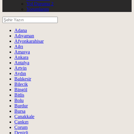
Yol Durumu 2
Yorumlarım
Adana
Adıyaman
Afyonkarahisar
Ağrı
Amasya
Ankara
Antalya
Artvin
Aydın
Balıkesir
Bilecik
Bingöl
Bitlis
Bolu
Burdur
Bursa
Çanakkale
Çankırı
Çorum
Denizli