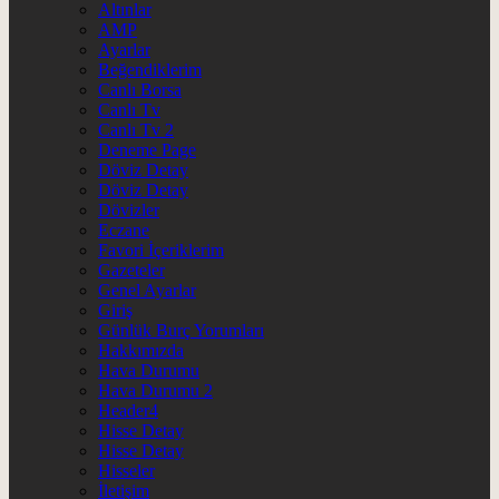
Altınlar
AMP
Ayarlar
Beğendiklerim
Canlı Borsa
Canlı Tv
Canlı Tv 2
Deneme Page
Döviz Detay
Döviz Detay
Dövizler
Eczane
Favori İçeriklerim
Gazeteler
Genel Ayarlar
Giriş
Günlük Burç Yorumları
Hakkımızda
Hava Durumu
Hava Durumu 2
Header4
Hisse Detay
Hisse Detay
Hisseler
İletişim