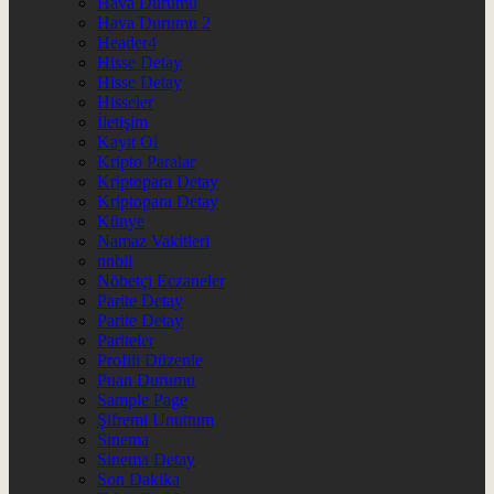
Hava Durumu
Hava Durumu 2
Header4
Hisse Detay
Hisse Detay
Hisseler
İletişim
Kayıt Ol
Kripto Paralar
Kriptopara Detay
Kriptopara Detay
Künye
Namaz Vakitleri
nnbil
Nöbetçi Eczaneler
Parite Detay
Parite Detay
Pariteler
Profili Düzenle
Puan Durumu
Sample Page
Şifremi Unuttum
Sinema
Sinema Detay
Son Dakika