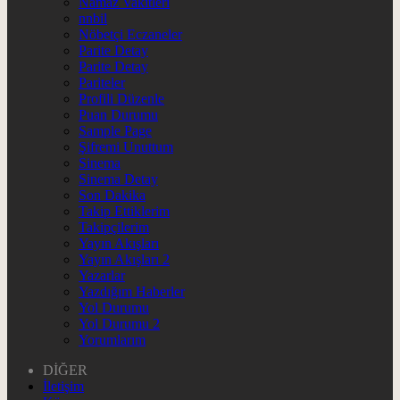
Namaz Vakitleri
nnbil
Nöbetçi Eczaneler
Parite Detay
Parite Detay
Pariteler
Profili Düzenle
Puan Durumu
Sample Page
Şifremi Unuttum
Sinema
Sinema Detay
Son Dakika
Takip Ettiklerim
Takipçilerim
Yayın Akışları
Yayın Akışları 2
Yazarlar
Yazdığım Haberler
Yol Durumu
Yol Durumu 2
Yorumlarım
DİĞER
İletişim