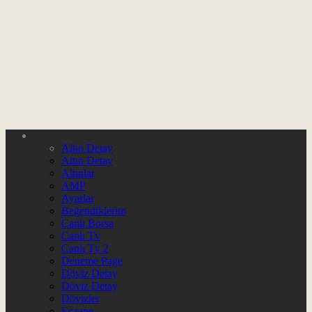
Altın Detay
Altın Detay
Altınlar
AMP
Ayarlar
Beğendiklerim
Canlı Borsa
Canlı Tv
Canlı Tv 2
Deneme Page
Döviz Detay
Döviz Detay
Dövizler
Eczane