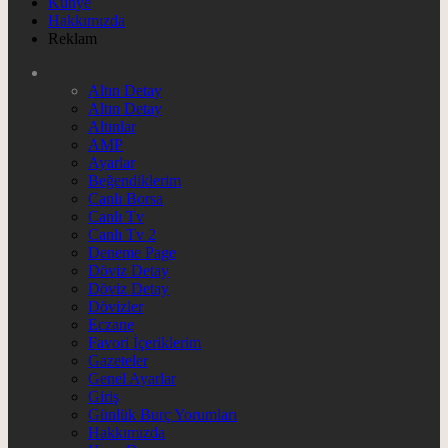
Künye
Hakkımızda
Reklam
Altın Detay
Altın Detay
Altınlar
AMP
Ayarlar
Beğendiklerim
Canlı Borsa
Canlı Tv
Canlı Tv 2
Deneme Page
Döviz Detay
Döviz Detay
Dövizler
Eczane
Favori İçeriklerim
Gazeteler
Genel Ayarlar
Giriş
Günlük Burç Yorumları
Hakkımızda