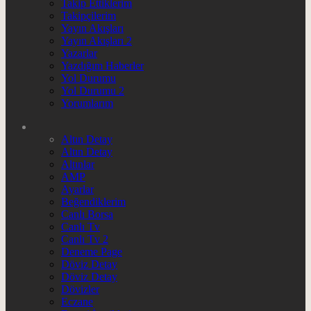
Takip Ettiklerim
Takipçilerim
Yayın Akışları
Yayın Akışları 2
Yazarlar
Yazdığım Haberler
Yol Durumu
Yol Durumu 2
Yorumlarım
Altın Detay
Altın Detay
Altınlar
AMP
Ayarlar
Beğendiklerim
Canlı Borsa
Canlı Tv
Canlı Tv 2
Deneme Page
Döviz Detay
Döviz Detay
Dövizler
Eczane