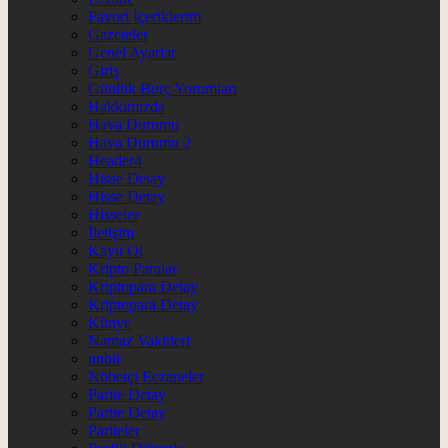
Favori İçeriklerim
Gazeteler
Genel Ayarlar
Giriş
Günlük Burç Yorumları
Hakkımızda
Hava Durumu
Hava Durumu 2
Header4
Hisse Detay
Hisse Detay
Hisseler
İletişim
Kayıt Ol
Kripto Paralar
Kriptopara Detay
Kriptopara Detay
Künye
Namaz Vakitleri
nnbil
Nöbetçi Eczaneler
Parite Detay
Parite Detay
Pariteler