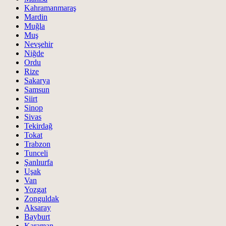
Kahramanmaraş
Mardin
Muğla
Muş
Nevşehir
Niğde
Ordu
Rize
Sakarya
Samsun
Siirt
Sinop
Sivas
Tekirdağ
Tokat
Trabzon
Tunceli
Şanlıurfa
Uşak
Van
Yozgat
Zonguldak
Aksaray
Bayburt
Karaman