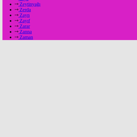
Zeytinyağı
Zerda
Zayn
Zayıf
Zarar
Zanna
Zaman