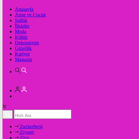
Anasayfa
Anne ve Çocuk
Sağlık
İlişkiler
Moda
Kültür
Dekorasyon
Güzellik
Kariyer
Magazin
Zuckerberg
Ziyaret
Ziya