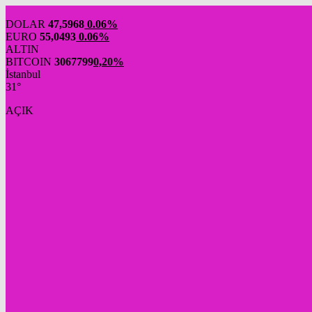
DOLAR
47,5968
0.06%
EURO
55,0493
0.06%
ALTIN
BITCOIN
3067799
0,20%
İstanbul
31°
AÇIK