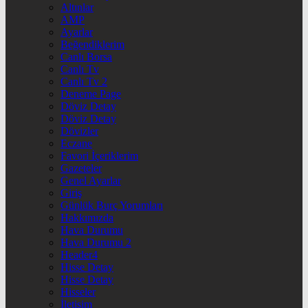
Altınlar
AMP
Ayarlar
Beğendiklerim
Canlı Borsa
Canlı Tv
Canlı Tv 2
Deneme Page
Döviz Detay
Döviz Detay
Dövizler
Eczane
Favori İçeriklerim
Gazeteler
Genel Ayarlar
Giriş
Günlük Burç Yorumları
Hakkımızda
Hava Durumu
Hava Durumu 2
Header4
Hisse Detay
Hisse Detay
Hisseler
İletişim