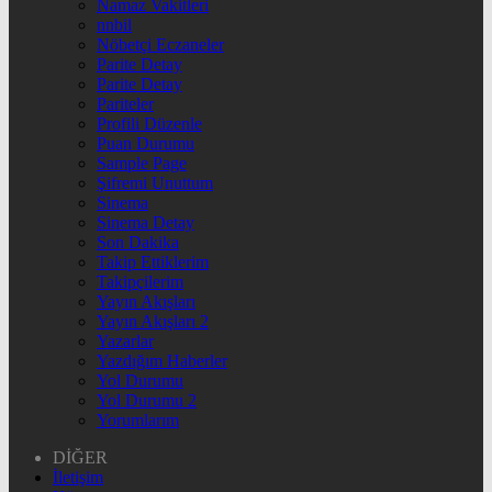
Namaz Vakitleri
nnbil
Nöbetçi Eczaneler
Parite Detay
Parite Detay
Pariteler
Profili Düzenle
Puan Durumu
Sample Page
Şifremi Unuttum
Sinema
Sinema Detay
Son Dakika
Takip Ettiklerim
Takipçilerim
Yayın Akışları
Yayın Akışları 2
Yazarlar
Yazdığım Haberler
Yol Durumu
Yol Durumu 2
Yorumlarım
DİĞER
İletişim