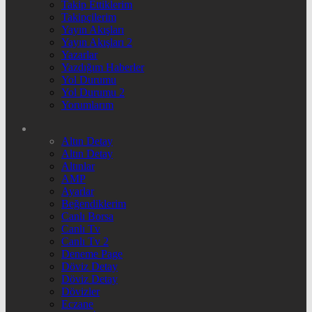
Takip Ettiklerim
Takipçilerim
Yayın Akışları
Yayın Akışları 2
Yazarlar
Yazdığım Haberler
Yol Durumu
Yol Durumu 2
Yorumlarım
Altın Detay
Altın Detay
Altınlar
AMP
Ayarlar
Beğendiklerim
Canlı Borsa
Canlı Tv
Canlı Tv 2
Deneme Page
Döviz Detay
Döviz Detay
Dövizler
Eczane