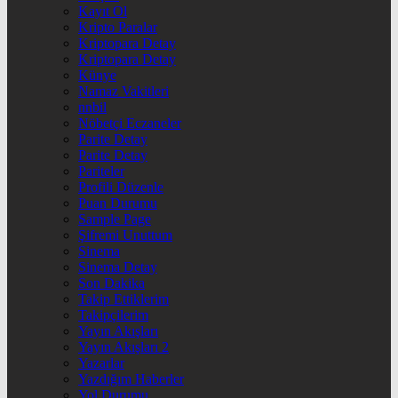
Kayıt Ol
Kripto Paralar
Kriptopara Detay
Kriptopara Detay
Künye
Namaz Vakitleri
nnbil
Nöbetçi Eczaneler
Parite Detay
Parite Detay
Pariteler
Profili Düzenle
Puan Durumu
Sample Page
Şifremi Unuttum
Sinema
Sinema Detay
Son Dakika
Takip Ettiklerim
Takipçilerim
Yayın Akışları
Yayın Akışları 2
Yazarlar
Yazdığım Haberler
Yol Durumu