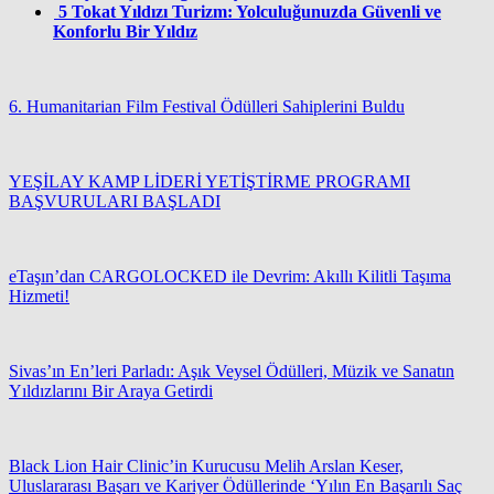
5
Tokat Yıldızı Turizm: Yolculuğunuzda Güvenli ve
Konforlu Bir Yıldız
6. Humanitarian Film Festival Ödülleri Sahiplerini Buldu
YEŞİLAY KAMP LİDERİ YETİŞTİRME PROGRAMI
BAŞVURULARI BAŞLADI
eTaşın’dan CARGOLOCKED ile Devrim: Akıllı Kilitli Taşıma
Hizmeti!
Sivas’ın En’leri Parladı: Aşık Veysel Ödülleri, Müzik ve Sanatın
Yıldızlarını Bir Araya Getirdi
Black Lion Hair Clinic’in Kurucusu Melih Arslan Keser,
Uluslararası Başarı ve Kariyer Ödüllerinde ‘Yılın En Başarılı Saç