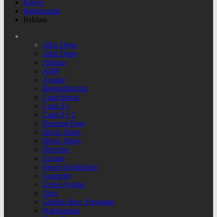
Künye
Hakkımızda
Reklam
Altın Detay
Altın Detay
Altınlar
AMP
Ayarlar
Beğendiklerim
Canlı Borsa
Canlı Tv
Canlı Tv 2
Deneme Page
Döviz Detay
Döviz Detay
Dövizler
Eczane
Favori İçeriklerim
Gazeteler
Genel Ayarlar
Giriş
Günlük Burç Yorumları
Hakkımızda