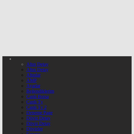
Altın Detay
Altın Detay
Altınlar
AMP
Ayarlar
Beğendiklerim
Canlı Borsa
Canlı Tv
Canlı Tv 2
Deneme Page
Döviz Detay
Döviz Detay
Dövizler