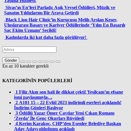
Taşıma Hizmeti!
Sivas’ın En’leri Parladı: Aşık Veysel Ödülleri, Müzik ve
Sanatın Yıldızlarını Bir Araya Getirdi
Black Lion Hair Clinic’in Kurucusu Melih Arslan Keser,
Uluslararası Başarı ve Kariyer Ödüllerinde ‘Yılın En Başarılı
Saç Ekim Uzmanı’ Seçildi!
Kadınlarda iki kat daha fazla görülüyor!
Gönder
En az 10 karakter gerekli
KATEGORİNİN POPÜLERLERİ
1
Filiz Akın son hali ile dikkat çekti! Yeşilçam’ın efsane
ismi paylaşımıyla…
2
A101 15 – 22 Eylül 2023 indirimli eserleri açıklandı!
İndirim Günleri Başlıyor
3
Ödüllü Yazar Ömer Çavdar Yeni Çıkan Romanı
‘Zerda’ İle Genç Okurları Büyüledi
4
Kerim Karakoç, CHP’den Esenler Belediye Başkan
Aday Adayı olduğunu açıkladı