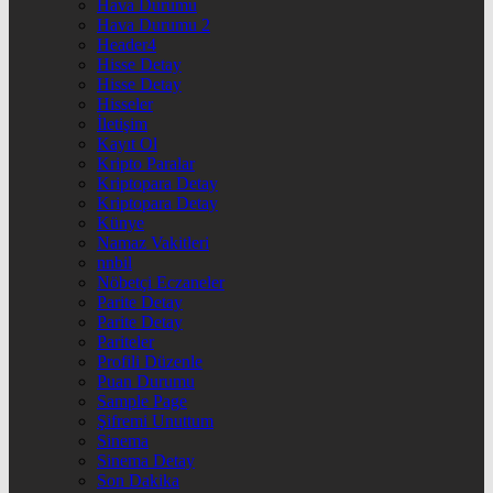
Hava Durumu
Hava Durumu 2
Header4
Hisse Detay
Hisse Detay
Hisseler
İletişim
Kayıt Ol
Kripto Paralar
Kriptopara Detay
Kriptopara Detay
Künye
Namaz Vakitleri
nnbil
Nöbetçi Eczaneler
Parite Detay
Parite Detay
Pariteler
Profili Düzenle
Puan Durumu
Sample Page
Şifremi Unuttum
Sinema
Sinema Detay
Son Dakika