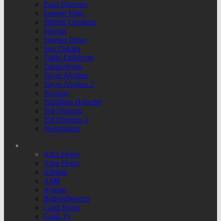
Puan Durumu
Sample Page
Şifremi Unuttum
Sinema
Sinema Detay
Son Dakika
Takip Ettiklerim
Takipçilerim
Yayın Akışları
Yayın Akışları 2
Yazarlar
Yazdığım Haberler
Yol Durumu
Yol Durumu 2
Yorumlarım
Altın Detay
Altın Detay
Altınlar
AMP
Ayarlar
Beğendiklerim
Canlı Borsa
Canlı Tv