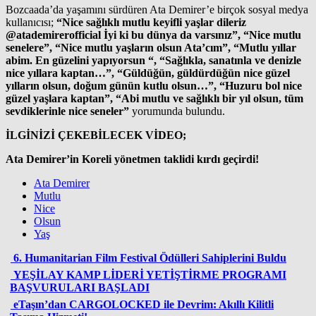
Bozcaada’da yaşamını sürdüren Ata Demirer’e birçok sosyal medya
kullanıcısı;
“Nice sağlıklı mutlu keyifli yaşlar dileriz
@atademirerofficial İyi ki bu dünya da varsınız”, “Nice mutlu
senelere”, “Nice mutlu yaşların olsun Ata’cım”, “Mutlu yıllar
abim. En güzelini yapıyorsun “, “Sağlıkla, sanatınla ve denizle
nice yıllara kaptan…”, “Güldüğün, güldürdüğün nice güzel
yılların olsun, doğum günün kutlu olsun…”, “Huzuru bol nice
güzel yaşlara kaptan”, “Abi mutlu ve sağlıklı bir yıl olsun, tüm
sevdiklerinle nice seneler”
yorumunda bulundu.
İLGİNİZİ ÇEKEBİLECEK VİDEO;
Ata Demirer’in Koreli yönetmen taklidi kırdı geçirdi!
Ata Demirer
Mutlu
Nice
Olsun
Yaş
6. Humanitarian Film Festival Ödülleri Sahiplerini Buldu
YEŞİLAY KAMP LİDERİ YETİŞTİRME PROGRAMI
BAŞVURULARI BAŞLADI
eTaşın’dan CARGOLOCKED ile Devrim: Akıllı Kilitli