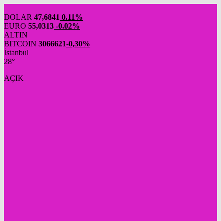
DOLAR
47,6841
0.11%
EURO
55,0313
-0.02%
ALTIN
BITCOIN
3066621
-0,30%
İstanbul
28°
AÇIK