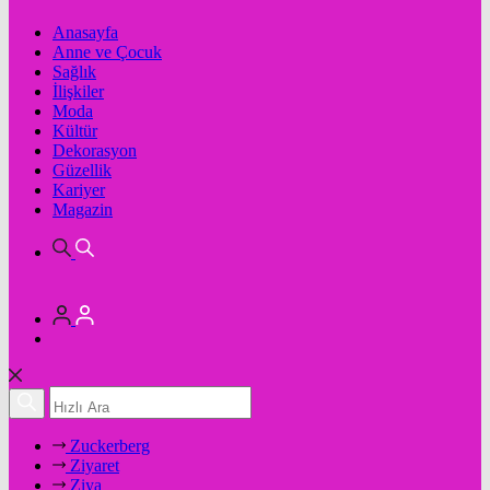
Anasayfa
Anne ve Çocuk
Sağlık
İlişkiler
Moda
Kültür
Dekorasyon
Güzellik
Kariyer
Magazin
Zuckerberg
Ziyaret
Ziya