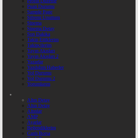
Profili Düzenle
Puan Durumu
Sample Page
Şifremi Unuttum
Sinema
Sinema Detay
Son Dakika
Takip Ettiklerim
Takipçilerim
Yayın Akışları
Yayın Akışları 2
Yazarlar
Yazdığım Haberler
Yol Durumu
Yol Durumu 2
Yorumlarım
Altın Detay
Altın Detay
Altınlar
AMP
Ayarlar
Beğendiklerim
Canlı Borsa