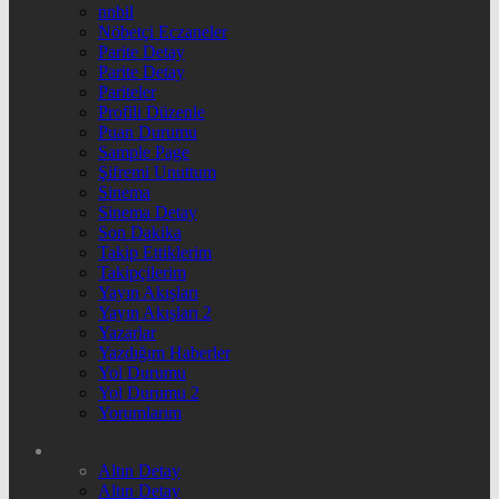
nnbil
Nöbetçi Eczaneler
Parite Detay
Parite Detay
Pariteler
Profili Düzenle
Puan Durumu
Sample Page
Şifremi Unuttum
Sinema
Sinema Detay
Son Dakika
Takip Ettiklerim
Takipçilerim
Yayın Akışları
Yayın Akışları 2
Yazarlar
Yazdığım Haberler
Yol Durumu
Yol Durumu 2
Yorumlarım
Altın Detay
Altın Detay