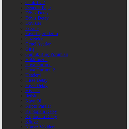
Canlı Tv 2
Deneme Page
Döviz Detay
Döviz Detay
Dövizler
Eczane
Favori İçeriklerim
Gazeteler
Genel Ayarlar
Giriş
Günlük Burç Yorumları
Hakkımızda
Hava Durumu
Hava Durumu 2
Header4
Hisse Detay
Hisse Detay
Hisseler
İletişim
Kayıt Ol
Kripto Paralar
Kriptopara Detay
Kriptopara Detay
Künye
Namaz Vakitleri