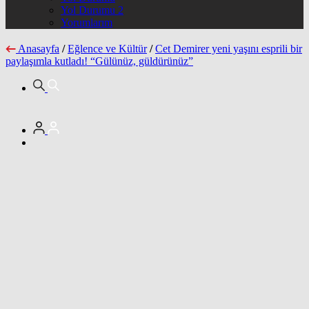
Yol Durumu 2
Yorumlarım
Anasayfa
/
Eğlence ve Kültür
/
Cet Demirer yeni yaşını esprili bir
paylaşımla kutladı! “Gülünüz, güldürünüz”