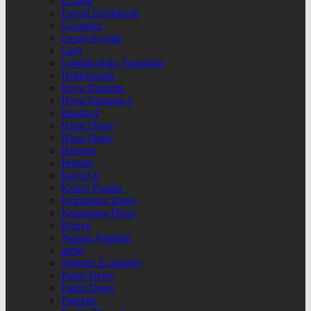
Eczane
Favori İçeriklerim
Gazeteler
Genel Ayarlar
Giriş
Günlük Burç Yorumları
Hakkımızda
Hava Durumu
Hava Durumu 2
Header4
Hisse Detay
Hisse Detay
Hisseler
İletişim
Kayıt Ol
Kripto Paralar
Kriptopara Detay
Kriptopara Detay
Künye
Namaz Vakitleri
nnbil
Nöbetçi Eczaneler
Parite Detay
Parite Detay
Pariteler