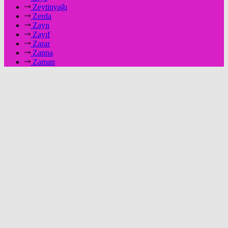
Zeytinyağı
Zerda
Zayn
Zayıf
Zarar
Zanna
Zaman