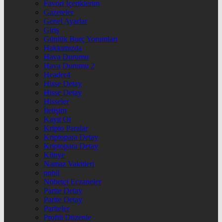
Favori İçeriklerim
Gazeteler
Genel Ayarlar
Giriş
Günlük Burç Yorumları
Hakkımızda
Hava Durumu
Hava Durumu 2
Header4
Hisse Detay
Hisse Detay
Hisseler
İletişim
Kayıt Ol
Kripto Paralar
Kriptopara Detay
Kriptopara Detay
Künye
Namaz Vakitleri
nnbil
Nöbetçi Eczaneler
Parite Detay
Parite Detay
Pariteler
Profili Düzenle