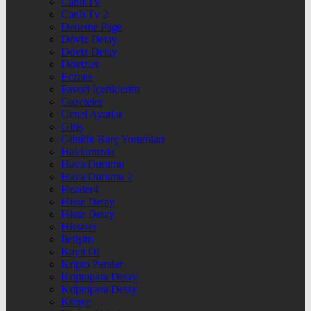
Canlı Tv
Canlı Tv 2
Deneme Page
Döviz Detay
Döviz Detay
Dövizler
Eczane
Favori İçeriklerim
Gazeteler
Genel Ayarlar
Giriş
Günlük Burç Yorumları
Hakkımızda
Hava Durumu
Hava Durumu 2
Header4
Hisse Detay
Hisse Detay
Hisseler
İletişim
Kayıt Ol
Kripto Paralar
Kriptopara Detay
Kriptopara Detay
Künye