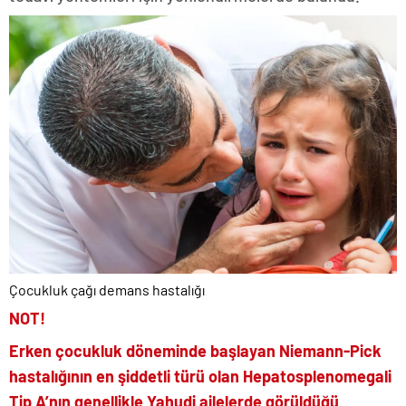
Çocukluk çağı demans hastalığı
NOT!
Erken çocukluk döneminde başlayan Niemann-Pick
hastalığının en şiddetli türü olan
Hepatosplenomegali
Tip A’nın genellikle Yahudi ailelerde görüldüğü