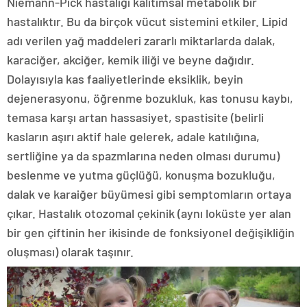
Niemann-Pick hastalığı kalıtımsal metabolik bir
hastalıktır. Bu da birçok vücut sistemini etkiler. Lipid
adı verilen yağ maddeleri zararlı miktarlarda dalak,
karaciğer, akciğer, kemik iliği ve beyne dağıdır.
Dolayısıyla kas faaliyetlerinde eksiklik, beyin
dejenerasyonu, öğrenme bozukluk, kas tonusu kaybı,
temasa karşı artan hassasiyet, spastisite (belirli
kasların aşırı aktif hale gelerek, adale katılığına,
sertliğine ya da spazmlarına neden olması durumu)
beslenme ve yutma güçlüğü, konuşma bozukluğu,
dalak ve karaiğer büyümesi gibi semptomların ortaya
çıkar. Hastalık otozomal çekinik (aynı loküste yer alan
bir gen çiftinin her ikisinde de fonksiyonel değişikliğin
oluşması) olarak taşınır.