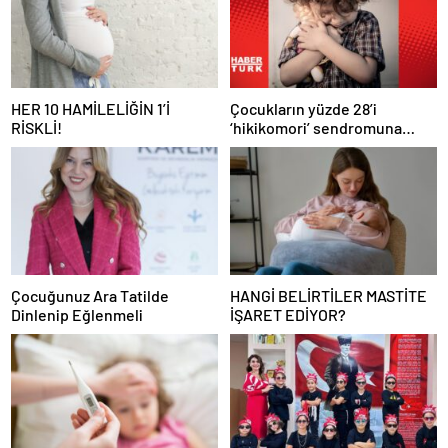
HER 10 HAMİLELİĞİN 1’İ
Çocukların yüzde 28’i
RİSKLİ!
‘hikikomori’ sendromuna
maruz kalıyor
Çocuğunuz Ara Tatilde
HANGİ BELİRTİLER MASTİTE
Dinlenip Eğlenmeli
İŞARET EDİYOR?