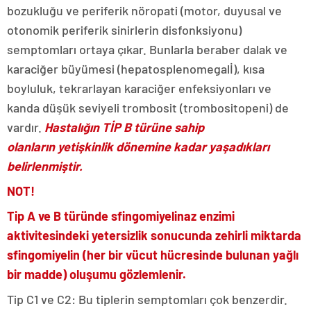
bozukluğu ve periferik nöropati (motor, duyusal ve
otonomik periferik sinirlerin disfonksiyonu)
semptomları ortaya çıkar. Bunlarla beraber dalak ve
karaciğer büyümesi (hepatosplenomegalİ), kısa
boyluluk, tekrarlayan karaciğer enfeksiyonları ve
kanda düşük seviyeli trombosit (trombositopeni) de
vardır.
Hastalığın TİP B türüne sahip
olanların yetişkinlik dönemine kadar yaşadıkları
belirlenmiştir.
NOT!
Tip A ve B türünde sfingomiyelinaz enzimi
aktivitesindeki yetersizlik sonucunda zehirli miktarda
sfingomiyelin
(her bir vücut hücresinde bulunan yağlı
bir madde)
oluşumu gözlemlenir.
Tip C1 ve C2: Bu tiplerin semptomları çok benzerdir.