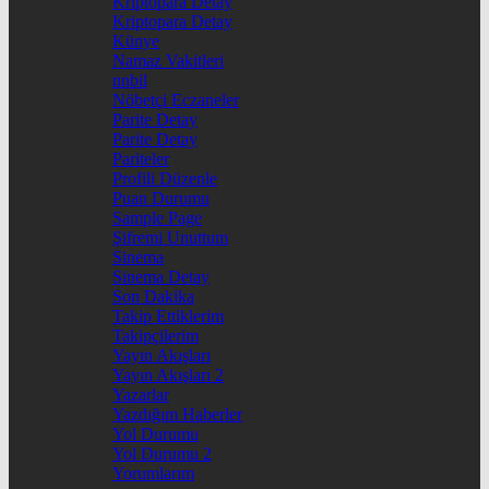
Kriptopara Detay
Kriptopara Detay
Künye
Namaz Vakitleri
nnbil
Nöbetçi Eczaneler
Parite Detay
Parite Detay
Pariteler
Profili Düzenle
Puan Durumu
Sample Page
Şifremi Unuttum
Sinema
Sinema Detay
Son Dakika
Takip Ettiklerim
Takipçilerim
Yayın Akışları
Yayın Akışları 2
Yazarlar
Yazdığım Haberler
Yol Durumu
Yol Durumu 2
Yorumlarım