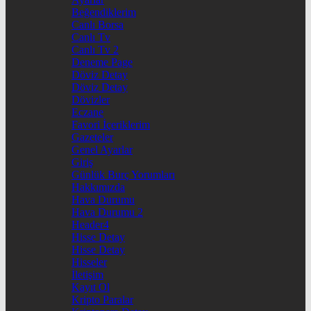
Beğendiklerim
Canlı Borsa
Canlı Tv
Canlı Tv 2
Deneme Page
Döviz Detay
Döviz Detay
Dövizler
Eczane
Favori İçeriklerim
Gazeteler
Genel Ayarlar
Giriş
Günlük Burç Yorumları
Hakkımızda
Hava Durumu
Hava Durumu 2
Header4
Hisse Detay
Hisse Detay
Hisseler
İletişim
Kayıt Ol
Kripto Paralar