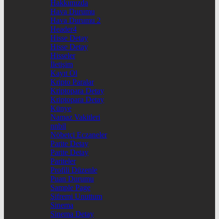
Hakkımızda
Hava Durumu
Hava Durumu 2
Header4
Hisse Detay
Hisse Detay
Hisseler
İletişim
Kayıt Ol
Kripto Paralar
Kriptopara Detay
Kriptopara Detay
Künye
Namaz Vakitleri
nnbil
Nöbetçi Eczaneler
Parite Detay
Parite Detay
Pariteler
Profili Düzenle
Puan Durumu
Sample Page
Şifremi Unuttum
Sinema
Sinema Detay