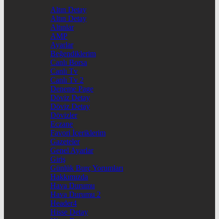
Altın Detay
Altın Detay
Altınlar
AMP
Ayarlar
Beğendiklerim
Canlı Borsa
Canlı Tv
Canlı Tv 2
Deneme Page
Döviz Detay
Döviz Detay
Dövizler
Eczane
Favori İçeriklerim
Gazeteler
Genel Ayarlar
Giriş
Günlük Burç Yorumları
Hakkımızda
Hava Durumu
Hava Durumu 2
Header4
Hisse Detay