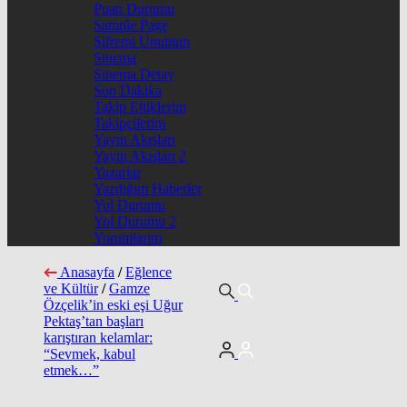
Puan Durumu
Sample Page
Şifremi Unuttum
Sinema
Sinema Detay
Son Dakika
Takip Ettiklerim
Takipçilerim
Yayın Akışları
Yayın Akışları 2
Yazarlar
Yazdığım Haberler
Yol Durumu
Yol Durumu 2
Yorumlarım
Anasayfa
/
Eğlence
ve Kültür
/
Gamze
Özçelik’in eski eşi Uğur
Pektaş’tan başları
karıştıran kelamlar:
“Sevmek, kabul
etmek…”