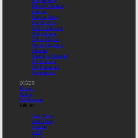
Sample Page
Şifremi Unuttum
Sinema
Sinema Detay
Son Dakika
Takip Ettiklerim
Takipçilerim
Yayın Akışları
Yayın Akışları 2
Yazarlar
Yazdığım Haberler
Yol Durumu
Yol Durumu 2
Yorumlarım
DİĞER
İletişim
Künye
Hakkımızda
Reklam
Altın Detay
Altın Detay
Altınlar
AMP
Ayarlar