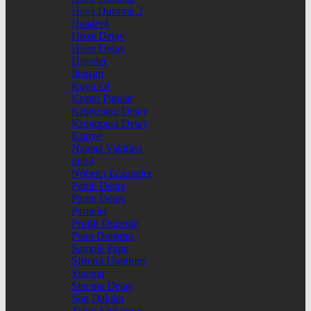
Hava Durumu 2
Header4
Hisse Detay
Hisse Detay
Hisseler
İletişim
Kayıt Ol
Kripto Paralar
Kriptopara Detay
Kriptopara Detay
Künye
Namaz Vakitleri
nnbil
Nöbetçi Eczaneler
Parite Detay
Parite Detay
Pariteler
Profili Düzenle
Puan Durumu
Sample Page
Şifremi Unuttum
Sinema
Sinema Detay
Son Dakika
Takip Ettiklerim