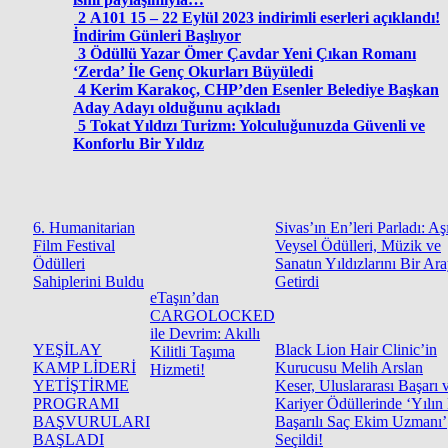
2
A101 15 – 22 Eylül 2023 indirimli eserleri açıklandı!
İndirim Günleri Başlıyor
3
Ödüllü Yazar Ömer Çavdar Yeni Çıkan Romanı
‘Zerda’ İle Genç Okurları Büyüledi
4
Kerim Karakoç, CHP’den Esenler Belediye Başkan
Aday Adayı olduğunu açıkladı
5
Tokat Yıldızı Turizm: Yolculuğunuzda Güvenli ve
Konforlu Bir Yıldız
6. Humanitarian
Sivas’ın En’leri Parladı: Aş
Film Festival
Veysel Ödülleri, Müzik ve
Ödülleri
Sanatın Yıldızlarını Bir Ar
Sahiplerini Buldu
Getirdi
eTaşın’dan
CARGOLOCKED
ile Devrim: Akıllı
YEŞİLAY
Black Lion Hair Clinic’in
Kilitli Taşıma
KAMP LİDERİ
Kurucusu Melih Arslan
Hizmeti!
YETİŞTİRME
Keser, Uluslararası Başarı 
PROGRAMI
Kariyer Ödüllerinde ‘Yılın
BAŞVURULARI
Başarılı Saç Ekim Uzmanı’
BAŞLADI
Seçildi!