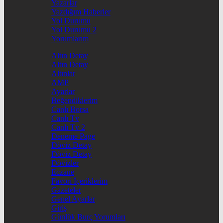
Yazarlar
Yazdığım Haberler
Yol Durumu
Yol Durumu 2
Yorumlarım
Altın Detay
Altın Detay
Altınlar
AMP
Ayarlar
Beğendiklerim
Canlı Borsa
Canlı Tv
Canlı Tv 2
Deneme Page
Döviz Detay
Döviz Detay
Dövizler
Eczane
Favori İçeriklerim
Gazeteler
Genel Ayarlar
Giriş
Günlük Burç Yorumları