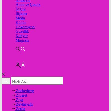
Anasayfa
Anne ve Çocuk
Sağlık
İlişkiler
Moda
Kültür
Dekorasyon
Güzellik
Kariyer
Magazin
Zuckerberg
Ziyaret
Ziya
Zeytinyağı
Zerda