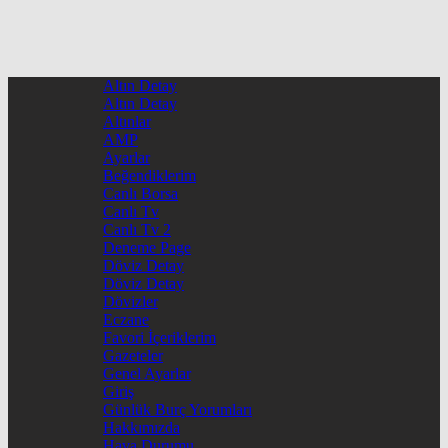
Altın Detay
Altın Detay
Altınlar
AMP
Ayarlar
Beğendiklerim
Canlı Borsa
Canlı Tv
Canlı Tv 2
Deneme Page
Döviz Detay
Döviz Detay
Dövizler
Eczane
Favori İçeriklerim
Gazeteler
Genel Ayarlar
Giriş
Günlük Burç Yorumları
Hakkımızda
Hava Durumu