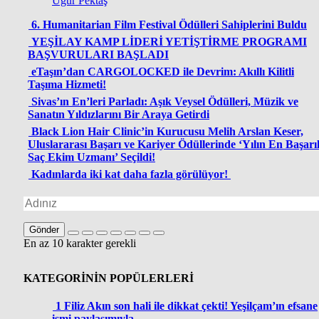
Uğur Pektaş
6. Humanitarian Film Festival Ödülleri Sahiplerini Buldu
YEŞİLAY KAMP LİDERİ YETİŞTİRME PROGRAMI
BAŞVURULARI BAŞLADI
eTaşın’dan CARGOLOCKED ile Devrim: Akıllı Kilitli
Taşıma Hizmeti!
Sivas’ın En’leri Parladı: Aşık Veysel Ödülleri, Müzik ve
Sanatın Yıldızlarını Bir Araya Getirdi
Black Lion Hair Clinic’in Kurucusu Melih Arslan Keser,
Uluslararası Başarı ve Kariyer Ödüllerinde ‘Yılın En Başarıl
Saç Ekim Uzmanı’ Seçildi!
Kadınlarda iki kat daha fazla görülüyor!
Gönder
En az 10 karakter gerekli
KATEGORİNİN POPÜLERLERİ
1
Filiz Akın son hali ile dikkat çekti! Yeşilçam’ın efsane
ismi paylaşımıyla…