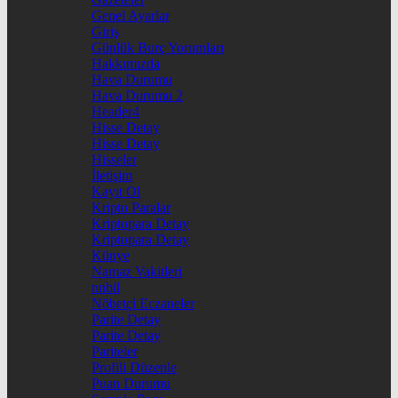
Genel Ayarlar
Giriş
Günlük Burç Yorumları
Hakkımızda
Hava Durumu
Hava Durumu 2
Header4
Hisse Detay
Hisse Detay
Hisseler
İletişim
Kayıt Ol
Kripto Paralar
Kriptopara Detay
Kriptopara Detay
Künye
Namaz Vakitleri
nnbil
Nöbetçi Eczaneler
Parite Detay
Parite Detay
Pariteler
Profili Düzenle
Puan Durumu