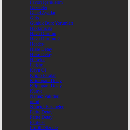
Favori İçeriklerim
Gazeteler
Genel Ayarlar
Giriş
Günlük Burç Yorumları
Hakkımızda
Hava Durumu
Hava Durumu 2
Header4
Hisse Detay
Hisse Detay
Hisseler
İletişim
Kayıt Ol
Kripto Paralar
Kriptopara Detay
Kriptopara Detay
Künye
Namaz Vakitleri
nnbil
Nöbetçi Eczaneler
Parite Detay
Parite Detay
Pariteler
Profili Düzenle