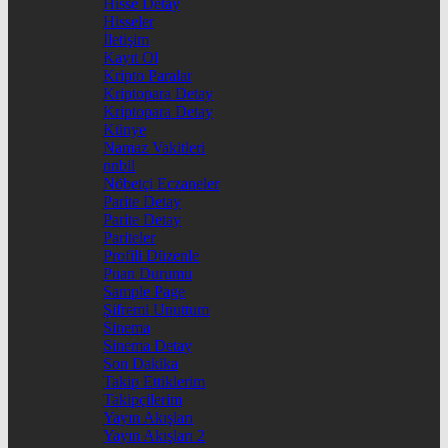
Hisse Detay
Hisseler
İletişim
Kayıt Ol
Kripto Paralar
Kriptopara Detay
Kriptopara Detay
Künye
Namaz Vakitleri
nnbil
Nöbetçi Eczaneler
Parite Detay
Parite Detay
Pariteler
Profili Düzenle
Puan Durumu
Sample Page
Şifremi Unuttum
Sinema
Sinema Detay
Son Dakika
Takip Ettiklerim
Takipçilerim
Yayın Akışları
Yayın Akışları 2