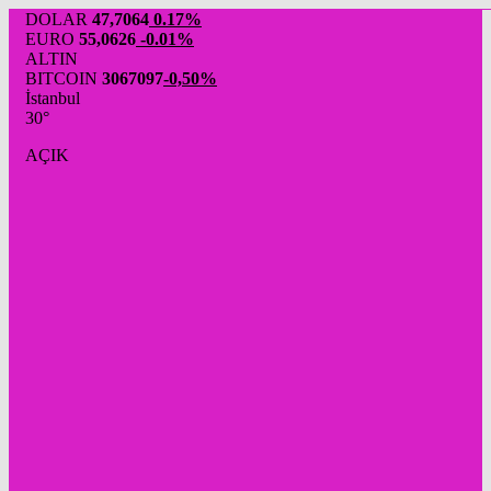
DOLAR
47,7064
0.17%
EURO
55,0626
-0.01%
ALTIN
BITCOIN
3067097
-0,50%
İstanbul
30°
AÇIK