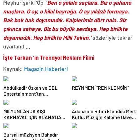
Meşhur şarkı ‘Öp, ‘
Ben o şelale saçlara. Biz o şahane
maçlara. O ay, o hilal bayrağa. O ay yıldızlı formaya.
Bak bak bak doyamadık. Kalplerimiz dört nala. Siz
çıkınca sahaya. Biz bu büyük sevdaya. Hep birlikte
doyamadık. Hep birlikte Milli Takım.’
sözleriyle tekrar
uyarlandı…
İşte Tarkan ‘ın Trendyol Reklam Filmi
Kaynak:
Magazin Haberleri
Abdülkadir Özkan ve DBL
REYNMEN “RENKLENSİN”
Entertainment’tan
Dezenformasyon
Kampanyasına Karşı
MİLYONLARCA KİŞİ
Adana’nın Ritim Efendisi Mert
açıklama!
KARNAVAL İÇIN ADANA’DA
Kutlu, Müziğin Kalbine Davet
BULUŞTU
Ediyor!
Bursalı müzisyen Bahadır