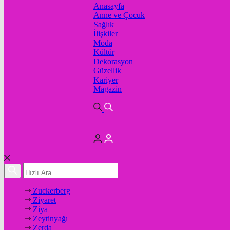
Anasayfa
Anne ve Çocuk
Sağlık
İlişkiler
Moda
Kültür
Dekorasyon
Güzellik
Kariyer
Magazin
Zuckerberg
Ziyaret
Ziya
Zeytinyağı
Zerda