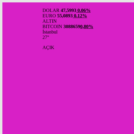
DOLAR
47,5993
0.06%
EURO
55,0893
0.12%
ALTIN
BITCOIN
3088659
0,80%
İstanbul
27°
AÇIK