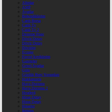
Altınlar
AMP
Ayarlar
Beğendiklerim
Canlı Borsa
Canlı Tv
Canlı Tv 2
Deneme Page
Döviz Detay
Döviz Detay
Dövizler
Eczane
Favori İçeriklerim
Gazeteler
Genel Ayarlar
Giriş
Günlük Burç Yorumları
Hakkımızda
Hava Durumu
Hava Durumu 2
Header4
Hisse Detay
Hisse Detay
Hisseler
İletişim