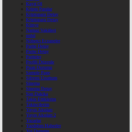
Kayıt Ol
Kripto Paralar
Kriptopara Detay
Kriptopara Detay
Künye
Namaz Vakitleri
nnbil
Nöbetçi Eczaneler
Parite Detay
Parite Detay
Pariteler
Profili Düzenle
Puan Durumu
Sample Page
Şifremi Unuttum
Sinema
Sinema Detay
Son Dakika
Takip Ettiklerim
Takipçilerim
Yayın Akışları
Yayın Akışları 2
Yazarlar
Yazdığım Haberler
Yol Durumu