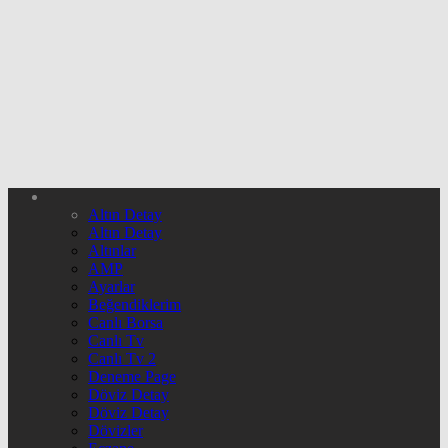
Altın Detay
Altın Detay
Altınlar
AMP
Ayarlar
Beğendiklerim
Canlı Borsa
Canlı Tv
Canlı Tv 2
Deneme Page
Döviz Detay
Döviz Detay
Dövizler