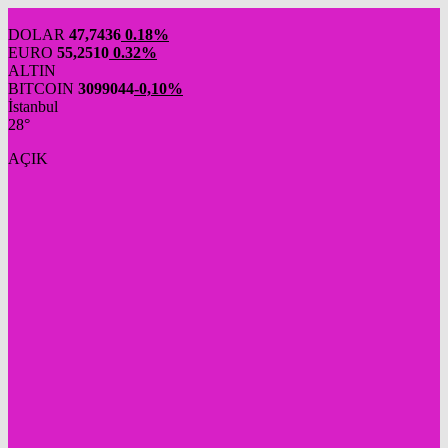
DOLAR
47,7436
0.18%
EURO
55,2510
0.32%
ALTIN
BITCOIN
3099044
-0,10%
İstanbul
28°
AÇIK