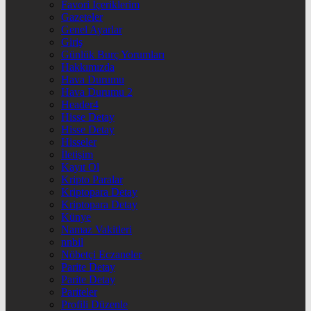
Favori İçeriklerim
Gazeteler
Genel Ayarlar
Giriş
Günlük Burç Yorumları
Hakkımızda
Hava Durumu
Hava Durumu 2
Header4
Hisse Detay
Hisse Detay
Hisseler
İletişim
Kayıt Ol
Kripto Paralar
Kriptopara Detay
Kriptopara Detay
Künye
Namaz Vakitleri
nnbil
Nöbetçi Eczaneler
Parite Detay
Parite Detay
Pariteler
Profili Düzenle