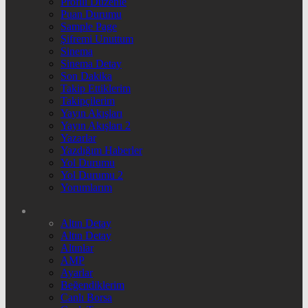
Profili Düzenle
Puan Durumu
Sample Page
Şifremi Unuttum
Sinema
Sinema Detay
Son Dakika
Takip Ettiklerim
Takipçilerim
Yayın Akışları
Yayın Akışları 2
Yazarlar
Yazdığım Haberler
Yol Durumu
Yol Durumu 2
Yorumlarım
Altın Detay
Altın Detay
Altınlar
AMP
Ayarlar
Beğendiklerim
Canlı Borsa