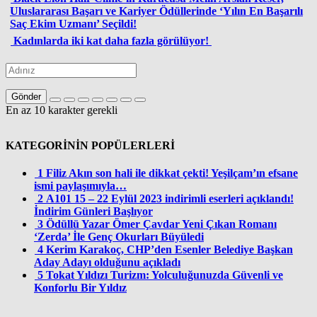
Uluslararası Başarı ve Kariyer Ödüllerinde ‘Yılın En Başarılı
Saç Ekim Uzmanı’ Seçildi!
Kadınlarda iki kat daha fazla görülüyor!
Gönder
En az 10 karakter gerekli
KATEGORİNİN POPÜLERLERİ
1
Filiz Akın son hali ile dikkat çekti! Yeşilçam’ın efsane
ismi paylaşımıyla…
2
A101 15 – 22 Eylül 2023 indirimli eserleri açıklandı!
İndirim Günleri Başlıyor
3
Ödüllü Yazar Ömer Çavdar Yeni Çıkan Romanı
‘Zerda’ İle Genç Okurları Büyüledi
4
Kerim Karakoç, CHP’den Esenler Belediye Başkan
Aday Adayı olduğunu açıkladı
5
Tokat Yıldızı Turizm: Yolculuğunuzda Güvenli ve
Konforlu Bir Yıldız