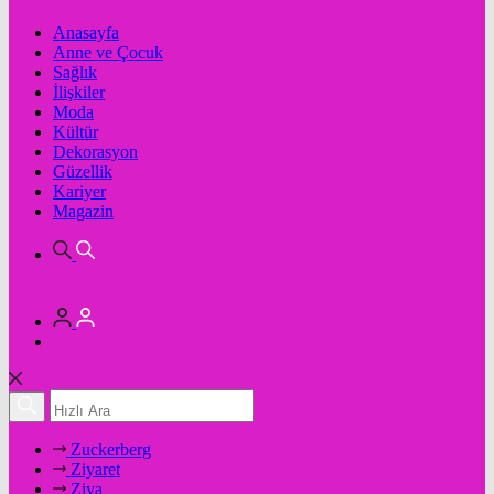
Anasayfa
Anne ve Çocuk
Sağlık
İlişkiler
Moda
Kültür
Dekorasyon
Güzellik
Kariyer
Magazin
Zuckerberg
Ziyaret
Ziya