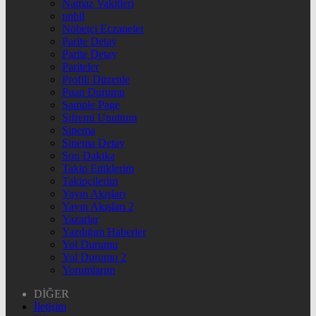
Namaz Vakitleri
nnbil
Nöbetçi Eczaneler
Parite Detay
Parite Detay
Pariteler
Profili Düzenle
Puan Durumu
Sample Page
Şifremi Unuttum
Sinema
Sinema Detay
Son Dakika
Takip Ettiklerim
Takipçilerim
Yayın Akışları
Yayın Akışları 2
Yazarlar
Yazdığım Haberler
Yol Durumu
Yol Durumu 2
Yorumlarım
DİĞER
İletişim