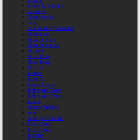
Eczane
Favori İçeriklerim
Gazeteler
Genel Ayarlar
Giriş
Günlük Burç Yorumları
Hakkımızda
Hava Durumu
Hava Durumu 2
Header4
Hisse Detay
Hisse Detay
Hisseler
İletişim
Kayıt Ol
Kripto Paralar
Kriptopara Detay
Kriptopara Detay
Künye
Namaz Vakitleri
nnbil
Nöbetçi Eczaneler
Parite Detay
Parite Detay
Pariteler