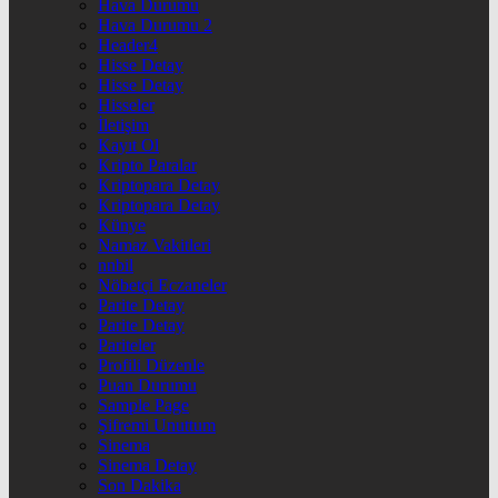
Hava Durumu
Hava Durumu 2
Header4
Hisse Detay
Hisse Detay
Hisseler
İletişim
Kayıt Ol
Kripto Paralar
Kriptopara Detay
Kriptopara Detay
Künye
Namaz Vakitleri
nnbil
Nöbetçi Eczaneler
Parite Detay
Parite Detay
Pariteler
Profili Düzenle
Puan Durumu
Sample Page
Şifremi Unuttum
Sinema
Sinema Detay
Son Dakika