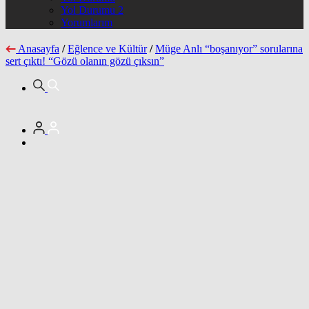
Yol Durumu 2
Yorumlarım
Anasayfa
/
Eğlence ve Kültür
/
Müge Anlı “boşanıyor” sorularına
sert çıktı! “Gözü olanın gözü çıksın”