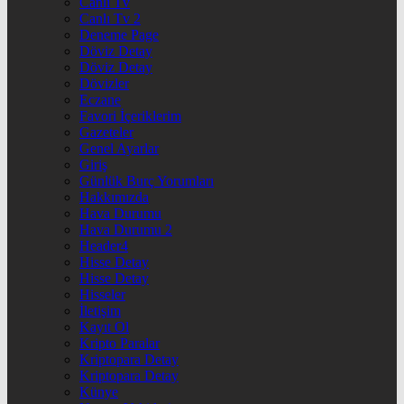
Canlı Tv
Canlı Tv 2
Deneme Page
Döviz Detay
Döviz Detay
Dövizler
Eczane
Favori İçeriklerim
Gazeteler
Genel Ayarlar
Giriş
Günlük Burç Yorumları
Hakkımızda
Hava Durumu
Hava Durumu 2
Header4
Hisse Detay
Hisse Detay
Hisseler
İletişim
Kayıt Ol
Kripto Paralar
Kriptopara Detay
Kriptopara Detay
Künye