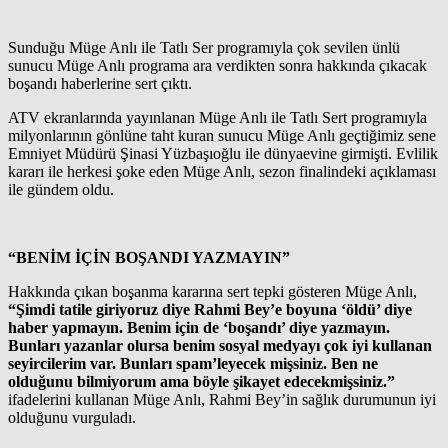
Sunduğu Müge Anlı ile Tatlı Ser programıyla çok sevilen ünlü
sunucu Müge Anlı programa ara verdikten sonra hakkında çıkacak
boşandı haberlerine sert çıktı.
ATV ekranlarında yayınlanan Müge Anlı ile Tatlı Sert programıyla
milyonlarının gönlüne taht kuran sunucu Müge Anlı geçtiğimiz sene
Emniyet Müdürü Şinasi Yüzbaşıoğlu ile dünyaevine girmişti. Evlilik
kararı ile herkesi şoke eden Müge Anlı, sezon finalindeki açıklaması
ile gündem oldu.
“BENİM İÇİN BOŞANDI YAZMAYIN”
Hakkında çıkan boşanma kararına sert tepki gösteren Müge Anlı,
“Şimdi tatile giriyoruz diye Rahmi Bey’e boyuna ‘öldü’ diye
haber yapmayın. Benim için de ‘boşandı’ diye yazmayın.
Bunları yazanlar olursa benim sosyal medyayı çok iyi kullanan
seyircilerim var. Bunları spam’leyecek mişsiniz. Ben ne
olduğunu bilmiyorum ama böyle şikayet edecekmişsiniz.”
ifadelerini kullanan Müge Anlı, Rahmi Bey’in sağlık durumunun iyi
olduğunu vurguladı.