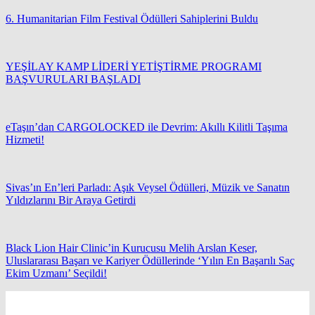
6. Humanitarian Film Festival Ödülleri Sahiplerini Buldu
YEŞİLAY KAMP LİDERİ YETİŞTİRME PROGRAMI
BAŞVURULARI BAŞLADI
eTaşın’dan CARGOLOCKED ile Devrim: Akıllı Kilitli Taşıma
Hizmeti!
Sivas’ın En’leri Parladı: Aşık Veysel Ödülleri, Müzik ve Sanatın
Yıldızlarını Bir Araya Getirdi
Black Lion Hair Clinic’in Kurucusu Melih Arslan Keser,
Uluslararası Başarı ve Kariyer Ödüllerinde ‘Yılın En Başarılı Saç
Ekim Uzmanı’ Seçildi!