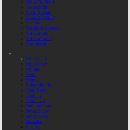
Takip Ettiklerim
Takipçilerim
Yayın Akışları
Yayın Akışları 2
Yazarlar
Yazdığım Haberler
Yol Durumu
Yol Durumu 2
Yorumlarım
Altın Detay
Altın Detay
Altınlar
AMP
Ayarlar
Beğendiklerim
Canlı Borsa
Canlı Tv
Canlı Tv 2
Deneme Page
Döviz Detay
Döviz Detay
Dövizler
Eczane