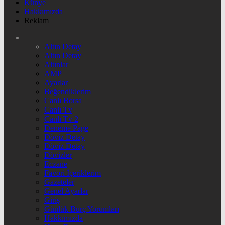
Künye
Hakkımızda
Reklam
Altın Detay
Altın Detay
Altınlar
AMP
Ayarlar
Beğendiklerim
Canlı Borsa
Canlı Tv
Canlı Tv 2
Deneme Page
Döviz Detay
Döviz Detay
Dövizler
Eczane
Favori İçeriklerim
Gazeteler
Genel Ayarlar
Giriş
Günlük Burç Yorumları
Hakkımızda