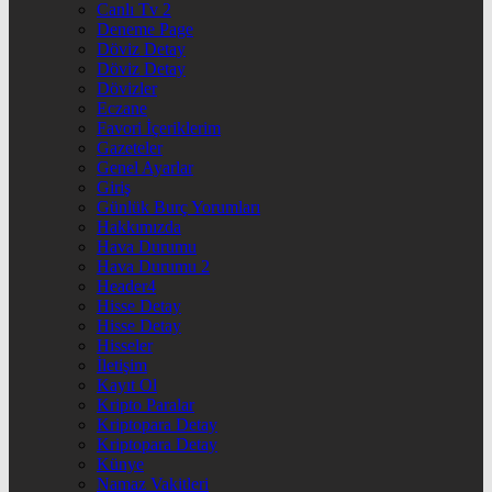
Canlı Tv 2
Deneme Page
Döviz Detay
Döviz Detay
Dövizler
Eczane
Favori İçeriklerim
Gazeteler
Genel Ayarlar
Giriş
Günlük Burç Yorumları
Hakkımızda
Hava Durumu
Hava Durumu 2
Header4
Hisse Detay
Hisse Detay
Hisseler
İletişim
Kayıt Ol
Kripto Paralar
Kriptopara Detay
Kriptopara Detay
Künye
Namaz Vakitleri