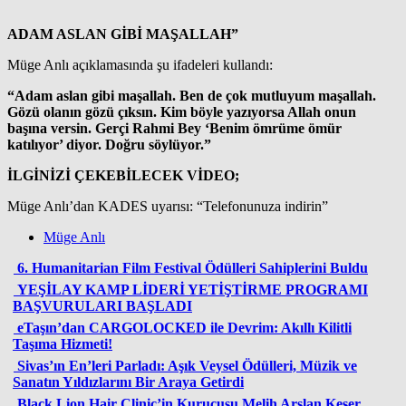
ADAM ASLAN GİBİ MAŞALLAH”
Müge Anlı açıklamasında şu ifadeleri kullandı:
“Adam aslan gibi maşallah. Ben de çok mutluyum maşallah.
Gözü olanın gözü çıksın. Kim böyle yazıyorsa Allah onun
başına versin. Gerçi Rahmi Bey ‘Benim ömrüme ömür
katılıyor’ diyor. Doğru söylüyor.”
İLGİNİZİ ÇEKEBİLECEK VİDEO;
Müge Anlı’dan KADES uyarısı: “Telefonunuza indirin”
Müge Anlı
6. Humanitarian Film Festival Ödülleri Sahiplerini Buldu
YEŞİLAY KAMP LİDERİ YETİŞTİRME PROGRAMI
BAŞVURULARI BAŞLADI
eTaşın’dan CARGOLOCKED ile Devrim: Akıllı Kilitli
Taşıma Hizmeti!
Sivas’ın En’leri Parladı: Aşık Veysel Ödülleri, Müzik ve
Sanatın Yıldızlarını Bir Araya Getirdi
Black Lion Hair Clinic’in Kurucusu Melih Arslan Keser,