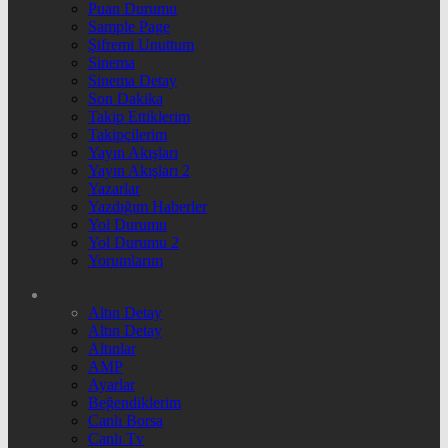
Puan Durumu
Sample Page
Şifremi Unuttum
Sinema
Sinema Detay
Son Dakika
Takip Ettiklerim
Takipçilerim
Yayın Akışları
Yayın Akışları 2
Yazarlar
Yazdığım Haberler
Yol Durumu
Yol Durumu 2
Yorumlarım
Altın Detay
Altın Detay
Altınlar
AMP
Ayarlar
Beğendiklerim
Canlı Borsa
Canlı Tv