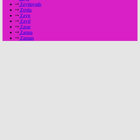
Zeytinyağı
Zerda
Zayn
Zayıf
Zarar
Zanna
Zaman