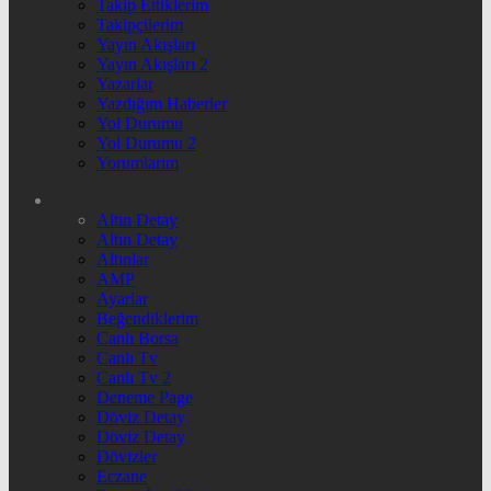
Takip Ettiklerim
Takipçilerim
Yayın Akışları
Yayın Akışları 2
Yazarlar
Yazdığım Haberler
Yol Durumu
Yol Durumu 2
Yorumlarım
Altın Detay
Altın Detay
Altınlar
AMP
Ayarlar
Beğendiklerim
Canlı Borsa
Canlı Tv
Canlı Tv 2
Deneme Page
Döviz Detay
Döviz Detay
Dövizler
Eczane