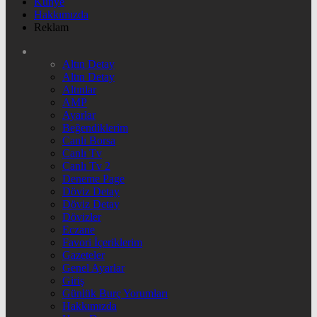
Künye
Hakkımızda
Reklam
Altın Detay
Altın Detay
Altınlar
AMP
Ayarlar
Beğendiklerim
Canlı Borsa
Canlı Tv
Canlı Tv 2
Deneme Page
Döviz Detay
Döviz Detay
Dövizler
Eczane
Favori İçeriklerim
Gazeteler
Genel Ayarlar
Giriş
Günlük Burç Yorumları
Hakkımızda