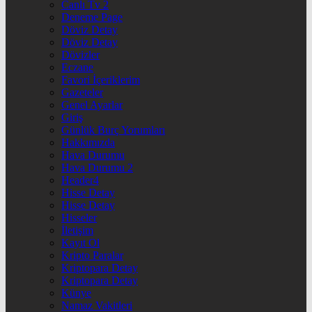
Canlı Tv 2
Deneme Page
Döviz Detay
Döviz Detay
Dövizler
Eczane
Favori İçeriklerim
Gazeteler
Genel Ayarlar
Giriş
Günlük Burç Yorumları
Hakkımızda
Hava Durumu
Hava Durumu 2
Header4
Hisse Detay
Hisse Detay
Hisseler
İletişim
Kayıt Ol
Kripto Paralar
Kriptopara Detay
Kriptopara Detay
Künye
Namaz Vakitleri