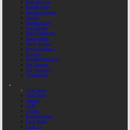
Puan Durumu
Sample Page
Şifremi Unuttum
Sinema
Sinema Detay
Son Dakika
Takip Ettiklerim
Takipçilerim
Yayın Akışları
Yayın Akışları 2
Yazarlar
Yazdığım Haberler
Yol Durumu
Yol Durumu 2
Yorumlarım
Altın Detay
Altın Detay
Altınlar
AMP
Ayarlar
Beğendiklerim
Canlı Borsa
Canlı Tv