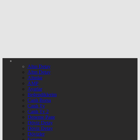
Altın Detay
Altın Detay
Altınlar
AMP
Ayarlar
Beğendiklerim
Canlı Borsa
Canlı Tv
Canlı Tv 2
Deneme Page
Döviz Detay
Döviz Detay
Dövizler
Eczane