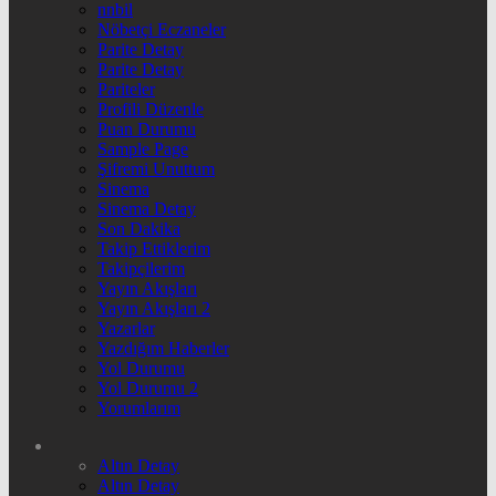
nnbil
Nöbetçi Eczaneler
Parite Detay
Parite Detay
Pariteler
Profili Düzenle
Puan Durumu
Sample Page
Şifremi Unuttum
Sinema
Sinema Detay
Son Dakika
Takip Ettiklerim
Takipçilerim
Yayın Akışları
Yayın Akışları 2
Yazarlar
Yazdığım Haberler
Yol Durumu
Yol Durumu 2
Yorumlarım
Altın Detay
Altın Detay