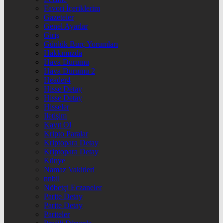
Favori İçeriklerim
Gazeteler
Genel Ayarlar
Giriş
Günlük Burç Yorumları
Hakkımızda
Hava Durumu
Hava Durumu 2
Header4
Hisse Detay
Hisse Detay
Hisseler
İletişim
Kayıt Ol
Kripto Paralar
Kriptopara Detay
Kriptopara Detay
Künye
Namaz Vakitleri
nnbil
Nöbetçi Eczaneler
Parite Detay
Parite Detay
Pariteler