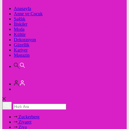
Anasayfa
Anne ve Çocuk
Sağlık
İlişkiler
Moda
Kültür
Dekorasyon
Güzellik
Kariyer
Magazin
Zuckerberg
Ziyaret
Ziya