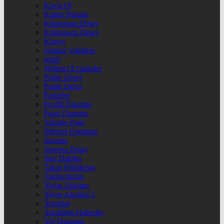
Kayıt Ol
Kripto Paralar
Kriptopara Detay
Kriptopara Detay
Künye
Namaz Vakitleri
nnbil
Nöbetçi Eczaneler
Parite Detay
Parite Detay
Pariteler
Profili Düzenle
Puan Durumu
Sample Page
Şifremi Unuttum
Sinema
Sinema Detay
Son Dakika
Takip Ettiklerim
Takipçilerim
Yayın Akışları
Yayın Akışları 2
Yazarlar
Yazdığım Haberler
Yol Durumu