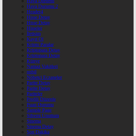
Hava Durumu
Hava Durumu 2
Header4
Hisse Detay
Hisse Detay
Hisseler
İletişim
Kayıt Ol
Kripto Paralar
Kriptopara Detay
Kriptopara Detay
Künye
Namaz Vakitleri
nnbil
Nöbetçi Eczaneler
Parite Detay
Parite Detay
Pariteler
Profili Düzenle
Puan Durumu
Sample Page
Şifremi Unuttum
Sinema
Sinema Detay
Son Dakika