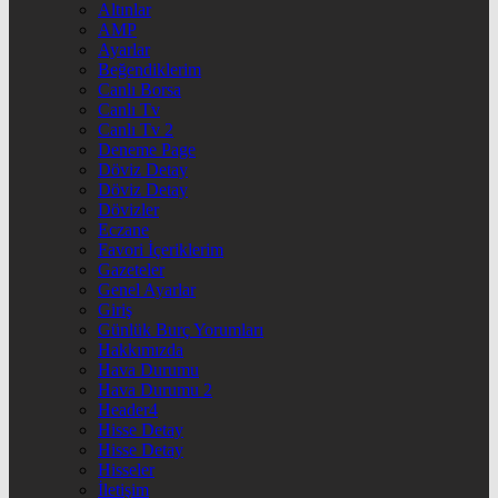
Altınlar
AMP
Ayarlar
Beğendiklerim
Canlı Borsa
Canlı Tv
Canlı Tv 2
Deneme Page
Döviz Detay
Döviz Detay
Dövizler
Eczane
Favori İçeriklerim
Gazeteler
Genel Ayarlar
Giriş
Günlük Burç Yorumları
Hakkımızda
Hava Durumu
Hava Durumu 2
Header4
Hisse Detay
Hisse Detay
Hisseler
İletişim