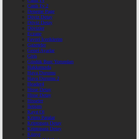
Canlı Tv
Canlı Tv 2
Deneme Page
Döviz Detay
Döviz Detay
Dövizler
Eczane
Favori İçeriklerim
Gazeteler
Genel Ayarlar
Giriş
Günlük Burç Yorumları
Hakkımızda
Hava Durumu
Hava Durumu 2
Header4
Hisse Detay
Hisse Detay
Hisseler
İletişim
Kayıt Ol
Kripto Paralar
Kriptopara Detay
Kriptopara Detay
Künye