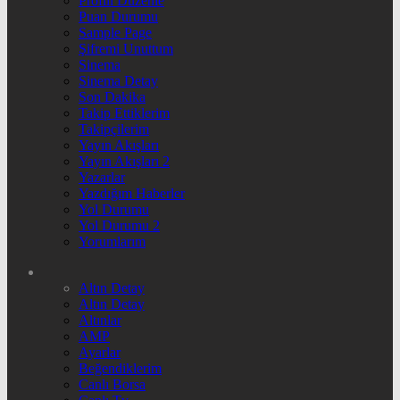
Profili Düzenle
Puan Durumu
Sample Page
Şifremi Unuttum
Sinema
Sinema Detay
Son Dakika
Takip Ettiklerim
Takipçilerim
Yayın Akışları
Yayın Akışları 2
Yazarlar
Yazdığım Haberler
Yol Durumu
Yol Durumu 2
Yorumlarım
Altın Detay
Altın Detay
Altınlar
AMP
Ayarlar
Beğendiklerim
Canlı Borsa