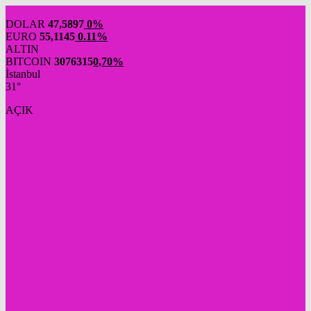
DOLAR
47,5897
0%
EURO
55,1145
0.11%
ALTIN
BITCOIN
3076315
0,70%
İstanbul
31°
AÇIK