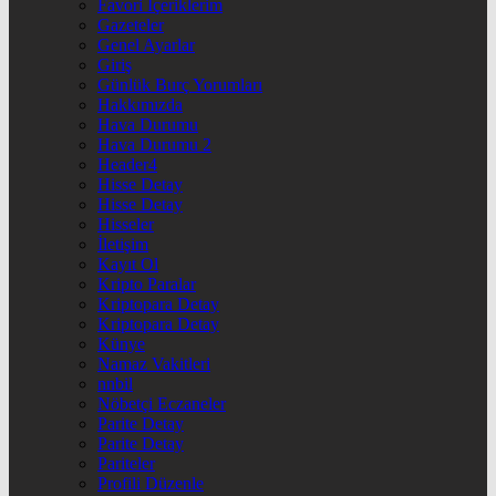
Favori İçeriklerim
Gazeteler
Genel Ayarlar
Giriş
Günlük Burç Yorumları
Hakkımızda
Hava Durumu
Hava Durumu 2
Header4
Hisse Detay
Hisse Detay
Hisseler
İletişim
Kayıt Ol
Kripto Paralar
Kriptopara Detay
Kriptopara Detay
Künye
Namaz Vakitleri
nnbil
Nöbetçi Eczaneler
Parite Detay
Parite Detay
Pariteler
Profili Düzenle