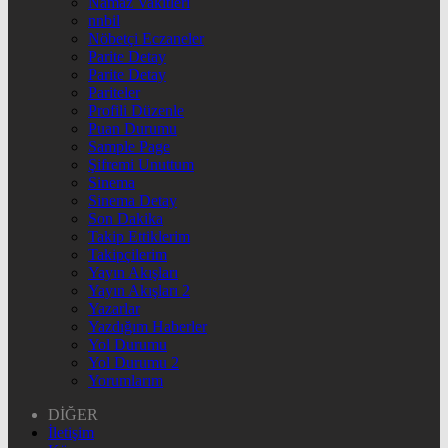
Namaz Vakitleri
nnbil
Nöbetçi Eczaneler
Parite Detay
Parite Detay
Pariteler
Profili Düzenle
Puan Durumu
Sample Page
Şifremi Unuttum
Sinema
Sinema Detay
Son Dakika
Takip Ettiklerim
Takipçilerim
Yayın Akışları
Yayın Akışları 2
Yazarlar
Yazdığım Haberler
Yol Durumu
Yol Durumu 2
Yorumlarım
DİĞER
İletişim