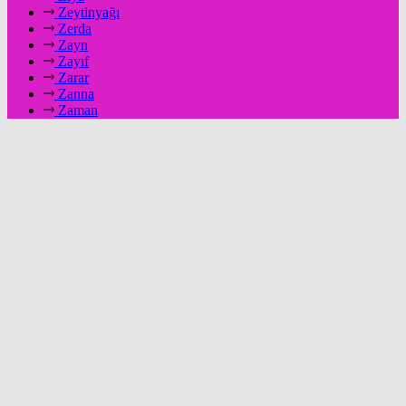
Zeytinyağı
Zerda
Zayn
Zayıf
Zarar
Zanna
Zaman