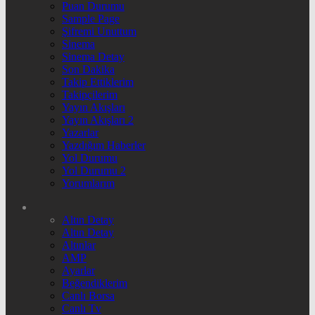
Puan Durumu
Sample Page
Şifremi Unuttum
Sinema
Sinema Detay
Son Dakika
Takip Ettiklerim
Takipçilerim
Yayın Akışları
Yayın Akışları 2
Yazarlar
Yazdığım Haberler
Yol Durumu
Yol Durumu 2
Yorumlarım
Altın Detay
Altın Detay
Altınlar
AMP
Ayarlar
Beğendiklerim
Canlı Borsa
Canlı Tv