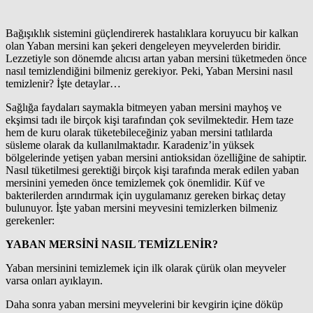
Bağışıklık sistemini güçlendirerek hastalıklara koruyucu bir kalkan
olan Yaban mersini kan şekeri dengeleyen meyvelerden biridir.
Lezzetiyle son dönemde alıcısı artan yaban mersini tüketmeden önce
nasıl temizlendiğini bilmeniz gerekiyor. Peki, Yaban Mersini nasıl
temizlenir? İşte detaylar…
Sağlığa faydaları saymakla bitmeyen yaban mersini mayhoş ve
ekşimsi tadı ile birçok kişi tarafından çok sevilmektedir. Hem taze
hem de kuru olarak tüketebileceğiniz yaban mersini tatlılarda
süsleme olarak da kullanılmaktadır. Karadeniz’in yüksek
bölgelerinde yetişen yaban mersini antioksidan özelliğine de sahiptir.
Nasıl tüketilmesi gerektiği birçok kişi tarafında merak edilen yaban
mersinini yemeden önce temizlemek çok önemlidir. Küf ve
bakterilerden arındırmak için uygulamanız gereken birkaç detay
bulunuyor. İşte yaban mersini meyvesini temizlerken bilmeniz
gerekenler:
YABAN MERSİNİ NASIL TEMİZLENİR?
Yaban mersinini temizlemek için ilk olarak çürük olan meyveler
varsa onları ayıklayın.
Daha sonra yaban mersini meyvelerini bir kevgirin içine döküp