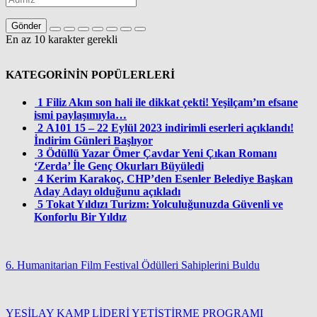
Gönder
En az 10 karakter gerekli
KATEGORİNİN POPÜLERLERİ
1
Filiz Akın son hali ile dikkat çekti! Yeşilçam’ın efsane
ismi paylaşımıyla…
2
A101 15 – 22 Eylül 2023 indirimli eserleri açıklandı!
İndirim Günleri Başlıyor
3
Ödüllü Yazar Ömer Çavdar Yeni Çıkan Romanı
‘Zerda’ İle Genç Okurları Büyüledi
4
Kerim Karakoç, CHP’den Esenler Belediye Başkan
Aday Adayı olduğunu açıkladı
5
Tokat Yıldızı Turizm: Yolculuğunuzda Güvenli ve
Konforlu Bir Yıldız
6. Humanitarian Film Festival Ödülleri Sahiplerini Buldu
YEŞİLAY KAMP LİDERİ YETİŞTİRME PROGRAMI