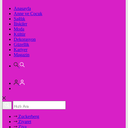
Anasayfa
Anne ve Çocuk
Sağlık
İlişkiler
Moda
Kültür
Dekorasyon
Güzellik
Kariyer
Magazin
Zuckerberg
Ziyaret
Ziya