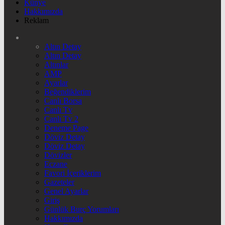
Künye
Hakkımızda
Reklam
Altın Detay
Altın Detay
Altınlar
AMP
Ayarlar
Beğendiklerim
Canlı Borsa
Canlı Tv
Canlı Tv 2
Deneme Page
Döviz Detay
Döviz Detay
Dövizler
Eczane
Favori İçeriklerim
Gazeteler
Genel Ayarlar
Giriş
Günlük Burç Yorumları
Hakkımızda