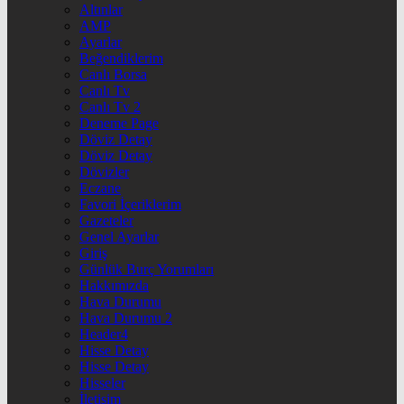
Altınlar
AMP
Ayarlar
Beğendiklerim
Canlı Borsa
Canlı Tv
Canlı Tv 2
Deneme Page
Döviz Detay
Döviz Detay
Dövizler
Eczane
Favori İçeriklerim
Gazeteler
Genel Ayarlar
Giriş
Günlük Burç Yorumları
Hakkımızda
Hava Durumu
Hava Durumu 2
Header4
Hisse Detay
Hisse Detay
Hisseler
İletişim