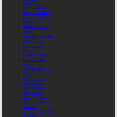
Kayıt Ol
Kripto Paralar
Kriptopara Detay
Kriptopara Detay
Künye
Namaz Vakitleri
nnbil
Nöbetçi Eczaneler
Parite Detay
Parite Detay
Pariteler
Profili Düzenle
Puan Durumu
Sample Page
Şifremi Unuttum
Sinema
Sinema Detay
Son Dakika
Takip Ettiklerim
Takipçilerim
Yayın Akışları
Yayın Akışları 2
Yazarlar
Yazdığım Haberler
Yol Durumu