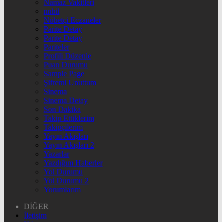
Namaz Vakitleri
nnbil
Nöbetçi Eczaneler
Parite Detay
Parite Detay
Pariteler
Profili Düzenle
Puan Durumu
Sample Page
Şifremi Unuttum
Sinema
Sinema Detay
Son Dakika
Takip Ettiklerim
Takipçilerim
Yayın Akışları
Yayın Akışları 2
Yazarlar
Yazdığım Haberler
Yol Durumu
Yol Durumu 2
Yorumlarım
DİĞER
İletişim