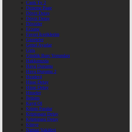
Canlı Tv 2
Deneme Page
Döviz Detay
Döviz Detay
Dövizler
Eczane
Favori İçeriklerim
Gazeteler
Genel Ayarlar
Giriş
Günlük Burç Yorumları
Hakkımızda
Hava Durumu
Hava Durumu 2
Header4
Hisse Detay
Hisse Detay
Hisseler
İletişim
Kayıt Ol
Kripto Paralar
Kriptopara Detay
Kriptopara Detay
Künye
Namaz Vakitleri