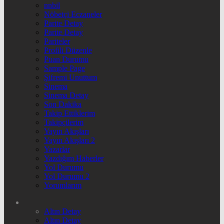
nnbil
Nöbetçi Eczaneler
Parite Detay
Parite Detay
Pariteler
Profili Düzenle
Puan Durumu
Sample Page
Şifremi Unuttum
Sinema
Sinema Detay
Son Dakika
Takip Ettiklerim
Takipçilerim
Yayın Akışları
Yayın Akışları 2
Yazarlar
Yazdığım Haberler
Yol Durumu
Yol Durumu 2
Yorumlarım
Altın Detay
Altın Detay