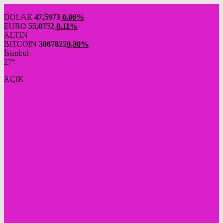
DOLAR
47,5973
0.06%
EURO
55,0752
0.11%
ALTIN
BITCOIN
3087822
0,90%
İstanbul
27°
AÇIK