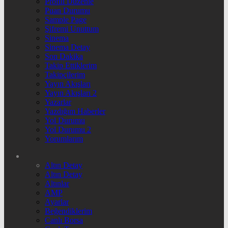
Profili Düzenle
Puan Durumu
Sample Page
Şifremi Unuttum
Sinema
Sinema Detay
Son Dakika
Takip Ettiklerim
Takipçilerim
Yayın Akışları
Yayın Akışları 2
Yazarlar
Yazdığım Haberler
Yol Durumu
Yol Durumu 2
Yorumlarım
Altın Detay
Altın Detay
Altınlar
AMP
Ayarlar
Beğendiklerim
Canlı Borsa