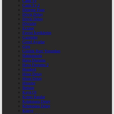
Canlı Tv
Canlı Tv 2
Deneme Page
Döviz Detay
Döviz Detay
Dövizler
Eczane
Favori İçeriklerim
Gazeteler
Genel Ayarlar
Giriş
Günlük Burç Yorumları
Hakkımızda
Hava Durumu
Hava Durumu 2
Header4
Hisse Detay
Hisse Detay
Hisseler
İletişim
Kayıt Ol
Kripto Paralar
Kriptopara Detay
Kriptopara Detay
Künye