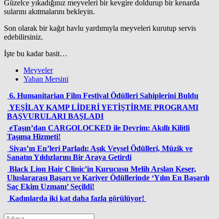
Güzelce yıkadığınız meyveleri bir kevgire doldurup bir kenarda
sularını akıtmalarını bekleyin.
Son olarak bir kağıt havlu yardımıyla meyveleri kurutup servis
edebilirsiniz.
İşte bu kadar basit…
Meyveler
Yaban Mersini
6. Humanitarian Film Festival Ödülleri Sahiplerini Buldu
YEŞİLAY KAMP LİDERİ YETİŞTİRME PROGRAMI
BAŞVURULARI BAŞLADI
eTaşın’dan CARGOLOCKED ile Devrim: Akıllı Kilitli
Taşıma Hizmeti!
Sivas’ın En’leri Parladı: Aşık Veysel Ödülleri, Müzik ve
Sanatın Yıldızlarını Bir Araya Getirdi
Black Lion Hair Clinic’in Kurucusu Melih Arslan Keser,
Uluslararası Başarı ve Kariyer Ödüllerinde ‘Yılın En Başarılı
Saç Ekim Uzmanı’ Seçildi!
Kadınlarda iki kat daha fazla görülüyor!