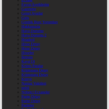
Eczane
Favori İçeriklerim
Gazeteler
Genel Ayarlar
Giriş
Günlük Burç Yorumları
Hakkımızda
Hava Durumu
Hava Durumu 2
Header4
Hisse Detay
Hisse Detay
Hisseler
İletişim
Kayıt Ol
Kripto Paralar
Kriptopara Detay
Kriptopara Detay
Künye
Namaz Vakitleri
nnbil
Nöbetçi Eczaneler
Parite Detay
Parite Detay
Pariteler