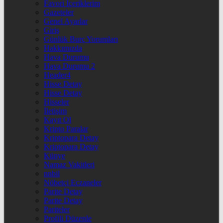
Favori İçeriklerim
Gazeteler
Genel Ayarlar
Giriş
Günlük Burç Yorumları
Hakkımızda
Hava Durumu
Hava Durumu 2
Header4
Hisse Detay
Hisse Detay
Hisseler
İletişim
Kayıt Ol
Kripto Paralar
Kriptopara Detay
Kriptopara Detay
Künye
Namaz Vakitleri
nnbil
Nöbetçi Eczaneler
Parite Detay
Parite Detay
Pariteler
Profili Düzenle