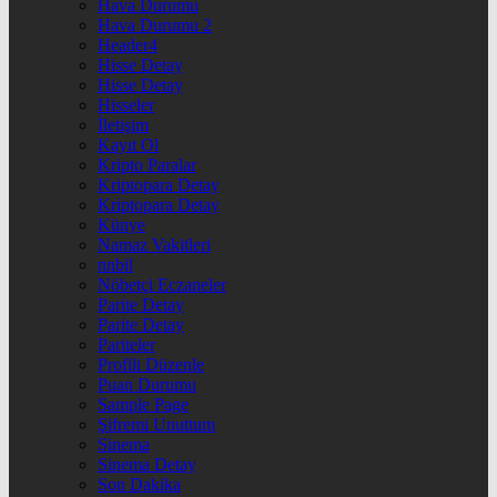
Hava Durumu
Hava Durumu 2
Header4
Hisse Detay
Hisse Detay
Hisseler
İletişim
Kayıt Ol
Kripto Paralar
Kriptopara Detay
Kriptopara Detay
Künye
Namaz Vakitleri
nnbil
Nöbetçi Eczaneler
Parite Detay
Parite Detay
Pariteler
Profili Düzenle
Puan Durumu
Sample Page
Şifremi Unuttum
Sinema
Sinema Detay
Son Dakika