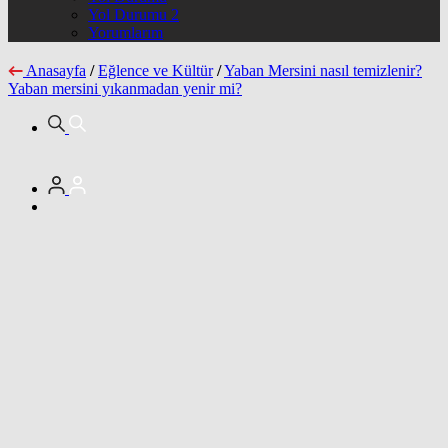
Yol Durumu 2
Yorumlarım
Anasayfa
/
Eğlence ve Kültür
/
Yaban Mersini nasıl temizlenir?
Yaban mersini yıkanmadan yenir mi?