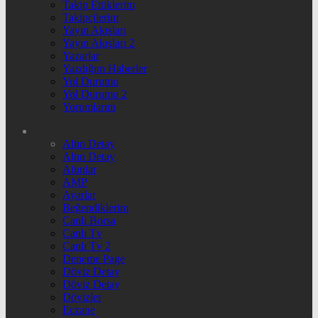
Takip Ettiklerim
Takipçilerim
Yayın Akışları
Yayın Akışları 2
Yazarlar
Yazdığım Haberler
Yol Durumu
Yol Durumu 2
Yorumlarım
Altın Detay
Altın Detay
Altınlar
AMP
Ayarlar
Beğendiklerim
Canlı Borsa
Canlı Tv
Canlı Tv 2
Deneme Page
Döviz Detay
Döviz Detay
Dövizler
Eczane