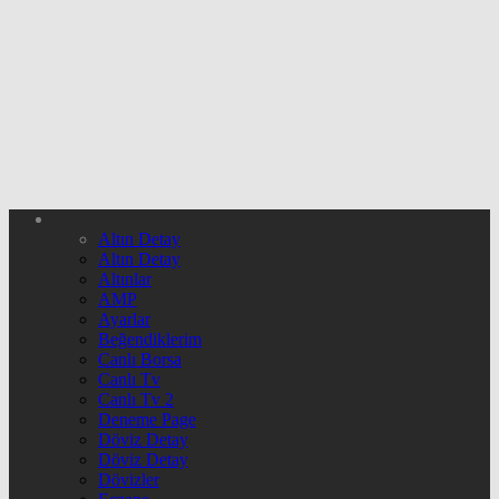
Altın Detay
Altın Detay
Altınlar
AMP
Ayarlar
Beğendiklerim
Canlı Borsa
Canlı Tv
Canlı Tv 2
Deneme Page
Döviz Detay
Döviz Detay
Dövizler