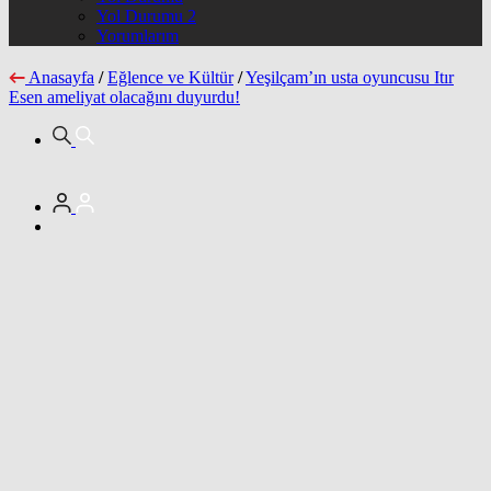
Yol Durumu 2
Yorumlarım
Anasayfa
/
Eğlence ve Kültür
/
Yeşilçam’ın usta oyuncusu Itır
Esen ameliyat olacağını duyurdu!