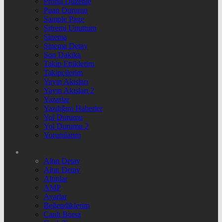
Profili Düzenle
Puan Durumu
Sample Page
Şifremi Unuttum
Sinema
Sinema Detay
Son Dakika
Takip Ettiklerim
Takipçilerim
Yayın Akışları
Yayın Akışları 2
Yazarlar
Yazdığım Haberler
Yol Durumu
Yol Durumu 2
Yorumlarım
Altın Detay
Altın Detay
Altınlar
AMP
Ayarlar
Beğendiklerim
Canlı Borsa