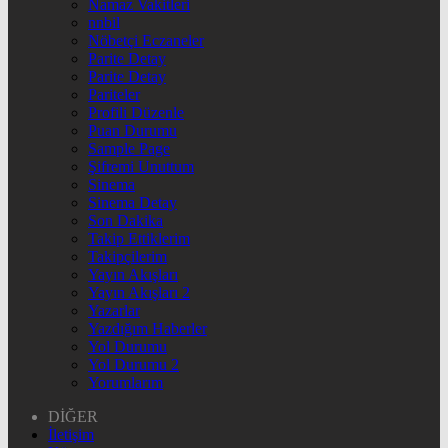
Namaz Vakitleri
nnbil
Nöbetçi Eczaneler
Parite Detay
Parite Detay
Pariteler
Profili Düzenle
Puan Durumu
Sample Page
Şifremi Unuttum
Sinema
Sinema Detay
Son Dakika
Takip Ettiklerim
Takipçilerim
Yayın Akışları
Yayın Akışları 2
Yazarlar
Yazdığım Haberler
Yol Durumu
Yol Durumu 2
Yorumlarım
DİĞER
İletişim