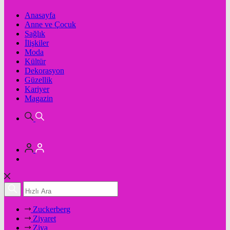
Anasayfa
Anne ve Çocuk
Sağlık
İlişkiler
Moda
Kültür
Dekorasyon
Güzellik
Kariyer
Magazin
Zuckerberg
Ziyaret
Ziya