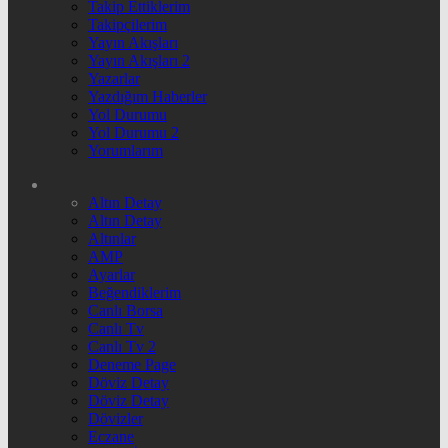
Takip Ettiklerim
Takipçilerim
Yayın Akışları
Yayın Akışları 2
Yazarlar
Yazdığım Haberler
Yol Durumu
Yol Durumu 2
Yorumlarım
Altın Detay
Altın Detay
Altınlar
AMP
Ayarlar
Beğendiklerim
Canlı Borsa
Canlı Tv
Canlı Tv 2
Deneme Page
Döviz Detay
Döviz Detay
Dövizler
Eczane