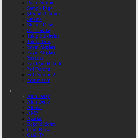
Puan Durumu
Sample Page
Şifremi Unuttum
Sinema
Sinema Detay
Son Dakika
Takip Ettiklerim
Takipçilerim
Yayın Akışları
Yayın Akışları 2
Yazarlar
Yazdığım Haberler
Yol Durumu
Yol Durumu 2
Yorumlarım
Altın Detay
Altın Detay
Altınlar
AMP
Ayarlar
Beğendiklerim
Canlı Borsa
Canlı Tv