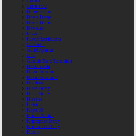
Canlı Tv
Canlı Tv 2
Deneme Page
Döviz Detay
Döviz Detay
Dövizler
Eczane
Favori İçeriklerim
Gazeteler
Genel Ayarlar
Giriş
Günlük Burç Yorumları
Hakkımızda
Hava Durumu
Hava Durumu 2
Header4
Hisse Detay
Hisse Detay
Hisseler
İletişim
Kayıt Ol
Kripto Paralar
Kriptopara Detay
Kriptopara Detay
Künye