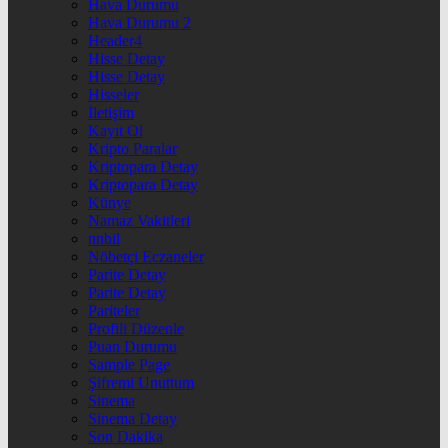
Hava Durumu
Hava Durumu 2
Header4
Hisse Detay
Hisse Detay
Hisseler
İletişim
Kayıt Ol
Kripto Paralar
Kriptopara Detay
Kriptopara Detay
Künye
Namaz Vakitleri
nnbil
Nöbetçi Eczaneler
Parite Detay
Parite Detay
Pariteler
Profili Düzenle
Puan Durumu
Sample Page
Şifremi Unuttum
Sinema
Sinema Detay
Son Dakika