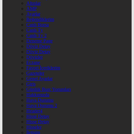
Altınlar
AMP
Ayarlar
Beğendiklerim
Canlı Borsa
Canlı Tv
Canlı Tv 2
Deneme Page
Döviz Detay
Döviz Detay
Dövizler
Eczane
Favori İçeriklerim
Gazeteler
Genel Ayarlar
Giriş
Günlük Burç Yorumları
Hakkımızda
Hava Durumu
Hava Durumu 2
Header4
Hisse Detay
Hisse Detay
Hisseler
İletişim