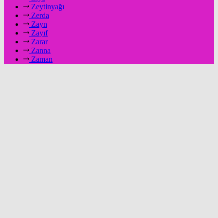
Zeytinyağı
Zerda
Zayn
Zayıf
Zarar
Zanna
Zaman