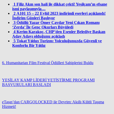
1
Filiz Akın son hali ile dikkat çekti! Yeşilçam’ın efsane
ismi paylaşımıyla…
2
A101 15 – 22 Eylül 2023 indirimli eserleri açıklandı!
İndirim Günleri Başlıyor
3
Ödüllü Yazar Ömer Çavdar Yeni Çıkan Romanı
‘Zerda’ İle Genç Okurları Büyüledi
4
Kerim Karakoç, CHP’den Esenler Belediye Başkan
Aday Adayı olduğunu açıkladı
5
Tokat Yıldızı Turizm: Yolculuğunuzda Güvenli ve
Konforlu Bir Yıldız
6. Humanitarian Film Festival Ödülleri Sahiplerini Buldu
YEŞİLAY KAMP LİDERİ YETİŞTİRME PROGRAMI
BAŞVURULARI BAŞLADI
eTaşın’dan CARGOLOCKED ile Devrim: Akıllı Kilitli Taşıma
Hizmeti!