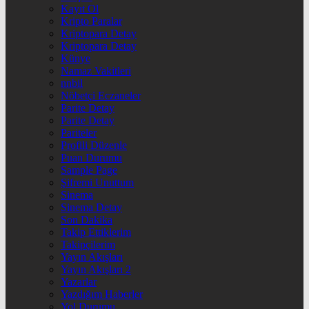
Kayıt Ol
Kripto Paralar
Kriptopara Detay
Kriptopara Detay
Künye
Namaz Vakitleri
nnbil
Nöbetçi Eczaneler
Parite Detay
Parite Detay
Pariteler
Profili Düzenle
Puan Durumu
Sample Page
Şifremi Unuttum
Sinema
Sinema Detay
Son Dakika
Takip Ettiklerim
Takipçilerim
Yayın Akışları
Yayın Akışları 2
Yazarlar
Yazdığım Haberler
Yol Durumu