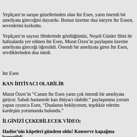
Yeşilçam’ın sarışın güzellerinden olan Itır Esen, yarın önemli bir
ameliyata gireceğini duyurdu. Bunun üzerine dua isteyen Itır Esnen,
sevenlerini korkuttu.
Yeşilçam’ın sayısız filmlerinde gördüğümüz, Neşeli Günler filmi ile
hafızalarda yer edinen Itır Esen, Murat Özen’in paylaşımı üzerine
ameliyata gireceği öğrenildi. Önemli bir ameliyata giren Itır Esen,
sevdiklerinden dua istedi.
Itır Esen
KAN İHTİYACI OLABİLİR
Murat Özen’in “Canım Itır Esen yarın çok önemli bir ameliyata
giriyor. Sabah hastanede kan ihtiyacı olabilir.” paylaşımına yorum
yapan oyuncu Esen, “Dualarını bekliyorum, teşekkür ederim
kardeşim yorumunda bulundu.”
İLGİNİZİ ÇEKEBİLECEK VİDEO;
Hadise’nin küpeleri gündem oldu! Konserve kapağına
benzetildi