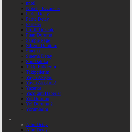
nnbil
Nöbetçi Eczaneler
Parite Detay
Parite Detay
Pariteler
Profili Düzenle
Puan Durumu
Sample Page
Şifremi Unuttum
Sinema
Sinema Detay
Son Dakika
Takip Ettiklerim
Takipçilerim
Yayın Akışları
Yayın Akışları 2
Yazarlar
Yazdığım Haberler
Yol Durumu
Yol Durumu 2
Yorumlarım
Altın Detay
Altın Detay