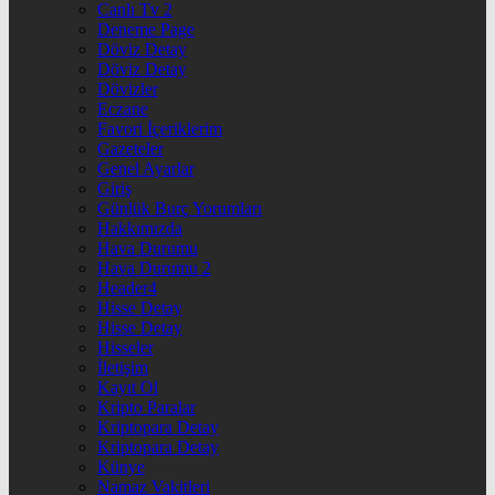
Canlı Tv 2
Deneme Page
Döviz Detay
Döviz Detay
Dövizler
Eczane
Favori İçeriklerim
Gazeteler
Genel Ayarlar
Giriş
Günlük Burç Yorumları
Hakkımızda
Hava Durumu
Hava Durumu 2
Header4
Hisse Detay
Hisse Detay
Hisseler
İletişim
Kayıt Ol
Kripto Paralar
Kriptopara Detay
Kriptopara Detay
Künye
Namaz Vakitleri