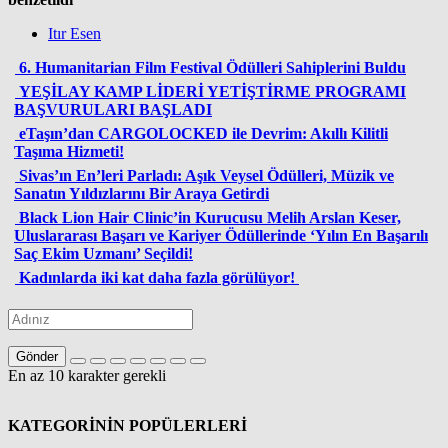
Itır Esen
6. Humanitarian Film Festival Ödülleri Sahiplerini Buldu
YEŞİLAY KAMP LİDERİ YETİŞTİRME PROGRAMI
BAŞVURULARI BAŞLADI
eTaşın’dan CARGOLOCKED ile Devrim: Akıllı Kilitli
Taşıma Hizmeti!
Sivas’ın En’leri Parladı: Aşık Veysel Ödülleri, Müzik ve
Sanatın Yıldızlarını Bir Araya Getirdi
Black Lion Hair Clinic’in Kurucusu Melih Arslan Keser,
Uluslararası Başarı ve Kariyer Ödüllerinde ‘Yılın En Başarılı
Saç Ekim Uzmanı’ Seçildi!
Kadınlarda iki kat daha fazla görülüyor!
Gönder
En az 10 karakter gerekli
KATEGORİNİN POPÜLERLERİ