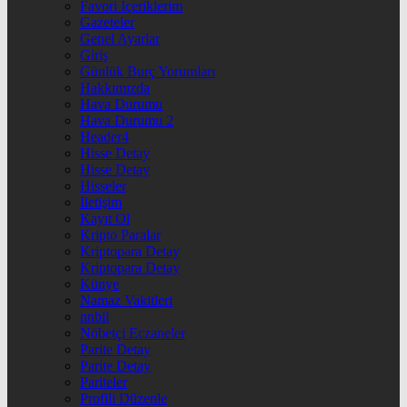
Favori İçeriklerim
Gazeteler
Genel Ayarlar
Giriş
Günlük Burç Yorumları
Hakkımızda
Hava Durumu
Hava Durumu 2
Header4
Hisse Detay
Hisse Detay
Hisseler
İletişim
Kayıt Ol
Kripto Paralar
Kriptopara Detay
Kriptopara Detay
Künye
Namaz Vakitleri
nnbil
Nöbetçi Eczaneler
Parite Detay
Parite Detay
Pariteler
Profili Düzenle