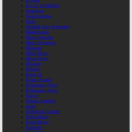
Eczane
Favori İçeriklerim
Gazeteler
Genel Ayarlar
Giriş
Günlük Burç Yorumları
Hakkımızda
Hava Durumu
Hava Durumu 2
Header4
Hisse Detay
Hisse Detay
Hisseler
İletişim
Kayıt Ol
Kripto Paralar
Kriptopara Detay
Kriptopara Detay
Künye
Namaz Vakitleri
nnbil
Nöbetçi Eczaneler
Parite Detay
Parite Detay
Pariteler