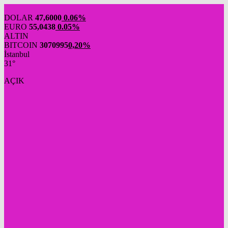
DOLAR
47,6000
0.06%
EURO
55,0438
0.05%
ALTIN
BITCOIN
3070995
0,20%
İstanbul
31°
AÇIK