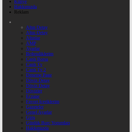
Künye
Hakkımızda
Reklam
Altın Detay
Altın Detay
Altınlar
AMP
Ayarlar
Beğendiklerim
Canlı Borsa
Canlı Tv
Canlı Tv 2
Deneme Page
Döviz Detay
Döviz Detay
Dövizler
Eczane
Favori İçeriklerim
Gazeteler
Genel Ayarlar
Giriş
Günlük Burç Yorumları
Hakkımızda