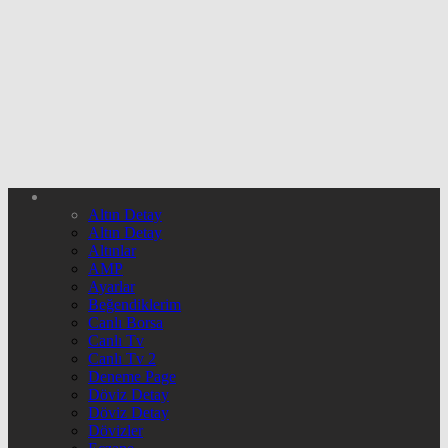
Altın Detay
Altın Detay
Altınlar
AMP
Ayarlar
Beğendiklerim
Canlı Borsa
Canlı Tv
Canlı Tv 2
Deneme Page
Döviz Detay
Döviz Detay
Dövizler