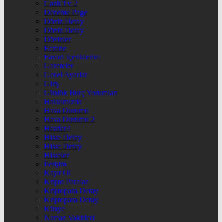
Canlı Tv 2
Deneme Page
Döviz Detay
Döviz Detay
Dövizler
Eczane
Favori İçeriklerim
Gazeteler
Genel Ayarlar
Giriş
Günlük Burç Yorumları
Hakkımızda
Hava Durumu
Hava Durumu 2
Header4
Hisse Detay
Hisse Detay
Hisseler
İletişim
Kayıt Ol
Kripto Paralar
Kriptopara Detay
Kriptopara Detay
Künye
Namaz Vakitleri