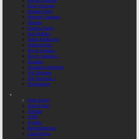
Profili Düzenle
Puan Durumu
Sample Page
Şifremi Unuttum
Sinema
Sinema Detay
Son Dakika
Takip Ettiklerim
Takipçilerim
Yayın Akışları
Yayın Akışları 2
Yazarlar
Yazdığım Haberler
Yol Durumu
Yol Durumu 2
Yorumlarım
Altın Detay
Altın Detay
Altınlar
AMP
Ayarlar
Beğendiklerim
Canlı Borsa