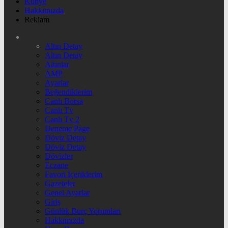
Künye
Hakkımızda
Reklam
Altın Detay
Altın Detay
Altınlar
AMP
Ayarlar
Beğendiklerim
Canlı Borsa
Canlı Tv
Canlı Tv 2
Deneme Page
Döviz Detay
Döviz Detay
Dövizler
Eczane
Favori İçeriklerim
Gazeteler
Genel Ayarlar
Giriş
Günlük Burç Yorumları
Hakkımızda