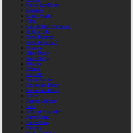
Favori İçeriklerim
Gazeteler
Genel Ayarlar
Giriş
Günlük Burç Yorumları
Hakkımızda
Hava Durumu
Hava Durumu 2
Header4
Hisse Detay
Hisse Detay
Hisseler
İletişim
Kayıt Ol
Kripto Paralar
Kriptopara Detay
Kriptopara Detay
Künye
Namaz Vakitleri
nnbil
Nöbetçi Eczaneler
Parite Detay
Parite Detay
Pariteler