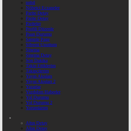
nnbil
Nöbetçi Eczaneler
Parite Detay
Parite Detay
Pariteler
Profili Düzenle
Puan Durumu
Sample Page
Şifremi Unuttum
Sinema
Sinema Detay
Son Dakika
Takip Ettiklerim
Takipçilerim
Yayın Akışları
Yayın Akışları 2
Yazarlar
Yazdığım Haberler
Yol Durumu
Yol Durumu 2
Yorumlarım
Altın Detay
Altın Detay