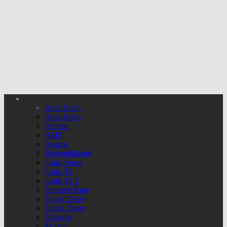
Altın Detay
Altın Detay
Altınlar
AMP
Ayarlar
Beğendiklerim
Canlı Borsa
Canlı Tv
Canlı Tv 2
Deneme Page
Döviz Detay
Döviz Detay
Dövizler
Eczane