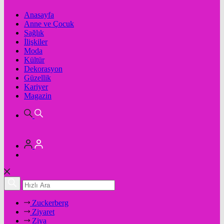
Anasayfa
Anne ve Çocuk
Sağlık
İlişkiler
Moda
Kültür
Dekorasyon
Güzellik
Kariyer
Magazin
Zuckerberg
Ziyaret
Ziya