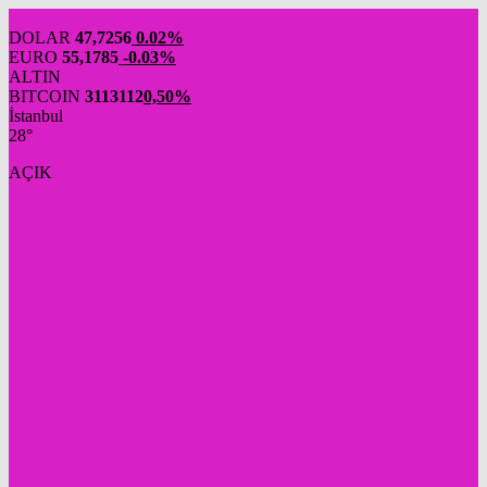
DOLAR
47,7256
0.02%
EURO
55,1785
-0.03%
ALTIN
BITCOIN
3113112
0,50%
İstanbul
28°
AÇIK