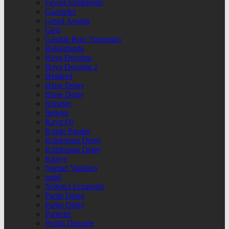
Favori İçeriklerim
Gazeteler
Genel Ayarlar
Giriş
Günlük Burç Yorumları
Hakkımızda
Hava Durumu
Hava Durumu 2
Header4
Hisse Detay
Hisse Detay
Hisseler
İletişim
Kayıt Ol
Kripto Paralar
Kriptopara Detay
Kriptopara Detay
Künye
Namaz Vakitleri
nnbil
Nöbetçi Eczaneler
Parite Detay
Parite Detay
Pariteler
Profili Düzenle