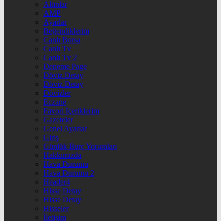
Altınlar
AMP
Ayarlar
Beğendiklerim
Canlı Borsa
Canlı Tv
Canlı Tv 2
Deneme Page
Döviz Detay
Döviz Detay
Dövizler
Eczane
Favori İçeriklerim
Gazeteler
Genel Ayarlar
Giriş
Günlük Burç Yorumları
Hakkımızda
Hava Durumu
Hava Durumu 2
Header4
Hisse Detay
Hisse Detay
Hisseler
İletişim