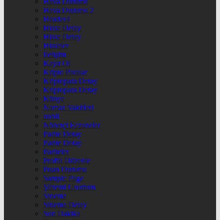
Hava Durumu
Hava Durumu 2
Header4
Hisse Detay
Hisse Detay
Hisseler
İletişim
Kayıt Ol
Kripto Paralar
Kriptopara Detay
Kriptopara Detay
Künye
Namaz Vakitleri
nnbil
Nöbetçi Eczaneler
Parite Detay
Parite Detay
Pariteler
Profili Düzenle
Puan Durumu
Sample Page
Şifremi Unuttum
Sinema
Sinema Detay
Son Dakika