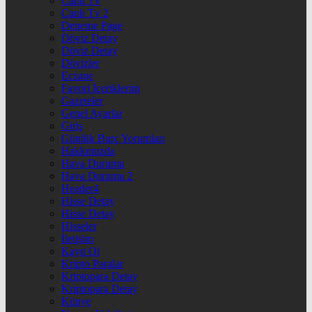
Canlı Tv
Canlı Tv 2
Deneme Page
Döviz Detay
Döviz Detay
Dövizler
Eczane
Favori İçeriklerim
Gazeteler
Genel Ayarlar
Giriş
Günlük Burç Yorumları
Hakkımızda
Hava Durumu
Hava Durumu 2
Header4
Hisse Detay
Hisse Detay
Hisseler
İletişim
Kayıt Ol
Kripto Paralar
Kriptopara Detay
Kriptopara Detay
Künye