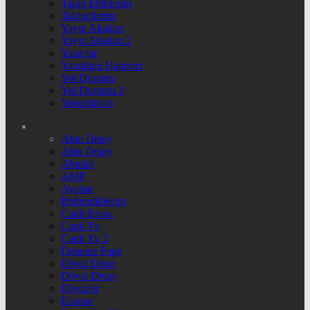
Takip Ettiklerim
Takipçilerim
Yayın Akışları
Yayın Akışları 2
Yazarlar
Yazdığım Haberler
Yol Durumu
Yol Durumu 2
Yorumlarım
Altın Detay
Altın Detay
Altınlar
AMP
Ayarlar
Beğendiklerim
Canlı Borsa
Canlı Tv
Canlı Tv 2
Deneme Page
Döviz Detay
Döviz Detay
Dövizler
Eczane