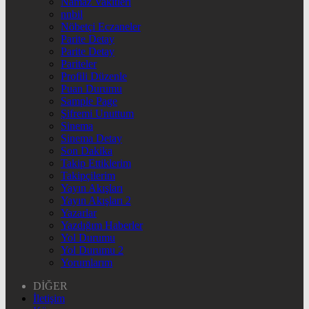
Namaz Vakitleri
nnbil
Nöbetçi Eczaneler
Parite Detay
Parite Detay
Pariteler
Profili Düzenle
Puan Durumu
Sample Page
Şifremi Unuttum
Sinema
Sinema Detay
Son Dakika
Takip Ettiklerim
Takipçilerim
Yayın Akışları
Yayın Akışları 2
Yazarlar
Yazdığım Haberler
Yol Durumu
Yol Durumu 2
Yorumlarım
DİĞER
İletişim