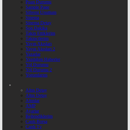
Puan Durumu
Sample Page
Şifremi Unuttum
Sinema
Sinema Detay
Son Dakika
Takip Ettiklerim
Takipçilerim
Yayın Akışları
Yayın Akışları 2
Yazarlar
Yazdığım Haberler
Yol Durumu
Yol Durumu 2
Yorumlarım
Altın Detay
Altın Detay
Altınlar
AMP
Ayarlar
Beğendiklerim
Canlı Borsa
Canlı Tv