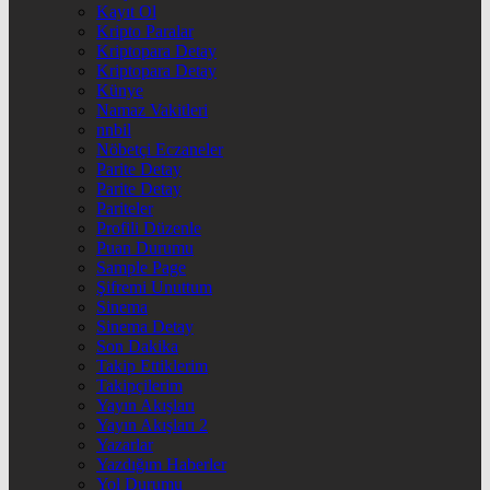
Kayıt Ol
Kripto Paralar
Kriptopara Detay
Kriptopara Detay
Künye
Namaz Vakitleri
nnbil
Nöbetçi Eczaneler
Parite Detay
Parite Detay
Pariteler
Profili Düzenle
Puan Durumu
Sample Page
Şifremi Unuttum
Sinema
Sinema Detay
Son Dakika
Takip Ettiklerim
Takipçilerim
Yayın Akışları
Yayın Akışları 2
Yazarlar
Yazdığım Haberler
Yol Durumu