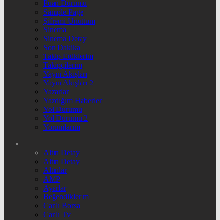
Puan Durumu
Sample Page
Şifremi Unuttum
Sinema
Sinema Detay
Son Dakika
Takip Ettiklerim
Takipçilerim
Yayın Akışları
Yayın Akışları 2
Yazarlar
Yazdığım Haberler
Yol Durumu
Yol Durumu 2
Yorumlarım
Altın Detay
Altın Detay
Altınlar
AMP
Ayarlar
Beğendiklerim
Canlı Borsa
Canlı Tv