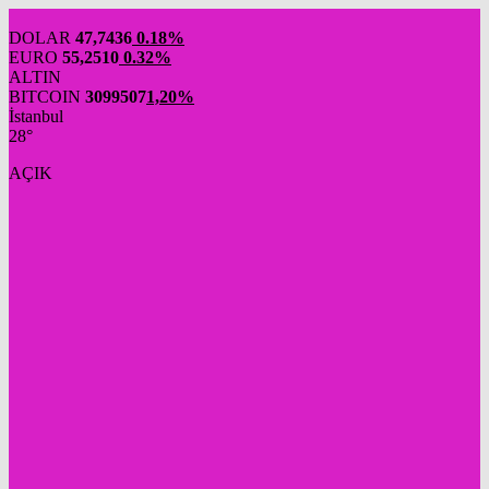
DOLAR
47,7436
0.18%
EURO
55,2510
0.32%
ALTIN
BITCOIN
3099507
1,20%
İstanbul
28°
AÇIK