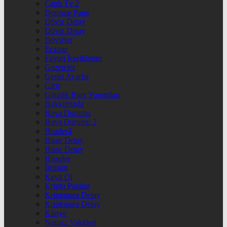
Canlı Tv 2
Deneme Page
Döviz Detay
Döviz Detay
Dövizler
Eczane
Favori İçeriklerim
Gazeteler
Genel Ayarlar
Giriş
Günlük Burç Yorumları
Hakkımızda
Hava Durumu
Hava Durumu 2
Header4
Hisse Detay
Hisse Detay
Hisseler
İletişim
Kayıt Ol
Kripto Paralar
Kriptopara Detay
Kriptopara Detay
Künye
Namaz Vakitleri