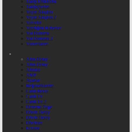
Takip Ettiklerim
Takipçilerim
Yayın Akışları
Yayın Akışları 2
Yazarlar
Yazdığım Haberler
Yol Durumu
Yol Durumu 2
Yorumlarım
Altın Detay
Altın Detay
Altınlar
AMP
Ayarlar
Beğendiklerim
Canlı Borsa
Canlı Tv
Canlı Tv 2
Deneme Page
Döviz Detay
Döviz Detay
Dövizler
Eczane