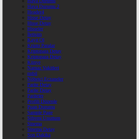
Hava Durumu
Hava Durumu 2
Header4
Hisse Detay
Hisse Detay
Hisseler
İletişim
Kayıt Ol
Kripto Paralar
Kriptopara Detay
Kriptopara Detay
Künye
Namaz Vakitleri
nnbil
Nöbetçi Eczaneler
Parite Detay
Parite Detay
Pariteler
Profili Düzenle
Puan Durumu
Sample Page
Şifremi Unuttum
Sinema
Sinema Detay
Son Dakika