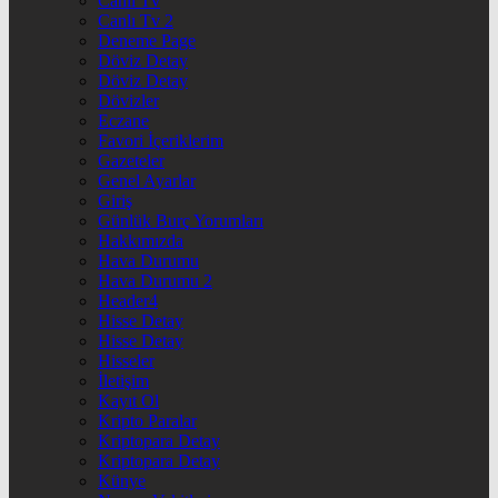
Canlı Tv
Canlı Tv 2
Deneme Page
Döviz Detay
Döviz Detay
Dövizler
Eczane
Favori İçeriklerim
Gazeteler
Genel Ayarlar
Giriş
Günlük Burç Yorumları
Hakkımızda
Hava Durumu
Hava Durumu 2
Header4
Hisse Detay
Hisse Detay
Hisseler
İletişim
Kayıt Ol
Kripto Paralar
Kriptopara Detay
Kriptopara Detay
Künye