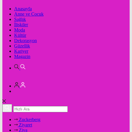
Anasayfa
Anne ve Çocuk
Sağlık
İlişkiler
Moda
Kültür
Dekorasyon
Güzellik
Kariyer
Magazin
Zuckerberg
Ziyaret
Ziya