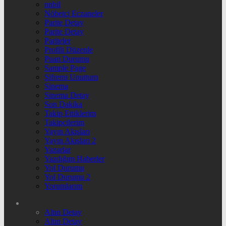
nnbil
Nöbetçi Eczaneler
Parite Detay
Parite Detay
Pariteler
Profili Düzenle
Puan Durumu
Sample Page
Şifremi Unuttum
Sinema
Sinema Detay
Son Dakika
Takip Ettiklerim
Takipçilerim
Yayın Akışları
Yayın Akışları 2
Yazarlar
Yazdığım Haberler
Yol Durumu
Yol Durumu 2
Yorumlarım
Altın Detay
Altın Detay