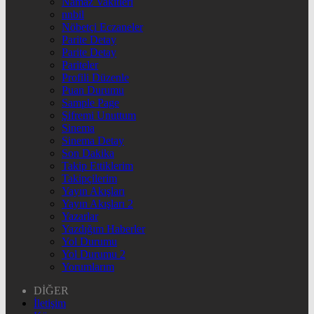
Namaz Vakitleri
nnbil
Nöbetçi Eczaneler
Parite Detay
Parite Detay
Pariteler
Profili Düzenle
Puan Durumu
Sample Page
Şifremi Unuttum
Sinema
Sinema Detay
Son Dakika
Takip Ettiklerim
Takipçilerim
Yayın Akışları
Yayın Akışları 2
Yazarlar
Yazdığım Haberler
Yol Durumu
Yol Durumu 2
Yorumlarım
DİĞER
İletişim