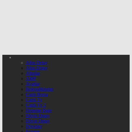
Altın Detay
Altın Detay
Altınlar
AMP
Ayarlar
Beğendiklerim
Canlı Borsa
Canlı Tv
Canlı Tv 2
Deneme Page
Döviz Detay
Döviz Detay
Dövizler
Eczane