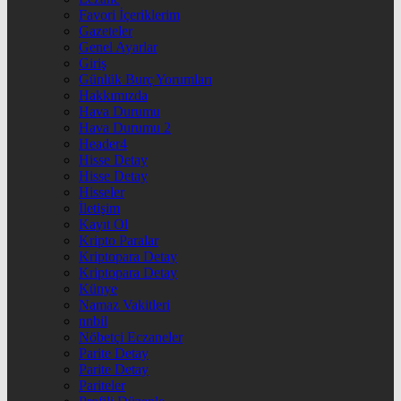
Favori İçeriklerim
Gazeteler
Genel Ayarlar
Giriş
Günlük Burç Yorumları
Hakkımızda
Hava Durumu
Hava Durumu 2
Header4
Hisse Detay
Hisse Detay
Hisseler
İletişim
Kayıt Ol
Kripto Paralar
Kriptopara Detay
Kriptopara Detay
Künye
Namaz Vakitleri
nnbil
Nöbetçi Eczaneler
Parite Detay
Parite Detay
Pariteler