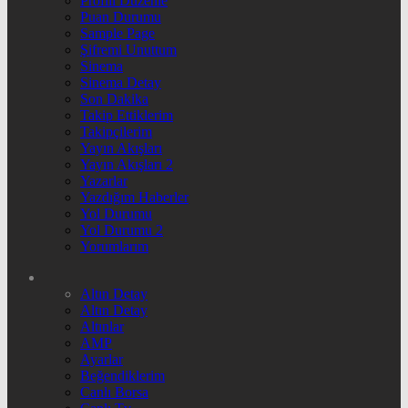
Profili Düzenle
Puan Durumu
Sample Page
Şifremi Unuttum
Sinema
Sinema Detay
Son Dakika
Takip Ettiklerim
Takipçilerim
Yayın Akışları
Yayın Akışları 2
Yazarlar
Yazdığım Haberler
Yol Durumu
Yol Durumu 2
Yorumlarım
Altın Detay
Altın Detay
Altınlar
AMP
Ayarlar
Beğendiklerim
Canlı Borsa