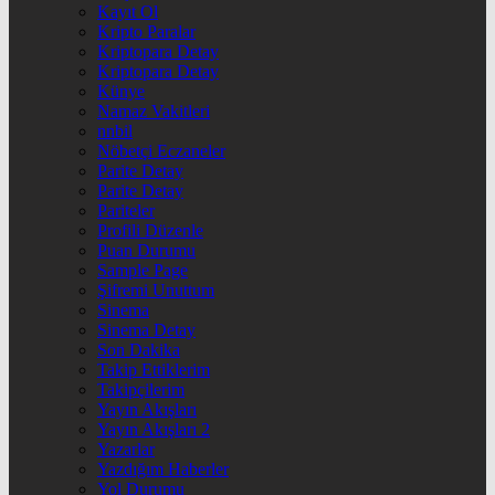
Kayıt Ol
Kripto Paralar
Kriptopara Detay
Kriptopara Detay
Künye
Namaz Vakitleri
nnbil
Nöbetçi Eczaneler
Parite Detay
Parite Detay
Pariteler
Profili Düzenle
Puan Durumu
Sample Page
Şifremi Unuttum
Sinema
Sinema Detay
Son Dakika
Takip Ettiklerim
Takipçilerim
Yayın Akışları
Yayın Akışları 2
Yazarlar
Yazdığım Haberler
Yol Durumu