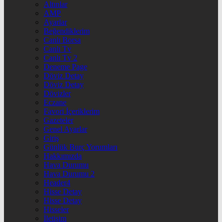
Altınlar
AMP
Ayarlar
Beğendiklerim
Canlı Borsa
Canlı Tv
Canlı Tv 2
Deneme Page
Döviz Detay
Döviz Detay
Dövizler
Eczane
Favori İçeriklerim
Gazeteler
Genel Ayarlar
Giriş
Günlük Burç Yorumları
Hakkımızda
Hava Durumu
Hava Durumu 2
Header4
Hisse Detay
Hisse Detay
Hisseler
İletişim