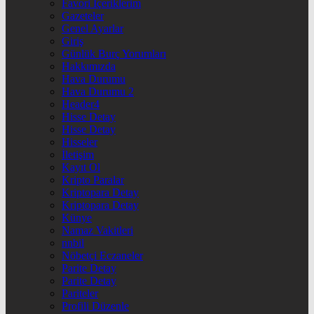
Favori İçeriklerim
Gazeteler
Genel Ayarlar
Giriş
Günlük Burç Yorumları
Hakkımızda
Hava Durumu
Hava Durumu 2
Header4
Hisse Detay
Hisse Detay
Hisseler
İletişim
Kayıt Ol
Kripto Paralar
Kriptopara Detay
Kriptopara Detay
Künye
Namaz Vakitleri
nnbil
Nöbetçi Eczaneler
Parite Detay
Parite Detay
Pariteler
Profili Düzenle