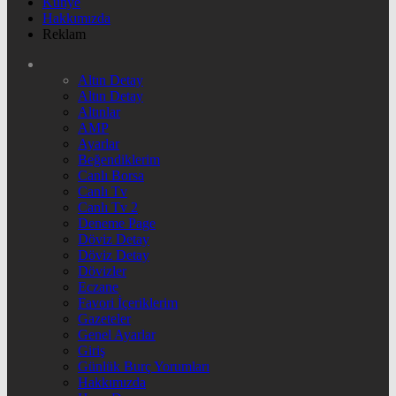
Künye
Hakkımızda
Reklam
Altın Detay
Altın Detay
Altınlar
AMP
Ayarlar
Beğendiklerim
Canlı Borsa
Canlı Tv
Canlı Tv 2
Deneme Page
Döviz Detay
Döviz Detay
Dövizler
Eczane
Favori İçeriklerim
Gazeteler
Genel Ayarlar
Giriş
Günlük Burç Yorumları
Hakkımızda