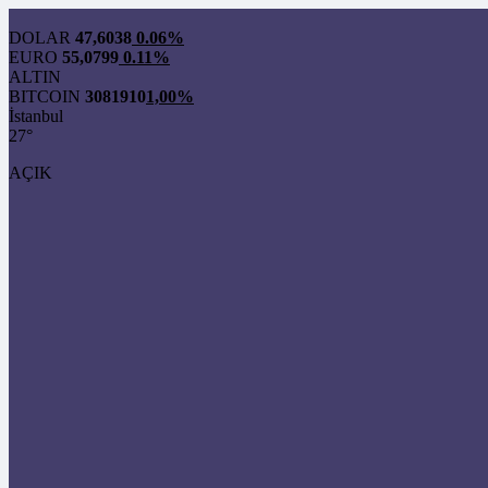
DOLAR
47,6038
0.06%
EURO
55,0799
0.11%
ALTIN
BITCOIN
3081910
1,00%
İstanbul
27°
AÇIK