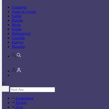
Anasayfa
Anne ve Çocuk
Sağlık
İlişkiler
Moda
Kültür
Dekorasyon
Güzellik
Kariyer
Magazin
Zuckerberg
Ziyaret
Ziya