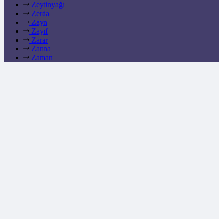
Zeytinyağı
Zerda
Zayn
Zayıf
Zarar
Zanna
Zaman