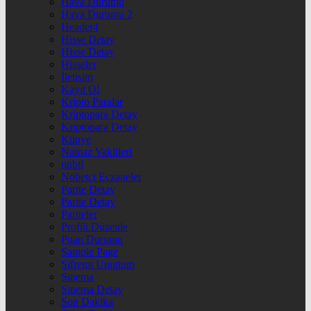
Hava Durumu
Hava Durumu 2
Header4
Hisse Detay
Hisse Detay
Hisseler
İletişim
Kayıt Ol
Kripto Paralar
Kriptopara Detay
Kriptopara Detay
Künye
Namaz Vakitleri
nnbil
Nöbetçi Eczaneler
Parite Detay
Parite Detay
Pariteler
Profili Düzenle
Puan Durumu
Sample Page
Şifremi Unuttum
Sinema
Sinema Detay
Son Dakika