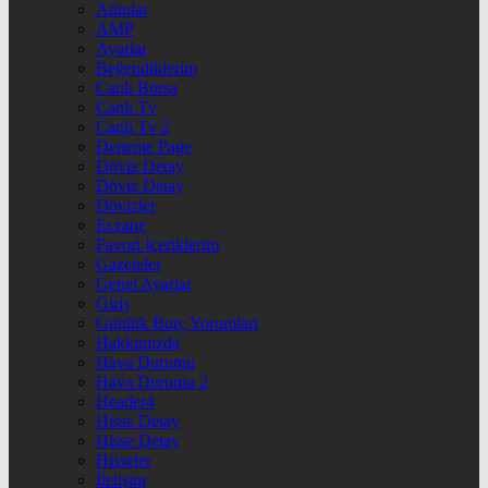
Altınlar
AMP
Ayarlar
Beğendiklerim
Canlı Borsa
Canlı Tv
Canlı Tv 2
Deneme Page
Döviz Detay
Döviz Detay
Dövizler
Eczane
Favori İçeriklerim
Gazeteler
Genel Ayarlar
Giriş
Günlük Burç Yorumları
Hakkımızda
Hava Durumu
Hava Durumu 2
Header4
Hisse Detay
Hisse Detay
Hisseler
İletişim