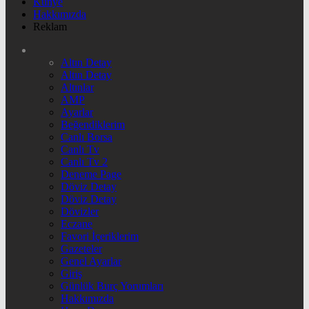
Künye
Hakkımızda
Reklam
Altın Detay
Altın Detay
Altınlar
AMP
Ayarlar
Beğendiklerim
Canlı Borsa
Canlı Tv
Canlı Tv 2
Deneme Page
Döviz Detay
Döviz Detay
Dövizler
Eczane
Favori İçeriklerim
Gazeteler
Genel Ayarlar
Giriş
Günlük Burç Yorumları
Hakkımızda