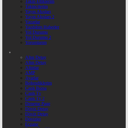
Takip Ettiklerim
Takipçilerim
Yayın Akışları
Yayın Akışları 2
Yazarlar
Yazdığım Haberler
Yol Durumu
Yol Durumu 2
Yorumlarım
Altın Detay
Altın Detay
Altınlar
AMP
Ayarlar
Beğendiklerim
Canlı Borsa
Canlı Tv
Canlı Tv 2
Deneme Page
Döviz Detay
Döviz Detay
Dövizler
Eczane