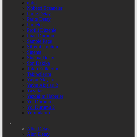
nnbil
Nöbetçi Eczaneler
Parite Detay
Parite Detay
Pariteler
Profili Düzenle
Puan Durumu
Sample Page
Şifremi Unuttum
Sinema
Sinema Detay
Son Dakika
Takip Ettiklerim
Takipçilerim
Yayın Akışları
Yayın Akışları 2
Yazarlar
Yazdığım Haberler
Yol Durumu
Yol Durumu 2
Yorumlarım
Altın Detay
Altın Detay