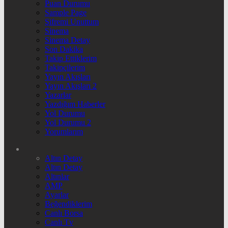
Puan Durumu
Sample Page
Şifremi Unuttum
Sinema
Sinema Detay
Son Dakika
Takip Ettiklerim
Takipçilerim
Yayın Akışları
Yayın Akışları 2
Yazarlar
Yazdığım Haberler
Yol Durumu
Yol Durumu 2
Yorumlarım
Altın Detay
Altın Detay
Altınlar
AMP
Ayarlar
Beğendiklerim
Canlı Borsa
Canlı Tv