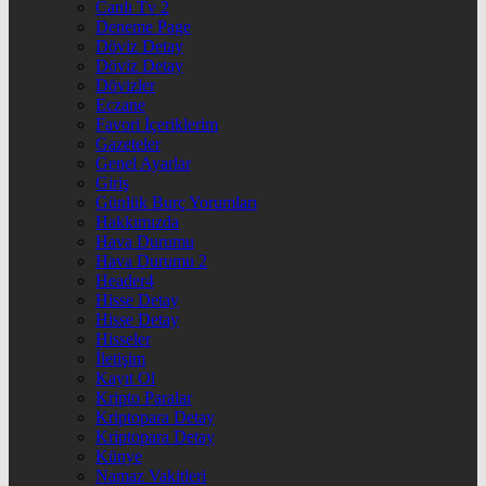
Canlı Tv 2
Deneme Page
Döviz Detay
Döviz Detay
Dövizler
Eczane
Favori İçeriklerim
Gazeteler
Genel Ayarlar
Giriş
Günlük Burç Yorumları
Hakkımızda
Hava Durumu
Hava Durumu 2
Header4
Hisse Detay
Hisse Detay
Hisseler
İletişim
Kayıt Ol
Kripto Paralar
Kriptopara Detay
Kriptopara Detay
Künye
Namaz Vakitleri