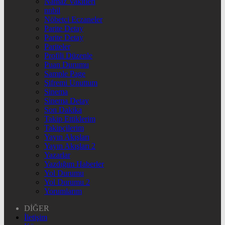
Namaz Vakitleri
nnbil
Nöbetçi Eczaneler
Parite Detay
Parite Detay
Pariteler
Profili Düzenle
Puan Durumu
Sample Page
Şifremi Unuttum
Sinema
Sinema Detay
Son Dakika
Takip Ettiklerim
Takipçilerim
Yayın Akışları
Yayın Akışları 2
Yazarlar
Yazdığım Haberler
Yol Durumu
Yol Durumu 2
Yorumlarım
DİĞER
İletişim