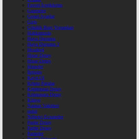
Favori İçeriklerim
Gazeteler
Genel Ayarlar
Giriş
Günlük Burç Yorumları
Hakkımızda
Hava Durumu
Hava Durumu 2
Header4
Hisse Detay
Hisse Detay
Hisseler
İletişim
Kayıt Ol
Kripto Paralar
Kriptopara Detay
Kriptopara Detay
Künye
Namaz Vakitleri
nnbil
Nöbetçi Eczaneler
Parite Detay
Parite Detay
Pariteler