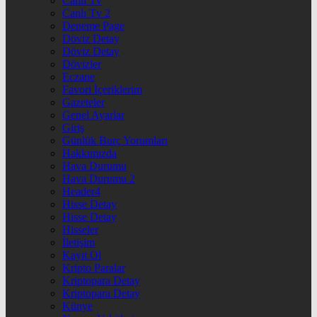
Canlı Tv
Canlı Tv 2
Deneme Page
Döviz Detay
Döviz Detay
Dövizler
Eczane
Favori İçeriklerim
Gazeteler
Genel Ayarlar
Giriş
Günlük Burç Yorumları
Hakkımızda
Hava Durumu
Hava Durumu 2
Header4
Hisse Detay
Hisse Detay
Hisseler
İletişim
Kayıt Ol
Kripto Paralar
Kriptopara Detay
Kriptopara Detay
Künye