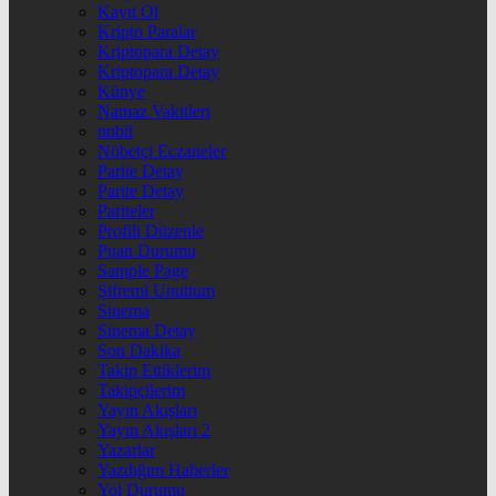
Kayıt Ol
Kripto Paralar
Kriptopara Detay
Kriptopara Detay
Künye
Namaz Vakitleri
nnbil
Nöbetçi Eczaneler
Parite Detay
Parite Detay
Pariteler
Profili Düzenle
Puan Durumu
Sample Page
Şifremi Unuttum
Sinema
Sinema Detay
Son Dakika
Takip Ettiklerim
Takipçilerim
Yayın Akışları
Yayın Akışları 2
Yazarlar
Yazdığım Haberler
Yol Durumu