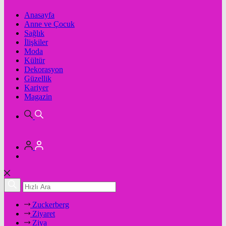
Anasayfa
Anne ve Çocuk
Sağlık
İlişkiler
Moda
Kültür
Dekorasyon
Güzellik
Kariyer
Magazin
Zuckerberg
Ziyaret
Ziya