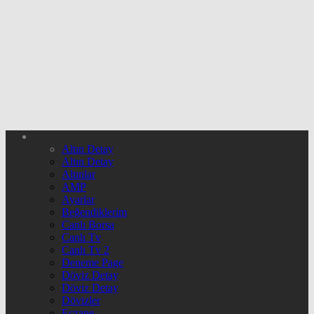
Altın Detay
Altın Detay
Altınlar
AMP
Ayarlar
Beğendiklerim
Canlı Borsa
Canlı Tv
Canlı Tv 2
Deneme Page
Döviz Detay
Döviz Detay
Dövizler
Eczane