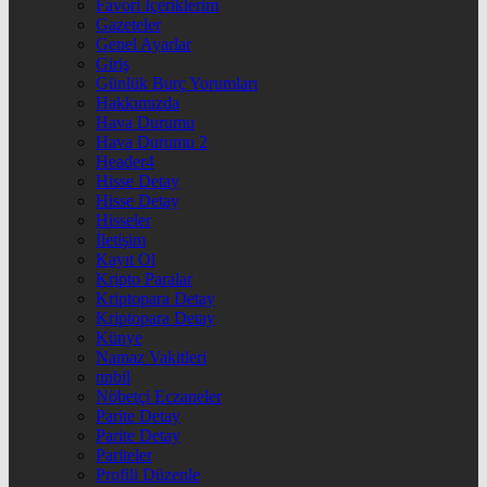
Favori İçeriklerim
Gazeteler
Genel Ayarlar
Giriş
Günlük Burç Yorumları
Hakkımızda
Hava Durumu
Hava Durumu 2
Header4
Hisse Detay
Hisse Detay
Hisseler
İletişim
Kayıt Ol
Kripto Paralar
Kriptopara Detay
Kriptopara Detay
Künye
Namaz Vakitleri
nnbil
Nöbetçi Eczaneler
Parite Detay
Parite Detay
Pariteler
Profili Düzenle