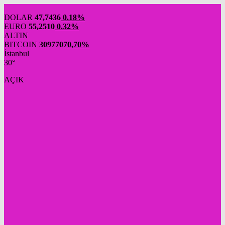
DOLAR
47,7436
0.18%
EURO
55,2510
0.32%
ALTIN
BITCOIN
3097707
0,70%
İstanbul
30°
AÇIK