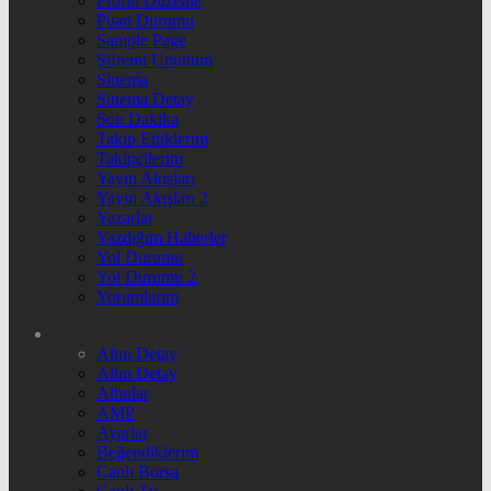
Profili Düzenle
Puan Durumu
Sample Page
Şifremi Unuttum
Sinema
Sinema Detay
Son Dakika
Takip Ettiklerim
Takipçilerim
Yayın Akışları
Yayın Akışları 2
Yazarlar
Yazdığım Haberler
Yol Durumu
Yol Durumu 2
Yorumlarım
Altın Detay
Altın Detay
Altınlar
AMP
Ayarlar
Beğendiklerim
Canlı Borsa