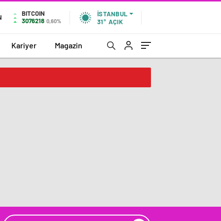
BITCOIN
İSTANBUL
N
3076218
0,60%
31°
AÇIK
Kariyer
Magazin