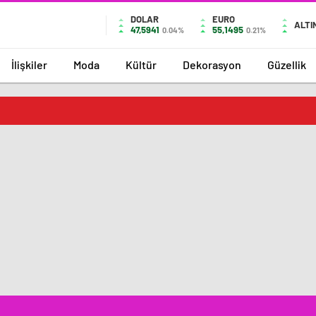
DOLAR
EURO
ALTI
47,5941
55,1495
0.04%
0.21%
İlişkiler
Moda
Kültür
Dekorasyon
Güzellik