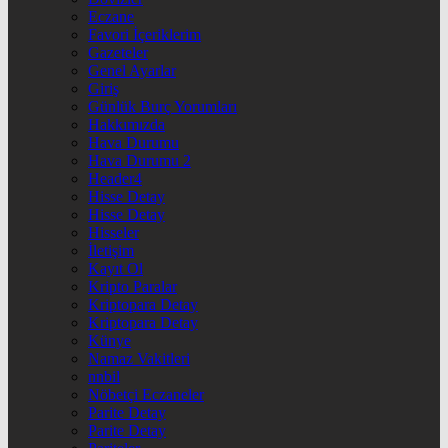
Eczane
Favori İçeriklerim
Gazeteler
Genel Ayarlar
Giriş
Günlük Burç Yorumları
Hakkımızda
Hava Durumu
Hava Durumu 2
Header4
Hisse Detay
Hisse Detay
Hisseler
İletişim
Kayıt Ol
Kripto Paralar
Kriptopara Detay
Kriptopara Detay
Künye
Namaz Vakitleri
nnbil
Nöbetçi Eczaneler
Parite Detay
Parite Detay