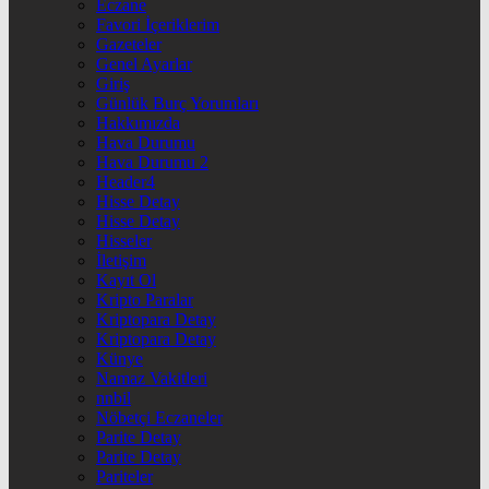
Eczane
Favori İçeriklerim
Gazeteler
Genel Ayarlar
Giriş
Günlük Burç Yorumları
Hakkımızda
Hava Durumu
Hava Durumu 2
Header4
Hisse Detay
Hisse Detay
Hisseler
İletişim
Kayıt Ol
Kripto Paralar
Kriptopara Detay
Kriptopara Detay
Künye
Namaz Vakitleri
nnbil
Nöbetçi Eczaneler
Parite Detay
Parite Detay
Pariteler