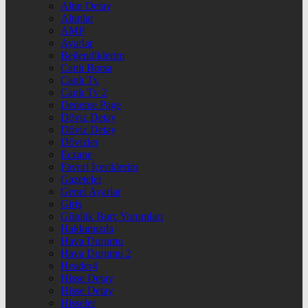
Altın Detay
Altınlar
AMP
Ayarlar
Beğendiklerim
Canlı Borsa
Canlı Tv
Canlı Tv 2
Deneme Page
Döviz Detay
Döviz Detay
Dövizler
Eczane
Favori İçeriklerim
Gazeteler
Genel Ayarlar
Giriş
Günlük Burç Yorumları
Hakkımızda
Hava Durumu
Hava Durumu 2
Header4
Hisse Detay
Hisse Detay
Hisseler