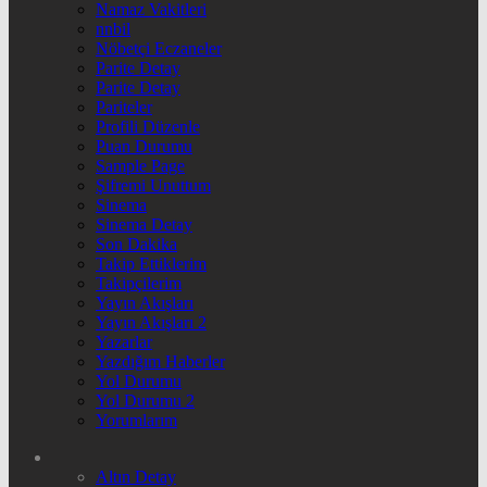
Namaz Vakitleri
nnbil
Nöbetçi Eczaneler
Parite Detay
Parite Detay
Pariteler
Profili Düzenle
Puan Durumu
Sample Page
Şifremi Unuttum
Sinema
Sinema Detay
Son Dakika
Takip Ettiklerim
Takipçilerim
Yayın Akışları
Yayın Akışları 2
Yazarlar
Yazdığım Haberler
Yol Durumu
Yol Durumu 2
Yorumlarım
Altın Detay