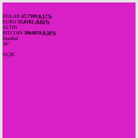
DOLAR
47,7109
0.17%
EURO
55,0182
-0.02%
ALTIN
BITCOIN
3064859
-0,50%
İstanbul
30°
AÇIK