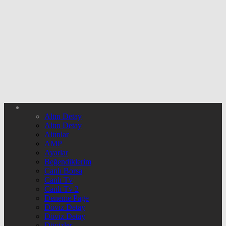
Altın Detay
Altın Detay
Altınlar
AMP
Ayarlar
Beğendiklerim
Canlı Borsa
Canlı Tv
Canlı Tv 2
Deneme Page
Döviz Detay
Döviz Detay
Dövizler