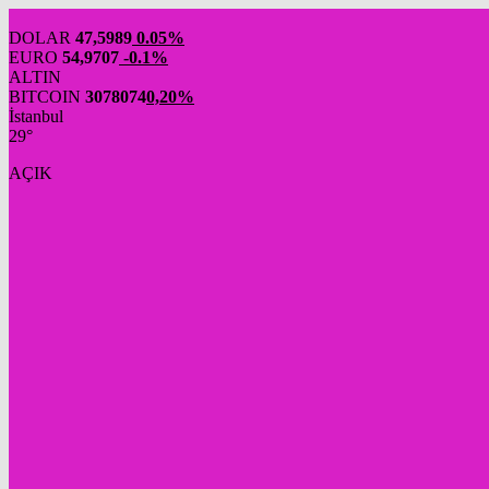
DOLAR
47,5989
0.05%
EURO
54,9707
-0.1%
ALTIN
BITCOIN
3078074
0,20%
İstanbul
29°
AÇIK