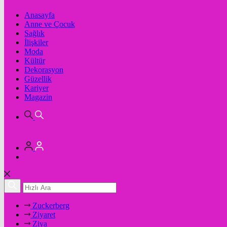
Anasayfa
Anne ve Çocuk
Sağlık
İlişkiler
Moda
Kültür
Dekorasyon
Güzellik
Kariyer
Magazin
Zuckerberg
Ziyaret
Ziya