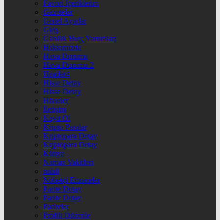
Favori İçeriklerim
Gazeteler
Genel Ayarlar
Giriş
Günlük Burç Yorumları
Hakkımızda
Hava Durumu
Hava Durumu 2
Header4
Hisse Detay
Hisse Detay
Hisseler
İletişim
Kayıt Ol
Kripto Paralar
Kriptopara Detay
Kriptopara Detay
Künye
Namaz Vakitleri
nnbil
Nöbetçi Eczaneler
Parite Detay
Parite Detay
Pariteler
Profili Düzenle