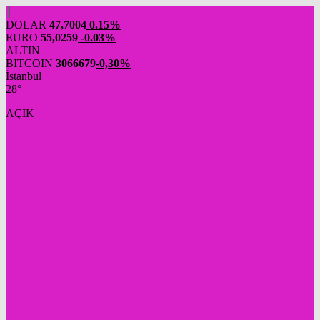
DOLAR
47,7004
0.15%
EURO
55,0259
-0.03%
ALTIN
BITCOIN
3066679
-0,30%
İstanbul
28°
AÇIK