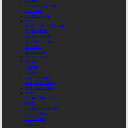
Eczane
Favori İçeriklerim
Gazeteler
Genel Ayarlar
Giriş
Günlük Burç Yorumları
Hakkımızda
Hava Durumu
Hava Durumu 2
Header4
Hisse Detay
Hisse Detay
Hisseler
İletişim
Kayıt Ol
Kripto Paralar
Kriptopara Detay
Kriptopara Detay
Künye
Namaz Vakitleri
nnbil
Nöbetçi Eczaneler
Parite Detay
Parite Detay
Pariteler