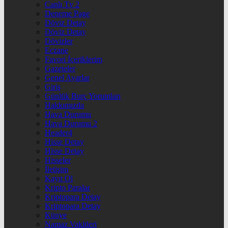
Canlı Tv 2
Deneme Page
Döviz Detay
Döviz Detay
Dövizler
Eczane
Favori İçeriklerim
Gazeteler
Genel Ayarlar
Giriş
Günlük Burç Yorumları
Hakkımızda
Hava Durumu
Hava Durumu 2
Header4
Hisse Detay
Hisse Detay
Hisseler
İletişim
Kayıt Ol
Kripto Paralar
Kriptopara Detay
Kriptopara Detay
Künye
Namaz Vakitleri