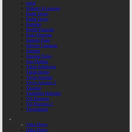
nnbil
Nöbetçi Eczaneler
Parite Detay
Parite Detay
Pariteler
Profili Düzenle
Puan Durumu
Sample Page
Şifremi Unuttum
Sinema
Sinema Detay
Son Dakika
Takip Ettiklerim
Takipçilerim
Yayın Akışları
Yayın Akışları 2
Yazarlar
Yazdığım Haberler
Yol Durumu
Yol Durumu 2
Yorumlarım
Altın Detay
Altın Detay