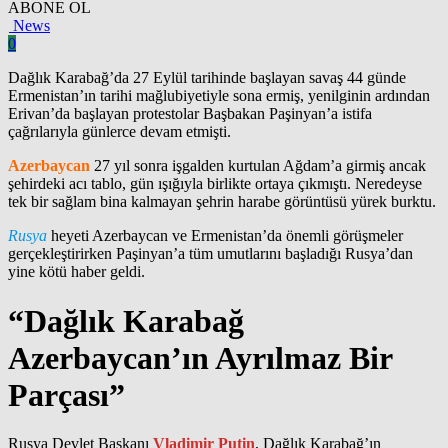
ABONE OL
News
0
Dağlık Karabağ’da 27 Eylül tarihinde başlayan savaş 44 günde
Ermenistan’ın tarihi mağlubiyetiyle sona ermiş, yenilginin ardından
Erivan’da başlayan protestolar Başbakan Paşinyan’a istifa
çağrılarıyla günlerce devam etmişti.
Azerbaycan
27 yıl sonra işgalden kurtulan Ağdam’a girmiş ancak
şehirdeki acı tablo, gün ışığıyla birlikte ortaya çıkmıştı. Neredeyse
tek bir sağlam bina kalmayan şehrin harabe görüntüsü yürek burktu.
Rusya
heyeti Azerbaycan ve Ermenistan’da önemli görüşmeler
gerçekleştirirken Paşinyan’a tüm umutlarını başladığı Rusya’dan
yine kötü haber geldi.
“Dağlık Karabağ
Azerbaycan’ın Ayrılmaz Bir
Parçası”
Rusya Devlet Başkanı
Vladimir Putin
, Dağlık Karabağ’ın