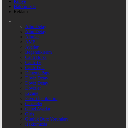
Künye
Hakkımızda
Reklam
Altın Detay
Altın Detay
Altınlar
AMP
Ayarlar
Beğendiklerim
Canlı Borsa
Canlı Tv
Canlı Tv 2
Deneme Page
Döviz Detay
Döviz Detay
Dövizler
Eczane
Favori İçeriklerim
Gazeteler
Genel Ayarlar
Giriş
Günlük Burç Yorumları
Hakkımızda