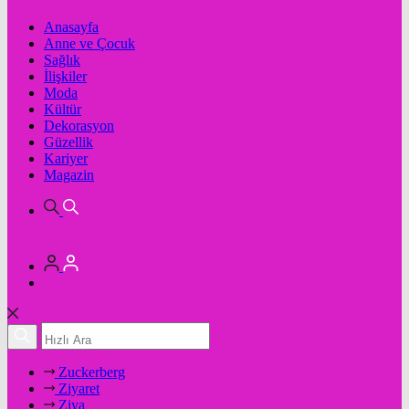
Anasayfa
Anne ve Çocuk
Sağlık
İlişkiler
Moda
Kültür
Dekorasyon
Güzellik
Kariyer
Magazin
Zuckerberg
Ziyaret
Ziya