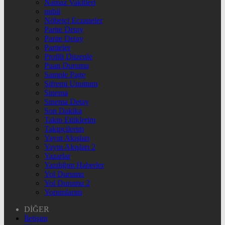
Namaz Vakitleri
nnbil
Nöbetçi Eczaneler
Parite Detay
Parite Detay
Pariteler
Profili Düzenle
Puan Durumu
Sample Page
Şifremi Unuttum
Sinema
Sinema Detay
Son Dakika
Takip Ettiklerim
Takipçilerim
Yayın Akışları
Yayın Akışları 2
Yazarlar
Yazdığım Haberler
Yol Durumu
Yol Durumu 2
Yorumlarım
DİĞER
İletişim