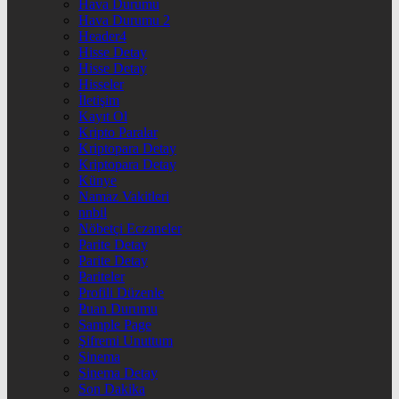
Hava Durumu
Hava Durumu 2
Header4
Hisse Detay
Hisse Detay
Hisseler
İletişim
Kayıt Ol
Kripto Paralar
Kriptopara Detay
Kriptopara Detay
Künye
Namaz Vakitleri
nnbil
Nöbetçi Eczaneler
Parite Detay
Parite Detay
Pariteler
Profili Düzenle
Puan Durumu
Sample Page
Şifremi Unuttum
Sinema
Sinema Detay
Son Dakika