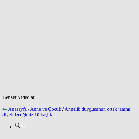
Benzer Videolar
Anasayfa
/
Anne ve Çocuk
/
Annelik duygusunun ortak tanımı
diyebileceğimiz 10 başlık.