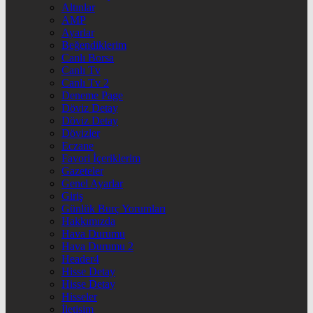
Altınlar
AMP
Ayarlar
Beğendiklerim
Canlı Borsa
Canlı Tv
Canlı Tv 2
Deneme Page
Döviz Detay
Döviz Detay
Dövizler
Eczane
Favori İçeriklerim
Gazeteler
Genel Ayarlar
Giriş
Günlük Burç Yorumları
Hakkımızda
Hava Durumu
Hava Durumu 2
Header4
Hisse Detay
Hisse Detay
Hisseler
İletişim