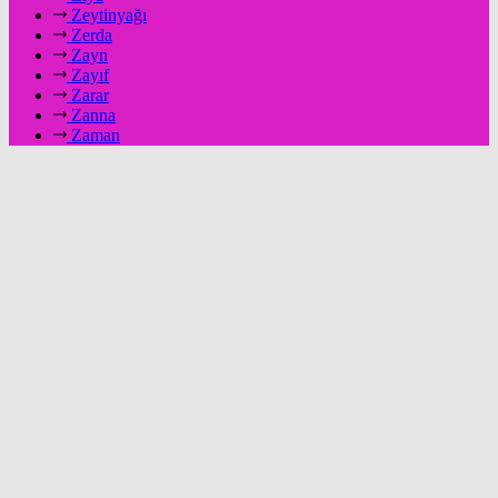
Zeytinyağı
Zerda
Zayn
Zayıf
Zarar
Zanna
Zaman