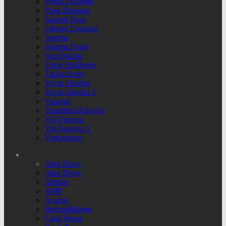
Profili Düzenle
Puan Durumu
Sample Page
Şifremi Unuttum
Sinema
Sinema Detay
Son Dakika
Takip Ettiklerim
Takipçilerim
Yayın Akışları
Yayın Akışları 2
Yazarlar
Yazdığım Haberler
Yol Durumu
Yol Durumu 2
Yorumlarım
Altın Detay
Altın Detay
Altınlar
AMP
Ayarlar
Beğendiklerim
Canlı Borsa