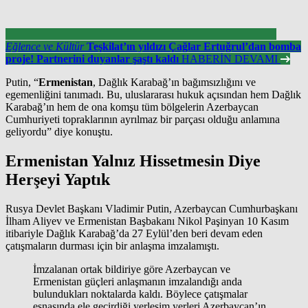
Eğlence ve Kültür
Teşkilat’ın yıldızı Çağlar Ertuğrul’dan bomba
proje! Partnerini duyanlar şaştı kaldı
HABERİN DEVAMI
Putin, “
Ermenistan
, Dağlık Karabağ’ın bağımsızlığını ve
egemenliğini tanımadı. Bu, uluslararası hukuk açısından hem Dağlık
Karabağ’ın hem de ona komşu tüm bölgelerin Azerbaycan
Cumhuriyeti topraklarının ayrılmaz bir parçası olduğu anlamına
geliyordu” diye konuştu.
Ermenistan Yalnız Hissetmesin Diye
Herşeyi Yaptık
Rusya Devlet Başkanı Vladimir Putin, Azerbaycan Cumhurbaşkanı
İlham Aliyev ve Ermenistan Başbakanı Nikol Paşinyan 10 Kasım
itibariyle Dağlık Karabağ’da 27 Eylül’den beri devam eden
çatışmaların durması için bir anlaşma imzalamıştı.
İmzalanan ortak bildiriye göre Azerbaycan ve
Ermenistan güçleri anlaşmanın imzalandığı anda
bulundukları noktalarda kaldı. Böylece çatışmalar
esnasında ele geçirdiği yerleşim yerleri Azerbaycan’ın