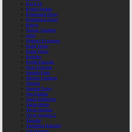
Kayıt Ol
Kripto Paralar
Kriptopara Detay
Kriptopara Detay
Künye
Namaz Vakitleri
nnbil
Nöbetçi Eczaneler
Parite Detay
Parite Detay
Pariteler
Profili Düzenle
Puan Durumu
Sample Page
Şifremi Unuttum
Sinema
Sinema Detay
Son Dakika
Takip Ettiklerim
Takipçilerim
Yayın Akışları
Yayın Akışları 2
Yazarlar
Yazdığım Haberler
Yol Durumu