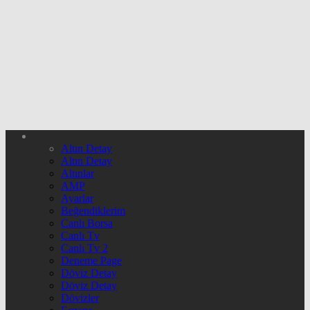
Altın Detay
Altın Detay
Altınlar
AMP
Ayarlar
Beğendiklerim
Canlı Borsa
Canlı Tv
Canlı Tv 2
Deneme Page
Döviz Detay
Döviz Detay
Dövizler