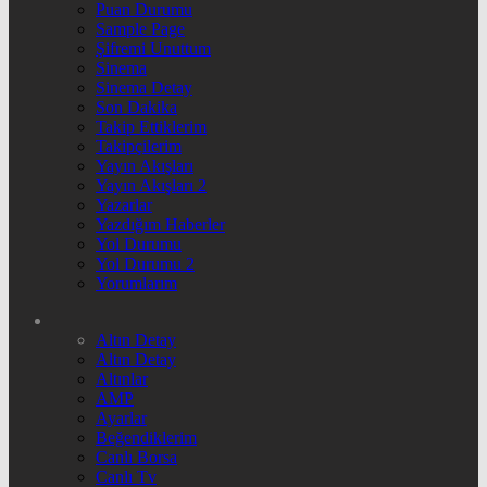
Puan Durumu
Sample Page
Şifremi Unuttum
Sinema
Sinema Detay
Son Dakika
Takip Ettiklerim
Takipçilerim
Yayın Akışları
Yayın Akışları 2
Yazarlar
Yazdığım Haberler
Yol Durumu
Yol Durumu 2
Yorumlarım
Altın Detay
Altın Detay
Altınlar
AMP
Ayarlar
Beğendiklerim
Canlı Borsa
Canlı Tv