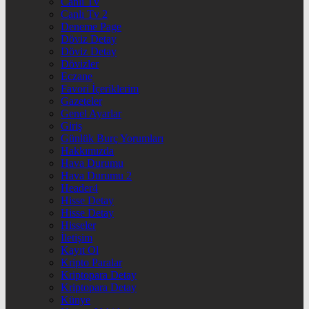
Canlı Tv
Canlı Tv 2
Deneme Page
Döviz Detay
Döviz Detay
Dövizler
Eczane
Favori İçeriklerim
Gazeteler
Genel Ayarlar
Giriş
Günlük Burç Yorumları
Hakkımızda
Hava Durumu
Hava Durumu 2
Header4
Hisse Detay
Hisse Detay
Hisseler
İletişim
Kayıt Ol
Kripto Paralar
Kriptopara Detay
Kriptopara Detay
Künye