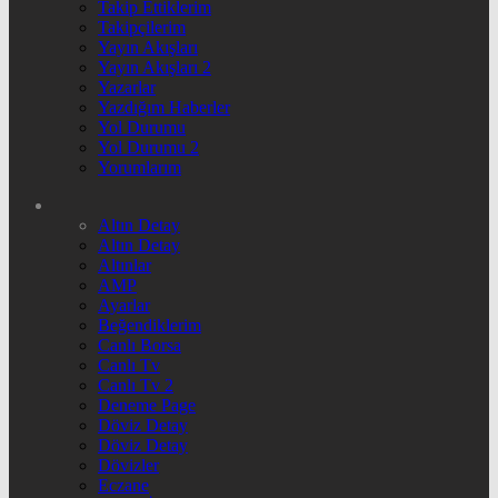
Takip Ettiklerim
Takipçilerim
Yayın Akışları
Yayın Akışları 2
Yazarlar
Yazdığım Haberler
Yol Durumu
Yol Durumu 2
Yorumlarım
Altın Detay
Altın Detay
Altınlar
AMP
Ayarlar
Beğendiklerim
Canlı Borsa
Canlı Tv
Canlı Tv 2
Deneme Page
Döviz Detay
Döviz Detay
Dövizler
Eczane