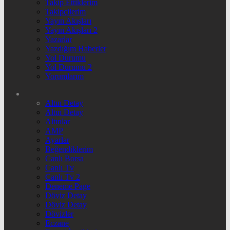
Takip Ettiklerim
Takipçilerim
Yayın Akışları
Yayın Akışları 2
Yazarlar
Yazdığım Haberler
Yol Durumu
Yol Durumu 2
Yorumlarım
Altın Detay
Altın Detay
Altınlar
AMP
Ayarlar
Beğendiklerim
Canlı Borsa
Canlı Tv
Canlı Tv 2
Deneme Page
Döviz Detay
Döviz Detay
Dövizler
Eczane