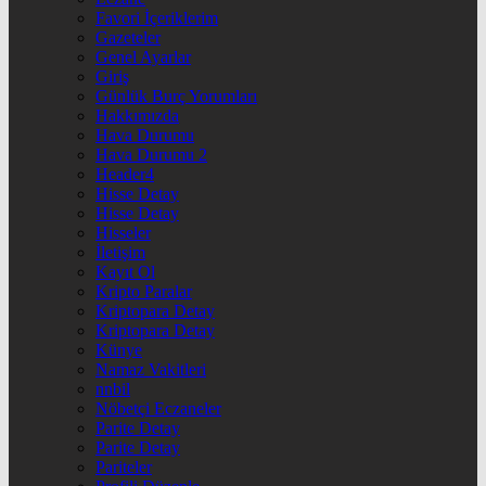
Favori İçeriklerim
Gazeteler
Genel Ayarlar
Giriş
Günlük Burç Yorumları
Hakkımızda
Hava Durumu
Hava Durumu 2
Header4
Hisse Detay
Hisse Detay
Hisseler
İletişim
Kayıt Ol
Kripto Paralar
Kriptopara Detay
Kriptopara Detay
Künye
Namaz Vakitleri
nnbil
Nöbetçi Eczaneler
Parite Detay
Parite Detay
Pariteler