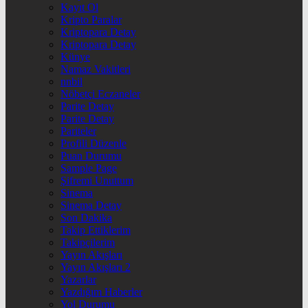
Kayıt Ol
Kripto Paralar
Kriptopara Detay
Kriptopara Detay
Künye
Namaz Vakitleri
nnbil
Nöbetçi Eczaneler
Parite Detay
Parite Detay
Pariteler
Profili Düzenle
Puan Durumu
Sample Page
Şifremi Unuttum
Sinema
Sinema Detay
Son Dakika
Takip Ettiklerim
Takipçilerim
Yayın Akışları
Yayın Akışları 2
Yazarlar
Yazdığım Haberler
Yol Durumu