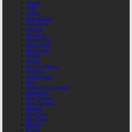
Altınlar
AMP
Ayarlar
Beğendiklerim
Canlı Borsa
Canlı Tv
Canlı Tv 2
Deneme Page
Döviz Detay
Döviz Detay
Dövizler
Eczane
Favori İçeriklerim
Gazeteler
Genel Ayarlar
Giriş
Günlük Burç Yorumları
Hakkımızda
Hava Durumu
Hava Durumu 2
Header4
Hisse Detay
Hisse Detay
Hisseler
İletişim