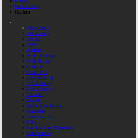
Künye
Hakkımızda
Reklam
Altın Detay
Altın Detay
Altınlar
AMP
Ayarlar
Beğendiklerim
Canlı Borsa
Canlı Tv
Canlı Tv 2
Deneme Page
Döviz Detay
Döviz Detay
Dövizler
Eczane
Favori İçeriklerim
Gazeteler
Genel Ayarlar
Giriş
Günlük Burç Yorumları
Hakkımızda