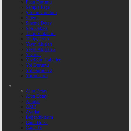
Puan Durumu
Sample Page
Şifremi Unuttum
Sinema
Sinema Detay
Son Dakika
Takip Ettiklerim
Takipçilerim
Yayın Akışları
Yayın Akışları 2
Yazarlar
Yazdığım Haberler
Yol Durumu
Yol Durumu 2
Yorumlarım
Altın Detay
Altın Detay
Altınlar
AMP
Ayarlar
Beğendiklerim
Canlı Borsa
Canlı Tv