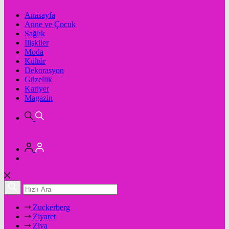
Anasayfa
Anne ve Çocuk
Sağlık
İlişkiler
Moda
Kültür
Dekorasyon
Güzellik
Kariyer
Magazin
Zuckerberg
Ziyaret
Ziya