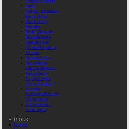
Namaz Vakitleri
nnbil
Nöbetçi Eczaneler
Parite Detay
Parite Detay
Pariteler
Profili Düzenle
Puan Durumu
Sample Page
Şifremi Unuttum
Sinema
Sinema Detay
Son Dakika
Takip Ettiklerim
Takipçilerim
Yayın Akışları
Yayın Akışları 2
Yazarlar
Yazdığım Haberler
Yol Durumu
Yol Durumu 2
Yorumlarım
DİĞER
İletişim