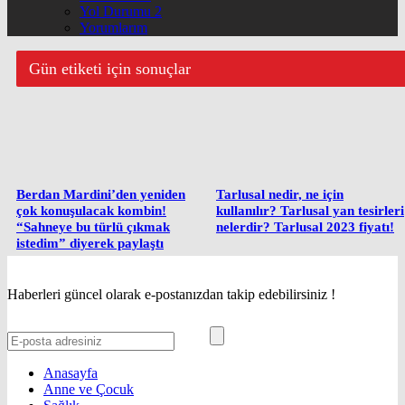
Yol Durumu 2
Yorumlarım
Gün etiketi için sonuçlar
Berdan Mardini’den yeniden
Tarlusal nedir, ne için
çok konuşulacak kombin!
kullanılır? Tarlusal yan tesirleri
“Sahneye bu türlü çıkmak
nelerdir? Tarlusal 2023 fiyatı!
istedim” diyerek paylaştı
Haberleri güncel olarak e-postanızdan takip edebilirsiniz !
Anasayfa
Anne ve Çocuk