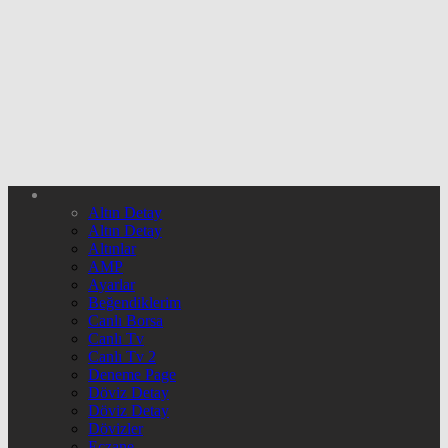
Altın Detay
Altın Detay
Altınlar
AMP
Ayarlar
Beğendiklerim
Canlı Borsa
Canlı Tv
Canlı Tv 2
Deneme Page
Döviz Detay
Döviz Detay
Dövizler
Eczane