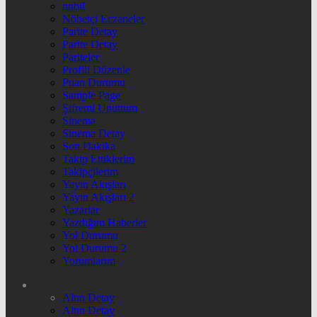
nnbil
Nöbetçi Eczaneler
Parite Detay
Parite Detay
Pariteler
Profili Düzenle
Puan Durumu
Sample Page
Şifremi Unuttum
Sinema
Sinema Detay
Son Dakika
Takip Ettiklerim
Takipçilerim
Yayın Akışları
Yayın Akışları 2
Yazarlar
Yazdığım Haberler
Yol Durumu
Yol Durumu 2
Yorumlarım
Altın Detay
Altın Detay