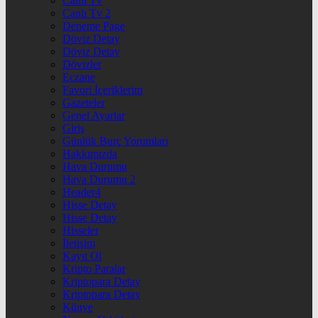
Canlı Tv
Canlı Tv 2
Deneme Page
Döviz Detay
Döviz Detay
Dövizler
Eczane
Favori İçeriklerim
Gazeteler
Genel Ayarlar
Giriş
Günlük Burç Yorumları
Hakkımızda
Hava Durumu
Hava Durumu 2
Header4
Hisse Detay
Hisse Detay
Hisseler
İletişim
Kayıt Ol
Kripto Paralar
Kriptopara Detay
Kriptopara Detay
Künye