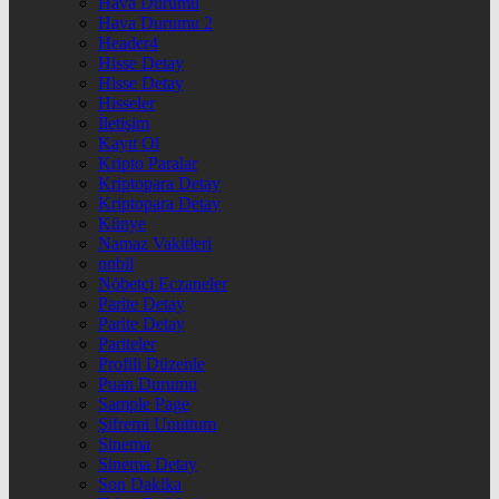
Hava Durumu
Hava Durumu 2
Header4
Hisse Detay
Hisse Detay
Hisseler
İletişim
Kayıt Ol
Kripto Paralar
Kriptopara Detay
Kriptopara Detay
Künye
Namaz Vakitleri
nnbil
Nöbetçi Eczaneler
Parite Detay
Parite Detay
Pariteler
Profili Düzenle
Puan Durumu
Sample Page
Şifremi Unuttum
Sinema
Sinema Detay
Son Dakika