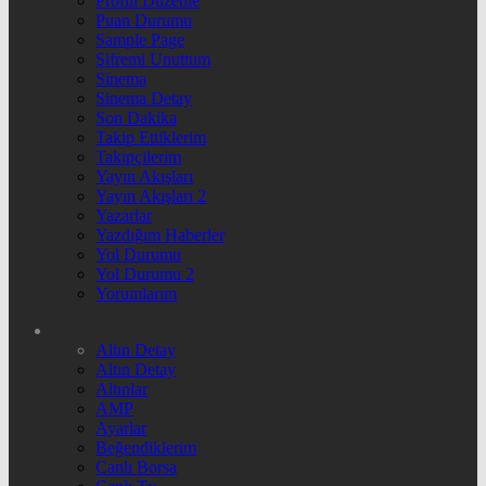
Profili Düzenle
Puan Durumu
Sample Page
Şifremi Unuttum
Sinema
Sinema Detay
Son Dakika
Takip Ettiklerim
Takipçilerim
Yayın Akışları
Yayın Akışları 2
Yazarlar
Yazdığım Haberler
Yol Durumu
Yol Durumu 2
Yorumlarım
Altın Detay
Altın Detay
Altınlar
AMP
Ayarlar
Beğendiklerim
Canlı Borsa