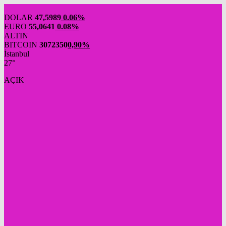
DOLAR
47,5989
0.06%
EURO
55,0641
0.08%
ALTIN
BITCOIN
3072350
0,90%
İstanbul
27°
AÇIK