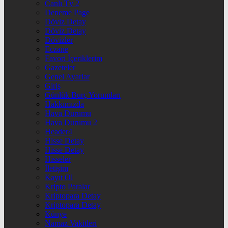
Canlı Tv 2
Deneme Page
Döviz Detay
Döviz Detay
Dövizler
Eczane
Favori İçeriklerim
Gazeteler
Genel Ayarlar
Giriş
Günlük Burç Yorumları
Hakkımızda
Hava Durumu
Hava Durumu 2
Header4
Hisse Detay
Hisse Detay
Hisseler
İletişim
Kayıt Ol
Kripto Paralar
Kriptopara Detay
Kriptopara Detay
Künye
Namaz Vakitleri