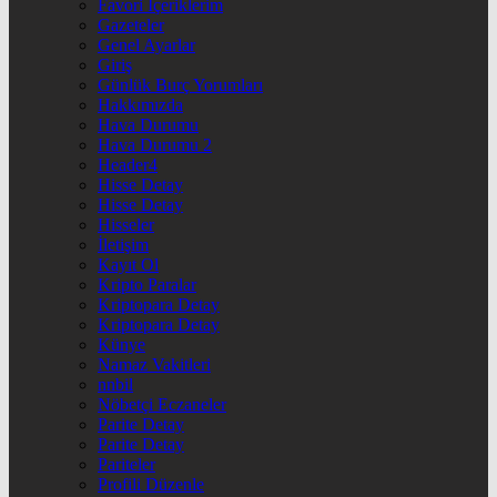
Favori İçeriklerim
Gazeteler
Genel Ayarlar
Giriş
Günlük Burç Yorumları
Hakkımızda
Hava Durumu
Hava Durumu 2
Header4
Hisse Detay
Hisse Detay
Hisseler
İletişim
Kayıt Ol
Kripto Paralar
Kriptopara Detay
Kriptopara Detay
Künye
Namaz Vakitleri
nnbil
Nöbetçi Eczaneler
Parite Detay
Parite Detay
Pariteler
Profili Düzenle