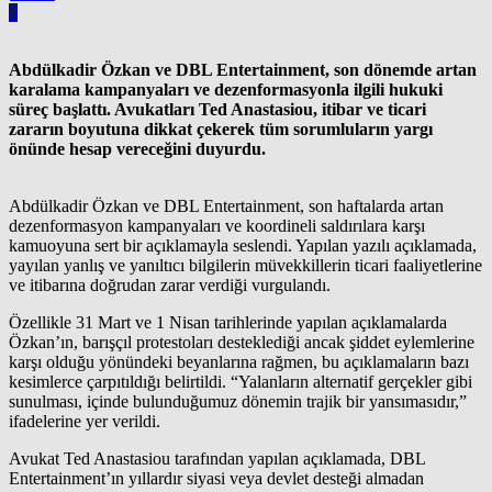
0
Abdülkadir Özkan ve DBL Entertainment, son dönemde artan
karalama kampanyaları ve dezenformasyonla ilgili hukuki
süreç başlattı. Avukatları Ted Anastasiou, itibar ve ticari
zararın boyutuna dikkat çekerek tüm sorumluların yargı
önünde hesap vereceğini duyurdu.
Abdülkadir Özkan ve DBL Entertainment, son haftalarda artan
dezenformasyon kampanyaları ve koordineli saldırılara karşı
kamuoyuna sert bir açıklamayla seslendi. Yapılan yazılı açıklamada,
yayılan yanlış ve yanıltıcı bilgilerin müvekkillerin ticari faaliyetlerine
ve itibarına doğrudan zarar verdiği vurgulandı.
Özellikle 31 Mart ve 1 Nisan tarihlerinde yapılan açıklamalarda
Özkan’ın, barışçıl protestoları desteklediği ancak şiddet eylemlerine
karşı olduğu yönündeki beyanlarına rağmen, bu açıklamaların bazı
kesimlerce çarpıtıldığı belirtildi. “Yalanların alternatif gerçekler gibi
sunulması, içinde bulunduğumuz dönemin trajik bir yansımasıdır,”
ifadelerine yer verildi.
Avukat Ted Anastasiou tarafından yapılan açıklamada, DBL
Entertainment’ın yıllardır siyasi veya devlet desteği almadan