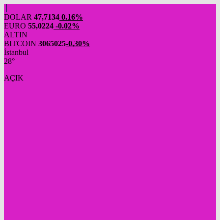
DOLAR
47,7134
0.16%
EURO
55,0224
-0.02%
ALTIN
BITCOIN
3065025
-0,30%
İstanbul
28°
AÇIK