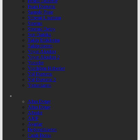
Profili Düzenle
Puan Durumu
Sample Page
Şifremi Unuttum
Sinema
Sinema Detay
Son Dakika
Takip Ettiklerim
Takipçilerim
Yayın Akışları
Yayın Akışları 2
Yazarlar
Yazdığım Haberler
Yol Durumu
Yol Durumu 2
Yorumlarım
Altın Detay
Altın Detay
Altınlar
AMP
Ayarlar
Beğendiklerim
Canlı Borsa