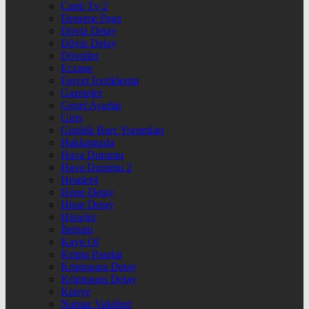
Canlı Tv 2
Deneme Page
Döviz Detay
Döviz Detay
Dövizler
Eczane
Favori İçeriklerim
Gazeteler
Genel Ayarlar
Giriş
Günlük Burç Yorumları
Hakkımızda
Hava Durumu
Hava Durumu 2
Header4
Hisse Detay
Hisse Detay
Hisseler
İletişim
Kayıt Ol
Kripto Paralar
Kriptopara Detay
Kriptopara Detay
Künye
Namaz Vakitleri