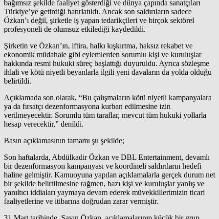
bağımsız şekilde faaliyet gösterdiği ve dünya çapında sanatçıları
Türkiye’ye getirdiği hatırlatıldı. Ancak son saldırıların sadece
Özkan’ı değil, şirketle iş yapan tedarikçileri ve birçok sektörel
profesyoneli de olumsuz etkilediği kaydedildi.
Şirketin ve Özkan’ın, iftira, halkı kışkırtma, haksız rekabet ve
ekonomik müdahale gibi eylemlerden sorumlu kişi ve kuruluşlar
hakkında resmi hukuki süreç başlattığı duyuruldu. Ayrıca sözleşme
ihlali ve kötü niyetli beyanlarla ilgili yeni davaların da yolda olduğu
belirtildi.
Açıklamada son olarak, “Bu çalışmaların kötü niyetli kampanyalara
ya da fırsatçı dezenformasyona kurban edilmesine izin
verilmeyecektir. Sorumlu tüm taraflar, mevcut tüm hukuki yollarla
hesap verecektir,” denildi.
Basın açıklamasının tamamı şu şekilde;
Son haftalarda, Abdülkadir Özkan ve DBL Entertainment, devamlı
bir dezenformasyon kampanyası ve koordineli saldırıların hedefi
haline gelmiştir. Kamuoyuna yapılan açıklamalarla gerçek durum net
bir şekilde belirtilmesine rağmen, bazı kişi ve kuruluşlar yanlış ve
yanıltıcı iddiaları yaymaya devam ederek müvekkillerimizin ticari
faaliyetlerine ve itibarına doğrudan zarar vermiştir.
31 Mart tarihinde, Sayın Özkan, açıklamalarının küçük bir grup