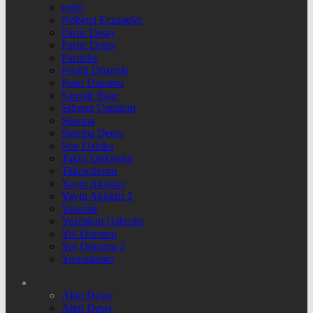
nnbil
Nöbetçi Eczaneler
Parite Detay
Parite Detay
Pariteler
Profili Düzenle
Puan Durumu
Sample Page
Şifremi Unuttum
Sinema
Sinema Detay
Son Dakika
Takip Ettiklerim
Takipçilerim
Yayın Akışları
Yayın Akışları 2
Yazarlar
Yazdığım Haberler
Yol Durumu
Yol Durumu 2
Yorumlarım
Altın Detay
Altın Detay