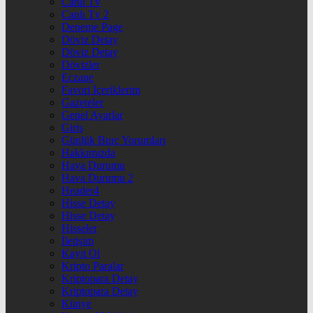
Canlı Tv
Canlı Tv 2
Deneme Page
Döviz Detay
Döviz Detay
Dövizler
Eczane
Favori İçeriklerim
Gazeteler
Genel Ayarlar
Giriş
Günlük Burç Yorumları
Hakkımızda
Hava Durumu
Hava Durumu 2
Header4
Hisse Detay
Hisse Detay
Hisseler
İletişim
Kayıt Ol
Kripto Paralar
Kriptopara Detay
Kriptopara Detay
Künye