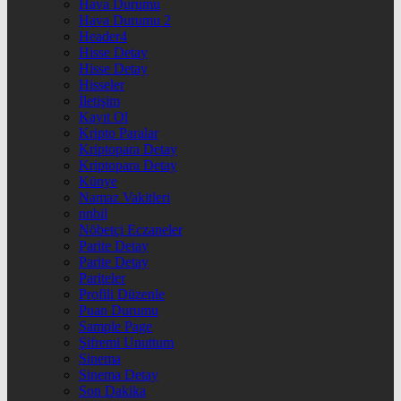
Hava Durumu
Hava Durumu 2
Header4
Hisse Detay
Hisse Detay
Hisseler
İletişim
Kayıt Ol
Kripto Paralar
Kriptopara Detay
Kriptopara Detay
Künye
Namaz Vakitleri
nnbil
Nöbetçi Eczaneler
Parite Detay
Parite Detay
Pariteler
Profili Düzenle
Puan Durumu
Sample Page
Şifremi Unuttum
Sinema
Sinema Detay
Son Dakika