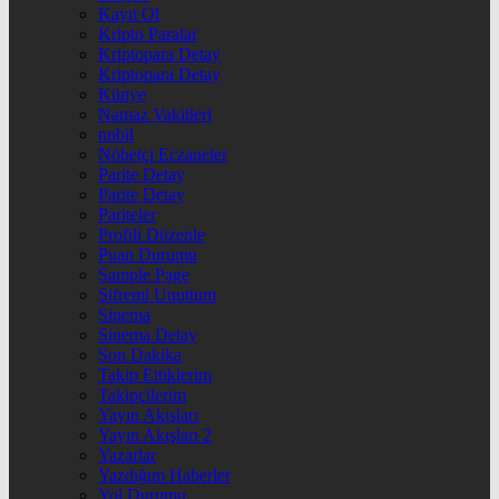
Kayıt Ol
Kripto Paralar
Kriptopara Detay
Kriptopara Detay
Künye
Namaz Vakitleri
nnbil
Nöbetçi Eczaneler
Parite Detay
Parite Detay
Pariteler
Profili Düzenle
Puan Durumu
Sample Page
Şifremi Unuttum
Sinema
Sinema Detay
Son Dakika
Takip Ettiklerim
Takipçilerim
Yayın Akışları
Yayın Akışları 2
Yazarlar
Yazdığım Haberler
Yol Durumu