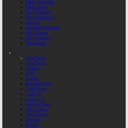
Takip Ettiklerim
Takipçilerim
Yayın Akışları
Yayın Akışları 2
Yazarlar
Yazdığım Haberler
Yol Durumu
Yol Durumu 2
Yorumlarım
Altın Detay
Altın Detay
Altınlar
AMP
Ayarlar
Beğendiklerim
Canlı Borsa
Canlı Tv
Canlı Tv 2
Deneme Page
Döviz Detay
Döviz Detay
Dövizler
Eczane