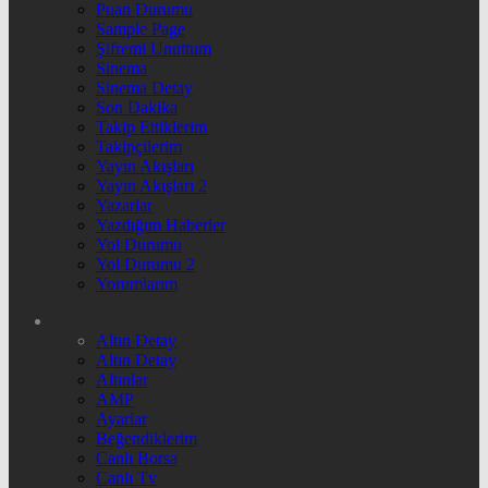
Puan Durumu
Sample Page
Şifremi Unuttum
Sinema
Sinema Detay
Son Dakika
Takip Ettiklerim
Takipçilerim
Yayın Akışları
Yayın Akışları 2
Yazarlar
Yazdığım Haberler
Yol Durumu
Yol Durumu 2
Yorumlarım
Altın Detay
Altın Detay
Altınlar
AMP
Ayarlar
Beğendiklerim
Canlı Borsa
Canlı Tv