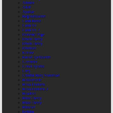
Altınlar
AMP
Ayarlar
Beğendiklerim
Canlı Borsa
Canlı Tv
Canlı Tv 2
Deneme Page
Döviz Detay
Döviz Detay
Dövizler
Eczane
Favori İçeriklerim
Gazeteler
Genel Ayarlar
Giriş
Günlük Burç Yorumları
Hakkımızda
Hava Durumu
Hava Durumu 2
Header4
Hisse Detay
Hisse Detay
Hisseler
İletişim