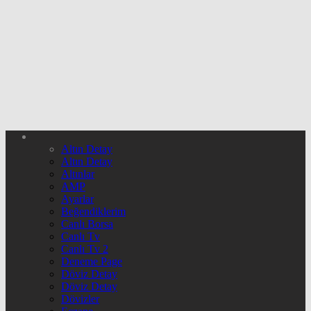
Altın Detay
Altın Detay
Altınlar
AMP
Ayarlar
Beğendiklerim
Canlı Borsa
Canlı Tv
Canlı Tv 2
Deneme Page
Döviz Detay
Döviz Detay
Dövizler