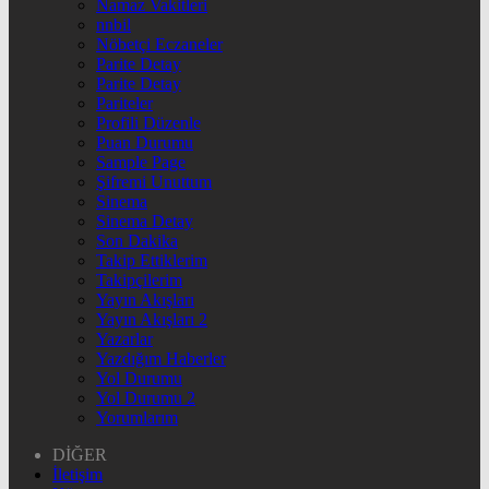
Namaz Vakitleri
nnbil
Nöbetçi Eczaneler
Parite Detay
Parite Detay
Pariteler
Profili Düzenle
Puan Durumu
Sample Page
Şifremi Unuttum
Sinema
Sinema Detay
Son Dakika
Takip Ettiklerim
Takipçilerim
Yayın Akışları
Yayın Akışları 2
Yazarlar
Yazdığım Haberler
Yol Durumu
Yol Durumu 2
Yorumlarım
DİĞER
İletişim