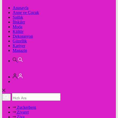
Anasayfa
Anne ve Çocuk
Sağlık
İlişkiler
Moda
Kültür
Dekorasyon
Güzellik
Kariyer
Magazin
Zuckerberg
Ziyaret
Ziya