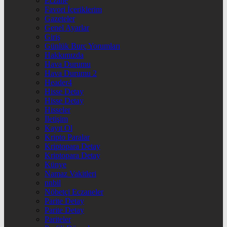
Eczane
Favori İçeriklerim
Gazeteler
Genel Ayarlar
Giriş
Günlük Burç Yorumları
Hakkımızda
Hava Durumu
Hava Durumu 2
Header4
Hisse Detay
Hisse Detay
Hisseler
İletişim
Kayıt Ol
Kripto Paralar
Kriptopara Detay
Kriptopara Detay
Künye
Namaz Vakitleri
nnbil
Nöbetçi Eczaneler
Parite Detay
Parite Detay
Pariteler