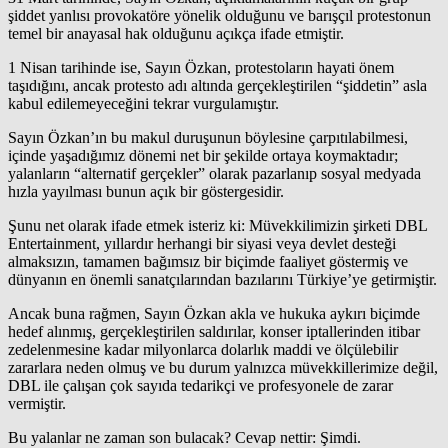
şiddet yanlısı provokatöre yönelik olduğunu ve barışçıl protestonun
temel bir anayasal hak olduğunu açıkça ifade etmiştir.
1 Nisan tarihinde ise, Sayın Özkan, protestoların hayati önem
taşıdığını, ancak protesto adı altında gerçekleştirilen “şiddetin” asla
kabul edilemeyeceğini tekrar vurgulamıştır.
Sayın Özkan’ın bu makul duruşunun böylesine çarpıtılabilmesi,
içinde yaşadığımız dönemi net bir şekilde ortaya koymaktadır;
yalanların “alternatif gerçekler” olarak pazarlanıp sosyal medyada
hızla yayılması bunun açık bir göstergesidir.
Şunu net olarak ifade etmek isteriz ki: Müvekkilimizin şirketi DBL
Entertainment, yıllardır herhangi bir siyasi veya devlet desteği
almaksızın, tamamen bağımsız bir biçimde faaliyet göstermiş ve
dünyanın en önemli sanatçılarından bazılarını Türkiye’ye getirmiştir.
Ancak buna rağmen, Sayın Özkan akla ve hukuka aykırı biçimde
hedef alınmış, gerçekleştirilen saldırılar, konser iptallerinden itibar
zedelenmesine kadar milyonlarca dolarlık maddi ve ölçülebilir
zararlara neden olmuş ve bu durum yalnızca müvekkillerimize değil,
DBL ile çalışan çok sayıda tedarikçi ve profesyonele de zarar
vermiştir.
Bu yalanlar ne zaman son bulacak? Cevap nettir: Şimdi.