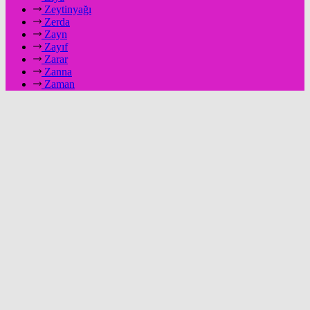
Zeytinyağı
Zerda
Zayn
Zayıf
Zarar
Zanna
Zaman