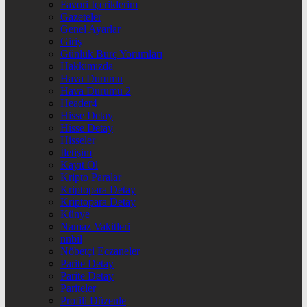
Favori İçeriklerim
Gazeteler
Genel Ayarlar
Giriş
Günlük Burç Yorumları
Hakkımızda
Hava Durumu
Hava Durumu 2
Header4
Hisse Detay
Hisse Detay
Hisseler
İletişim
Kayıt Ol
Kripto Paralar
Kriptopara Detay
Kriptopara Detay
Künye
Namaz Vakitleri
nnbil
Nöbetçi Eczaneler
Parite Detay
Parite Detay
Pariteler
Profili Düzenle