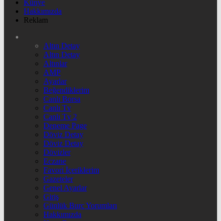
Künye
Hakkımızda
Reklam
Altın Detay
Altın Detay
Altınlar
AMP
Ayarlar
Beğendiklerim
Canlı Borsa
Canlı Tv
Canlı Tv 2
Deneme Page
Döviz Detay
Döviz Detay
Dövizler
Eczane
Favori İçeriklerim
Gazeteler
Genel Ayarlar
Giriş
Günlük Burç Yorumları
Hakkımızda