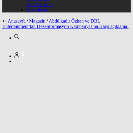
Yol Durumu 2
Yorumlarım
Anasayfa
/
Magazin
/
Abdülkadir Özkan ve DBL
Entertainment’tan Dezenformasyon Kampanyasına Karşı açıklama!