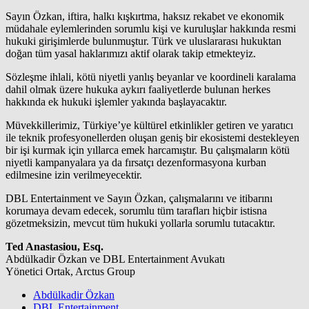
Sayın Özkan, iftira, halkı kışkırtma, haksız rekabet ve ekonomik
müdahale eylemlerinden sorumlu kişi ve kuruluşlar hakkında resmi
hukuki girişimlerde bulunmuştur. Türk ve uluslararası hukuktan
doğan tüm yasal haklarımızı aktif olarak takip etmekteyiz.
Sözleşme ihlali, kötü niyetli yanlış beyanlar ve koordineli karalama
dahil olmak üzere hukuka aykırı faaliyetlerde bulunan herkes
hakkında ek hukuki işlemler yakında başlayacaktır.
Müvekkillerimiz, Türkiye’ye kültürel etkinlikler getiren ve yaratıcı
ile teknik profesyonellerden oluşan geniş bir ekosistemi destekleyen
bir işi kurmak için yıllarca emek harcamıştır. Bu çalışmaların kötü
niyetli kampanyalara ya da fırsatçı dezenformasyona kurban
edilmesine izin verilmeyecektir.
DBL Entertainment ve Sayın Özkan, çalışmalarını ve itibarını
korumaya devam edecek, sorumlu tüm tarafları hiçbir istisna
gözetmeksizin, mevcut tüm hukuki yollarla sorumlu tutacaktır.
Ted Anastasiou, Esq.
Abdülkadir Özkan ve DBL Entertainment Avukatı
Yönetici Ortak, Arctus Group
Abdülkadir Özkan
DBL Entertainment