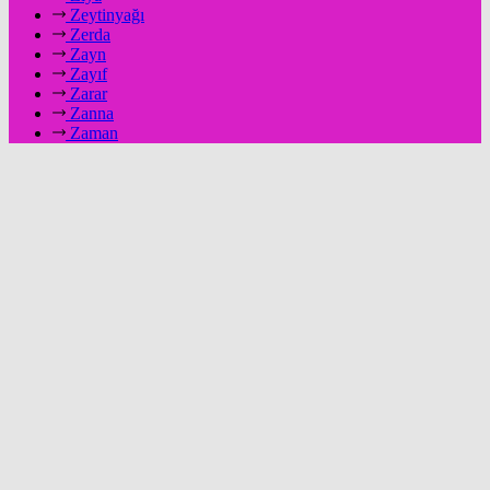
Zeytinyağı
Zerda
Zayn
Zayıf
Zarar
Zanna
Zaman