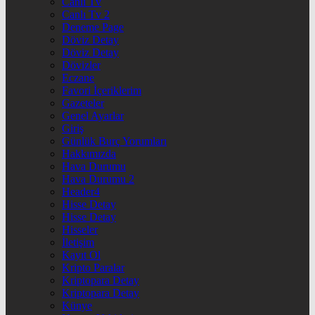
Canlı Tv
Canlı Tv 2
Deneme Page
Döviz Detay
Döviz Detay
Dövizler
Eczane
Favori İçeriklerim
Gazeteler
Genel Ayarlar
Giriş
Günlük Burç Yorumları
Hakkımızda
Hava Durumu
Hava Durumu 2
Header4
Hisse Detay
Hisse Detay
Hisseler
İletişim
Kayıt Ol
Kripto Paralar
Kriptopara Detay
Kriptopara Detay
Künye