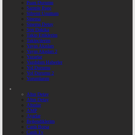
Puan Durumu
Sample Page
Şifremi Unuttum
Sinema
Sinema Detay
Son Dakika
Takip Ettiklerim
Takipçilerim
Yayın Akışları
Yayın Akışları 2
Yazarlar
Yazdığım Haberler
Yol Durumu
Yol Durumu 2
Yorumlarım
Altın Detay
Altın Detay
Altınlar
AMP
Ayarlar
Beğendiklerim
Canlı Borsa
Canlı Tv