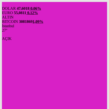
DOLAR
47,6018
0.06%
EURO
55,0811
0.12%
ALTIN
BITCOIN
3081869
1,09%
İstanbul
27°
AÇIK