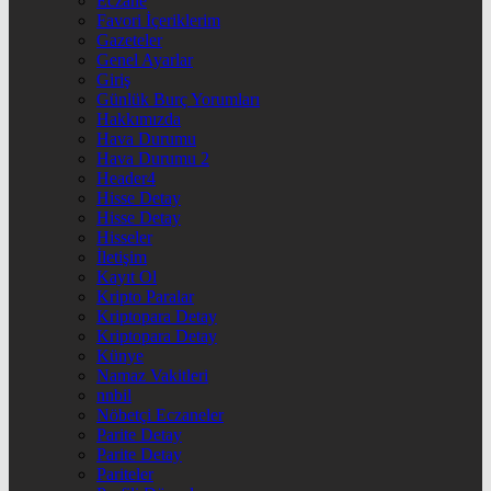
Eczane
Favori İçeriklerim
Gazeteler
Genel Ayarlar
Giriş
Günlük Burç Yorumları
Hakkımızda
Hava Durumu
Hava Durumu 2
Header4
Hisse Detay
Hisse Detay
Hisseler
İletişim
Kayıt Ol
Kripto Paralar
Kriptopara Detay
Kriptopara Detay
Künye
Namaz Vakitleri
nnbil
Nöbetçi Eczaneler
Parite Detay
Parite Detay
Pariteler