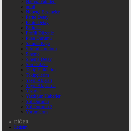
Namaz Vakitleri
nnbil
Nöbetçi Eczaneler
Parite Detay
Parite Detay
Pariteler
Profili Düzenle
Puan Durumu
Sample Page
Şifremi Unuttum
Sinema
Sinema Detay
Son Dakika
Takip Ettiklerim
Takipçilerim
Yayın Akışları
Yayın Akışları 2
Yazarlar
Yazdığım Haberler
Yol Durumu
Yol Durumu 2
Yorumlarım
DİĞER
İletişim