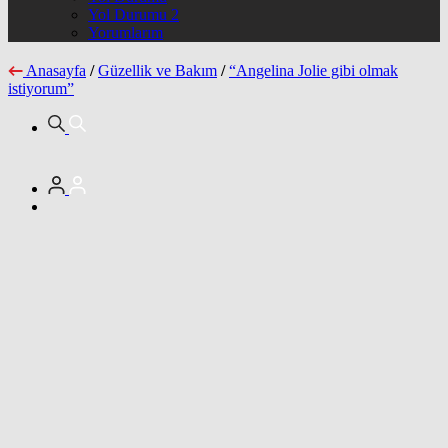
Yol Durumu 2
Yorumlarım
Anasayfa
/
Güzellik ve Bakım
/
“Angelina Jolie gibi olmak
istiyorum”