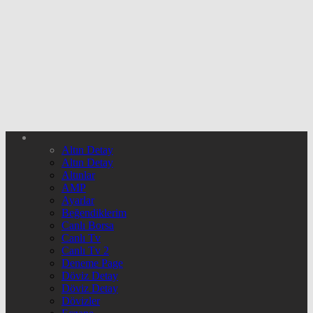
Altın Detay
Altın Detay
Altınlar
AMP
Ayarlar
Beğendiklerim
Canlı Borsa
Canlı Tv
Canlı Tv 2
Deneme Page
Döviz Detay
Döviz Detay
Dövizler