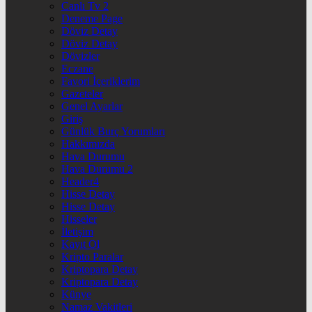
Canlı Tv 2
Deneme Page
Döviz Detay
Döviz Detay
Dövizler
Eczane
Favori İçeriklerim
Gazeteler
Genel Ayarlar
Giriş
Günlük Burç Yorumları
Hakkımızda
Hava Durumu
Hava Durumu 2
Header4
Hisse Detay
Hisse Detay
Hisseler
İletişim
Kayıt Ol
Kripto Paralar
Kriptopara Detay
Kriptopara Detay
Künye
Namaz Vakitleri