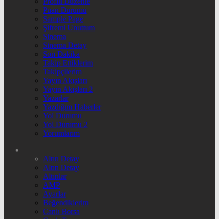
Profili Düzenle
Puan Durumu
Sample Page
Şifremi Unuttum
Sinema
Sinema Detay
Son Dakika
Takip Ettiklerim
Takipçilerim
Yayın Akışları
Yayın Akışları 2
Yazarlar
Yazdığım Haberler
Yol Durumu
Yol Durumu 2
Yorumlarım
Altın Detay
Altın Detay
Altınlar
AMP
Ayarlar
Beğendiklerim
Canlı Borsa