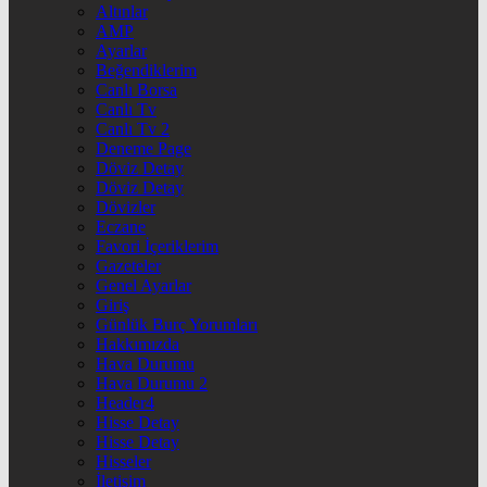
Altınlar
AMP
Ayarlar
Beğendiklerim
Canlı Borsa
Canlı Tv
Canlı Tv 2
Deneme Page
Döviz Detay
Döviz Detay
Dövizler
Eczane
Favori İçeriklerim
Gazeteler
Genel Ayarlar
Giriş
Günlük Burç Yorumları
Hakkımızda
Hava Durumu
Hava Durumu 2
Header4
Hisse Detay
Hisse Detay
Hisseler
İletişim