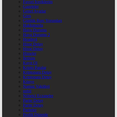
Favori İçeriklerim
Gazeteler
Genel Ayarlar
Giriş
Günlük Burç Yorumları
Hakkımızda
Hava Durumu
Hava Durumu 2
Header4
Hisse Detay
Hisse Detay
Hisseler
İletişim
Kayıt Ol
Kripto Paralar
Kriptopara Detay
Kriptopara Detay
Künye
Namaz Vakitleri
nnbil
Nöbetçi Eczaneler
Parite Detay
Parite Detay
Pariteler
Profili Düzenle