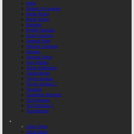
nnbil
Nöbetçi Eczaneler
Parite Detay
Parite Detay
Pariteler
Profili Düzenle
Puan Durumu
Sample Page
Şifremi Unuttum
Sinema
Sinema Detay
Son Dakika
Takip Ettiklerim
Takipçilerim
Yayın Akışları
Yayın Akışları 2
Yazarlar
Yazdığım Haberler
Yol Durumu
Yol Durumu 2
Yorumlarım
Altın Detay
Altın Detay