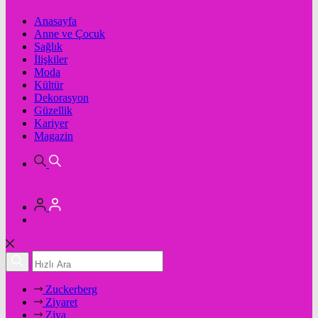
Anasayfa
Anne ve Çocuk
Sağlık
İlişkiler
Moda
Kültür
Dekorasyon
Güzellik
Kariyer
Magazin
Zuckerberg
Ziyaret
Ziya