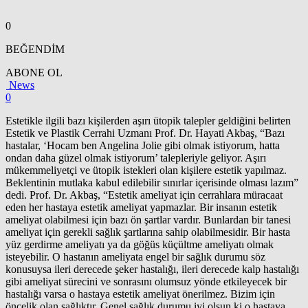
0
BEĞENDİM
ABONE OL
News
0
Estetikle ilgili bazı kişilerden aşırı ütopik talepler geldiğini belirten
Estetik ve Plastik Cerrahi Uzmanı Prof. Dr. Hayati Akbaş, “Bazı
hastalar, ‘Hocam ben Angelina Jolie gibi olmak istiyorum, hatta
ondan daha güzel olmak istiyorum’ talepleriyle geliyor. Aşırı
mükemmeliyetçi ve ütopik istekleri olan kişilere estetik yapılmaz.
Beklentinin mutlaka kabul edilebilir sınırlar içerisinde olması lazım”
dedi. Prof. Dr. Akbaş, “Estetik ameliyat için cerrahlara müracaat
eden her hastaya estetik ameliyat yapmazlar. Bir insanın estetik
ameliyat olabilmesi için bazı ön şartlar vardır. Bunlardan bir tanesi
ameliyat için gerekli sağlık şartlarına sahip olabilmesidir. Bir hasta
yüz gerdirme ameliyatı ya da göğüs küçültme ameliyatı olmak
isteyebilir. O hastanın ameliyata engel bir sağlık durumu söz
konusuysa ileri derecede şeker hastalığı, ileri derecede kalp hastalığı
gibi ameliyat sürecini ve sonrasını olumsuz yönde etkileyecek bir
hastalığı varsa o hastaya estetik ameliyat önerilmez. Bizim için
öncelik olan sağlıktır. Genel sağlık durumu iyi olsun ki o hastaya