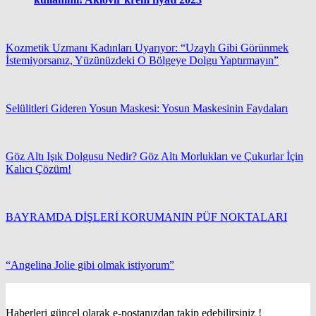
Kozmetik Uzmanı Kadınları Uyarıyor: “Uzaylı Gibi Görünmek
İstemiyorsanız, Yüzünüzdeki O Bölgeye Dolgu Yaptırmayın”
Selülitleri Gideren Yosun Maskesi: Yosun Maskesinin Faydaları
Göz Altı Işık Dolgusu Nedir? Göz Altı Morlukları ve Çukurlar İçin
Kalıcı Çözüm!
BAYRAMDA DİŞLERİ KORUMANIN PÜF NOKTALARI
“Angelina Jolie gibi olmak istiyorum”
Haberleri güncel olarak e-postanızdan takip edebilirsiniz !