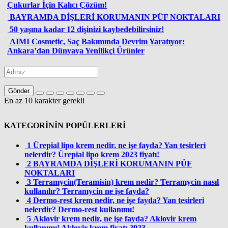
Çukurlar İçin Kalıcı Çözüm!
BAYRAMDA DİŞLERİ KORUMANIN PÜF NOKTALARI
50 yaşına kadar 12 dişinizi kaybedebilirsiniz!
AIMI Cosmetic, Saç Bakımında Devrim Yaratıyor:
Ankara’dan Dünyaya Yenilikçi Ürünler
Gönder
En az 10 karakter gerekli
KATEGORİNİN POPÜLERLERİ
1
Ürepial lipo krem nedir, ne işe fayda? Yan tesirleri
nelerdir? Ürepial lipo krem 2023 fiyatı!
2
BAYRAMDA DİŞLERİ KORUMANIN PÜF
NOKTALARI
3
Terramycin(Teramisin) krem nedir? Terramycin nasıl
kullanılır? Terramycin ne işe fayda?
4
Dermo-rest krem nedir, ne işe fayda? Yan tesirleri
nelerdir? Dermo-rest kullanımı!
5
Aklovir krem nedir, ne işe fayda? Aklovir krem
kullanımı! Aklovir krem fiyatı 2023