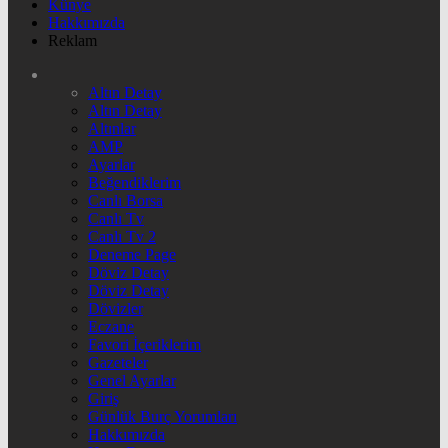
Künye
Hakkımızda
Reklam
Altın Detay
Altın Detay
Altınlar
AMP
Ayarlar
Beğendiklerim
Canlı Borsa
Canlı Tv
Canlı Tv 2
Deneme Page
Döviz Detay
Döviz Detay
Dövizler
Eczane
Favori İçeriklerim
Gazeteler
Genel Ayarlar
Giriş
Günlük Burç Yorumları
Hakkımızda