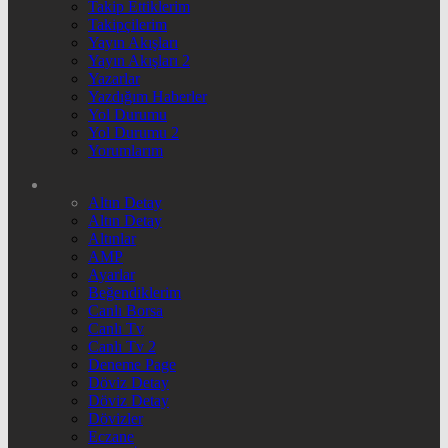
Takip Ettiklerim
Takipçilerim
Yayın Akışları
Yayın Akışları 2
Yazarlar
Yazdığım Haberler
Yol Durumu
Yol Durumu 2
Yorumlarım
Altın Detay
Altın Detay
Altınlar
AMP
Ayarlar
Beğendiklerim
Canlı Borsa
Canlı Tv
Canlı Tv 2
Deneme Page
Döviz Detay
Döviz Detay
Dövizler
Eczane