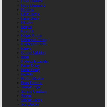
Hava Durumu
Hava Durumu 2
Header4
Hisse Detay
Hisse Detay
Hisseler
İletişim
Kayıt Ol
Kripto Paralar
Kriptopara Detay
Kriptopara Detay
Künye
Namaz Vakitleri
nnbil
Nöbetçi Eczaneler
Parite Detay
Parite Detay
Pariteler
Profili Düzenle
Puan Durumu
Sample Page
Şifremi Unuttum
Sinema
Sinema Detay
Son Dakika