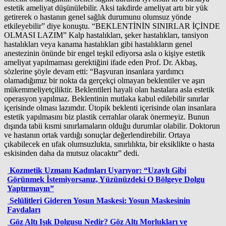
estetik ameliyat düşünülebilir. Aksi takdirde ameliyat artı bir yük
getirerek o hastanın genel sağlık durumunu olumsuz yönde
etkileyebilir” diye konuştu. “BEKLENTİNİN SINIRLAR İÇİNDE
OLMASI LAZIM” Kalp hastalıkları, şeker hastalıkları, tansiyon
hastalıkları veya kanama hastalıkları gibi hastalıkların genel
anestezinin önünde bir engel teşkil ediyorsa asla o kişiye estetik
ameliyat yapılmaması gerektiğini ifade eden Prof. Dr. Akbaş,
sözlerine şöyle devam etti: “Başvuran insanlara yardımcı
olamadığımız bir nokta da gerçekçi olmayan beklentiler ve aşırı
mükemmeliyetçiliktir. Beklentileri hayali olan hastalara asla estetik
operasyon yapılmaz. Beklentinin mutlaka kabul edilebilir sınırlar
içerisinde olması lazımdır. Ütopik beklenti içerisinde olan insanlara
estetik yapılmasını biz plastik cerrahlar olarak önermeyiz. Bunun
dışında tabii kısmi sınırlamaların olduğu durumlar olabilir. Doktorun
ve hastanın ortak vardığı sonuçlar değerlendirebilir. Ortaya
çıkabilecek en ufak olumsuzlukta, sınırlılıkta, bir eksiklikte o hasta
eskisinden daha da mutsuz olacaktır” dedi.
Kozmetik Uzmanı Kadınları Uyarıyor: “Uzaylı Gibi
Görünmek İstemiyorsanız, Yüzünüzdeki O Bölgeye Dolgu
Yaptırmayın”
Selülitleri Gideren Yosun Maskesi: Yosun Maskesinin
Faydaları
Göz Altı Işık Dolgusu Nedir? Göz Altı Morlukları ve