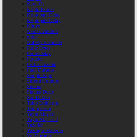
Kayıt Ol
Kripto Paralar
Kriptopara Detay
Kriptopara Detay
Künye
Namaz Vakitleri
nnbil
Nöbetçi Eczaneler
Parite Detay
Parite Detay
Pariteler
Profili Düzenle
Puan Durumu
Sample Page
Şifremi Unuttum
Sinema
Sinema Detay
Son Dakika
Takip Ettiklerim
Takipçilerim
Yayın Akışları
Yayın Akışları 2
Yazarlar
Yazdığım Haberler
Yol Durumu