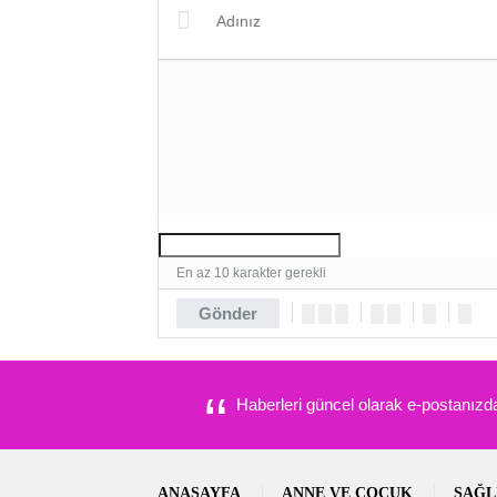
Seçildi!
En az 10 karakter gerekli
Gönder
Haberleri güncel olarak e-postanızdan
ANASAYFA
ANNE VE ÇOCUK
SAĞL