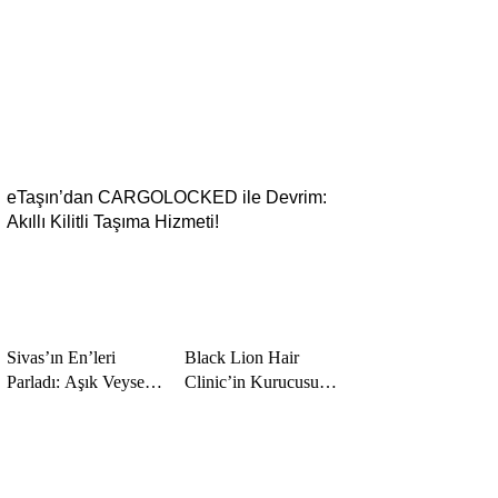
PROGRAMI
BAŞVURULARI
BAŞLADI
eTaşın’dan CARGOLOCKED ile Devrim:
Akıllı Kilitli Taşıma Hizmeti!
Sivas’ın En’leri
Black Lion Hair
Parladı: Aşık Veysel
Clinic’in Kurucusu
Ödülleri, Müzik ve
Melih Arslan Keser,
Sanatın Yıldızlarını
Uluslararası Başarı ve
Bir Araya Getirdi
Kariyer Ödüllerinde
‘Yılın En Başarılı Saç