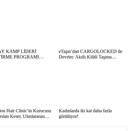
AY KAMP LİDERİ
eTaşın’dan CARGOLOCKED ile
TİRME PROGRAMI
Devrim: Akıllı Kilitli Taşıma
RULARI BAŞLADI
Hizmeti!
ion Hair Clinic’in Kurucusu
Kadınlarda iki kat daha fazla
slan Keser, Uluslararası
görülüyor!
e Kariyer Ödüllerinde ‘Yılın
rılı Saç Ekim Uzmanı’