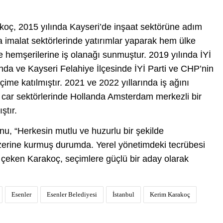
akoç, 2015 yılında Kayseri’de inşaat sektörüne adım
a imalat sektörlerinde yatırımlar yaparak hem ülke
hemşerilerine iş olanağı sunmuştur. 2019 yılında İYİ
ında ve Kayseri Felahiye İlçesinde İYİ Parti ve CHP’nin
ime katılmıştır. 2021 ve 2022 yıllarında iş ağını
a car sektörlerinde Hollanda Amsterdam merkezli bir
ştır.
u, “Herkesin mutlu ve huzurlu bir şekilde
zerine kurmuş durumda. Yerel yönetimdeki tecrübesi
at çeken Karakoç, seçimlere güçlü bir aday olarak
Esenler
Esenler Belediyesi
İstanbul
Kerim Karakoç