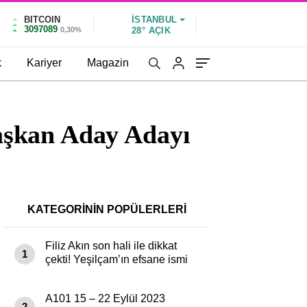
BITCOIN
İSTANBUL
3097089
0,30%
28°
AÇIK
k
Kariyer
Magazin
aşkan Aday Adayı
KATEGORİNİN POPÜLERLERİ
Filiz Akın son hali ile dikkat
1
çekti! Yeşilçam’ın efsane ismi
paylaşımıyla…
A101 15 – 22 Eylül 2023
2