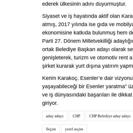
ederek ülkesinin adını duyurmuştur.
Siyaset ve iş hayatında aktif olan Kar
atmış, 2017 yılında ise gıda ve mobily
ekonomisine katkıda bulunmuş hem de 
Parti 27. Dönem Milletvekilliği adaylığ
ortak Belediye Başkan adayı olarak seç
genişleterek, turizm ve otomotiv rent 
şirket kurarak yurt dışına yatırım yapmı
Kerim Karakoç, Esenler’e dair vizyonun
yaşayabileceği bir Esenler yaratma” ü
ve iş dünyasındaki başarıları ile dikk
giriyor.
aday adayı
CHP
CHP Belediye aday adayı
Seçim
yerel seçim