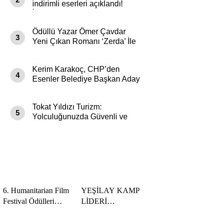
indirimli eserleri açıklandı!
İndirim Günleri Başlıyor
Ödüllü Yazar Ömer Çavdar
3
Yeni Çıkan Romanı ‘Zerda’ İle
Genç Okurları Büyüledi
Kerim Karakoç, CHP’den
4
Esenler Belediye Başkan Aday
Adayı olduğunu açıkladı
Tokat Yıldızı Turizm:
5
Yolculuğunuzda Güvenli ve
Konforlu Bir Yıldız
6. Humanitarian Film
YEŞİLAY KAMP
Festival Ödülleri
LİDERİ
Sahiplerini Buldu
YETİŞTİRME