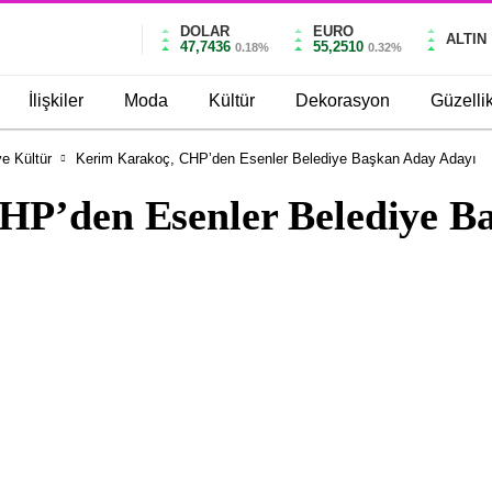
DOLAR
EURO
ALTIN
47,7436
55,2510
0.18%
0.32%
İlişkiler
Moda
Kültür
Dekorasyon
Güzelli
e Kültür
Kerim Karakoç, CHP’den Esenler Belediye Başkan Aday Adayı
HP’den Esenler Belediye B