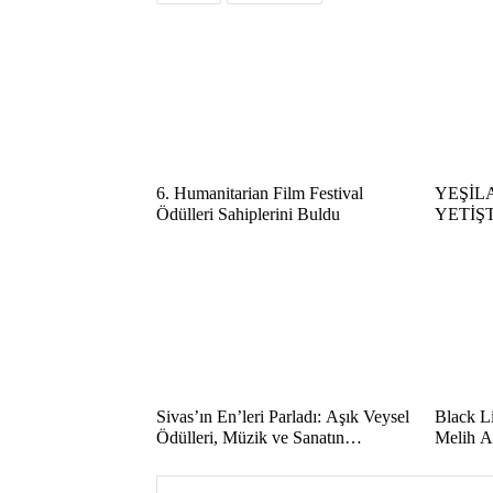
6. Humanitarian Film Festival
YEŞİL
Ödülleri Sahiplerini Buldu
YETİŞ
BAŞVU
Sivas’ın En’leri Parladı: Aşık Veysel
Black L
Ödülleri, Müzik ve Sanatın
Melih Ar
Yıldızlarını Bir Araya Getirdi
Başarı v
En Başa