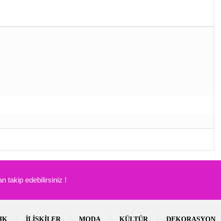
 takip edebilirsiniz !
IK
İLIŞKILER
MODA
KÜLTÜR
DEKORASYON