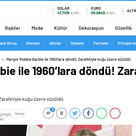
DOLAR
EURO
ALTI
47,7105
55,0849
0.17%
0.12%
İlişkiler
Moda
Kültür
Dekorasyon
Güzellik
anlı Borsa
Dövizler
Altınlar
Hisseler
Pariteler
Kritoparal
Margot Robbie Barbie ile 1960’lara döndü! Zarafetiyle kuğu üzere süzüldü
ie ile 1960’lara döndü! Zar
0
News