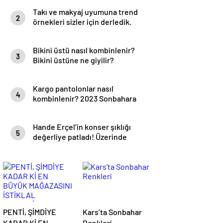
Takı ve makyaj uyumuna trend
2
örnekleri sizler için derledik.
Bikini üstü nasıl kombinlenir?
3
Bikini üstüne ne giyilir?
Kargo pantolonlar nasıl
4
kombinlenir? 2023 Sonbahara
damga vuracak kargo pantolon
modelleri
Hande Erçel’in konser şıklığı
5
değerliye patladı! Üzerinde
resmen servet taşıdı
PENTİ, ŞİMDİYE
Kars’ta Sonbahar
KADAR Kİ EN
Renkleri