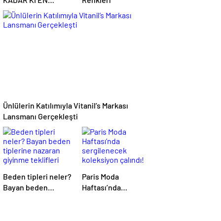
BÜYÜK MAĞAZASINI
İSTİKLAL
CADDESİ’NDE AÇTI
Ünlülerin Katılımıyla Vitanil’s Markası
Lansmanı Gerçekleşti
Beden tipleri neler?
Paris Moda
Bayan beden
Haftası’nda
tiplerine nazaran
sergilenecek
giyinme teklifleri
koleksiyon çalındı!