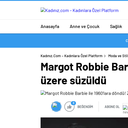
Anasayfa
Anne ve Çocuk
Sağlık
C
Kadınız.com – Kadınlara Özel Platform
Moda ve Stil
Margot Robbie Barb
üzere süzüldü
0
BEĞENDİM
ABONE OL