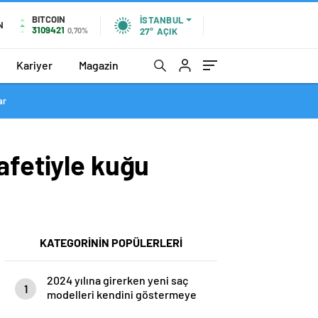
BITCOIN
İSTANBUL
N
3109421
0,70%
27°
AÇIK
Kariyer
Magazin
ar
afetiyle kuğu
KATEGORİNİN POPÜLERLERİ
2024 yılına girerken yeni saç
1
modelleri kendini göstermeye
başladı.