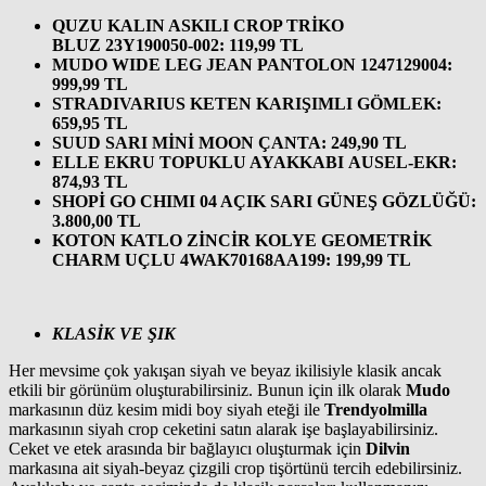
QUZU KALIN ASKILI CROP TRİKO
BLUZ 23Y190050-002: 119,99 TL
MUDO WIDE LEG JEAN PANTOLON 1247129004:
999,99 TL
STRADIVARIUS KETEN KARIŞIMLI GÖMLEK:
659,95 TL
SUUD SARI MİNİ MOON ÇANTA: 249,90 TL
ELLE EKRU TOPUKLU AYAKKABI AUSEL-EKR:
874,93 TL
SHOPİ GO CHIMI 04 AÇIK SARI GÜNEŞ GÖZLÜĞÜ:
3.800,00 TL
KOTON KATLO ZİNCİR KOLYE GEOMETRİK
CHARM UÇLU 4WAK70168AA199: 199,99 TL
KLASİK VE ŞIK
Her mevsime çok yakışan siyah ve beyaz ikilisiyle klasik ancak
etkili bir görünüm oluşturabilirsiniz. Bunun için ilk olarak
Mudo
markasının düz kesim midi boy siyah eteği ile
Trendyolmilla
markasının siyah crop ceketini satın alarak işe başlayabilirsiniz.
Ceket ve etek arasında bir bağlayıcı oluşturmak için
Dilvin
markasına ait siyah-beyaz çizgili crop tişörtünü tercih edebilirsiniz.