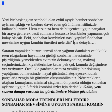
0
Yeni bir başlangıcın sembolü olan eylül ayıyla beraber sonbahar
aylarına şıklığı ve konforu davet eden görünümleri stilinizde
kullanabilirsiniz. Hem tarzınıza hem de bütçenize uygun parçaları
bir araya getirerek basit adımlarla kusursuz kombinler yapmanız çok
kolay olacak. Peki, sonbahar kombinleri nasıl yapılır? Sonbahar
mevsimine uygun kombin önerileri nelerdir? İşte detaylar…
Sararan yapraklar, huzuru temsil eden yağmur damlaları ve ılık ılık
esen rüzgarların hayatımıza girdiği sonbahar mevsiminde
pişirdiğimiz yemeklerden evimizin dekorasyonuna, makyaj
seçimlerimizden kıyafetlerimize kadar pek çok konuda değişimlere
yer veriyoruz. Özellikle gardıroplarımıza yenilikçi bir dokunuş
yaptığımız bu mevsimde, hayal gücünüzü ateşleyecek iddialı
parçalarla zengin bir görünüm oluşturabilirsiniz. Nötr renklerin,
akışkan kumaşların, minimal çizgilerin ön planda olduğu sonbahar
aylarına uygun 3 farklı kombini sizler için derledik.
Gelin, yeni
sezona damga vuracak bu görünümlere birlikte göz atalım.
SONBAHAR MODA TRENDLERİ NELERDİR?
SONBAHAR MEVSİMİNE UYGUN 3 FARKLI KOMBİN