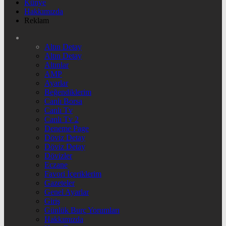
Künye
Hakkımızda
Reklam
Altın Detay
Altın Detay
Altınlar
AMP
Ayarlar
Beğendiklerim
Canlı Borsa
Canlı Tv
Canlı Tv 2
Deneme Page
Döviz Detay
Döviz Detay
Dövizler
Eczane
Favori İçeriklerim
Gazeteler
Genel Ayarlar
Giriş
Günlük Burç Yorumları
Hakkımızda