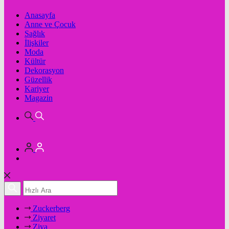
Anasayfa
Anne ve Çocuk
Sağlık
İlişkiler
Moda
Kültür
Dekorasyon
Güzellik
Kariyer
Magazin
Zuckerberg
Ziyaret
Ziya