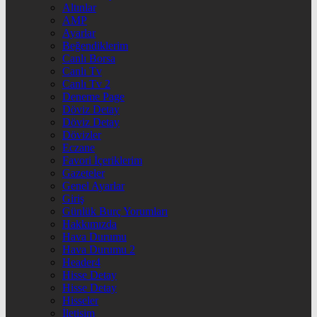
Altınlar
AMP
Ayarlar
Beğendiklerim
Canlı Borsa
Canlı Tv
Canlı Tv 2
Deneme Page
Döviz Detay
Döviz Detay
Dövizler
Eczane
Favori İçeriklerim
Gazeteler
Genel Ayarlar
Giriş
Günlük Burç Yorumları
Hakkımızda
Hava Durumu
Hava Durumu 2
Header4
Hisse Detay
Hisse Detay
Hisseler
İletişim