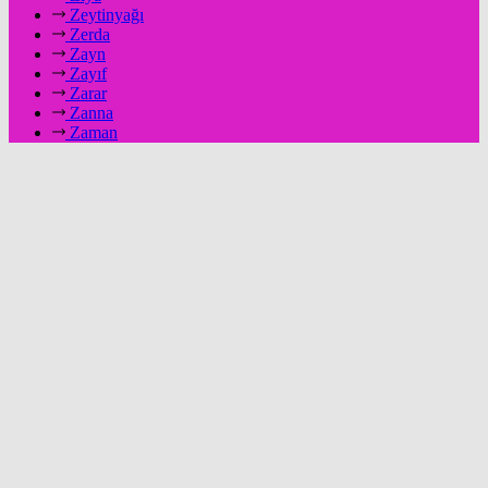
Zeytinyağı
Zerda
Zayn
Zayıf
Zarar
Zanna
Zaman