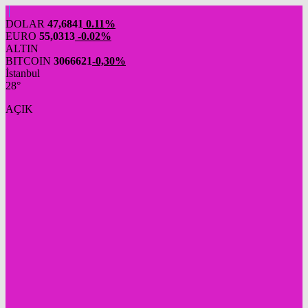
DOLAR
47,6841
0.11%
EURO
55,0313
-0.02%
ALTIN
BITCOIN
3066621
-0,30%
İstanbul
28°
AÇIK