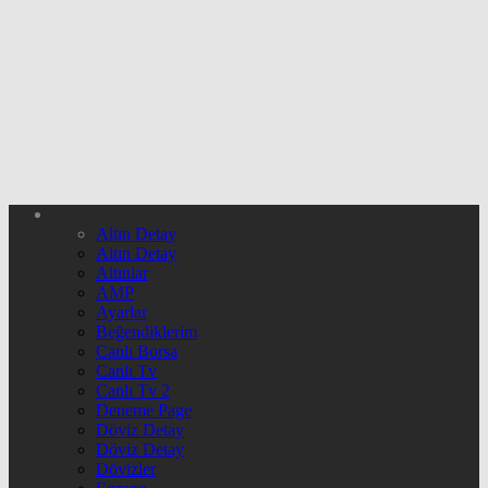
Altın Detay
Altın Detay
Altınlar
AMP
Ayarlar
Beğendiklerim
Canlı Borsa
Canlı Tv
Canlı Tv 2
Deneme Page
Döviz Detay
Döviz Detay
Dövizler