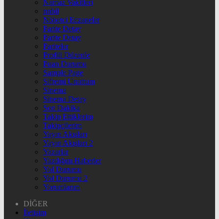
Namaz Vakitleri
nnbil
Nöbetçi Eczaneler
Parite Detay
Parite Detay
Pariteler
Profili Düzenle
Puan Durumu
Sample Page
Şifremi Unuttum
Sinema
Sinema Detay
Son Dakika
Takip Ettiklerim
Takipçilerim
Yayın Akışları
Yayın Akışları 2
Yazarlar
Yazdığım Haberler
Yol Durumu
Yol Durumu 2
Yorumlarım
DİĞER
İletişim