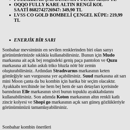
OQQO FULLY KARE ALTIN RENGİ KOL
SAATİ 8682742726947: 349,90 TL
LVSS CO GOLD BOMBELİ ÇENGEL KÜPE: 219,99
TL
ENERJİK BİR SARI
Sonbahar mevsiminin en sevilen renklerinden biri olan sarıyı
görünümlerinizde sıklıkla kullanabilirsiniz. Bunun için
Mudo
markasına ait açık bej rengindeki geniş paça pantolon ve
Quzu
markasına ait kalın askılı triko bluzla nötr bir zemin
oluşturabilirsiniz. Ardından
Stradıvarıus
markasının keten
gömleğiyle sarı vurgusuna yer açabilirsiniz.
Suud
markasına ait sarı
mini Moon çanta da bu kombin için harika bir seçim olacaktır.
Ayakkabı tercihinde ise hem bej hem de sarı detayları içerisinde
barındıran
Elle
markasının sivri burun topuklu ayakkabılarını
kullanabilirsiniz. Son adımda
Koton
markasının altın renkli katlı
zincir kolyesi ve
Shopi go
markasının açık sarı güneş gözlükleriyle
görünümünüzü tamamlayabilirsiniz.
Sonbahar kombin önerileri