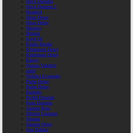
Hava Durumu
Hava Durumu 2
Header4
Hisse Detay
Hisse Detay
Hisseler
İletişim
Kayıt Ol
Kripto Paralar
Kriptopara Detay
Kriptopara Detay
Künye
Namaz Vakitleri
nnbil
Nöbetçi Eczaneler
Parite Detay
Parite Detay
Pariteler
Profili Düzenle
Puan Durumu
Sample Page
Şifremi Unuttum
Sinema
Sinema Detay
Son Dakika