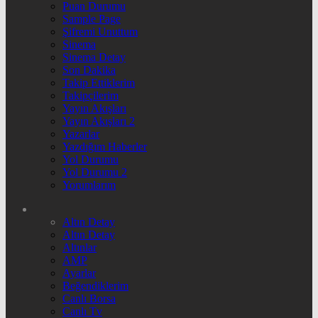
Puan Durumu
Sample Page
Şifremi Unuttum
Sinema
Sinema Detay
Son Dakika
Takip Ettiklerim
Takipçilerim
Yayın Akışları
Yayın Akışları 2
Yazarlar
Yazdığım Haberler
Yol Durumu
Yol Durumu 2
Yorumlarım
Altın Detay
Altın Detay
Altınlar
AMP
Ayarlar
Beğendiklerim
Canlı Borsa
Canlı Tv