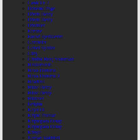
Canlı Tv 2
Deneme Page
Döviz Detay
Döviz Detay
Dövizler
Eczane
Favori İçeriklerim
Gazeteler
Genel Ayarlar
Giriş
Günlük Burç Yorumları
Hakkımızda
Hava Durumu
Hava Durumu 2
Header4
Hisse Detay
Hisse Detay
Hisseler
İletişim
Kayıt Ol
Kripto Paralar
Kriptopara Detay
Kriptopara Detay
Künye
Namaz Vakitleri