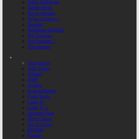
Takip Ettiklerim
Takipçilerim
Yayın Akışları
Yayın Akışları 2
Yazarlar
Yazdığım Haberler
Yol Durumu
Yol Durumu 2
Yorumlarım
Altın Detay
Altın Detay
Altınlar
AMP
Ayarlar
Beğendiklerim
Canlı Borsa
Canlı Tv
Canlı Tv 2
Deneme Page
Döviz Detay
Döviz Detay
Dövizler
Eczane