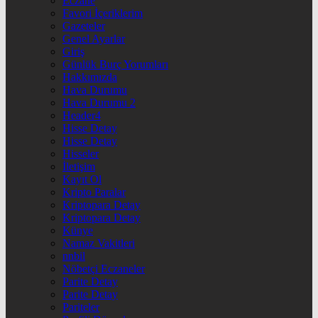
Eczane
Favori İçeriklerim
Gazeteler
Genel Ayarlar
Giriş
Günlük Burç Yorumları
Hakkımızda
Hava Durumu
Hava Durumu 2
Header4
Hisse Detay
Hisse Detay
Hisseler
İletişim
Kayıt Ol
Kripto Paralar
Kriptopara Detay
Kriptopara Detay
Künye
Namaz Vakitleri
nnbil
Nöbetçi Eczaneler
Parite Detay
Parite Detay
Pariteler