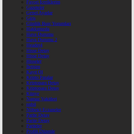
Favori İçeriklerim
Gazeteler
Genel Ayarlar
Giriş
Günlük Burç Yorumları
Hakkımızda
Hava Durumu
Hava Durumu 2
Header4
Hisse Detay
Hisse Detay
Hisseler
İletişim
Kayıt Ol
Kripto Paralar
Kriptopara Detay
Kriptopara Detay
Künye
Namaz Vakitleri
nnbil
Nöbetçi Eczaneler
Parite Detay
Parite Detay
Pariteler
Profili Düzenle