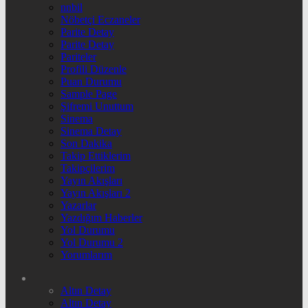
nnbil
Nöbetçi Eczaneler
Parite Detay
Parite Detay
Pariteler
Profili Düzenle
Puan Durumu
Sample Page
Şifremi Unuttum
Sinema
Sinema Detay
Son Dakika
Takip Ettiklerim
Takipçilerim
Yayın Akışları
Yayın Akışları 2
Yazarlar
Yazdığım Haberler
Yol Durumu
Yol Durumu 2
Yorumlarım
Altın Detay
Altın Detay