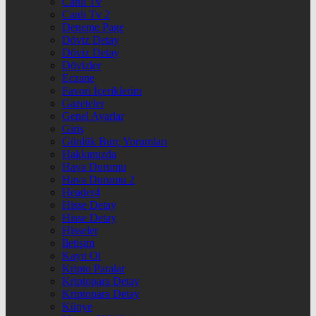
Canlı Tv
Canlı Tv 2
Deneme Page
Döviz Detay
Döviz Detay
Dövizler
Eczane
Favori İçeriklerim
Gazeteler
Genel Ayarlar
Giriş
Günlük Burç Yorumları
Hakkımızda
Hava Durumu
Hava Durumu 2
Header4
Hisse Detay
Hisse Detay
Hisseler
İletişim
Kayıt Ol
Kripto Paralar
Kriptopara Detay
Kriptopara Detay
Künye