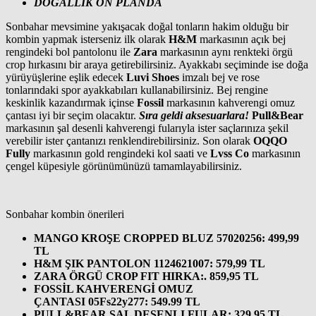
DOĞALLIK ÖN PLANDA
Sonbahar mevsimine yakışacak doğal tonların hakim olduğu bir
kombin yapmak isterseniz ilk olarak
H&M
markasının açık bej
rengindeki bol pantolonu ile
Zara
markasının aynı renkteki örgü
crop hırkasını bir araya getirebilirsiniz. Ayakkabı seçiminde ise doğa
yürüyüşlerine eşlik edecek
Luvi Shoes
imzalı bej ve rose
tonlarındaki spor ayakkabıları kullanabilirsiniz. Bej rengine
keskinlik kazandırmak içinse
Fossil
markasının kahverengi omuz
çantası iyi bir seçim olacaktır.
Sıra geldi aksesuarlara!
Pull&Bear
markasının şal desenli kahverengi fularıyla ister saçlarınıza şekil
verebilir ister çantanızı renklendirebilirsiniz. Son olarak
OQQO
Fully
markasının gold rengindeki kol saati ve
Lvss Co
markasının
çengel küpesiyle görünümünüzü tamamlayabilirsiniz.
Sonbahar kombin önerileri
MANGO KROŞE CROPPED BLUZ 57020256: 499,99
TL
H&M ŞIK PANTOLON 1124621007: 579,99 TL
ZARA ÖRGÜ CROP FIT HIRKA:. 859,95 TL
FOSSİL KAHVERENGİ OMUZ
ÇANTASI 05Fs22y277: 549.99 TL
PULL&BEAR ŞAL DESENLI FULAR: 329,95 TL