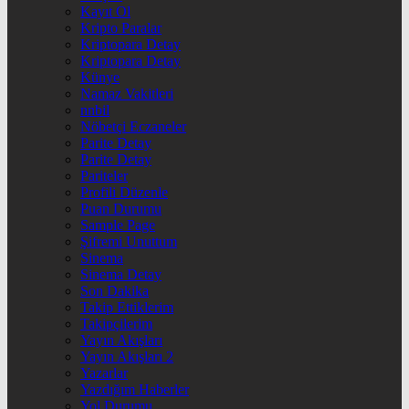
Kayıt Ol
Kripto Paralar
Kriptopara Detay
Kriptopara Detay
Künye
Namaz Vakitleri
nnbil
Nöbetçi Eczaneler
Parite Detay
Parite Detay
Pariteler
Profili Düzenle
Puan Durumu
Sample Page
Şifremi Unuttum
Sinema
Sinema Detay
Son Dakika
Takip Ettiklerim
Takipçilerim
Yayın Akışları
Yayın Akışları 2
Yazarlar
Yazdığım Haberler
Yol Durumu