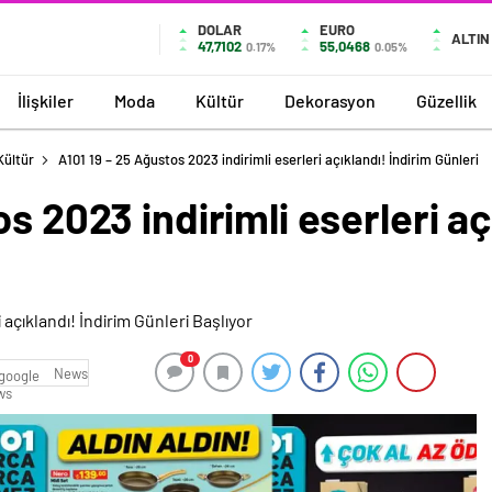
DOLAR
EURO
ALTIN
47,7102
55,0468
0.17%
0.05%
İlişkiler
Moda
Kültür
Dekorasyon
Güzellik
Kültür
A101 19 – 25 Ağustos 2023 indirimli eserleri açıklandı! İndirim Günleri
s 2023 indirimli eserleri aç
0
News