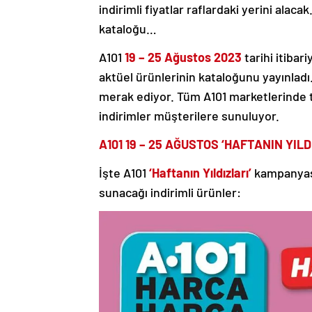
indirimli fiyatlar raflardaki yerini alac
kataloğu…
A101
19 – 25 Ağustos​ 2023
tarihi itiba
aktüel ürünlerinin kataloğunu yayınladı
merak ediyor. Tüm A101 marketlerinde t
indirimler müşterilere sunuluyor.
A101
19 – 25 AĞUSTOS ‘HAFTANIN YILD
İşte A101
‘Haftanın Yıldızları’
kampanyas
sunacağı indirimli ürünler: