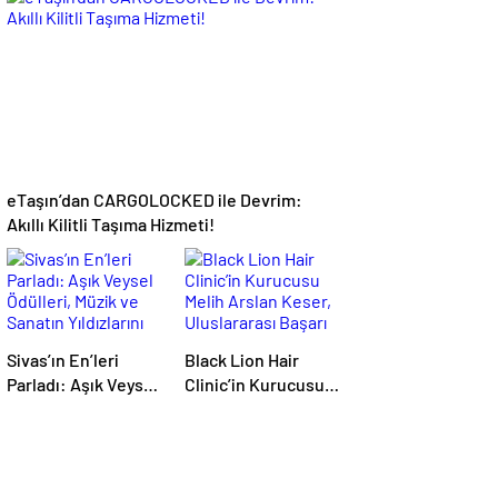
Buldu
BAŞVURULARI
BAŞLADI
eTaşın’dan CARGOLOCKED ile Devrim:
Akıllı Kilitli Taşıma Hizmeti!
Sivas’ın En’leri
Black Lion Hair
Parladı: Aşık Veysel
Clinic’in Kurucusu
Ödülleri, Müzik ve
Melih Arslan Keser,
Sanatın Yıldızlarını
Uluslararası Başarı
Bir Araya Getirdi
ve Kariyer
Ödüllerinde ‘Yılın En