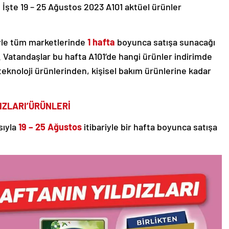
ak. İşte 19 – 25 Ağustos 2023 A101 aktüel ürünler
riyle tüm marketlerinde
1 hafta
boyunca satışa sunacağı
. Vatandaşlar bu hafta A101’de hangi ürünler indirimde
eknoloji ürünlerinden, kişisel bakım ürünlerine kadar
IZLARI’
ÜRÜNLERİ
ıyla
19 – 25 Ağustos
itibariyle bir hafta boyunca satışa