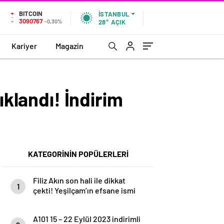
BITCOIN
İSTANBUL
3090767
-0,30%
28°
AÇIK
Kariyer
Magazin
ıklandı! İndirim
KATEGORİNİN POPÜLERLERİ
Filiz Akın son hali ile dikkat
1
çekti! Yeşilçam’ın efsane ismi
paylaşımıyla…
A101 15 – 22 Eylül 2023 indirimli