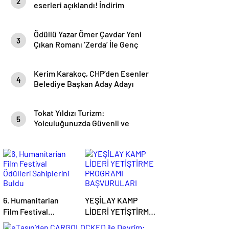
2
eserleri açıklandı! İndirim
Günleri Başlıyor
Ödüllü Yazar Ömer Çavdar Yeni
3
Çıkan Romanı ‘Zerda’ İle Genç
Okurları Büyüledi
Kerim Karakoç, CHP’den Esenler
4
Belediye Başkan Aday Adayı
olduğunu açıkladı
Tokat Yıldızı Turizm:
5
Yolculuğunuzda Güvenli ve
Konforlu Bir Yıldız
6. Humanitarian
YEŞİLAY KAMP
Film Festival
LİDERİ YETİŞTİRME
Ödülleri Sahiplerini
PROGRAMI