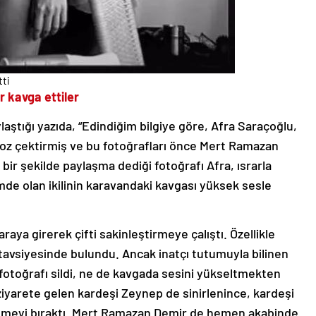
ti
 kavga ettiler
laştığı yazıda, “Edindiğim bilgiye göre, Afra Saraçoğlu,
ı poz çektirmiş ve bu fotoğrafları önce Mert Ramazan
bir şekilde paylaşma dediği fotoğrafı Afra, ısrarla
imde olan ikilinin karavandaki kavgası yüksek sesle
ya girerek çifti sakinleştirmeye çalıştı. Özellikle
 tavsiyesinde bulundu. Ancak inatçı tutumuyla bilinen
otoğrafı sildi, ne de kavgada sesini yükseltmekten
iyarete gelen kardeşi Zeynep de sinirlenince, kardeşi
etmeyi bıraktı. Mert Ramazan Demir de hemen akabinde