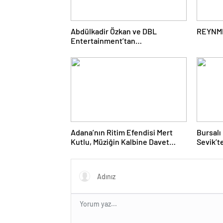
Abdülkadir Özkan ve DBL
REYNM
Entertainment’tan
Dezenformasyon Kampanyasına
Karşı açıklama!
Adana’nın Ritim Efendisi Mert
Bursalı
Kutlu, Müziğin Kalbine Davet
Sevik’t
Ediyor!
dutlukt