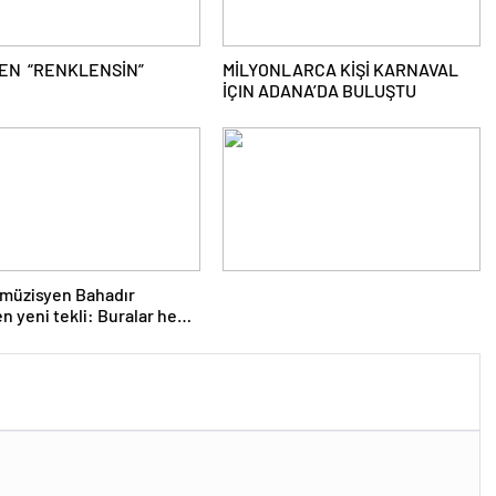
EN “RENKLENSİN”
MİLYONLARCA KİŞİ KARNAVAL
İÇIN ADANA’DA BULUŞTU
 müzisyen Bahadır
en yeni tekli: Buralar hep
u!