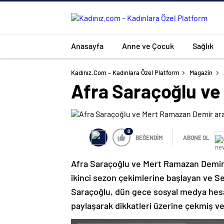
Anasayfa
Anne ve Çocuk
Sağlık
Kadınız.com – Kadınlara Özel Platform
Magazin
Afra Saraçoğlu ve
0
BEĞENDİM
ABONE OL
Afra Saraçoğlu ve Mert Ramazan Demir a
ikinci sezon çekimlerine başlayan ve S
Saraçoğlu, dün gece sosyal medya hesab
paylaşarak dikkatleri üzerine çekmiş ve