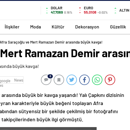
DOLAR
EURO
ALTIN
47,7069
55,0108
0.16%
-0.02%
İlişkiler
Moda
Kültür
Dekorasyon
Güzellik
Afra Saraçoğlu ve Mert Ramazan Demir arasında büyük kavga!
 Mert Ramazan Demir arası
0
News
rasında büyük bir kavga yaşandı! Yalı Çapkını dizisinin
eyran karakteriyle büyük beğeni toplayan Afra
ından sütyensiz bir şekilde çekilmiş bir fotoğrafını
 takipçilerinden büyük ilgi görmüştü.