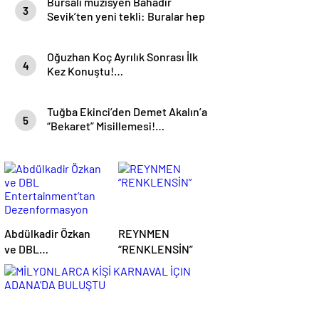
Bursalı müzisyen Bahadır
3
Sevik’ten yeni tekli: Buralar hep
dutluktu!
Oğuzhan Koç Ayrılık Sonrası İlk
4
Kez Konuştu!…
Tuğba Ekinci’den Demet Akalın’a
5
“Bekaret” Misillemesi!…
Abdülkadir Özkan
REYNMEN
ve DBL
“RENKLENSİN”
Entertainment’tan
Dezenformasyon
Kampanyasına
Karşı açıklama!