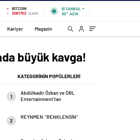
BITCOIN
İSTANBUL
3061753
-0,40%
30°
AÇIK
Kariyer
Magazin
nda büyük kavga!
KATEGORİNİN POPÜLERLERİ
Abdülkadir Özkan ve DBL
1
Entertainment’tan
Dezenformasyon Kampanyasına
Karşı açıklama!
REYNMEN “RENKLENSİN”
2