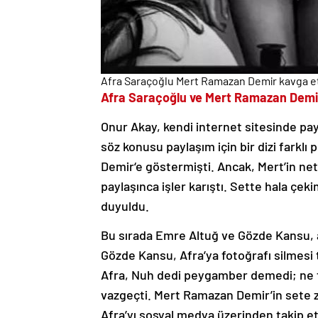
Afra Saraçoğlu Mert Ramazan Demir kavga et
Afra Saraçoğlu ve Mert Ramazan Demir
Onur Akay, kendi internet sitesinde pay
söz konusu paylaşım için bir dizi farkl
Demir‘e göstermişti. Ancak, Mert’in net 
paylaşınca işler karıştı. Sette hala çek
duyuldu.
Bu sırada Emre Altuğ ve Gözde Kansu, ara
Gözde Kansu, Afra’ya fotoğrafı silmesi
Afra, Nuh dedi peygamber demedi; ne f
vazgeçti. Mert Ramazan Demir’in sete z
Afra’yı sosyal medya üzerinden takip 