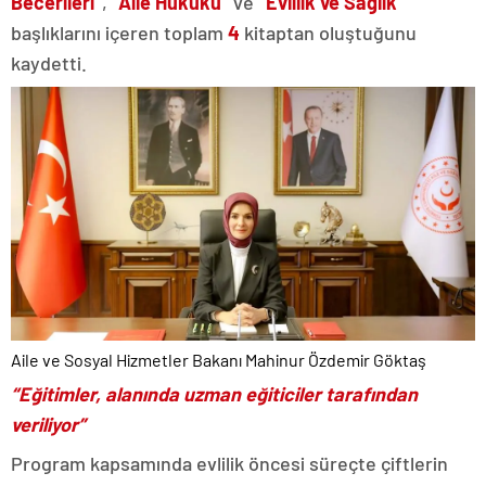
Becerileri”
,
“Aile Hukuku”
ve
“Evlilik ve Sağlık”
başlıklarını içeren toplam
4
kitaptan oluştuğunu
kaydetti.
Aile ve Sosyal Hizmetler Bakanı Mahinur Özdemir Göktaş
“Eğitimler, alanında uzman eğiticiler tarafından
veriliyor”
Program kapsamında evlilik öncesi süreçte çiftlerin