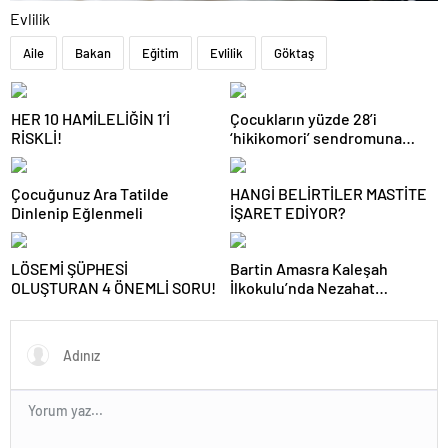
Evlilik
Aile
Bakan
Eğitim
Evlilik
Göktaş
HER 10 HAMİLELİĞİN 1’İ
Çocukların yüzde 28’i
RİSKLİ!
‘hikikomori’ sendromuna
maruz kalıyor
Çocuğunuz Ara Tatilde
HANGİ BELİRTİLER MASTİTE
Dinlenip Eğlenmeli
İŞARET EDİYOR?
LÖSEMİ ŞÜPHESİ
Bartin Amasra Kaleşah
OLUŞTURAN 4 ÖNEMLİ SORU!
İlkokulu’nda Nezahat
Öğretmen’den Eğitimde
Uluslararası Başarı