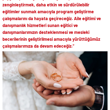
zenginleştirmek, daha etkin ve sürdürülebilir
eğitimler sunmak amacıyla program geliştirme
çalışmalarını da hayata geçireceğiz. Aile eğitimi ve
danışmanlık hizmetleri sunan eğitici ve
danışmanlarımızın desteklenmesi ve mesleki
becerilerinin geliştirilmesi amacıyla yürüttüğümüz
çalışmalarımıza da devam edeceğiz.”