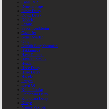
Canlı Tv 2
Deneme Page
Döviz Detay
Döviz Detay
Dövizler
Eczane
Favori İçeriklerim
Gazeteler
Genel Ayarlar
Giriş
Günlük Burç Yorumları
Hakkımızda
Hava Durumu
Hava Durumu 2
Header4
Hisse Detay
Hisse Detay
Hisseler
İletişim
Kayıt Ol
Kripto Paralar
Kriptopara Detay
Kriptopara Detay
Künye
Namaz Vakitleri