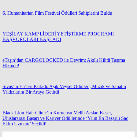
6. Humanitarian Film Festival Ödülleri Sahiplerini Buldu
YEŞİLAY KAMP LİDERİ YETİŞTİRME PROGRAMI
BAŞVURULARI BAŞLADI
eTaşın’dan CARGOLOCKED ile Devrim: Akıllı Kilitli Taşıma
Hizmeti!
Sivas’ın En’leri Parladı: Aşık Veysel Ödülleri, Müzik ve Sanatın
Yıldızlarını Bir Araya Getirdi
Black Lion Hair Clinic’in Kurucusu Melih Arslan Keser,
Uluslararası Başarı ve Kariyer Ödüllerinde ‘Yılın En Başarılı Saç
Ekim Uzmanı’ Seçildi!