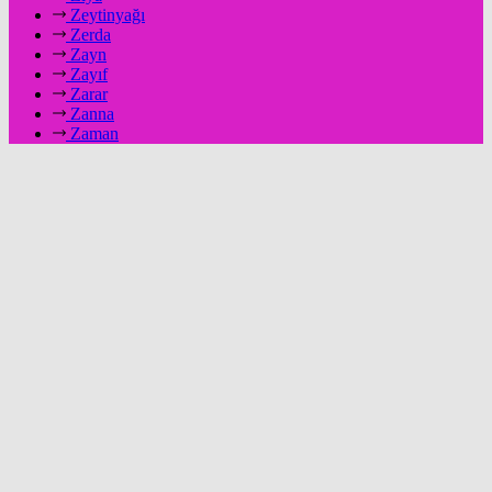
Zeytinyağı
Zerda
Zayn
Zayıf
Zarar
Zanna
Zaman