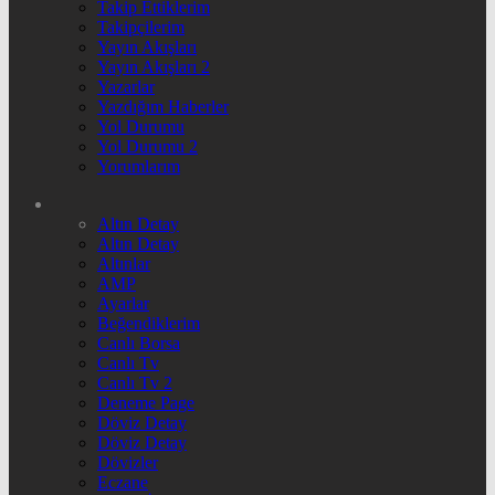
Takip Ettiklerim
Takipçilerim
Yayın Akışları
Yayın Akışları 2
Yazarlar
Yazdığım Haberler
Yol Durumu
Yol Durumu 2
Yorumlarım
Altın Detay
Altın Detay
Altınlar
AMP
Ayarlar
Beğendiklerim
Canlı Borsa
Canlı Tv
Canlı Tv 2
Deneme Page
Döviz Detay
Döviz Detay
Dövizler
Eczane