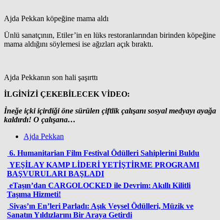
Ajda Pekkan köpeğine mama aldı
Ünlü sanatçının, Etiler’in en lüks restoranlarından birinden köpeğine
mama aldığını söylemesi ise ağızları açık bıraktı.
Ajda Pekkanın son hali şaşırttı
İLGİNİZİ ÇEKEBİLECEK VİDEO:
İneğe içki içirdiği öne sürülen çiftlik çalışanı sosyal medyayı ayağa
kaldırdı! O çalışana…
Ajda Pekkan
6. Humanitarian Film Festival Ödülleri Sahiplerini Buldu
YEŞİLAY KAMP LİDERİ YETİŞTİRME PROGRAMI
BAŞVURULARI BAŞLADI
eTaşın’dan CARGOLOCKED ile Devrim: Akıllı Kilitli
Taşıma Hizmeti!
Sivas’ın En’leri Parladı: Aşık Veysel Ödülleri, Müzik ve
Sanatın Yıldızlarını Bir Araya Getirdi