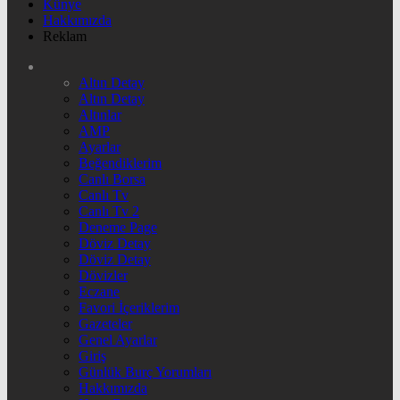
Künye
Hakkımızda
Reklam
Altın Detay
Altın Detay
Altınlar
AMP
Ayarlar
Beğendiklerim
Canlı Borsa
Canlı Tv
Canlı Tv 2
Deneme Page
Döviz Detay
Döviz Detay
Dövizler
Eczane
Favori İçeriklerim
Gazeteler
Genel Ayarlar
Giriş
Günlük Burç Yorumları
Hakkımızda