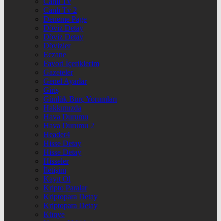
Canlı Tv
Canlı Tv 2
Deneme Page
Döviz Detay
Döviz Detay
Dövizler
Eczane
Favori İçeriklerim
Gazeteler
Genel Ayarlar
Giriş
Günlük Burç Yorumları
Hakkımızda
Hava Durumu
Hava Durumu 2
Header4
Hisse Detay
Hisse Detay
Hisseler
İletişim
Kayıt Ol
Kripto Paralar
Kriptopara Detay
Kriptopara Detay
Künye