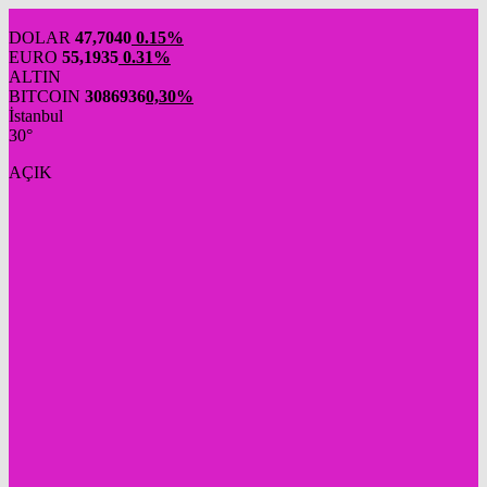
DOLAR
47,7040
0.15%
EURO
55,1935
0.31%
ALTIN
BITCOIN
3086936
0,30%
İstanbul
30°
AÇIK