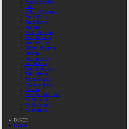
Namaz Vakitleri
nnbil
Nöbetçi Eczaneler
Parite Detay
Parite Detay
Pariteler
Profili Düzenle
Puan Durumu
Sample Page
Şifremi Unuttum
Sinema
Sinema Detay
Son Dakika
Takip Ettiklerim
Takipçilerim
Yayın Akışları
Yayın Akışları 2
Yazarlar
Yazdığım Haberler
Yol Durumu
Yol Durumu 2
Yorumlarım
DİĞER
İletişim