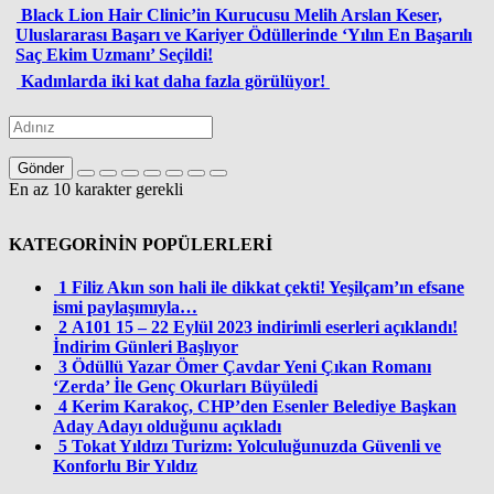
Black Lion Hair Clinic’in Kurucusu Melih Arslan Keser,
Uluslararası Başarı ve Kariyer Ödüllerinde ‘Yılın En Başarılı
Saç Ekim Uzmanı’ Seçildi!
Kadınlarda iki kat daha fazla görülüyor!
Gönder
En az 10 karakter gerekli
KATEGORİNİN POPÜLERLERİ
1
Filiz Akın son hali ile dikkat çekti! Yeşilçam’ın efsane
ismi paylaşımıyla…
2
A101 15 – 22 Eylül 2023 indirimli eserleri açıklandı!
İndirim Günleri Başlıyor
3
Ödüllü Yazar Ömer Çavdar Yeni Çıkan Romanı
‘Zerda’ İle Genç Okurları Büyüledi
4
Kerim Karakoç, CHP’den Esenler Belediye Başkan
Aday Adayı olduğunu açıkladı
5
Tokat Yıldızı Turizm: Yolculuğunuzda Güvenli ve
Konforlu Bir Yıldız