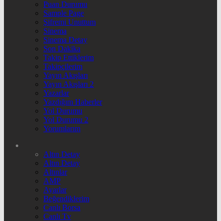
Puan Durumu
Sample Page
Şifremi Unuttum
Sinema
Sinema Detay
Son Dakika
Takip Ettiklerim
Takipçilerim
Yayın Akışları
Yayın Akışları 2
Yazarlar
Yazdığım Haberler
Yol Durumu
Yol Durumu 2
Yorumlarım
Altın Detay
Altın Detay
Altınlar
AMP
Ayarlar
Beğendiklerim
Canlı Borsa
Canlı Tv