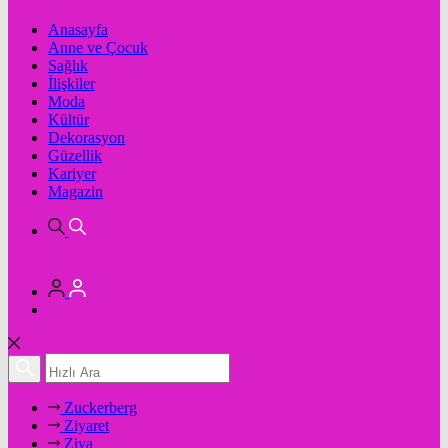
Anasayfa
Anne ve Çocuk
Sağlık
İlişkiler
Moda
Kültür
Dekorasyon
Güzellik
Kariyer
Magazin
Zuckerberg
Ziyaret
Ziya