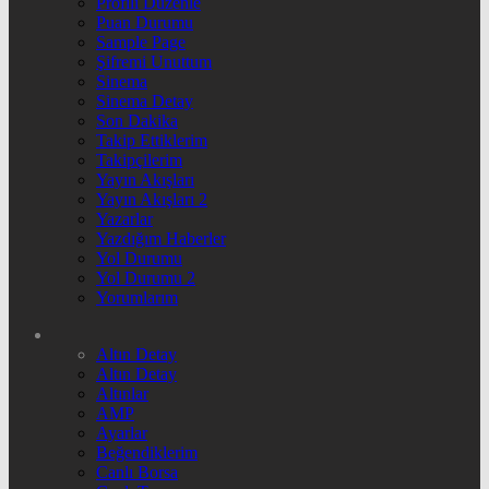
Profili Düzenle
Puan Durumu
Sample Page
Şifremi Unuttum
Sinema
Sinema Detay
Son Dakika
Takip Ettiklerim
Takipçilerim
Yayın Akışları
Yayın Akışları 2
Yazarlar
Yazdığım Haberler
Yol Durumu
Yol Durumu 2
Yorumlarım
Altın Detay
Altın Detay
Altınlar
AMP
Ayarlar
Beğendiklerim
Canlı Borsa