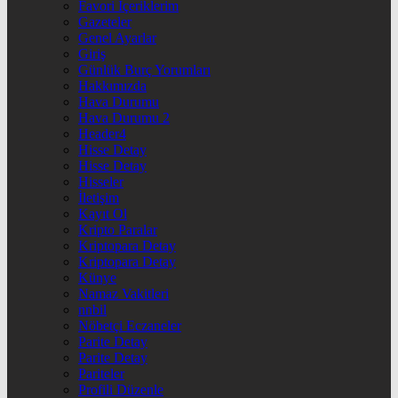
Favori İçeriklerim
Gazeteler
Genel Ayarlar
Giriş
Günlük Burç Yorumları
Hakkımızda
Hava Durumu
Hava Durumu 2
Header4
Hisse Detay
Hisse Detay
Hisseler
İletişim
Kayıt Ol
Kripto Paralar
Kriptopara Detay
Kriptopara Detay
Künye
Namaz Vakitleri
nnbil
Nöbetçi Eczaneler
Parite Detay
Parite Detay
Pariteler
Profili Düzenle