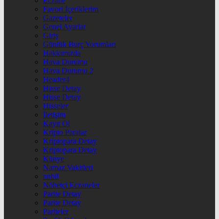
Eczane
Favori İçeriklerim
Gazeteler
Genel Ayarlar
Giriş
Günlük Burç Yorumları
Hakkımızda
Hava Durumu
Hava Durumu 2
Header4
Hisse Detay
Hisse Detay
Hisseler
İletişim
Kayıt Ol
Kripto Paralar
Kriptopara Detay
Kriptopara Detay
Künye
Namaz Vakitleri
nnbil
Nöbetçi Eczaneler
Parite Detay
Parite Detay
Pariteler