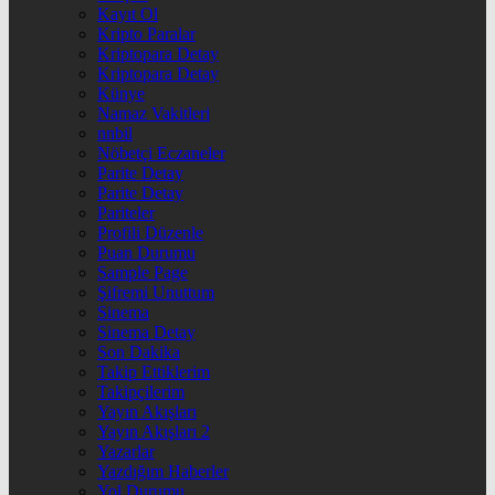
Kayıt Ol
Kripto Paralar
Kriptopara Detay
Kriptopara Detay
Künye
Namaz Vakitleri
nnbil
Nöbetçi Eczaneler
Parite Detay
Parite Detay
Pariteler
Profili Düzenle
Puan Durumu
Sample Page
Şifremi Unuttum
Sinema
Sinema Detay
Son Dakika
Takip Ettiklerim
Takipçilerim
Yayın Akışları
Yayın Akışları 2
Yazarlar
Yazdığım Haberler
Yol Durumu