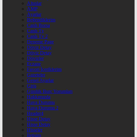
Altınlar
AMP
Ayarlar
Beğendiklerim
Canlı Borsa
Canlı Tv
Canlı Tv 2
Deneme Page
Döviz Detay
Döviz Detay
Dövizler
Eczane
Favori İçeriklerim
Gazeteler
Genel Ayarlar
Giriş
Günlük Burç Yorumları
Hakkımızda
Hava Durumu
Hava Durumu 2
Header4
Hisse Detay
Hisse Detay
Hisseler
İletişim