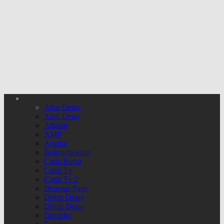
Altın Detay
Altın Detay
Altınlar
AMP
Ayarlar
Beğendiklerim
Canlı Borsa
Canlı Tv
Canlı Tv 2
Deneme Page
Döviz Detay
Döviz Detay
Dövizler