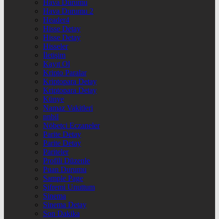
Hava Durumu
Hava Durumu 2
Header4
Hisse Detay
Hisse Detay
Hisseler
İletişim
Kayıt Ol
Kripto Paralar
Kriptopara Detay
Kriptopara Detay
Künye
Namaz Vakitleri
nnbil
Nöbetçi Eczaneler
Parite Detay
Parite Detay
Pariteler
Profili Düzenle
Puan Durumu
Sample Page
Şifremi Unuttum
Sinema
Sinema Detay
Son Dakika