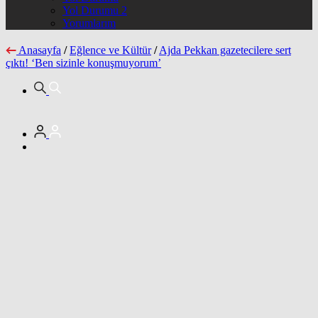
Yol Durumu 2
Yorumlarım
Anasayfa
/
Eğlence ve Kültür
/
Ajda Pekkan gazetecilere sert
çıktı! ‘Ben sizinle konuşmuyorum’