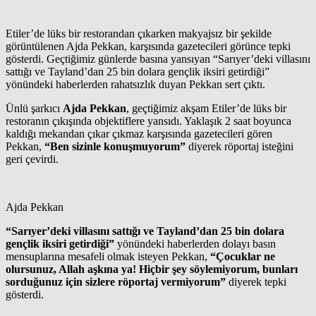
Etiler’de lüks bir restorandan çıkarken makyajsız bir şekilde
görüntülenen Ajda Pekkan, karşısında gazetecileri görünce tepki
gösterdi. Geçtiğimiz günlerde basına yansıyan “Sarıyer’deki villasını
sattığı ve Tayland’dan 25 bin dolara gençlik iksiri getirdiği”
yönündeki haberlerden rahatsızlık duyan Pekkan sert çıktı.
Ünlü şarkıcı
Ajda Pekkan
, geçtiğimiz akşam Etiler’de lüks bir
restoranın çıkışında objektiflere yansıdı. Yaklaşık 2 saat boyunca
kaldığı mekandan çıkar çıkmaz karşısında gazetecileri gören
Pekkan,
“Ben sizinle konuşmuyorum”
diyerek röportaj isteğini
geri çevirdi.
Ajda Pekkan
“Sarıyer’deki villasını sattığı ve Tayland’dan 25 bin dolara
gençlik iksiri getirdiği”
yönündeki haberlerden dolayı basın
mensuplarına mesafeli olmak isteyen Pekkan,
“Çocuklar ne
olursunuz, Allah aşkına ya! Hiçbir şey söylemiyorum, bunları
sorduğunuz için sizlere röportaj vermiyorum”
diyerek tepki
gösterdi.