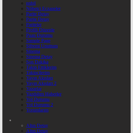
nnbil
Nöbetçi Eczaneler
Parite Detay
Parite Detay
Pariteler
Profili Düzenle
Puan Durumu
Sample Page
Şifremi Unuttum
Sinema
Sinema Detay
Son Dakika
Takip Ettiklerim
Takipçilerim
Yayın Akışları
Yayın Akışları 2
Yazarlar
Yazdığım Haberler
Yol Durumu
Yol Durumu 2
Yorumlarım
Altın Detay
Altın Detay