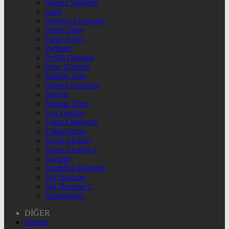
Namaz Vakitleri
nnbil
Nöbetçi Eczaneler
Parite Detay
Parite Detay
Pariteler
Profili Düzenle
Puan Durumu
Sample Page
Şifremi Unuttum
Sinema
Sinema Detay
Son Dakika
Takip Ettiklerim
Takipçilerim
Yayın Akışları
Yayın Akışları 2
Yazarlar
Yazdığım Haberler
Yol Durumu
Yol Durumu 2
Yorumlarım
DİĞER
İletişim