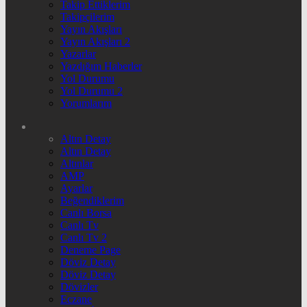
Takip Ettiklerim
Takipçilerim
Yayın Akışları
Yayın Akışları 2
Yazarlar
Yazdığım Haberler
Yol Durumu
Yol Durumu 2
Yorumlarım
Altın Detay
Altın Detay
Altınlar
AMP
Ayarlar
Beğendiklerim
Canlı Borsa
Canlı Tv
Canlı Tv 2
Deneme Page
Döviz Detay
Döviz Detay
Dövizler
Eczane