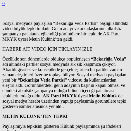
0
Sosyal medyada paylaşılan “Bekarlığa Veda Partisi” başlığı altındaki
video büyük tepki topladı. Gelin adayı ve arkadaşlarının alkolsüz
şampanya patlatarak eğlendiği görüntülere bir tepki de AK Parti
MKYK üyesi Metin Külünk’ten geldi.
HABERE AİT VİDEO İÇİN TIKLAYIN
İZLE
Özellikle son dönemlerde oldukça popülerleşen
“Bekarlığa Veda”
adı altındaki partiler sosyal medyada sık sık karşımıza çıkıyor.
Abartılı giysiler ve konseptlerle gerçekleştirilen bu partiler zaman
zaman eleştirileri üzerine toplayabiliyor. Sosyal medyada paylaşılan
yeni bir
“Bekarlığa Veda Partisi”
videosu da kullanıcılardan
eleştiri aldı. Görüntülerdeki gelin adayının başının kapalı olması ve
elindeki alkolsüz şampanya olduğu bilinen içeceği patlatması
tepkilerin odağı oldu.
AK Parti MKYK
üyesi
Metin
Külünk
de
sosyal medya hesabı üzerinden yaptığı paylaşımla görüntülere tepki
gösteren isimler arasında yer aldı.
METİN KÜLÜNK’TEN TEPKİ
Paylaşımıyla tepkisini gösteren Külünk paylaşımında şu ifadeleri