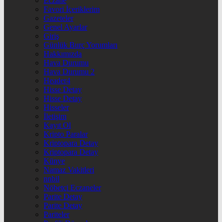
Eczane
Favori İçeriklerim
Gazeteler
Genel Ayarlar
Giriş
Günlük Burç Yorumları
Hakkımızda
Hava Durumu
Hava Durumu 2
Header4
Hisse Detay
Hisse Detay
Hisseler
İletişim
Kayıt Ol
Kripto Paralar
Kriptopara Detay
Kriptopara Detay
Künye
Namaz Vakitleri
nnbil
Nöbetçi Eczaneler
Parite Detay
Parite Detay
Pariteler