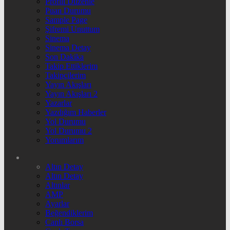
Profili Düzenle
Puan Durumu
Sample Page
Şifremi Unuttum
Sinema
Sinema Detay
Son Dakika
Takip Ettiklerim
Takipçilerim
Yayın Akışları
Yayın Akışları 2
Yazarlar
Yazdığım Haberler
Yol Durumu
Yol Durumu 2
Yorumlarım
Altın Detay
Altın Detay
Altınlar
AMP
Ayarlar
Beğendiklerim
Canlı Borsa