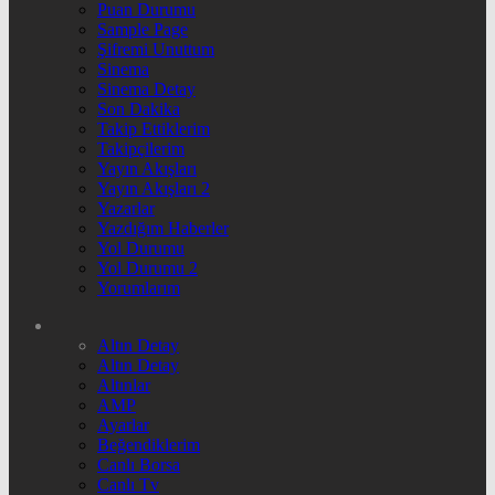
Puan Durumu
Sample Page
Şifremi Unuttum
Sinema
Sinema Detay
Son Dakika
Takip Ettiklerim
Takipçilerim
Yayın Akışları
Yayın Akışları 2
Yazarlar
Yazdığım Haberler
Yol Durumu
Yol Durumu 2
Yorumlarım
Altın Detay
Altın Detay
Altınlar
AMP
Ayarlar
Beğendiklerim
Canlı Borsa
Canlı Tv