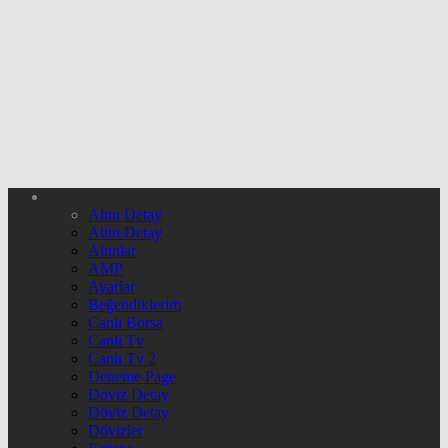
Altın Detay
Altın Detay
Altınlar
AMP
Ayarlar
Beğendiklerim
Canlı Borsa
Canlı Tv
Canlı Tv 2
Deneme Page
Döviz Detay
Döviz Detay
Dövizler