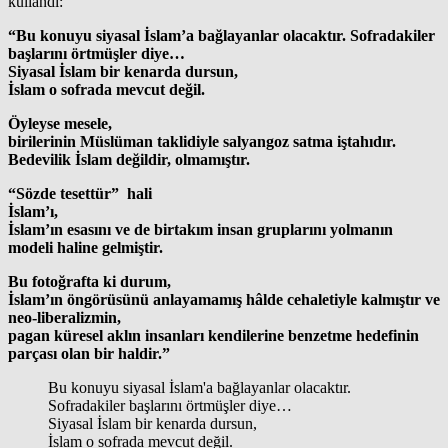
kullandı:
“Bu konuyu siyasal İslam’a bağlayanlar olacaktır. Sofradakiler
başlarını örtmüşler diye…
Siyasal İslam bir kenarda dursun,
İslam o sofrada mevcut değil.
Öyleyse mesele,
birilerinin Müslüman taklidiyle salyangoz satma iştahıdır.
Bedevilik İslam değildir, olmamıştır.
“Sözde tesettür” hali
İslam’ı,
İslam’ın esasını ve de birtakım insan gruplarını yolmanın
modeli haline gelmiştir.
Bu fotoğrafta ki durum,
İslam’ın öngörüsünü anlayamamış hâlde cehaletiyle kalmıştır ve
neo-liberalizmin,
pagan küresel aklın insanları kendilerine benzetme hedefinin
parçası olan bir haldir.”
Bu konuyu siyasal İslam'a bağlayanlar olacaktır.
Sofradakiler başlarını örtmüşler diye…
Siyasal İslam bir kenarda dursun,
İslam o sofrada mevcut değil.