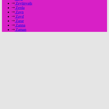
Zeytinyağı
Zerda
Zayn
Zayıf
Zarar
Zanna
Zaman