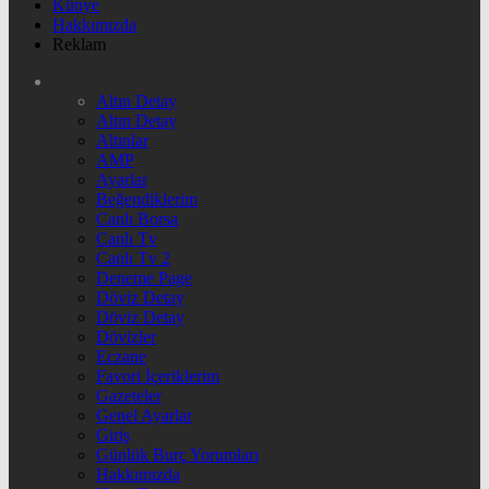
Künye
Hakkımızda
Reklam
Altın Detay
Altın Detay
Altınlar
AMP
Ayarlar
Beğendiklerim
Canlı Borsa
Canlı Tv
Canlı Tv 2
Deneme Page
Döviz Detay
Döviz Detay
Dövizler
Eczane
Favori İçeriklerim
Gazeteler
Genel Ayarlar
Giriş
Günlük Burç Yorumları
Hakkımızda