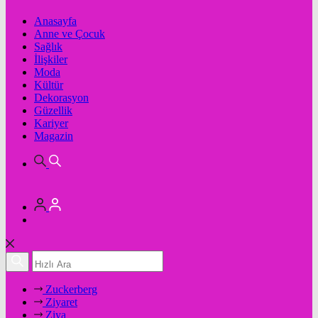
Anasayfa
Anne ve Çocuk
Sağlık
İlişkiler
Moda
Kültür
Dekorasyon
Güzellik
Kariyer
Magazin
Zuckerberg
Ziyaret
Ziya