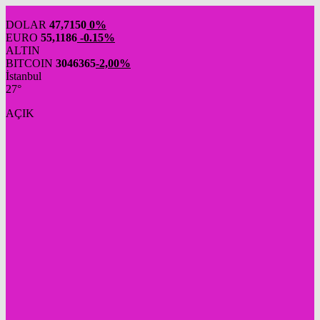
DOLAR
47,7150
0%
EURO
55,1186
-0.15%
ALTIN
BITCOIN
3046365
-2,00%
İstanbul
27°
AÇIK