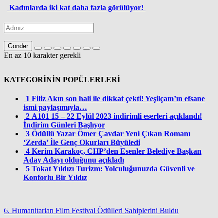
Kadınlarda iki kat daha fazla görülüyor!
Gönder
En az 10 karakter gerekli
KATEGORİNİN POPÜLERLERİ
1
Filiz Akın son hali ile dikkat çekti! Yeşilçam’ın efsane
ismi paylaşımıyla…
2
A101 15 – 22 Eylül 2023 indirimli eserleri açıklandı!
İndirim Günleri Başlıyor
3
Ödüllü Yazar Ömer Çavdar Yeni Çıkan Romanı
‘Zerda’ İle Genç Okurları Büyüledi
4
Kerim Karakoç, CHP’den Esenler Belediye Başkan
Aday Adayı olduğunu açıkladı
5
Tokat Yıldızı Turizm: Yolculuğunuzda Güvenli ve
Konforlu Bir Yıldız
6. Humanitarian Film Festival Ödülleri Sahiplerini Buldu