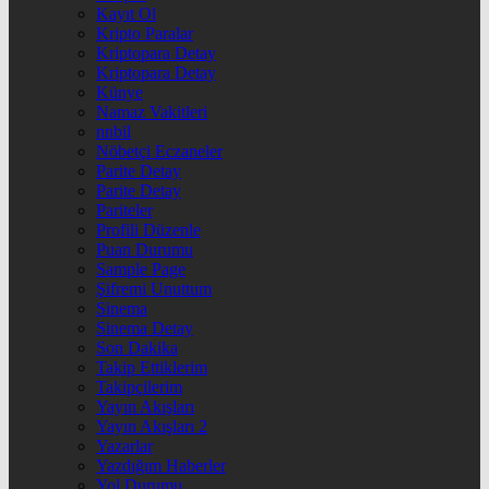
Kayıt Ol
Kripto Paralar
Kriptopara Detay
Kriptopara Detay
Künye
Namaz Vakitleri
nnbil
Nöbetçi Eczaneler
Parite Detay
Parite Detay
Pariteler
Profili Düzenle
Puan Durumu
Sample Page
Şifremi Unuttum
Sinema
Sinema Detay
Son Dakika
Takip Ettiklerim
Takipçilerim
Yayın Akışları
Yayın Akışları 2
Yazarlar
Yazdığım Haberler
Yol Durumu