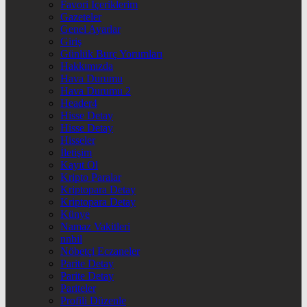
Favori İçeriklerim
Gazeteler
Genel Ayarlar
Giriş
Günlük Burç Yorumları
Hakkımızda
Hava Durumu
Hava Durumu 2
Header4
Hisse Detay
Hisse Detay
Hisseler
İletişim
Kayıt Ol
Kripto Paralar
Kriptopara Detay
Kriptopara Detay
Künye
Namaz Vakitleri
nnbil
Nöbetçi Eczaneler
Parite Detay
Parite Detay
Pariteler
Profili Düzenle