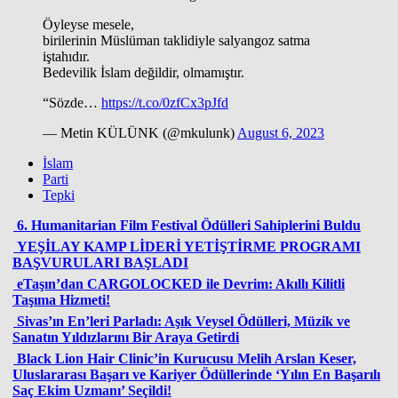
Öyleyse mesele,
birilerinin Müslüman taklidiyle salyangoz satma
iştahıdır.
Bedevilik İslam değildir, olmamıştır.
“Sözde…
https://t.co/0zfCx3pJfd
— Metin KÜLÜNK (@mkulunk)
August 6, 2023
İslam
Parti
Tepki
6. Humanitarian Film Festival Ödülleri Sahiplerini Buldu
YEŞİLAY KAMP LİDERİ YETİŞTİRME PROGRAMI
BAŞVURULARI BAŞLADI
eTaşın’dan CARGOLOCKED ile Devrim: Akıllı Kilitli
Taşıma Hizmeti!
Sivas’ın En’leri Parladı: Aşık Veysel Ödülleri, Müzik ve
Sanatın Yıldızlarını Bir Araya Getirdi
Black Lion Hair Clinic’in Kurucusu Melih Arslan Keser,
Uluslararası Başarı ve Kariyer Ödüllerinde ‘Yılın En Başarılı
Saç Ekim Uzmanı’ Seçildi!