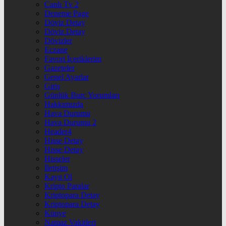
Canlı Tv 2
Deneme Page
Döviz Detay
Döviz Detay
Dövizler
Eczane
Favori İçeriklerim
Gazeteler
Genel Ayarlar
Giriş
Günlük Burç Yorumları
Hakkımızda
Hava Durumu
Hava Durumu 2
Header4
Hisse Detay
Hisse Detay
Hisseler
İletişim
Kayıt Ol
Kripto Paralar
Kriptopara Detay
Kriptopara Detay
Künye
Namaz Vakitleri