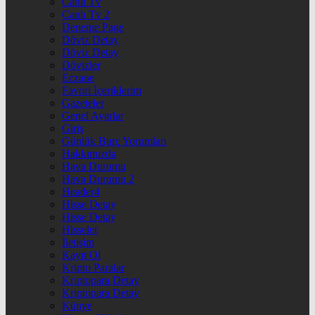
Canlı Tv
Canlı Tv 2
Deneme Page
Döviz Detay
Döviz Detay
Dövizler
Eczane
Favori İçeriklerim
Gazeteler
Genel Ayarlar
Giriş
Günlük Burç Yorumları
Hakkımızda
Hava Durumu
Hava Durumu 2
Header4
Hisse Detay
Hisse Detay
Hisseler
İletişim
Kayıt Ol
Kripto Paralar
Kriptopara Detay
Kriptopara Detay
Künye