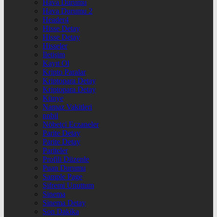
Hava Durumu
Hava Durumu 2
Header4
Hisse Detay
Hisse Detay
Hisseler
İletişim
Kayıt Ol
Kripto Paralar
Kriptopara Detay
Kriptopara Detay
Künye
Namaz Vakitleri
nnbil
Nöbetçi Eczaneler
Parite Detay
Parite Detay
Pariteler
Profili Düzenle
Puan Durumu
Sample Page
Şifremi Unuttum
Sinema
Sinema Detay
Son Dakika