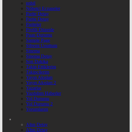
nnbil
Nöbetçi Eczaneler
Parite Detay
Parite Detay
Pariteler
Profili Düzenle
Puan Durumu
Sample Page
Şifremi Unuttum
Sinema
Sinema Detay
Son Dakika
Takip Ettiklerim
Takipçilerim
Yayın Akışları
Yayın Akışları 2
Yazarlar
Yazdığım Haberler
Yol Durumu
Yol Durumu 2
Yorumlarım
Altın Detay
Altın Detay