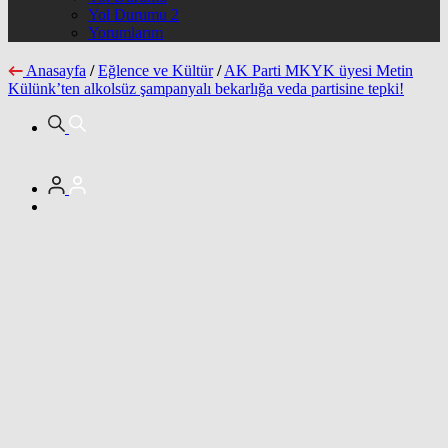
Yol Durumu 2
Yorumlarım
Anasayfa
/
Eğlence ve Kültür
/
AK Parti MKYK üyesi Metin
Külünk’ten alkolsüz şampanyalı bekarlığa veda partisine tepki!