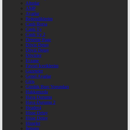
Altınlar
AMP
Ayarlar
Beğendiklerim
Canlı Borsa
Canlı Tv
Canlı Tv 2
Deneme Page
Döviz Detay
Döviz Detay
Dövizler
Eczane
Favori İçeriklerim
Gazeteler
Genel Ayarlar
Giriş
Günlük Burç Yorumları
Hakkımızda
Hava Durumu
Hava Durumu 2
Header4
Hisse Detay
Hisse Detay
Hisseler
İletişim