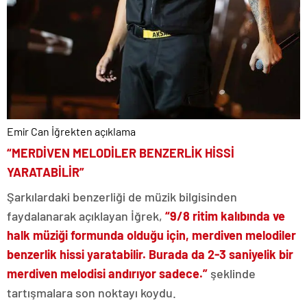
Emir Can İğrekten açıklama
“MERDİVEN MELODİLER BENZERLİK HİSSİ
YARATABİLİR”
Şarkılardaki benzerliği de müzik bilgisinden
faydalanarak açıklayan İğrek,
“9/8 ritim kalıbında ve
halk müziği formunda olduğu için, merdiven melodiler
benzerlik hissi yaratabilir. Burada da 2-3 saniyelik bir
merdiven melodisi andırıyor sadece.”
şeklinde
tartışmalara son noktayı koydu.