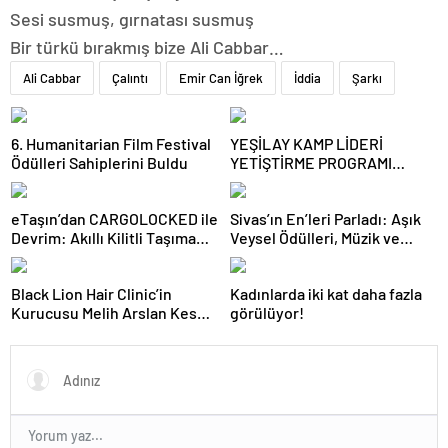
Sesi susmuş, gırnatası susmuş
Bir türkü bırakmış bize Ali Cabbar…
Ali Cabbar
Çalıntı
Emir Can İğrek
İddia
Şarkı
6. Humanitarian Film Festival
YEŞİLAY KAMP LİDERİ
Ödülleri Sahiplerini Buldu
YETİŞTİRME PROGRAMI
BAŞVURULARI BAŞLADI
eTaşın’dan CARGOLOCKED ile
Sivas’ın En’leri Parladı: Aşık
Devrim: Akıllı Kilitli Taşıma
Veysel Ödülleri, Müzik ve
Hizmeti!
Sanatın Yıldızlarını Bir Araya
Getirdi
Black Lion Hair Clinic’in
Kadınlarda iki kat daha fazla
Kurucusu Melih Arslan Keser,
görülüyor!
Uluslararası Başarı ve Kariyer
Ödüllerinde ‘Yılın En Başarılı
Saç Ekim Uzmanı’ Seçildi!