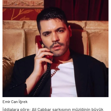
Emir Can İğrek
İddialara göre; Ali Cabbar şarkısının müziğinin büyük