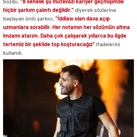
bozdu.
“8 senelik şu mütevazı kariyer geçmişimde
hiçbir şarkım çalıntı değildir.”
diyerek sözlerine
başlayan ünlü şarkıcı,
“İddiası olan dava açıp
uzmanlara sorabilir. Her notamın her sözümün altına
imzamı atarım. Daha çok çalışarak yıllarca bu ligde
tertemiz bir şekilde top koşturacağız”
ifadelerini
kullandı.