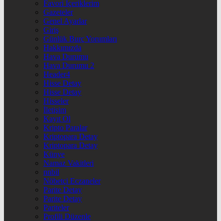
Favori İçeriklerim
Gazeteler
Genel Ayarlar
Giriş
Günlük Burç Yorumları
Hakkımızda
Hava Durumu
Hava Durumu 2
Header4
Hisse Detay
Hisse Detay
Hisseler
İletişim
Kayıt Ol
Kripto Paralar
Kriptopara Detay
Kriptopara Detay
Künye
Namaz Vakitleri
nnbil
Nöbetçi Eczaneler
Parite Detay
Parite Detay
Pariteler
Profili Düzenle