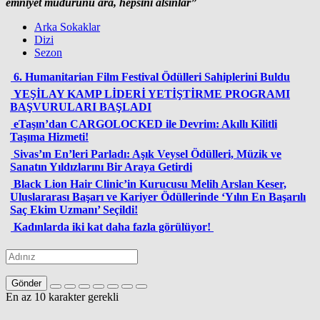
emniyet müdürünü ara, hepsini alsınlar”
Arka Sokaklar
Dizi
Sezon
6. Humanitarian Film Festival Ödülleri Sahiplerini Buldu
YEŞİLAY KAMP LİDERİ YETİŞTİRME PROGRAMI
BAŞVURULARI BAŞLADI
eTaşın’dan CARGOLOCKED ile Devrim: Akıllı Kilitli
Taşıma Hizmeti!
Sivas’ın En’leri Parladı: Aşık Veysel Ödülleri, Müzik ve
Sanatın Yıldızlarını Bir Araya Getirdi
Black Lion Hair Clinic’in Kurucusu Melih Arslan Keser,
Uluslararası Başarı ve Kariyer Ödüllerinde ‘Yılın En Başarılı
Saç Ekim Uzmanı’ Seçildi!
Kadınlarda iki kat daha fazla görülüyor!
Gönder
En az 10 karakter gerekli