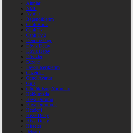
Altınlar
AMP
Ayarlar
Beğendiklerim
Canlı Borsa
Canlı Tv
Canlı Tv 2
Deneme Page
Döviz Detay
Döviz Detay
Dövizler
Eczane
Favori İçeriklerim
Gazeteler
Genel Ayarlar
Giriş
Günlük Burç Yorumları
Hakkımızda
Hava Durumu
Hava Durumu 2
Header4
Hisse Detay
Hisse Detay
Hisseler
İletişim