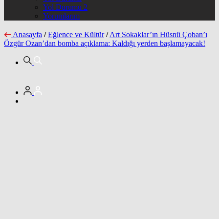
Yol Durumu 2
Yorumlarım
Anasayfa
/
Eğlence ve Kültür
/
Art Sokaklar’ın Hüsnü Çoban’ı
Özgür Ozan’dan bomba açıklama: Kaldığı yerden başlamayacak!