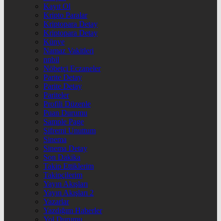
Kayıt Ol
Kripto Paralar
Kriptopara Detay
Kriptopara Detay
Künye
Namaz Vakitleri
nnbil
Nöbetçi Eczaneler
Parite Detay
Parite Detay
Pariteler
Profili Düzenle
Puan Durumu
Sample Page
Şifremi Unuttum
Sinema
Sinema Detay
Son Dakika
Takip Ettiklerim
Takipçilerim
Yayın Akışları
Yayın Akışları 2
Yazarlar
Yazdığım Haberler
Yol Durumu