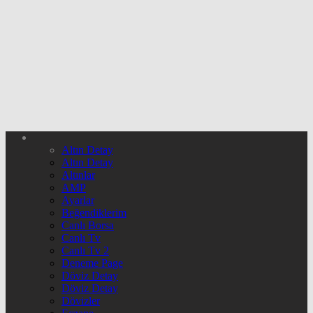
Altın Detay
Altın Detay
Altınlar
AMP
Ayarlar
Beğendiklerim
Canlı Borsa
Canlı Tv
Canlı Tv 2
Deneme Page
Döviz Detay
Döviz Detay
Dövizler