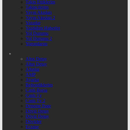
Takip Ettiklerim
Takipçilerim
Yayın Akışları
Yayın Akışları 2
Yazarlar
Yazdığım Haberler
Yol Durumu
Yol Durumu 2
Yorumlarım
Altın Detay
Altın Detay
Altınlar
AMP
Ayarlar
Beğendiklerim
Canlı Borsa
Canlı Tv
Canlı Tv 2
Deneme Page
Döviz Detay
Döviz Detay
Dövizler
Eczane