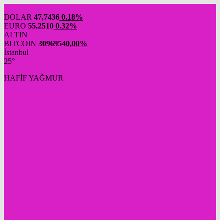
DOLAR
47,7436
0.18%
EURO
55,2510
0.32%
ALTIN
BITCOIN
3096954
0,00%
İstanbul
25°
HAFİF YAĞMUR