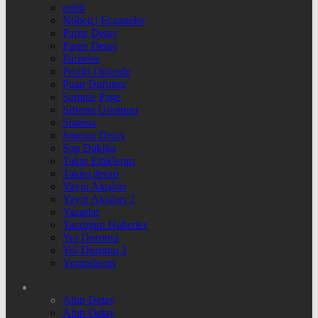
nnbil
Nöbetçi Eczaneler
Parite Detay
Parite Detay
Pariteler
Profili Düzenle
Puan Durumu
Sample Page
Şifremi Unuttum
Sinema
Sinema Detay
Son Dakika
Takip Ettiklerim
Takipçilerim
Yayın Akışları
Yayın Akışları 2
Yazarlar
Yazdığım Haberler
Yol Durumu
Yol Durumu 2
Yorumlarım
Altın Detay
Altın Detay