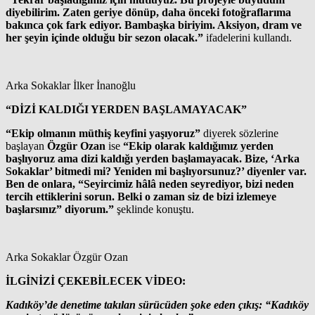
diyebilirim. Zaten geriye dönüp, daha önceki fotoğraflarıma
bakınca çok fark ediyor. Bambaşka biriyim. Aksiyon, dram ve
her şeyin içinde olduğu bir sezon olacak.”
ifadelerini kullandı.
Arka Sokaklar İlker İnanoğlu
“DİZİ KALDIĞI YERDEN BAŞLAMAYACAK”
“Ekip olmanın müthiş keyfini yaşıyoruz”
diyerek sözlerine
başlayan
Özgür Ozan
ise
“Ekip olarak kaldığımız yerden
başlıyoruz ama dizi kaldığı yerden başlamayacak. Bize, ‘Arka
Sokaklar’ bitmedi mi? Yeniden mi başlıyorsunuz?’ diyenler var.
Ben de onlara, “Seyircimiz hâlâ neden seyrediyor, bizi neden
tercih ettiklerini sorun. Belki o zaman siz de bizi izlemeye
başlarsınız” diyorum.”
şeklinde konuştu.
Arka Sokaklar Özgür Ozan
İLGİNİZİ ÇEKEBİLECEK VİDEO:
Kadıköy’de denetime takılan sürücüden şoke eden çıkış: “Kadıköy