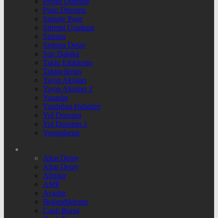
Profili Düzenle
Puan Durumu
Sample Page
Şifremi Unuttum
Sinema
Sinema Detay
Son Dakika
Takip Ettiklerim
Takipçilerim
Yayın Akışları
Yayın Akışları 2
Yazarlar
Yazdığım Haberler
Yol Durumu
Yol Durumu 2
Yorumlarım
Altın Detay
Altın Detay
Altınlar
AMP
Ayarlar
Beğendiklerim
Canlı Borsa