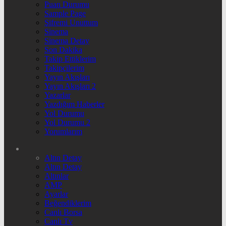
Puan Durumu
Sample Page
Şifremi Unuttum
Sinema
Sinema Detay
Son Dakika
Takip Ettiklerim
Takipçilerim
Yayın Akışları
Yayın Akışları 2
Yazarlar
Yazdığım Haberler
Yol Durumu
Yol Durumu 2
Yorumlarım
Altın Detay
Altın Detay
Altınlar
AMP
Ayarlar
Beğendiklerim
Canlı Borsa
Canlı Tv