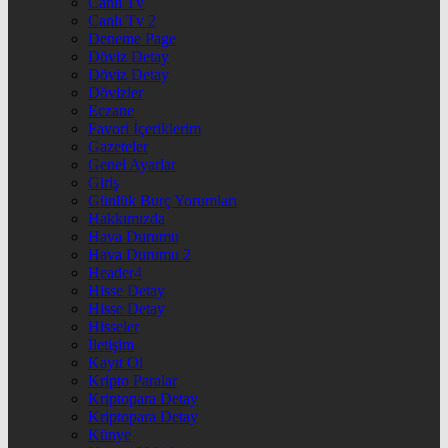
Canlı Tv
Canlı Tv 2
Deneme Page
Döviz Detay
Döviz Detay
Dövizler
Eczane
Favori İçeriklerim
Gazeteler
Genel Ayarlar
Giriş
Günlük Burç Yorumları
Hakkımızda
Hava Durumu
Hava Durumu 2
Header4
Hisse Detay
Hisse Detay
Hisseler
İletişim
Kayıt Ol
Kripto Paralar
Kriptopara Detay
Kriptopara Detay
Künye