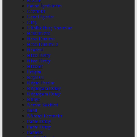
Eczane
Favori İçeriklerim
Gazeteler
Genel Ayarlar
Giriş
Günlük Burç Yorumları
Hakkımızda
Hava Durumu
Hava Durumu 2
Header4
Hisse Detay
Hisse Detay
Hisseler
İletişim
Kayıt Ol
Kripto Paralar
Kriptopara Detay
Kriptopara Detay
Künye
Namaz Vakitleri
nnbil
Nöbetçi Eczaneler
Parite Detay
Parite Detay
Pariteler