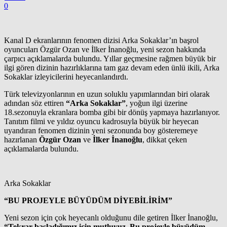
0
Kanal D ekranlarının fenomen dizisi Arka Sokaklar’ın başrol
oyuncuları Özgür Ozan ve İlker İnanoğlu, yeni sezon hakkında
çarpıcı açıklamalarda bulundu. Yıllar geçmesine rağmen büyük bir
ilgi gören dizinin hazırlıklarına tam gaz devam eden ünlü ikili, Arka
Sokaklar izleyicilerini heyecanlandırdı.
Türk televizyonlarının en uzun soluklu yapımlarından biri olarak
adından söz ettiren
“Arka Sokaklar”
, yoğun ilgi üzerine
18.sezonuyla ekranlara bomba gibi bir dönüş yapmaya hazırlanıyor.
Tanıtım filmi ve yıldız oyuncu kadrosuyla büyük bir heyecan
uyandıran fenomen dizinin yeni sezonunda boy gösteremeye
hazırlanan
Özgür Ozan
ve
İlker İnanoğlu
, dikkat çeken
açıklamalarda bulundu.
Arka Sokaklar
“BU PROJEYLE BÜYÜDÜM DİYEBİLİRİM”
Yeni sezon için çok heyecanlı olduğunu dile getiren İlker İnanoğlu,
“Tekrar başladığımız için mutluyuz. Bu projeyle büyüdüm