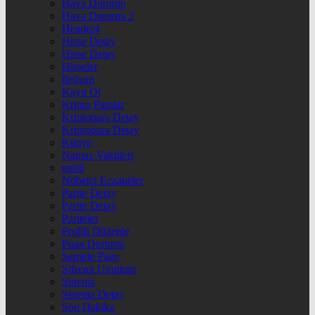
Hava Durumu
Hava Durumu 2
Header4
Hisse Detay
Hisse Detay
Hisseler
İletişim
Kayıt Ol
Kripto Paralar
Kriptopara Detay
Kriptopara Detay
Künye
Namaz Vakitleri
nnbil
Nöbetçi Eczaneler
Parite Detay
Parite Detay
Pariteler
Profili Düzenle
Puan Durumu
Sample Page
Şifremi Unuttum
Sinema
Sinema Detay
Son Dakika