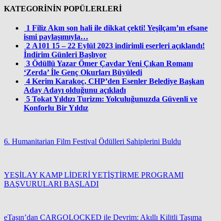
KATEGORİNİN POPÜLERLERİ
1
Filiz Akın son hali ile dikkat çekti! Yeşilçam’ın efsane
ismi paylaşımıyla…
2
A101 15 – 22 Eylül 2023 indirimli eserleri açıklandı!
İndirim Günleri Başlıyor
3
Ödüllü Yazar Ömer Çavdar Yeni Çıkan Romanı
‘Zerda’ İle Genç Okurları Büyüledi
4
Kerim Karakoç, CHP’den Esenler Belediye Başkan
Aday Adayı olduğunu açıkladı
5
Tokat Yıldızı Turizm: Yolculuğunuzda Güvenli ve
Konforlu Bir Yıldız
6. Humanitarian Film Festival Ödülleri Sahiplerini Buldu
YEŞİLAY KAMP LİDERİ YETİŞTİRME PROGRAMI
BAŞVURULARI BAŞLADI
eTaşın’dan CARGOLOCKED ile Devrim: Akıllı Kilitli Taşıma