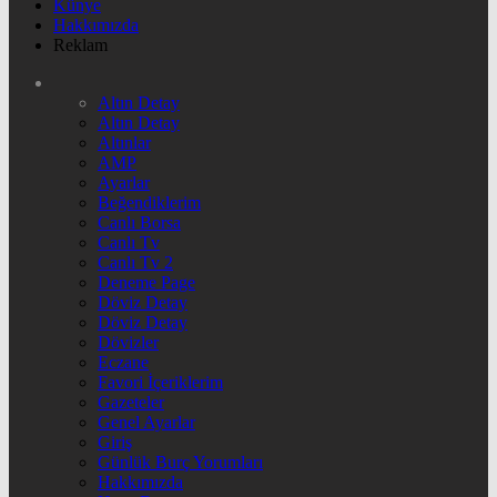
Künye
Hakkımızda
Reklam
Altın Detay
Altın Detay
Altınlar
AMP
Ayarlar
Beğendiklerim
Canlı Borsa
Canlı Tv
Canlı Tv 2
Deneme Page
Döviz Detay
Döviz Detay
Dövizler
Eczane
Favori İçeriklerim
Gazeteler
Genel Ayarlar
Giriş
Günlük Burç Yorumları
Hakkımızda