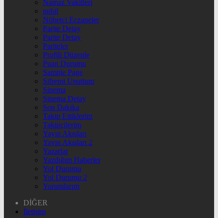
Namaz Vakitleri
nnbil
Nöbetçi Eczaneler
Parite Detay
Parite Detay
Pariteler
Profili Düzenle
Puan Durumu
Sample Page
Şifremi Unuttum
Sinema
Sinema Detay
Son Dakika
Takip Ettiklerim
Takipçilerim
Yayın Akışları
Yayın Akışları 2
Yazarlar
Yazdığım Haberler
Yol Durumu
Yol Durumu 2
Yorumlarım
DİĞER
İletişim