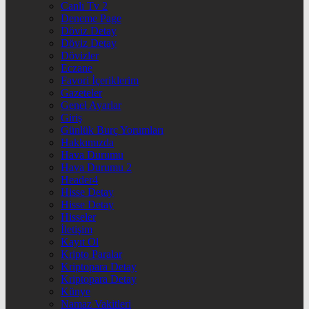
Canlı Tv 2
Deneme Page
Döviz Detay
Döviz Detay
Dövizler
Eczane
Favori İçeriklerim
Gazeteler
Genel Ayarlar
Giriş
Günlük Burç Yorumları
Hakkımızda
Hava Durumu
Hava Durumu 2
Header4
Hisse Detay
Hisse Detay
Hisseler
İletişim
Kayıt Ol
Kripto Paralar
Kriptopara Detay
Kriptopara Detay
Künye
Namaz Vakitleri