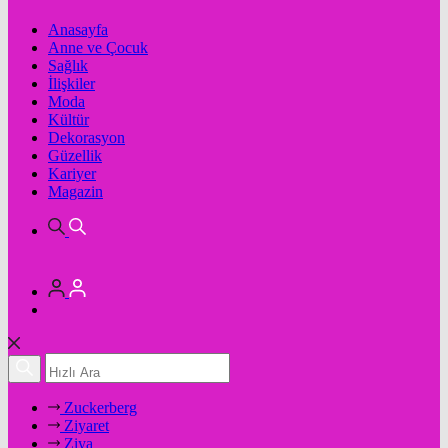
Anasayfa
Anne ve Çocuk
Sağlık
İlişkiler
Moda
Kültür
Dekorasyon
Güzellik
Kariyer
Magazin
Zuckerberg
Ziyaret
Ziya