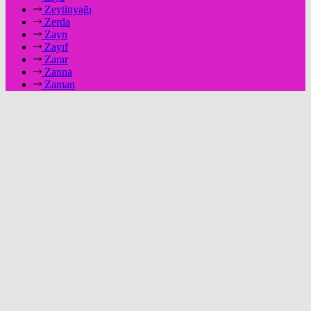
Zeytinyağı
Zerda
Zayn
Zayıf
Zarar
Zanna
Zaman