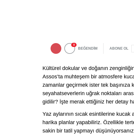
0
BEĞENDİM
ABONE OL
Kültürel dokular ve doğanın zenginliğin
Assos’ta muhteşem bir atmosfere kucak a
zamanlar geçirmek ister tek başınıza k
seyahatseverlerin uğrak noktaları ara
gidilir? İşte merak ettiğiniz her detay
Yaz aylarının sıcak esintilerine kucak 
harika planlar yapabiliriz. Özellikle ter
sakin bir tatil yapmayı düşünüyorsanız