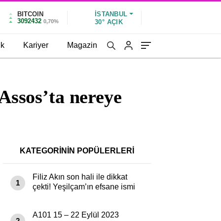
BITCOIN
İSTANBUL
3092432
0,70%
30°
AÇIK
ik
Kariyer
Magazin
 Assos’ta nereye
KATEGORİNİN POPÜLERLERİ
Filiz Akın son hali ile dikkat
1
çekti! Yeşilçam’ın efsane ismi
paylaşımıyla…
A101 15 – 22 Eylül 2023
2