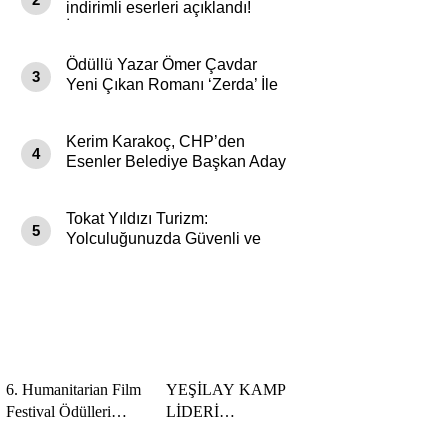
indirimli eserleri açıklandı!
İndirim Günleri Başlıyor
Ödüllü Yazar Ömer Çavdar
3
Yeni Çıkan Romanı ‘Zerda’ İle
Genç Okurları Büyüledi
Kerim Karakoç, CHP’den
4
Esenler Belediye Başkan Aday
Adayı olduğunu açıkladı
Tokat Yıldızı Turizm:
5
Yolculuğunuzda Güvenli ve
Konforlu Bir Yıldız
6. Humanitarian Film
YEŞİLAY KAMP
Festival Ödülleri
LİDERİ
Sahiplerini Buldu
YETİŞTİRME