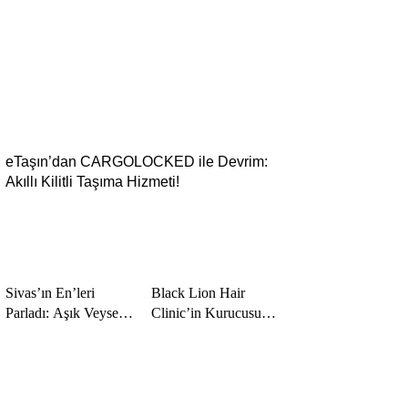
PROGRAMI
BAŞVURULARI
BAŞLADI
eTaşın’dan CARGOLOCKED ile Devrim:
Akıllı Kilitli Taşıma Hizmeti!
Sivas’ın En’leri
Black Lion Hair
Parladı: Aşık Veysel
Clinic’in Kurucusu
Ödülleri, Müzik ve
Melih Arslan Keser,
Sanatın Yıldızlarını
Uluslararası Başarı ve
Bir Araya Getirdi
Kariyer Ödüllerinde
‘Yılın En Başarılı Saç