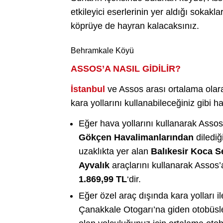
etkileyici eserlerinin yer aldığı soka
köprüye de hayran kalacaksınız.
Behramkale Köyü
ASSOS’A NASIL GİDİLİR?
İstanbul
ve Assos arası ortalama ola
kara yollarını kullanabileceğiniz gibi 
Eğer hava yollarını kullanarak Assos
Gökçen Havalimanlarından
diledi
uzaklıkta yer alan
Balıkesir Koca S
Ayvalık
araçlarını kullanarak Assos’a 
1.869,99
TL
‘dir.
Eğer özel araç dışında kara yolları i
Çanakkale Otogarı’na giden otobüsler