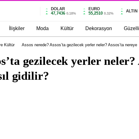
DOLAR
EURO
ALTIN
47,7436
55,2510
0.18%
0.32%
İlişkiler
Moda
Kültür
Dekorasyon
Güzell
e Kültür
Assos nerede? Assos’ta gezilecek yerler neler? Assos’ta nereye
s’ta gezilecek yerler neler?
ıl gidilir?