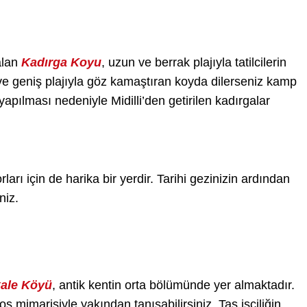
alan
Kadırga Koyu
, uzun ve berrak plajıyla tatilcilerin
i ve geniş plajıyla göz kamaştıran koyda dilerseniz kamp
 yapılması nedeniyle Midilli’den getirilen kadırgalar
arı için de harika bir yerdir. Tarihi gezinizin ardından
niz.
ale Köyü
, antik kentin orta bölümünde yer almaktadır.
s mimarisiyle yakından tanışabilirsiniz. Taş işçiliğin