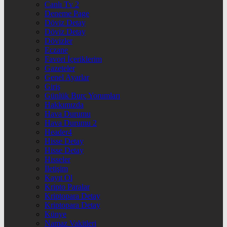
Canlı Tv 2
Deneme Page
Döviz Detay
Döviz Detay
Dövizler
Eczane
Favori İçeriklerim
Gazeteler
Genel Ayarlar
Giriş
Günlük Burç Yorumları
Hakkımızda
Hava Durumu
Hava Durumu 2
Header4
Hisse Detay
Hisse Detay
Hisseler
İletişim
Kayıt Ol
Kripto Paralar
Kriptopara Detay
Kriptopara Detay
Künye
Namaz Vakitleri