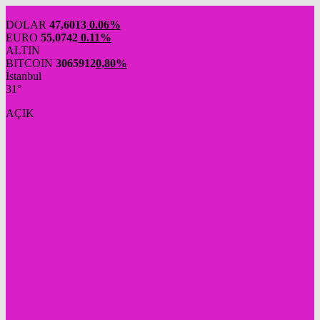
DOLAR
47,6013
0.06%
EURO
55,0742
0.11%
ALTIN
BITCOIN
3065912
0,80%
İstanbul
31°
AÇIK