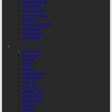
Takip Ettiklerim
Takipçilerim
Yayın Akışları
Yayın Akışları 2
Yazarlar
Yazdığım Haberler
Yol Durumu
Yol Durumu 2
Yorumlarım
Altın Detay
Altın Detay
Altınlar
AMP
Ayarlar
Beğendiklerim
Canlı Borsa
Canlı Tv
Canlı Tv 2
Deneme Page
Döviz Detay
Döviz Detay
Dövizler
Eczane