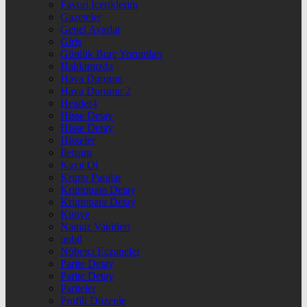
Favori İçeriklerim
Gazeteler
Genel Ayarlar
Giriş
Günlük Burç Yorumları
Hakkımızda
Hava Durumu
Hava Durumu 2
Header4
Hisse Detay
Hisse Detay
Hisseler
İletişim
Kayıt Ol
Kripto Paralar
Kriptopara Detay
Kriptopara Detay
Künye
Namaz Vakitleri
nnbil
Nöbetçi Eczaneler
Parite Detay
Parite Detay
Pariteler
Profili Düzenle