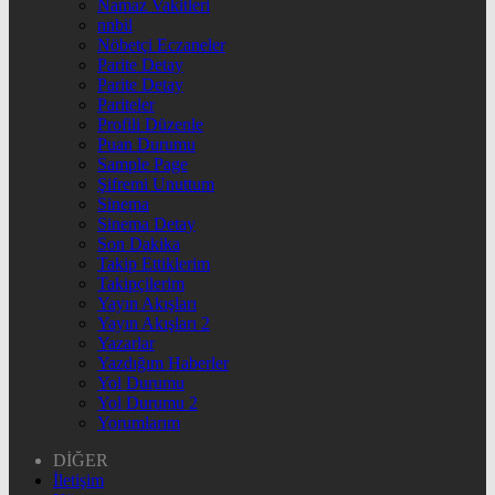
Namaz Vakitleri
nnbil
Nöbetçi Eczaneler
Parite Detay
Parite Detay
Pariteler
Profili Düzenle
Puan Durumu
Sample Page
Şifremi Unuttum
Sinema
Sinema Detay
Son Dakika
Takip Ettiklerim
Takipçilerim
Yayın Akışları
Yayın Akışları 2
Yazarlar
Yazdığım Haberler
Yol Durumu
Yol Durumu 2
Yorumlarım
DİĞER
İletişim