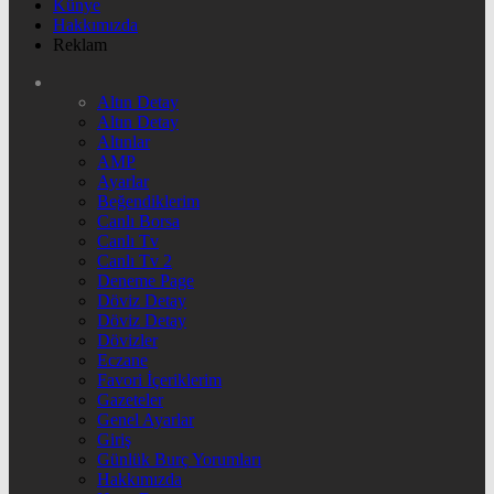
Künye
Hakkımızda
Reklam
Altın Detay
Altın Detay
Altınlar
AMP
Ayarlar
Beğendiklerim
Canlı Borsa
Canlı Tv
Canlı Tv 2
Deneme Page
Döviz Detay
Döviz Detay
Dövizler
Eczane
Favori İçeriklerim
Gazeteler
Genel Ayarlar
Giriş
Günlük Burç Yorumları
Hakkımızda