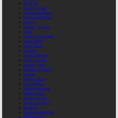
Kayıt Ol
Kripto Paralar
Kriptopara Detay
Kriptopara Detay
Künye
Namaz Vakitleri
nnbil
Nöbetçi Eczaneler
Parite Detay
Parite Detay
Pariteler
Profili Düzenle
Puan Durumu
Sample Page
Şifremi Unuttum
Sinema
Sinema Detay
Son Dakika
Takip Ettiklerim
Takipçilerim
Yayın Akışları
Yayın Akışları 2
Yazarlar
Yazdığım Haberler
Yol Durumu