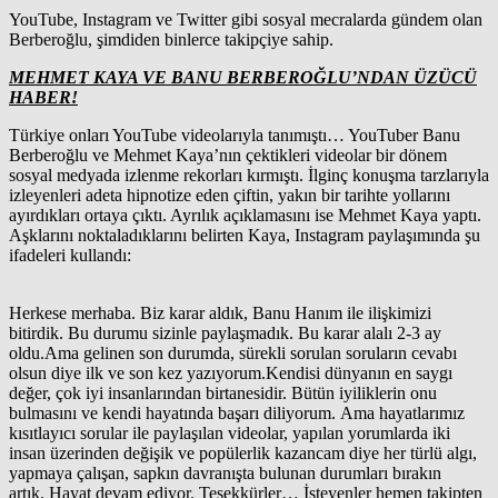
YouTube, Instagram ve Twitter gibi sosyal mecralarda
gündem olan
Berberoğlu, şimdiden binlerce takipçiye sahip.
MEHMET KAYA VE BANU BERBEROĞLU’NDAN ÜZÜCÜ
HABER!
Türkiye onları YouTube videolarıyla tanımıştı… YouTuber Banu
Berberoğlu ve Mehmet Kaya’nın çektikleri videolar bir dönem
sosyal medyada izlenme rekorları kırmıştı. İlginç konuşma tarzlarıyla
izleyenleri adeta hipnotize eden çiftin, yakın bir tarihte yollarını
ayırdıkları ortaya çıktı. Ayrılık açıklamasını ise Mehmet Kaya yaptı.
Aşklarını noktaladıklarını belirten Kaya, Instagram paylaşımında şu
ifadeleri kullandı:
Herkese merhaba. Biz karar aldık, Banu Hanım ile ilişkimizi
bitirdik. Bu durumu sizinle paylaşmadık. Bu karar alalı 2-3 ay
oldu.Ama gelinen son durumda, sürekli sorulan soruların cevabı
olsun diye ilk ve son kez yazıyorum.Kendisi dünyanın en saygı
değer, çok iyi insanlarından birtanesidir. Bütün iyiliklerin onu
bulmasını ve kendi hayatında başarı diliyorum. Ama hayatlarımız
kısıtlayıcı sorular ile paylaşılan videolar, yapılan yorumlarda iki
insan üzerinden değişik ve popülerlik kazancam diye her türlü algı,
yapmaya çalışan, sapkın davranışta bulunan durumları bırakın
artık. Hayat devam ediyor. Teşekkürler… İsteyenler hemen takipten