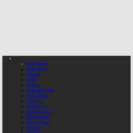
Altın Detay
Altın Detay
Altınlar
AMP
Ayarlar
Beğendiklerim
Canlı Borsa
Canlı Tv
Canlı Tv 2
Deneme Page
Döviz Detay
Döviz Detay
Dövizler