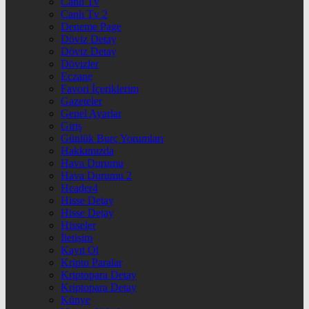
Canlı Tv
Canlı Tv 2
Deneme Page
Döviz Detay
Döviz Detay
Dövizler
Eczane
Favori İçeriklerim
Gazeteler
Genel Ayarlar
Giriş
Günlük Burç Yorumları
Hakkımızda
Hava Durumu
Hava Durumu 2
Header4
Hisse Detay
Hisse Detay
Hisseler
İletişim
Kayıt Ol
Kripto Paralar
Kriptopara Detay
Kriptopara Detay
Künye