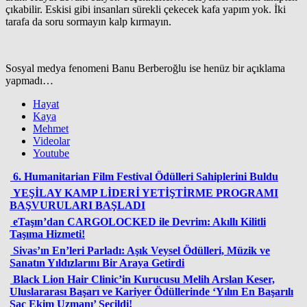
çıkabilir. Eskisi gibi insanları sürekli çekecek kafa yapım yok. İki
tarafa da soru sormayın kalp kırmayın.
Sosyal medya fenomeni Banu Berberoğlu ise henüz bir açıklama
yapmadı…
Hayat
Kaya
Mehmet
Videolar
Youtube
6. Humanitarian Film Festival Ödülleri Sahiplerini Buldu
YEŞİLAY KAMP LİDERİ YETİŞTİRME PROGRAMI
BAŞVURULARI BAŞLADI
eTaşın’dan CARGOLOCKED ile Devrim: Akıllı Kilitli
Taşıma Hizmeti!
Sivas’ın En’leri Parladı: Aşık Veysel Ödülleri, Müzik ve
Sanatın Yıldızlarını Bir Araya Getirdi
Black Lion Hair Clinic’in Kurucusu Melih Arslan Keser,
Uluslararası Başarı ve Kariyer Ödüllerinde ‘Yılın En Başarılı
Saç Ekim Uzmanı’ Seçildi!