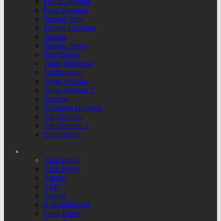
Profili Düzenle
Puan Durumu
Sample Page
Şifremi Unuttum
Sinema
Sinema Detay
Son Dakika
Takip Ettiklerim
Takipçilerim
Yayın Akışları
Yayın Akışları 2
Yazarlar
Yazdığım Haberler
Yol Durumu
Yol Durumu 2
Yorumlarım
Altın Detay
Altın Detay
Altınlar
AMP
Ayarlar
Beğendiklerim
Canlı Borsa