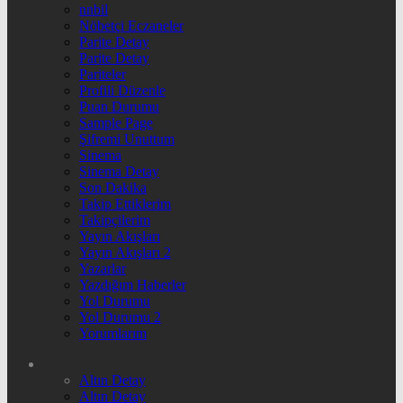
nnbil
Nöbetçi Eczaneler
Parite Detay
Parite Detay
Pariteler
Profili Düzenle
Puan Durumu
Sample Page
Şifremi Unuttum
Sinema
Sinema Detay
Son Dakika
Takip Ettiklerim
Takipçilerim
Yayın Akışları
Yayın Akışları 2
Yazarlar
Yazdığım Haberler
Yol Durumu
Yol Durumu 2
Yorumlarım
Altın Detay
Altın Detay