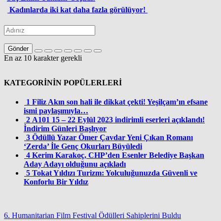
Kadınlarda iki kat daha fazla görülüyor!
Gönder
En az 10 karakter gerekli
KATEGORİNİN POPÜLERLERİ
1
Filiz Akın son hali ile dikkat çekti! Yeşilçam’ın efsane
ismi paylaşımıyla…
2
A101 15 – 22 Eylül 2023 indirimli eserleri açıklandı!
İndirim Günleri Başlıyor
3
Ödüllü Yazar Ömer Çavdar Yeni Çıkan Romanı
‘Zerda’ İle Genç Okurları Büyüledi
4
Kerim Karakoç, CHP’den Esenler Belediye Başkan
Aday Adayı olduğunu açıkladı
5
Tokat Yıldızı Turizm: Yolculuğunuzda Güvenli ve
Konforlu Bir Yıldız
6. Humanitarian Film Festival Ödülleri Sahiplerini Buldu