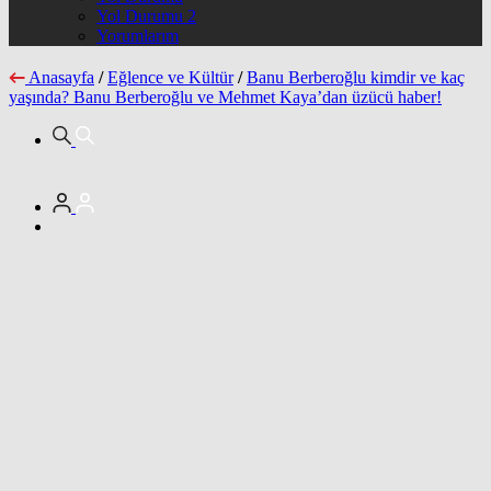
Yol Durumu 2
Yorumlarım
Anasayfa
/
Eğlence ve Kültür
/
Banu Berberoğlu kimdir ve kaç
yaşında? Banu Berberoğlu ve Mehmet Kaya’dan üzücü haber!