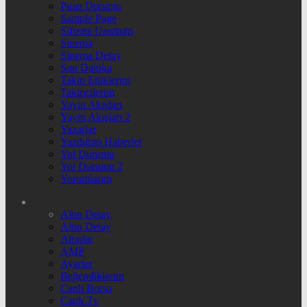
Puan Durumu
Sample Page
Şifremi Unuttum
Sinema
Sinema Detay
Son Dakika
Takip Ettiklerim
Takipçilerim
Yayın Akışları
Yayın Akışları 2
Yazarlar
Yazdığım Haberler
Yol Durumu
Yol Durumu 2
Yorumlarım
Altın Detay
Altın Detay
Altınlar
AMP
Ayarlar
Beğendiklerim
Canlı Borsa
Canlı Tv