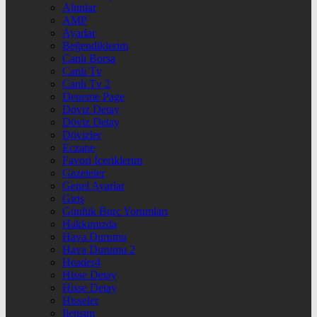
Altınlar
AMP
Ayarlar
Beğendiklerim
Canlı Borsa
Canlı Tv
Canlı Tv 2
Deneme Page
Döviz Detay
Döviz Detay
Dövizler
Eczane
Favori İçeriklerim
Gazeteler
Genel Ayarlar
Giriş
Günlük Burç Yorumları
Hakkımızda
Hava Durumu
Hava Durumu 2
Header4
Hisse Detay
Hisse Detay
Hisseler
İletişim