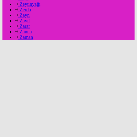
Zeytinyağı
Zerda
Zayn
Zayıf
Zarar
Zanna
Zaman