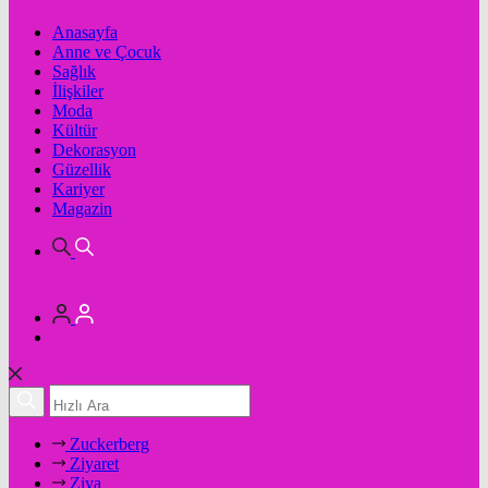
Anasayfa
Anne ve Çocuk
Sağlık
İlişkiler
Moda
Kültür
Dekorasyon
Güzellik
Kariyer
Magazin
Zuckerberg
Ziyaret
Ziya