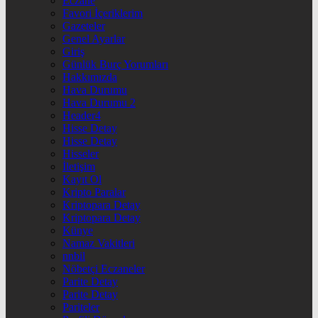
Eczane
Favori İçeriklerim
Gazeteler
Genel Ayarlar
Giriş
Günlük Burç Yorumları
Hakkımızda
Hava Durumu
Hava Durumu 2
Header4
Hisse Detay
Hisse Detay
Hisseler
İletişim
Kayıt Ol
Kripto Paralar
Kriptopara Detay
Kriptopara Detay
Künye
Namaz Vakitleri
nnbil
Nöbetçi Eczaneler
Parite Detay
Parite Detay
Pariteler