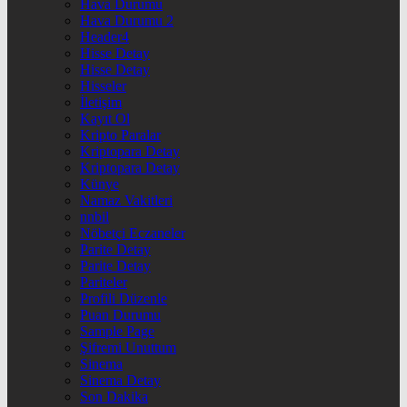
Hava Durumu
Hava Durumu 2
Header4
Hisse Detay
Hisse Detay
Hisseler
İletişim
Kayıt Ol
Kripto Paralar
Kriptopara Detay
Kriptopara Detay
Künye
Namaz Vakitleri
nnbil
Nöbetçi Eczaneler
Parite Detay
Parite Detay
Pariteler
Profili Düzenle
Puan Durumu
Sample Page
Şifremi Unuttum
Sinema
Sinema Detay
Son Dakika