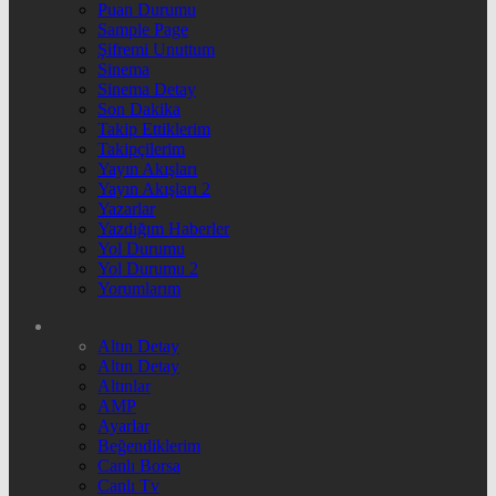
Puan Durumu
Sample Page
Şifremi Unuttum
Sinema
Sinema Detay
Son Dakika
Takip Ettiklerim
Takipçilerim
Yayın Akışları
Yayın Akışları 2
Yazarlar
Yazdığım Haberler
Yol Durumu
Yol Durumu 2
Yorumlarım
Altın Detay
Altın Detay
Altınlar
AMP
Ayarlar
Beğendiklerim
Canlı Borsa
Canlı Tv