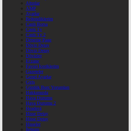
Altınlar
AMP
Ayarlar
Beğendiklerim
Canlı Borsa
Canlı Tv
Canlı Tv 2
Deneme Page
Döviz Detay
Döviz Detay
Dövizler
Eczane
Favori İçeriklerim
Gazeteler
Genel Ayarlar
Giriş
Günlük Burç Yorumları
Hakkımızda
Hava Durumu
Hava Durumu 2
Header4
Hisse Detay
Hisse Detay
Hisseler
İletişim