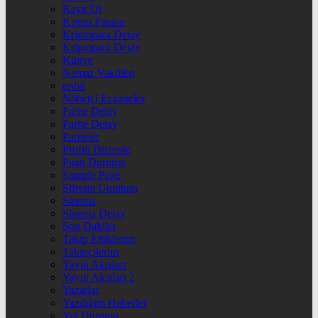
Kayıt Ol
Kripto Paralar
Kriptopara Detay
Kriptopara Detay
Künye
Namaz Vakitleri
nnbil
Nöbetçi Eczaneler
Parite Detay
Parite Detay
Pariteler
Profili Düzenle
Puan Durumu
Sample Page
Şifremi Unuttum
Sinema
Sinema Detay
Son Dakika
Takip Ettiklerim
Takipçilerim
Yayın Akışları
Yayın Akışları 2
Yazarlar
Yazdığım Haberler
Yol Durumu