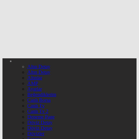
Altın Detay
Altın Detay
Altınlar
AMP
Ayarlar
Beğendiklerim
Canlı Borsa
Canlı Tv
Canlı Tv 2
Deneme Page
Döviz Detay
Döviz Detay
Dövizler