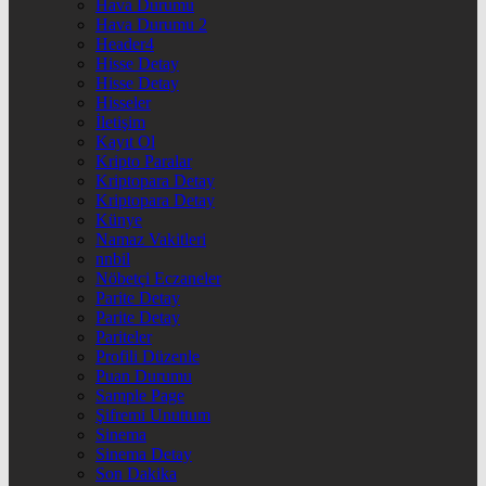
Hava Durumu
Hava Durumu 2
Header4
Hisse Detay
Hisse Detay
Hisseler
İletişim
Kayıt Ol
Kripto Paralar
Kriptopara Detay
Kriptopara Detay
Künye
Namaz Vakitleri
nnbil
Nöbetçi Eczaneler
Parite Detay
Parite Detay
Pariteler
Profili Düzenle
Puan Durumu
Sample Page
Şifremi Unuttum
Sinema
Sinema Detay
Son Dakika