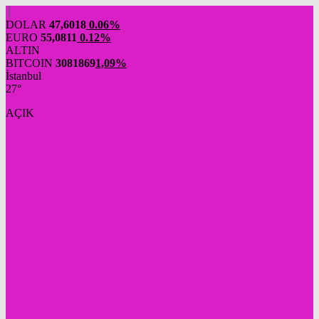
DOLAR
47,6018
0.06%
EURO
55,0811
0.12%
ALTIN
BITCOIN
3081869
1,09%
İstanbul
27°
AÇIK