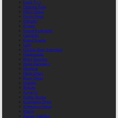
Canlı Tv 2
Deneme Page
Döviz Detay
Döviz Detay
Dövizler
Eczane
Favori İçeriklerim
Gazeteler
Genel Ayarlar
Giriş
Günlük Burç Yorumları
Hakkımızda
Hava Durumu
Hava Durumu 2
Header4
Hisse Detay
Hisse Detay
Hisseler
İletişim
Kayıt Ol
Kripto Paralar
Kriptopara Detay
Kriptopara Detay
Künye
Namaz Vakitleri