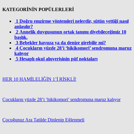
KATEGORİNİN POPÜLERLERİ
1
Doğru emzirme yöntemleri nelerdir, sütün yettiği nasıl
anlaşılır?
2
Annelik duygusunun ortak tanımı diyebileceğimiz 10
başlık.
3
Bebekler havuza ya da denize girebilir mi?
4
Çocukların yüzde 28’i ‘hikikomori’ sendromuna maruz
kalıyor
5
Hesaplı okul alışverişinin püf noktaları
HER 10 HAMİLELİĞİN 1’İ RİSKLİ!
Çocukların yüzde 28’i ‘hikikomori’ sendromuna maruz kalıyor
Çocuğunuz Ara Tatilde Dinlenip Eğlenmeli