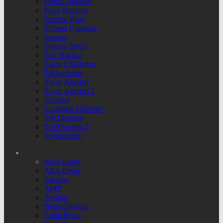
Profili Düzenle
Puan Durumu
Sample Page
Şifremi Unuttum
Sinema
Sinema Detay
Son Dakika
Takip Ettiklerim
Takipçilerim
Yayın Akışları
Yayın Akışları 2
Yazarlar
Yazdığım Haberler
Yol Durumu
Yol Durumu 2
Yorumlarım
Altın Detay
Altın Detay
Altınlar
AMP
Ayarlar
Beğendiklerim
Canlı Borsa