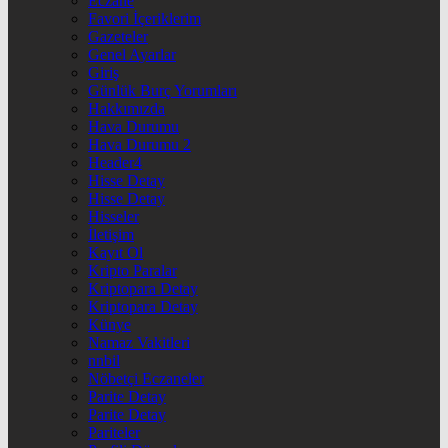
Eczane
Favori İçeriklerim
Gazeteler
Genel Ayarlar
Giriş
Günlük Burç Yorumları
Hakkımızda
Hava Durumu
Hava Durumu 2
Header4
Hisse Detay
Hisse Detay
Hisseler
İletişim
Kayıt Ol
Kripto Paralar
Kriptopara Detay
Kriptopara Detay
Künye
Namaz Vakitleri
nnbil
Nöbetçi Eczaneler
Parite Detay
Parite Detay
Pariteler