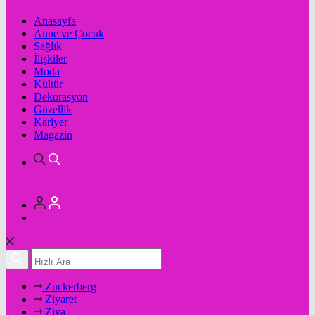
Anasayfa
Anne ve Çocuk
Sağlık
İlişkiler
Moda
Kültür
Dekorasyon
Güzellik
Kariyer
Magazin
Zuckerberg
Ziyaret
Ziya