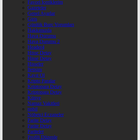
Favori İçeriklerim
Gazeteler
Genel Ayarlar
Giriş
Günlük Burç Yorumları
Hakkımızda
Hava Durumu
Hava Durumu 2
Header4
Hisse Detay
Hisse Detay
Hisseler
İletişim
Kayıt Ol
Kripto Paralar
Kriptopara Detay
Kriptopara Detay
Künye
Namaz Vakitleri
nnbil
Nöbetçi Eczaneler
Parite Detay
Parite Detay
Pariteler
Profili Düzenle