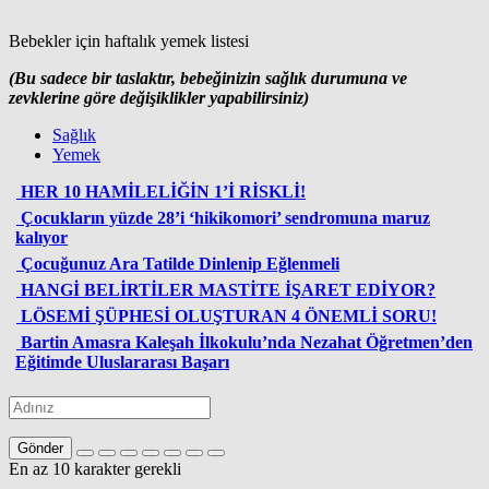
Bebekler için haftalık yemek listesi
(Bu sadece bir taslaktır, bebeğinizin sağlık durumuna ve
zevklerine göre değişiklikler yapabilirsiniz)
Sağlık
Yemek
HER 10 HAMİLELİĞİN 1’İ RİSKLİ!
Çocukların yüzde 28’i ‘hikikomori’ sendromuna maruz
kalıyor
Çocuğunuz Ara Tatilde Dinlenip Eğlenmeli
HANGİ BELİRTİLER MASTİTE İŞARET EDİYOR?
LÖSEMİ ŞÜPHESİ OLUŞTURAN 4 ÖNEMLİ SORU!
Bartin Amasra Kaleşah İlkokulu’nda Nezahat Öğretmen’den
Eğitimde Uluslararası Başarı
Gönder
En az 10 karakter gerekli