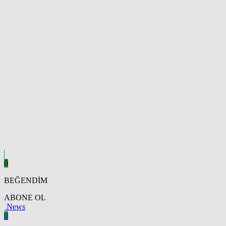
0
BEĞENDİM
ABONE OL
News
0