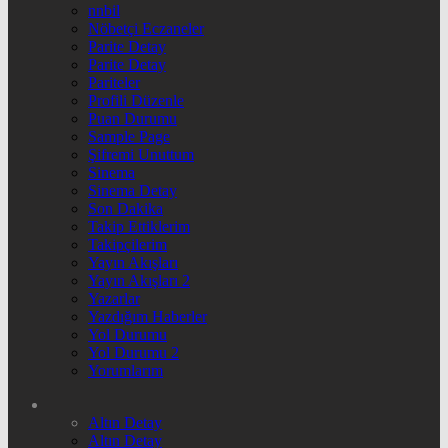
nnbil
Nöbetçi Eczaneler
Parite Detay
Parite Detay
Pariteler
Profili Düzenle
Puan Durumu
Sample Page
Şifremi Unuttum
Sinema
Sinema Detay
Son Dakika
Takip Ettiklerim
Takipçilerim
Yayın Akışları
Yayın Akışları 2
Yazarlar
Yazdığım Haberler
Yol Durumu
Yol Durumu 2
Yorumlarım
Altın Detay
Altın Detay