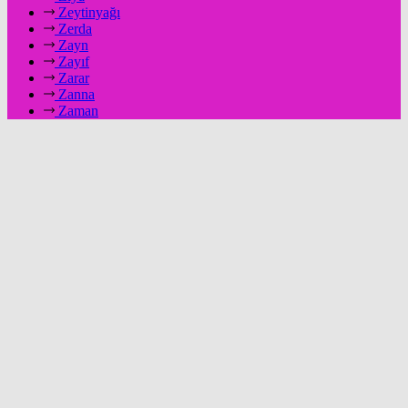
Zeytinyağı
Zerda
Zayn
Zayıf
Zarar
Zanna
Zaman