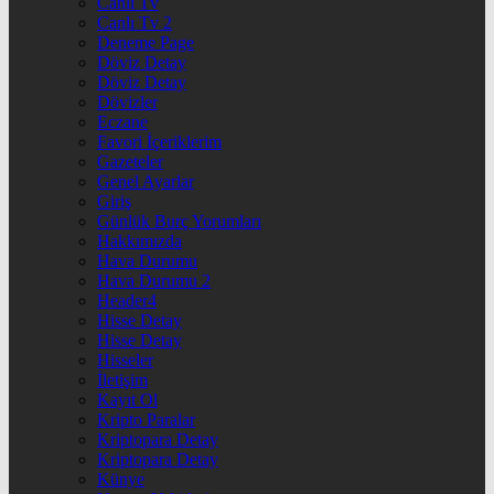
Canlı Tv
Canlı Tv 2
Deneme Page
Döviz Detay
Döviz Detay
Dövizler
Eczane
Favori İçeriklerim
Gazeteler
Genel Ayarlar
Giriş
Günlük Burç Yorumları
Hakkımızda
Hava Durumu
Hava Durumu 2
Header4
Hisse Detay
Hisse Detay
Hisseler
İletişim
Kayıt Ol
Kripto Paralar
Kriptopara Detay
Kriptopara Detay
Künye