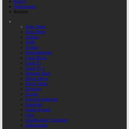
Künye
Hakkımızda
Reklam
Altın Detay
Altın Detay
Altınlar
AMP
Ayarlar
Beğendiklerim
Canlı Borsa
Canlı Tv
Canlı Tv 2
Deneme Page
Döviz Detay
Döviz Detay
Dövizler
Eczane
Favori İçeriklerim
Gazeteler
Genel Ayarlar
Giriş
Günlük Burç Yorumları
Hakkımızda