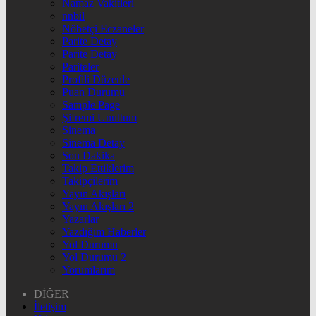
Namaz Vakitleri
nnbil
Nöbetçi Eczaneler
Parite Detay
Parite Detay
Pariteler
Profili Düzenle
Puan Durumu
Sample Page
Şifremi Unuttum
Sinema
Sinema Detay
Son Dakika
Takip Ettiklerim
Takipçilerim
Yayın Akışları
Yayın Akışları 2
Yazarlar
Yazdığım Haberler
Yol Durumu
Yol Durumu 2
Yorumlarım
DİĞER
İletişim