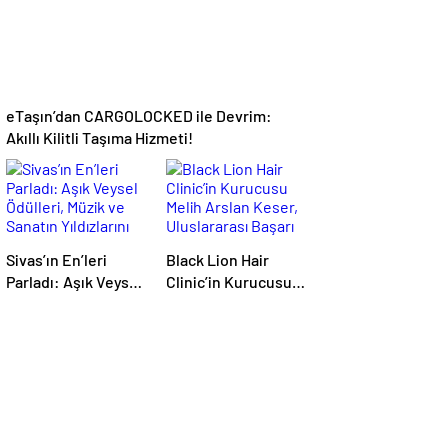
eTaşın’dan CARGOLOCKED ile Devrim:
Akıllı Kilitli Taşıma Hizmeti!
Sivas’ın En’leri
Black Lion Hair
Parladı: Aşık Veysel
Clinic’in Kurucusu
Ödülleri, Müzik ve
Melih Arslan Keser,
Sanatın Yıldızlarını
Uluslararası Başarı
Bir Araya Getirdi
ve Kariyer
Ödüllerinde ‘Yılın En
Başarılı Saç Ekim
Uzmanı’ Seçildi!