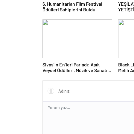
6. Humanitarian Film Festival
YEŞİLA
Ödülleri Sahiplerini Buldu
YETİŞT
BAŞVU
Sivas’ın En’leri Parladı: Aşık
Black L
Veysel Ödülleri, Müzik ve Sanatın
Melih A
Yıldızlarını Bir Araya Getirdi
Başarı 
‘Yılın 
Seçildi!