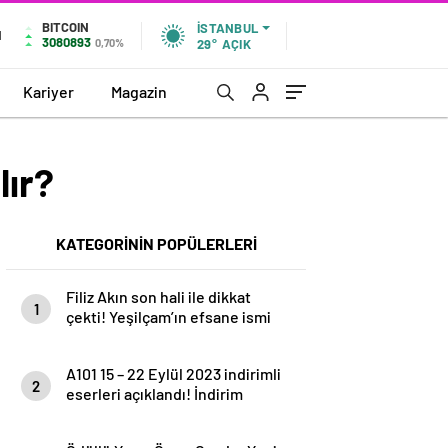
BITCOIN
İSTANBUL
N
3080893
0,70%
29°
AÇIK
Kariyer
Magazin
lır?
KATEGORİNİN POPÜLERLERİ
Filiz Akın son hali ile dikkat
1
çekti! Yeşilçam’ın efsane ismi
paylaşımıyla…
A101 15 – 22 Eylül 2023 indirimli
2
eserleri açıklandı! İndirim
Günleri Başlıyor