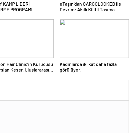
Y KAMP LİDERİ
eTaşın’dan CARGOLOCKED ile
İRME PROGRAMI
Devrim: Akıllı Kilitli Taşıma
RULARI BAŞLADI
Hizmeti!
ion Hair Clinic’in Kurucusu
Kadınlarda iki kat daha fazla
rslan Keser, Uluslararası
görülüyor!
ve Kariyer Ödüllerinde
En Başarılı Saç Ekim Uzmanı’