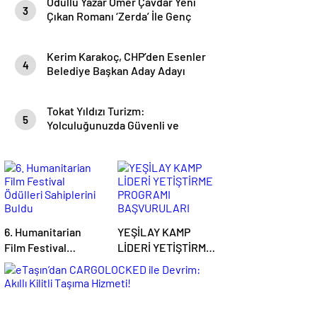
Ödüllü Yazar Ömer Çavdar Yeni
3
Çıkan Romanı ‘Zerda’ İle Genç
Okurları Büyüledi
Kerim Karakoç, CHP’den Esenler
4
Belediye Başkan Aday Adayı
olduğunu açıkladı
Tokat Yıldızı Turizm:
5
Yolculuğunuzda Güvenli ve
Konforlu Bir Yıldız
6. Humanitarian
YEŞİLAY KAMP
Film Festival
LİDERİ YETİŞTİRME
Ödülleri Sahiplerini
PROGRAMI
Buldu
BAŞVURULARI
BAŞLADI