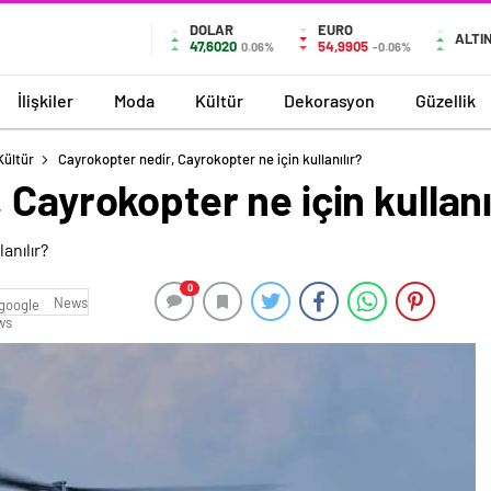
DOLAR
EURO
ALTI
47,6020
54,9905
0.06%
-0.06%
İlişkiler
Moda
Kültür
Dekorasyon
Güzellik
Kültür
Cayrokopter nedir, Cayrokopter ne için kullanılır?
 Cayrokopter ne için kullanı
0
News