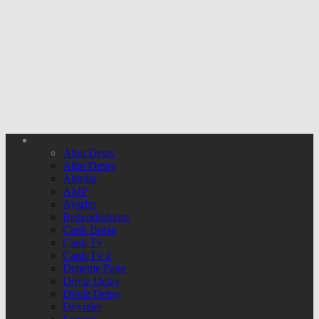
Altın Detay
Altın Detay
Altınlar
AMP
Ayarlar
Beğendiklerim
Canlı Borsa
Canlı Tv
Canlı Tv 2
Deneme Page
Döviz Detay
Döviz Detay
Dövizler