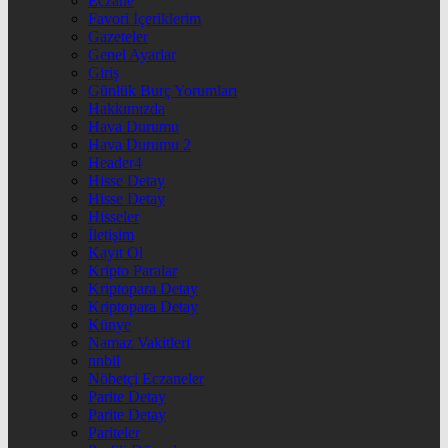
Eczane
Favori İçeriklerim
Gazeteler
Genel Ayarlar
Giriş
Günlük Burç Yorumları
Hakkımızda
Hava Durumu
Hava Durumu 2
Header4
Hisse Detay
Hisse Detay
Hisseler
İletişim
Kayıt Ol
Kripto Paralar
Kriptopara Detay
Kriptopara Detay
Künye
Namaz Vakitleri
nnbil
Nöbetçi Eczaneler
Parite Detay
Parite Detay
Pariteler