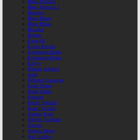
Hava Durumu
Hava Durumu 2
Header4
Hisse Detay
Hisse Detay
Hisseler
İletişim
Kayıt Ol
Kripto Paralar
Kriptopara Detay
Kriptopara Detay
Künye
Namaz Vakitleri
nnbil
Nöbetçi Eczaneler
Parite Detay
Parite Detay
Pariteler
Profili Düzenle
Puan Durumu
Sample Page
Şifremi Unuttum
Sinema
Sinema Detay
Son Dakika