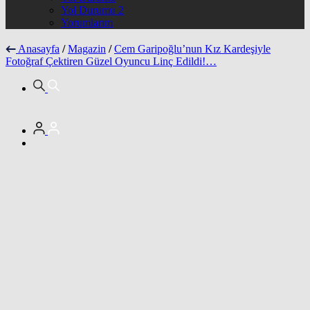
Yol Durumu 2
Yorumlarım
Anasayfa
/
Magazin
/
Cem Garipoğlu’nun Kız Kardeşiyle
Fotoğraf Çektiren Güzel Oyuncu Linç Edildi!…