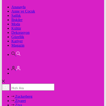
Anasayfa
Anne ve Çocuk
Sağlık
İlişkiler
Moda
Kültür
Dekorasyon
Güzellik
Kariyer
Magazin
Zuckerberg
Ziyaret
Ziya