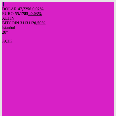
DOLAR
47,7256
0.02%
EURO
55,1785
-0.03%
ALTIN
BITCOIN
3113112
0,50%
İstanbul
28°
AÇIK