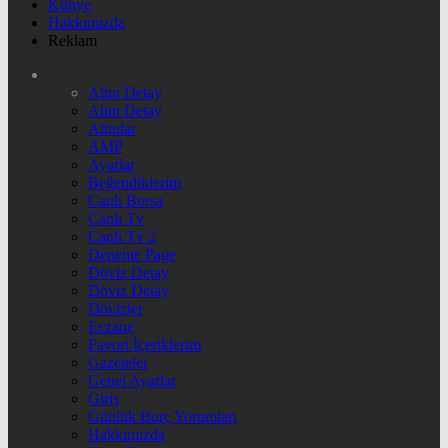
Künye
Hakkımızda
Reklam
Altın Detay
Altın Detay
Altınlar
AMP
Ayarlar
Beğendiklerim
Canlı Borsa
Canlı Tv
Canlı Tv 2
Deneme Page
Döviz Detay
Döviz Detay
Dövizler
Eczane
Favori İçeriklerim
Gazeteler
Genel Ayarlar
Giriş
Günlük Burç Yorumları
Hakkımızda