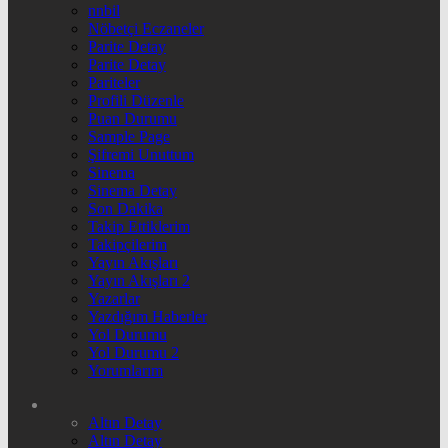
nnbil
Nöbetçi Eczaneler
Parite Detay
Parite Detay
Pariteler
Profili Düzenle
Puan Durumu
Sample Page
Şifremi Unuttum
Sinema
Sinema Detay
Son Dakika
Takip Ettiklerim
Takipçilerim
Yayın Akışları
Yayın Akışları 2
Yazarlar
Yazdığım Haberler
Yol Durumu
Yol Durumu 2
Yorumlarım
Altın Detay
Altın Detay