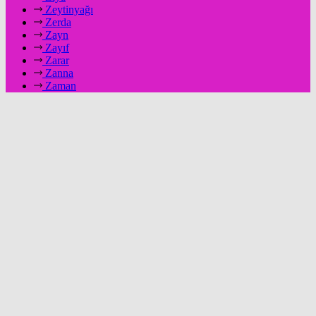
Zeytinyağı
Zerda
Zayn
Zayıf
Zarar
Zanna
Zaman