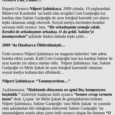
Başarılı Oyuncu
Nilperi Şahinkaya
, 2009 yılında, 19 yaşlarındaki
Münevver Karabulut ‘un katili olan sevgilisi Cem Garipoğlu kız
kardeşi olan Sakine Garipoğlu ile aynı fotoğraf kareside yer alınca
tepki oklarının odağı oluverdi. Sosyal medya üzerinden kendini
savunan ünlü oyuncu ‘nun,
“Bir arkadaşımla yemeğe çıktık.
Kendisi de arkadaşımın arkadaşı. O da geldi. Sakine’yi
tanımıyordum”
şeklinde ifadesi dahada tepki çekti…
2009 ‘da Hunharca Öldürülmüştü…
Ünlü oyuncu Nilperi Şahinkaya ise magazin haberleri ‘nde adeta
bomba etkisi yarattı. Katil Cem Garipoğlu’nun kız kardeşi Sakine ile
aynı karede yer alınca olanlar oldu. Nilperi Şahinkaya ‘nın, Sakine
Garipoğlu ve Melis Şakak ile aynı fotoğraf karesinde olmasını
sosyal medya kullanıcıları affetmedi…
Nilperi Şahinkaya: “Tanımıyordum…”
Açıklamasına,
“Hakkımda dünyanın en aptal linç kampanyası
başlatıldı.”
sözleriyle başlayan ünlü oyuncu
“hemen cevap vermem
lazım”
dedi. Çeşme ‘de Melis Şakak ile görüştüklerini belirten
Nilperi Şahinkaya, Sakine Garipoğlu ‘nun Melis Şakak ‘ın yanında
olan şahıslardan biri olduğunu ekleyerek Sakine Garipoğlu ‘nu
tanımadığının ısrarla altını çizen ünlü oyuncu oluşan bu duruma
“O