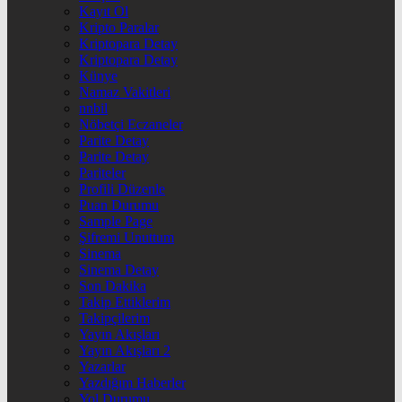
Kayıt Ol
Kripto Paralar
Kriptopara Detay
Kriptopara Detay
Künye
Namaz Vakitleri
nnbil
Nöbetçi Eczaneler
Parite Detay
Parite Detay
Pariteler
Profili Düzenle
Puan Durumu
Sample Page
Şifremi Unuttum
Sinema
Sinema Detay
Son Dakika
Takip Ettiklerim
Takipçilerim
Yayın Akışları
Yayın Akışları 2
Yazarlar
Yazdığım Haberler
Yol Durumu