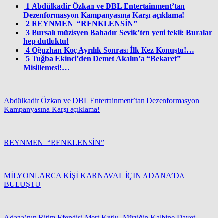
1
Abdülkadir Özkan ve DBL Entertainment’tan
Dezenformasyon Kampanyasına Karşı açıklama!
2
REYNMEN “RENKLENSİN”
3
Bursalı müzisyen Bahadır Sevik’ten yeni tekli: Buralar
hep dutluktu!
4
Oğuzhan Koç Ayrılık Sonrası İlk Kez Konuştu!…
5
Tuğba Ekinci’den Demet Akalın’a “Bekaret”
Misillemesi!…
Abdülkadir Özkan ve DBL Entertainment’tan Dezenformasyon
Kampanyasına Karşı açıklama!
REYNMEN “RENKLENSİN”
MİLYONLARCA KİŞİ KARNAVAL İÇIN ADANA’DA
BULUŞTU
Adana’nın Ritim Efendisi Mert Kutlu, Müziğin Kalbine Davet