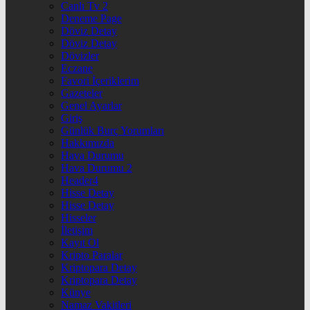
Canlı Tv 2
Deneme Page
Döviz Detay
Döviz Detay
Dövizler
Eczane
Favori İçeriklerim
Gazeteler
Genel Ayarlar
Giriş
Günlük Burç Yorumları
Hakkımızda
Hava Durumu
Hava Durumu 2
Header4
Hisse Detay
Hisse Detay
Hisseler
İletişim
Kayıt Ol
Kripto Paralar
Kriptopara Detay
Kriptopara Detay
Künye
Namaz Vakitleri