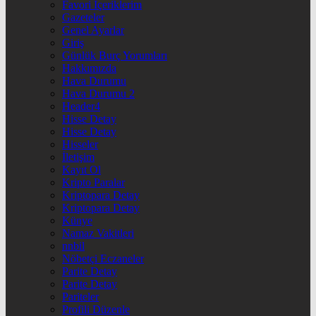
Favori İçeriklerim
Gazeteler
Genel Ayarlar
Giriş
Günlük Burç Yorumları
Hakkımızda
Hava Durumu
Hava Durumu 2
Header4
Hisse Detay
Hisse Detay
Hisseler
İletişim
Kayıt Ol
Kripto Paralar
Kriptopara Detay
Kriptopara Detay
Künye
Namaz Vakitleri
nnbil
Nöbetçi Eczaneler
Parite Detay
Parite Detay
Pariteler
Profili Düzenle