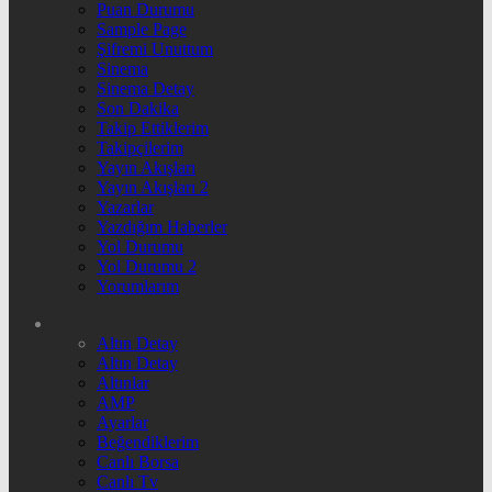
Puan Durumu
Sample Page
Şifremi Unuttum
Sinema
Sinema Detay
Son Dakika
Takip Ettiklerim
Takipçilerim
Yayın Akışları
Yayın Akışları 2
Yazarlar
Yazdığım Haberler
Yol Durumu
Yol Durumu 2
Yorumlarım
Altın Detay
Altın Detay
Altınlar
AMP
Ayarlar
Beğendiklerim
Canlı Borsa
Canlı Tv