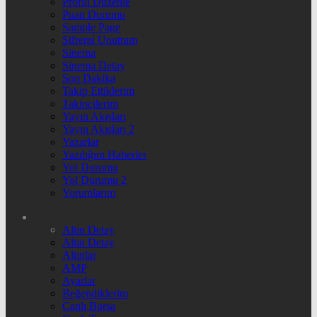
Profili Düzenle
Puan Durumu
Sample Page
Şifremi Unuttum
Sinema
Sinema Detay
Son Dakika
Takip Ettiklerim
Takipçilerim
Yayın Akışları
Yayın Akışları 2
Yazarlar
Yazdığım Haberler
Yol Durumu
Yol Durumu 2
Yorumlarım
Altın Detay
Altın Detay
Altınlar
AMP
Ayarlar
Beğendiklerim
Canlı Borsa