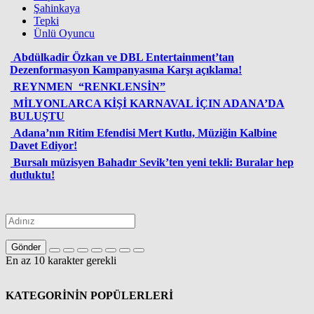
Şahinkaya
Tepki
Ünlü Oyuncu
Abdülkadir Özkan ve DBL Entertainment’tan
Dezenformasyon Kampanyasına Karşı açıklama!
REYNMEN “RENKLENSİN”
MİLYONLARCA KİŞİ KARNAVAL İÇIN ADANA’DA
BULUŞTU
Adana’nın Ritim Efendisi Mert Kutlu, Müziğin Kalbine
Davet Ediyor!
Bursalı müzisyen Bahadır Sevik’ten yeni tekli: Buralar hep
dutluktu!
Gönder
En az 10 karakter gerekli
KATEGORİNİN POPÜLERLERİ