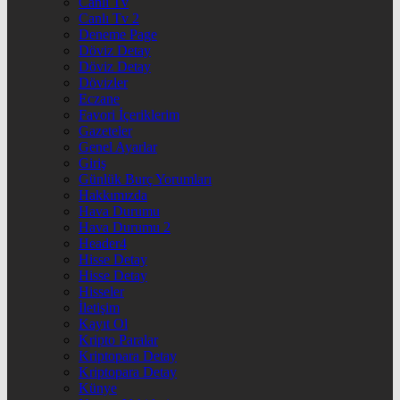
Canlı Tv
Canlı Tv 2
Deneme Page
Döviz Detay
Döviz Detay
Dövizler
Eczane
Favori İçeriklerim
Gazeteler
Genel Ayarlar
Giriş
Günlük Burç Yorumları
Hakkımızda
Hava Durumu
Hava Durumu 2
Header4
Hisse Detay
Hisse Detay
Hisseler
İletişim
Kayıt Ol
Kripto Paralar
Kriptopara Detay
Kriptopara Detay
Künye