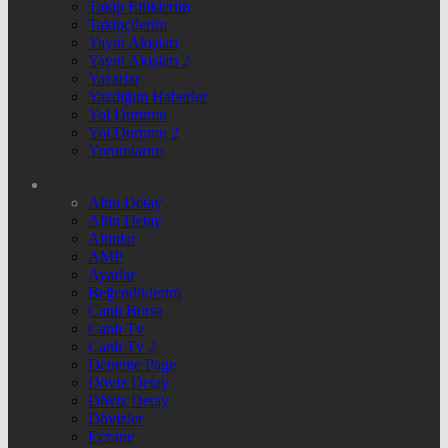
Takip Ettiklerim
Takipçilerim
Yayın Akışları
Yayın Akışları 2
Yazarlar
Yazdığım Haberler
Yol Durumu
Yol Durumu 2
Yorumlarım
Altın Detay
Altın Detay
Altınlar
AMP
Ayarlar
Beğendiklerim
Canlı Borsa
Canlı Tv
Canlı Tv 2
Deneme Page
Döviz Detay
Döviz Detay
Dövizler
Eczane