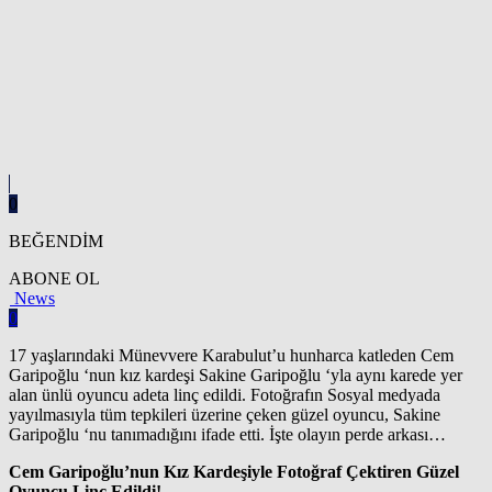
0
BEĞENDİM
ABONE OL
News
0
17 yaşlarındaki Münevvere Karabulut’u hunharca katleden Cem
Garipoğlu ‘nun kız kardeşi Sakine Garipoğlu ‘yla aynı karede yer
alan ünlü oyuncu adeta linç edildi. Fotoğrafın Sosyal medyada
yayılmasıyla tüm tepkileri üzerine çeken güzel oyuncu, Sakine
Garipoğlu ‘nu tanımadığını ifade etti. İşte olayın perde arkası…
Cem Garipoğlu’nun Kız Kardeşiyle Fotoğraf Çektiren Güzel
Oyuncu Linç Edildi!…