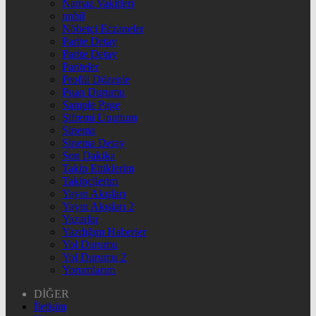
Namaz Vakitleri
nnbil
Nöbetçi Eczaneler
Parite Detay
Parite Detay
Pariteler
Profili Düzenle
Puan Durumu
Sample Page
Şifremi Unuttum
Sinema
Sinema Detay
Son Dakika
Takip Ettiklerim
Takipçilerim
Yayın Akışları
Yayın Akışları 2
Yazarlar
Yazdığım Haberler
Yol Durumu
Yol Durumu 2
Yorumlarım
DİĞER
İletişim