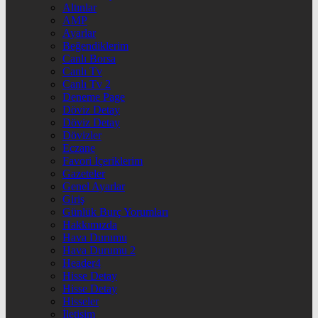
Altınlar
AMP
Ayarlar
Beğendiklerim
Canlı Borsa
Canlı Tv
Canlı Tv 2
Deneme Page
Döviz Detay
Döviz Detay
Dövizler
Eczane
Favori İçeriklerim
Gazeteler
Genel Ayarlar
Giriş
Günlük Burç Yorumları
Hakkımızda
Hava Durumu
Hava Durumu 2
Header4
Hisse Detay
Hisse Detay
Hisseler
İletişim