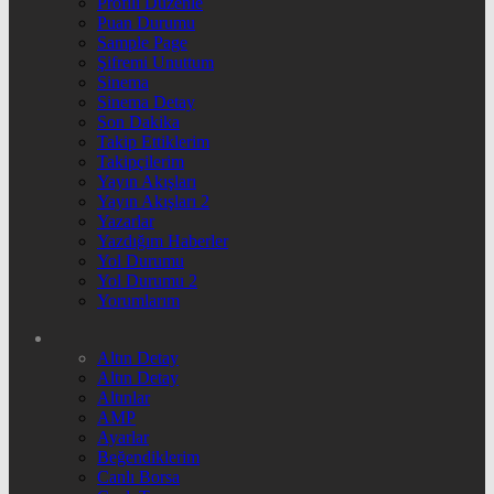
Profili Düzenle
Puan Durumu
Sample Page
Şifremi Unuttum
Sinema
Sinema Detay
Son Dakika
Takip Ettiklerim
Takipçilerim
Yayın Akışları
Yayın Akışları 2
Yazarlar
Yazdığım Haberler
Yol Durumu
Yol Durumu 2
Yorumlarım
Altın Detay
Altın Detay
Altınlar
AMP
Ayarlar
Beğendiklerim
Canlı Borsa