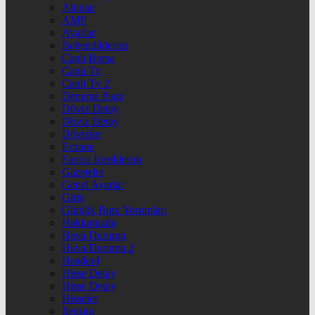
Altınlar
AMP
Ayarlar
Beğendiklerim
Canlı Borsa
Canlı Tv
Canlı Tv 2
Deneme Page
Döviz Detay
Döviz Detay
Dövizler
Eczane
Favori İçeriklerim
Gazeteler
Genel Ayarlar
Giriş
Günlük Burç Yorumları
Hakkımızda
Hava Durumu
Hava Durumu 2
Header4
Hisse Detay
Hisse Detay
Hisseler
İletişim