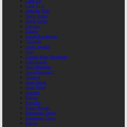
Canlı Tv
Canlı Tv 2
Deneme Page
Döviz Detay
Döviz Detay
Dövizler
Eczane
Favori İçeriklerim
Gazeteler
Genel Ayarlar
Giriş
Günlük Burç Yorumları
Hakkımızda
Hava Durumu
Hava Durumu 2
Header4
Hisse Detay
Hisse Detay
Hisseler
İletişim
Kayıt Ol
Kripto Paralar
Kriptopara Detay
Kriptopara Detay
Künye