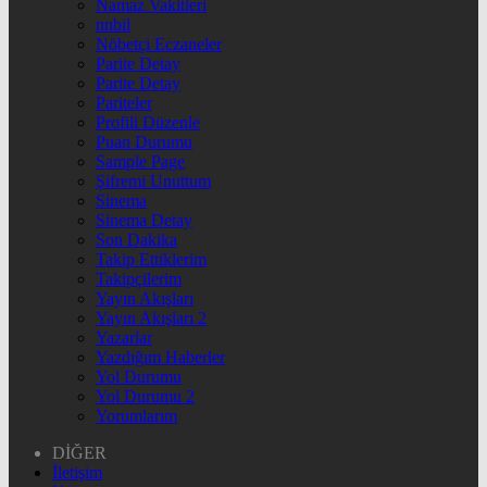
Namaz Vakitleri
nnbil
Nöbetçi Eczaneler
Parite Detay
Parite Detay
Pariteler
Profili Düzenle
Puan Durumu
Sample Page
Şifremi Unuttum
Sinema
Sinema Detay
Son Dakika
Takip Ettiklerim
Takipçilerim
Yayın Akışları
Yayın Akışları 2
Yazarlar
Yazdığım Haberler
Yol Durumu
Yol Durumu 2
Yorumlarım
DİĞER
İletişim