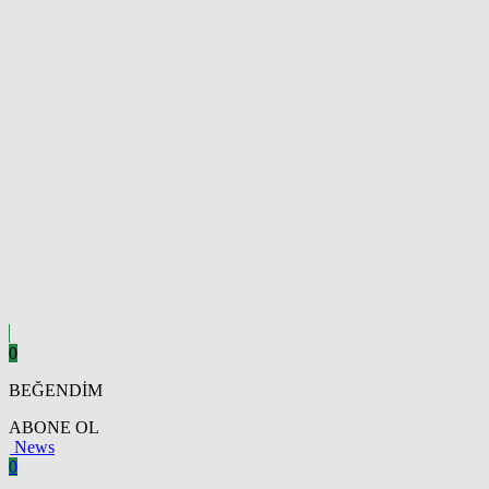
0
BEĞENDİM
ABONE OL
News
0