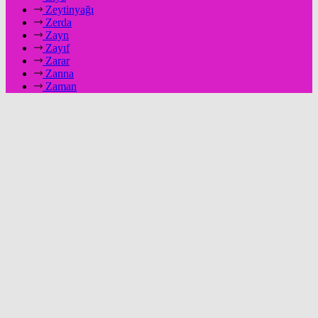
Zeytinyağı
Zerda
Zayn
Zayıf
Zarar
Zanna
Zaman