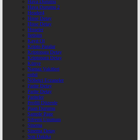
Hava Durumu
Hava Durumu 2
Header4
Hisse Detay
Hisse Detay
Hisseler
İletişim
Kayıt Ol
Kripto Paralar
Kriptopara Detay
Kriptopara Detay
Künye
Namaz Vakitleri
nnbil
Nöbetçi Eczaneler
Parite Detay
Parite Detay
Pariteler
Profili Düzenle
Puan Durumu
Sample Page
Şifremi Unuttum
Sinema
Sinema Detay
Son Dakika