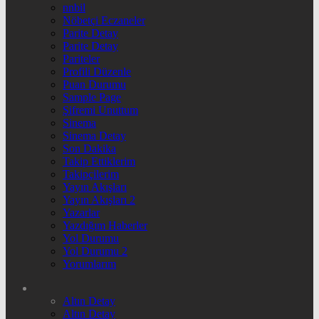
nnbil
Nöbetçi Eczaneler
Parite Detay
Parite Detay
Pariteler
Profili Düzenle
Puan Durumu
Sample Page
Şifremi Unuttum
Sinema
Sinema Detay
Son Dakika
Takip Ettiklerim
Takipçilerim
Yayın Akışları
Yayın Akışları 2
Yazarlar
Yazdığım Haberler
Yol Durumu
Yol Durumu 2
Yorumlarım
Altın Detay
Altın Detay