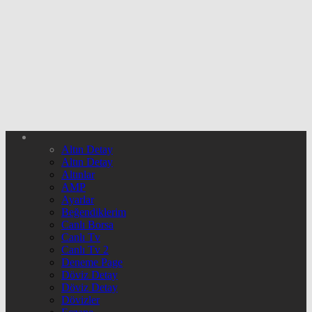
Altın Detay
Altın Detay
Altınlar
AMP
Ayarlar
Beğendiklerim
Canlı Borsa
Canlı Tv
Canlı Tv 2
Deneme Page
Döviz Detay
Döviz Detay
Dövizler