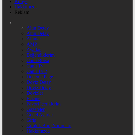
Künye
Hakkımızda
Reklam
Altın Detay
Altın Detay
Altınlar
AMP
Ayarlar
Beğendiklerim
Canlı Borsa
Canlı Tv
Canlı Tv 2
Deneme Page
Döviz Detay
Döviz Detay
Dövizler
Eczane
Favori İçeriklerim
Gazeteler
Genel Ayarlar
Giriş
Günlük Burç Yorumları
Hakkımızda