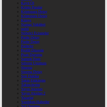
Kayıt Ol
Kripto Paralar
Kriptopara Detay
Kriptopara Detay
Künye
Namaz Vakitleri
nnbil
Nöbetçi Eczaneler
Parite Detay
Parite Detay
Pariteler
Profili Düzenle
Puan Durumu
Sample Page
Şifremi Unuttum
Sinema
Sinema Detay
Son Dakika
Takip Ettiklerim
Takipçilerim
Yayın Akışları
Yayın Akışları 2
Yazarlar
Yazdığım Haberler
Yol Durumu