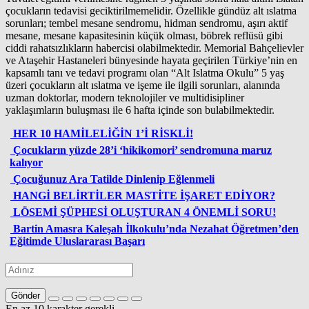
çocukların tedavisi geciktirilmemelidir. Özellikle gündüz alt ıslatma
sorunları; tembel mesane sendromu, hidman sendromu, aşırı aktif
mesane, mesane kapasitesinin küçük olması, böbrek reflüsü gibi
ciddi rahatsızlıkların habercisi olabilmektedir. Memorial Bahçelievler
ve Ataşehir Hastaneleri bünyesinde hayata geçirilen Türkiye’nin en
kapsamlı tanı ve tedavi programı olan “Alt Islatma Okulu” 5 yaş
üzeri çocukların alt ıslatma ve işeme ile ilgili sorunları, alanında
uzman doktorlar, modern teknolojiler ve multidisipliner
yaklaşımların buluşması ile 6 hafta içinde son bulabilmektedir.
HER 10 HAMİLELİĞİN 1’İ RİSKLİ!
Çocukların yüzde 28’i ‘hikikomori’ sendromuna maruz
kalıyor
Çocuğunuz Ara Tatilde Dinlenip Eğlenmeli
HANGİ BELİRTİLER MASTİTE İŞARET EDİYOR?
LÖSEMİ ŞÜPHESİ OLUŞTURAN 4 ÖNEMLİ SORU!
Bartin Amasra Kaleşah İlkokulu’nda Nezahat Öğretmen’den
Eğitimde Uluslararası Başarı
Gönder
En az 10 karakter gerekli