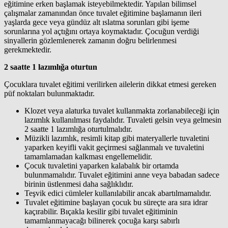
eğitimine erken başlamak isteyebilmektedir. Yapılan bilimsel
çalışmalar zamanından önce tuvalet eğitimine başlamanın ileri
yaşlarda gece veya gündüz alt ıslatma sorunları gibi işeme
sorunlarına yol açtığını ortaya koymaktadır. Çocuğun verdiği
sinyallerin gözlemlenerek zamanın doğru belirlenmesi
gerekmektedir.
2
saatte 1 lazımlığa oturtun
Çocuklara tuvalet eğitimi verilirken ailelerin dikkat etmesi gereken
püf noktaları bulunmaktadır.
Klozet veya alaturka tuvalet kullanmakta zorlanabileceği için
lazımlık kullanılması faydalıdır. Tuvaleti gelsin veya gelmesin
2 saatte 1 lazımlığa oturtulmalıdır.
Müzikli lazımlık, resimli kitap gibi materyallerle tuvaletini
yaparken keyifli vakit geçirmesi sağlanmalı ve tuvaletini
tamamlamadan kalkması engellemelidir.
Çocuk tuvaletini yaparken kalabalık bir ortamda
bulunmamalıdır. Tuvalet eğitimini anne veya babadan sadece
birinin üstlenmesi daha sağlıklıdır.
Teşvik edici cümleler kullanılabilir ancak abartılmamalıdır.
Tuvalet eğitimine başlayan çocuk bu süreçte ara sıra idrar
kaçırabilir. Bıçakla kesilir gibi tuvalet eğitiminin
tamamlanmayacağı bilinerek çocuğa karşı sabırlı