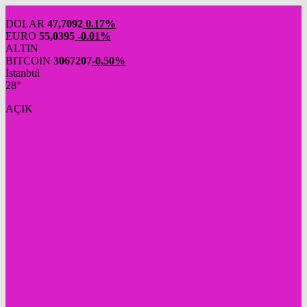
DOLAR
47,7092
0.17%
EURO
55,0395
-0.01%
ALTIN
BITCOIN
3067207
-0,50%
İstanbul
28°
AÇIK