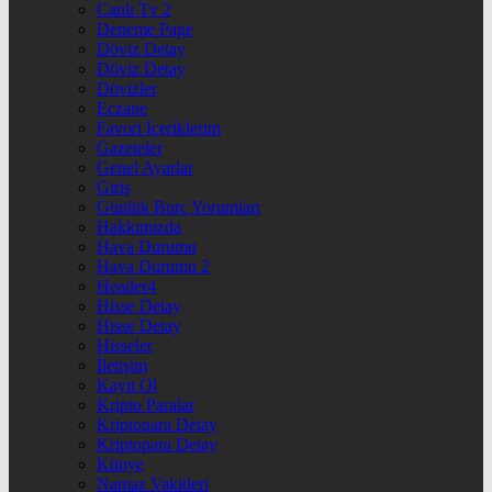
Canlı Tv 2
Deneme Page
Döviz Detay
Döviz Detay
Dövizler
Eczane
Favori İçeriklerim
Gazeteler
Genel Ayarlar
Giriş
Günlük Burç Yorumları
Hakkımızda
Hava Durumu
Hava Durumu 2
Header4
Hisse Detay
Hisse Detay
Hisseler
İletişim
Kayıt Ol
Kripto Paralar
Kriptopara Detay
Kriptopara Detay
Künye
Namaz Vakitleri