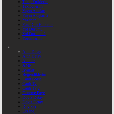
Takip Ettiklerim
Takipçilerim
Yayın Akışları
Yayın Akışları 2
Yazarlar
Yazdığım Haberler
Yol Durumu
Yol Durumu 2
Yorumlarım
Altın Detay
Altın Detay
Altınlar
AMP
Ayarlar
Beğendiklerim
Canlı Borsa
Canlı Tv
Canlı Tv 2
Deneme Page
Döviz Detay
Döviz Detay
Dövizler
Eczane