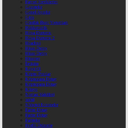
Favori İçeriklerim
Gazeteler
Genel Ayarlar
Giriş
Günlük Burç Yorumları
Hakkımızda
Hava Durumu
Hava Durumu 2
Header4
Hisse Detay
Hisse Detay
Hisseler
İletişim
Kayıt Ol
Kripto Paralar
Kriptopara Detay
Kriptopara Detay
Künye
Namaz Vakitleri
nnbil
Nöbetçi Eczaneler
Parite Detay
Parite Detay
Pariteler
Profili Düzenle