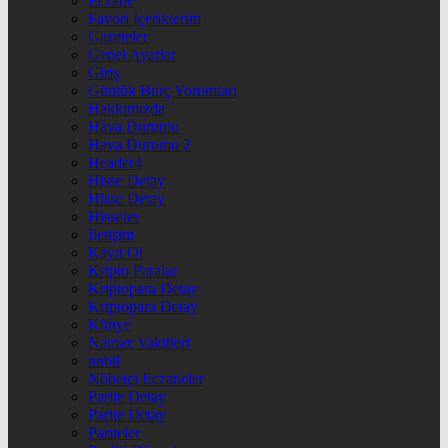
Eczane
Favori İçeriklerim
Gazeteler
Genel Ayarlar
Giriş
Günlük Burç Yorumları
Hakkımızda
Hava Durumu
Hava Durumu 2
Header4
Hisse Detay
Hisse Detay
Hisseler
İletişim
Kayıt Ol
Kripto Paralar
Kriptopara Detay
Kriptopara Detay
Künye
Namaz Vakitleri
nnbil
Nöbetçi Eczaneler
Parite Detay
Parite Detay
Pariteler