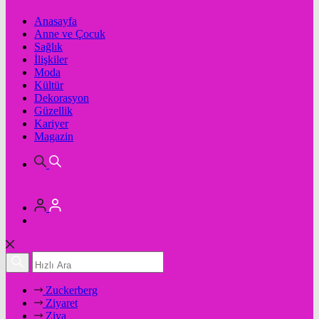
Anasayfa
Anne ve Çocuk
Sağlık
İlişkiler
Moda
Kültür
Dekorasyon
Güzellik
Kariyer
Magazin
Zuckerberg
Ziyaret
Ziya