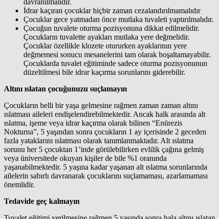
davranılmalıdır.
İdrar kaçıran çocuklar hiçbir zaman cezalandırılmamalıdır
Çocuklar gece yatmadan önce mutlaka tuvaleti yaptırılmalıdır.
Çocuğun tuvalete oturma pozisyonuna dikkat edilmelidir.
Çocukların tuvalette ayakları mutlaka yere değmelidir.
Çocuklar özellikle klozete otururken ayaklarının yere
değmemesi sonucu mesanelerini tam olarak boşaltamayabilir.
Çocuklarda tuvalet eğitiminde sadece oturma pozisyonunun
düzeltilmesi bile idrar kaçırma sorunlarını giderebilir.
Altını ıslatan çocuğunuzu suçlamayın
Çocukların belli bir yaşa gelmesine rağmen zaman zaman altını
ıslatması aileleri endişelendirebilmektedir. Ancak halk arasında alt
ıslatma, işeme veya idrar kaçırma olarak bilinen “Enürezis
Nokturna”, 5 yaşından sonra çocukların 1 ay içerisinde 2 geceden
fazla yataklarını ıslatması olarak tanımlanmaktadır. Alt ıslatma
sorunu her 5 çocuktan 1’inde görülebilirken evlilik çağına gelmiş
veya üniversitede okuyan kişiler de bile %1 oranında
yaşanabilmektedir. 5 yaşına kadar yaşanan alt ıslatma sorunlarında
ailelerin sabırlı davranarak çocuklarını suçlamaması, azarlamaması
önemlidir.
Tedavide geç kalmayın
Tuvalet eğitimi verilmesine rağmen 5 yaşında sonra hala altını ıslatan