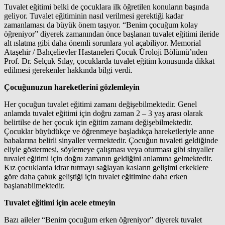
Tuvalet eğitimi belki de çocuklara ilk öğretilen konuların başında
geliyor. Tuvalet eğitiminin nasıl verilmesi gerektiği kadar
zamanlaması da büyük önem taşıyor. “Benim çocuğum kolay
öğreniyor” diyerek zamanından önce başlanan tuvalet eğitimi ileride
alt ıslatma gibi daha önemli sorunlara yol açabiliyor. Memorial
Ataşehir / Bahçelievler Hastaneleri Çocuk Üroloji Bölümü’nden
Prof. Dr. Selçuk Sılay, çocuklarda tuvalet eğitim konusunda dikkat
edilmesi gerekenler hakkında bilgi verdi.
Çocuğunuzun hareketlerini gözlemleyin
Her çocuğun tuvalet eğitimi zamanı değişebilmektedir. Genel
anlamda tuvalet eğitimi için doğru zaman 2 – 3 yaş arası olarak
belirtilse de her çocuk için eğitim zamanı değişebilmektedir.
Çocuklar büyüdükçe ve öğrenmeye başladıkça hareketleriyle anne
babalarına belirli sinyaller vermektedir. Çocuğun tuvaleti geldiğinde
eliyle göstermesi, söylemeye çalışması veya oturması gibi sinyaller
tuvalet eğitimi için doğru zamanın geldiğini anlamına gelmektedir.
Kız çocuklarda idrar tutmayı sağlayan kasların gelişimi erkeklere
göre daha çabuk geliştiği için tuvalet eğitimine daha erken
başlanabilmektedir.
Tuvalet eğitimi için acele etmeyin
Bazı aileler “Benim çocuğum erken öğreniyor” diyerek tuvalet