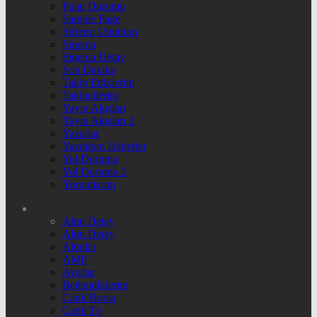
Puan Durumu
Sample Page
Şifremi Unuttum
Sinema
Sinema Detay
Son Dakika
Takip Ettiklerim
Takipçilerim
Yayın Akışları
Yayın Akışları 2
Yazarlar
Yazdığım Haberler
Yol Durumu
Yol Durumu 2
Yorumlarım
Altın Detay
Altın Detay
Altınlar
AMP
Ayarlar
Beğendiklerim
Canlı Borsa
Canlı Tv