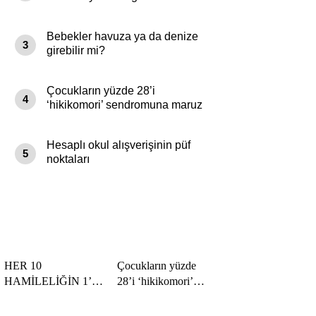
başlık.
Bebekler havuza ya da denize
3
girebilir mi?
Çocukların yüzde 28’i
4
‘hikikomori’ sendromuna maruz
kalıyor
Hesaplı okul alışverişinin püf
5
noktaları
HER 10
Çocukların yüzde
HAMİLELİĞİN 1’İ
28’i ‘hikikomori’
RİSKLİ!
sendromuna maruz
kalıyor