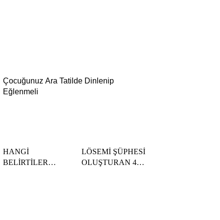
Çocuğunuz Ara Tatilde Dinlenip
Eğlenmeli
HANGİ
LÖSEMİ ŞÜPHESİ
BELİRTİLER
OLUŞTURAN 4
MASTİTE İŞARET
ÖNEMLİ SORU!
EDİYOR?