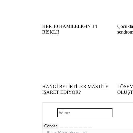
HER 10 HAMİLELİĞİN 1’İ
Çocukla
RİSKLİ!
sendrom
HANGİ BELİRTİLER MASTİTE
LÖSEM
İŞARET EDİYOR?
OLUŞT
Gönder
En az 10 karakter gerekli