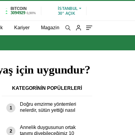
BITCOIN
İSTANBUL
3094929
0,90%
30°
AÇIK
ik
Kariyer
Magazin
yaş için uygundur?
KATEGORİNİN POPÜLERLERİ
Doğru emzirme yöntemleri
1
nelerdir, sütün yettiği nasıl
anlaşılır?
Annelik duygusunun ortak
2
tanımı diyebileceğimiz 10