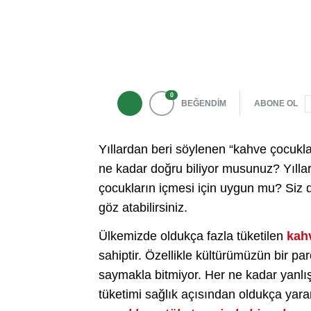
0
BEĞENDİM
ABONE OL
Yıllardan beri söylenen “kahve çocukl
ne kadar doğru biliyor musunuz? Yıllard
çocukların içmesi için uygun mu? Siz 
göz atabilirsiniz.
Ülkemizde oldukça fazla tüketilen
kah
sahiptir. Özellikle kültürümüzün bir pa
saymakla bitmiyor. Her ne kadar yanlış 
tüketimi sağlık açısından oldukça yarar