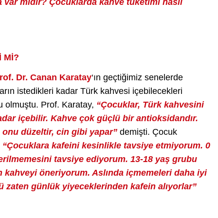
 var mıdır? Çocuklarda kahve tüketimi nasıl
 Mİ?
rof. Dr. Canan Karatay
‘ın geçtiğimiz senelerde
rın istedikleri kadar Türk kahvesi içebilecekleri
 olmuştu. Prof. Karatay,
“Çocuklar, Türk kahvesini
adar içebilir. Kahve çok güçlü bir antioksidandır.
onu düzeltir, cin gibi yapar”
demişti. Çocuk
e
“Çocuklara kafeini kesinlikle tavsiye etmiyorum. 0
verilmemesini tavsiye ediyorum. 13-18 yaş grubu
n kahveyi öneriyorum. Aslında içmemeleri daha iyi
 zaten günlük yiyeceklerinden kafein alıyorlar”