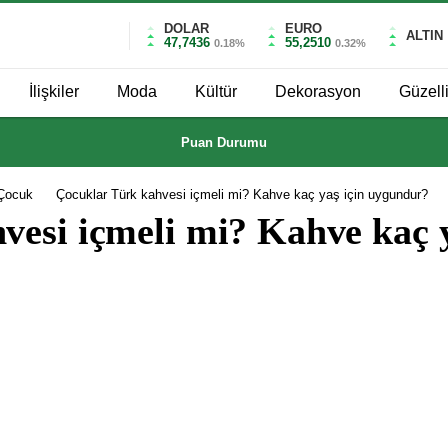
DOLAR
EURO
ALTIN
47,7436
55,2510
0.18%
0.32%
İlişkiler
Moda
Kültür
Dekorasyon
Güzell
Puan Durumu
Çocuk
Çocuklar Türk kahvesi içmeli mi? Kahve kaç yaş için uygundur?
vesi içmeli mi? Kahve kaç 