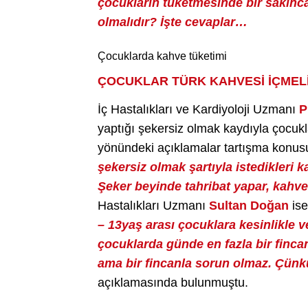
çocukların tüketmesinde bir sakınca
olmalıdır? İşte cevaplar…
Çocuklarda kahve tüketimi
ÇOCUKLAR TÜRK KAHVESİ İÇMELİ
İç Hastalıkları ve Kardiyoloji Uzmanı
P
yaptığı şekersiz olmak kaydıyla çocukla
yönündeki açıklamalar tartışma konusu
şekersiz olmak şartıyla istedikleri k
Şeker beyinde tahribat yapar, kahve 
Hastalıkları Uzmanı
Sultan Doğan
is
– 13yaş arası çocuklara kesinlikle 
çocuklarda günde en fazla bir finca
ama bir fincanla sorun olmaz. Çünkü
açıklamasında bulunmuştu.