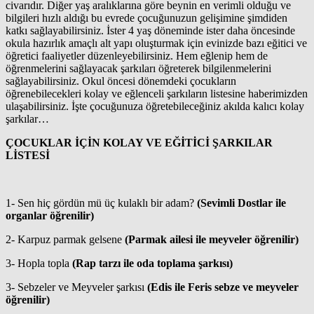
civarıdır. Diğer yaş aralıklarına göre beynin en verimli olduğu ve
bilgileri hızlı aldığı bu evrede çocuğunuzun gelişimine şimdiden
katkı sağlayabilirsiniz. İster 4 yaş döneminde ister daha öncesinde
okula hazırlık amaçlı alt yapı oluşturmak için evinizde bazı eğitici ve
öğretici faaliyetler düzenleyebilirsiniz. Hem eğlenip hem de
öğrenmelerini sağlayacak şarkıları öğreterek bilgilenmelerini
sağlayabilirsiniz. Okul öncesi dönemdeki çocukların
öğrenebilecekleri kolay ve eğlenceli şarkıların listesine haberimizden
ulaşabilirsiniz. İşte çocuğunuza öğretebileceğiniz akılda kalıcı kolay
şarkılar…
ÇOCUKLAR İÇİN KOLAY VE EĞİTİCİ ŞARKILAR
LİSTESİ
1- Sen hiç gördün mü üç kulaklı bir adam?
(Sevimli Dostlar ile
organlar öğrenilir)
2- Karpuz parmak gelsene
(Parmak ailesi ile meyveler öğrenilir)
3- Hopla topla
(Rap tarzı ile oda toplama şarkısı)
3- Sebzeler ve Meyveler şarkısı
(Edis ile Feris sebze ve meyveler
öğrenilir)