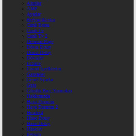
Altınlar
AMP
Ayarlar
Beğendiklerim
Canlı Borsa
Canlı Tv
Canlı Tv 2
Deneme Page
Döviz Detay
Döviz Detay
Dövizler
Eczane
Favori İçeriklerim
Gazeteler
Genel Ayarlar
Giriş
Günlük Burç Yorumları
Hakkımızda
Hava Durumu
Hava Durumu 2
Header4
Hisse Detay
Hisse Detay
Hisseler
İletişim