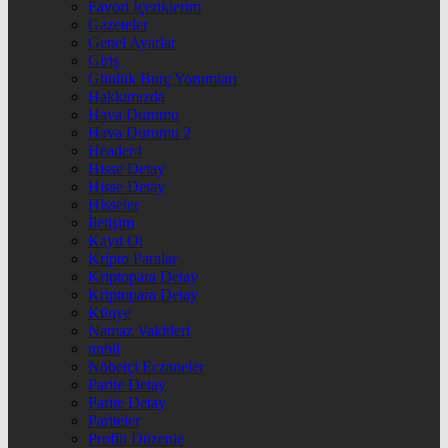
Favori İçeriklerim
Gazeteler
Genel Ayarlar
Giriş
Günlük Burç Yorumları
Hakkımızda
Hava Durumu
Hava Durumu 2
Header4
Hisse Detay
Hisse Detay
Hisseler
İletişim
Kayıt Ol
Kripto Paralar
Kriptopara Detay
Kriptopara Detay
Künye
Namaz Vakitleri
nnbil
Nöbetçi Eczaneler
Parite Detay
Parite Detay
Pariteler
Profili Düzenle