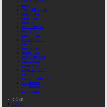
Namaz Vakitleri
nnbil
Nöbetçi Eczaneler
Parite Detay
Parite Detay
Pariteler
Profili Düzenle
Puan Durumu
Sample Page
Şifremi Unuttum
Sinema
Sinema Detay
Son Dakika
Takip Ettiklerim
Takipçilerim
Yayın Akışları
Yayın Akışları 2
Yazarlar
Yazdığım Haberler
Yol Durumu
Yol Durumu 2
Yorumlarım
DİĞER
İletişim