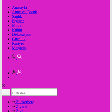
Anasayfa
Anne ve Çocuk
Sağlık
İlişkiler
Moda
Kültür
Dekorasyon
Güzellik
Kariyer
Magazin
Zuckerberg
Ziyaret
Ziya