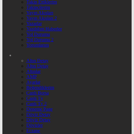
Takip Ettiklerim
Takipçilerim
Yayın Akışları
Yayın Akışları 2
Yazarlar
Yazdığım Haberler
Yol Durumu
Yol Durumu 2
Yorumlarım
Altın Detay
Altın Detay
Altınlar
AMP
Ayarlar
Beğendiklerim
Canlı Borsa
Canlı Tv
Canlı Tv 2
Deneme Page
Döviz Detay
Döviz Detay
Dövizler
Eczane