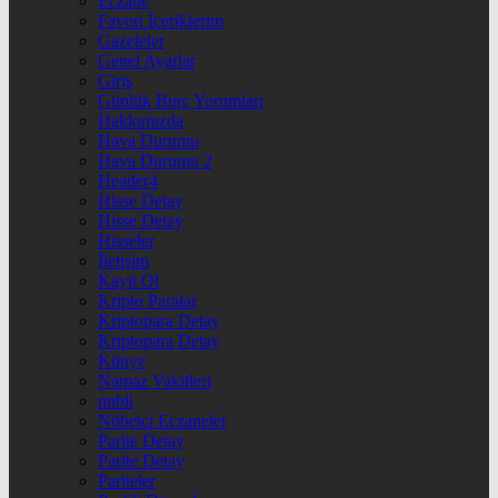
Eczane
Favori İçeriklerim
Gazeteler
Genel Ayarlar
Giriş
Günlük Burç Yorumları
Hakkımızda
Hava Durumu
Hava Durumu 2
Header4
Hisse Detay
Hisse Detay
Hisseler
İletişim
Kayıt Ol
Kripto Paralar
Kriptopara Detay
Kriptopara Detay
Künye
Namaz Vakitleri
nnbil
Nöbetçi Eczaneler
Parite Detay
Parite Detay
Pariteler