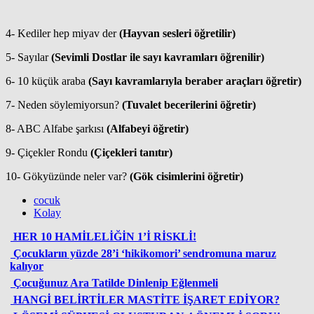
4- Kediler hep miyav der
(Hayvan sesleri öğretilir)
5- Sayılar
(Sevimli Dostlar ile sayı kavramları öğrenilir)
6- 10 küçük araba
(Sayı kavramlarıyla beraber araçları öğretir)
7- Neden söylemiyorsun?
(Tuvalet becerilerini öğretir)
8- ABC Alfabe şarkısı
(Alfabeyi öğretir)
9- Çiçekler Rondu
(Çiçekleri tanıtır)
10- Gökyüzünde neler var?
(Gök cisimlerini öğretir)
cocuk
Kolay
HER 10 HAMİLELİĞİN 1’İ RİSKLİ!
Çocukların yüzde 28’i ‘hikikomori’ sendromuna maruz
kalıyor
Çocuğunuz Ara Tatilde Dinlenip Eğlenmeli
HANGİ BELİRTİLER MASTİTE İŞARET EDİYOR?