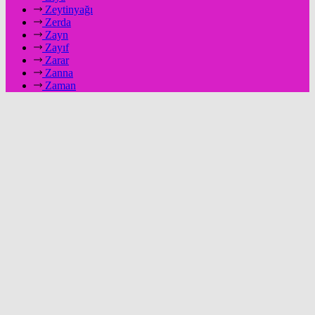
Zeytinyağı
Zerda
Zayn
Zayıf
Zarar
Zanna
Zaman