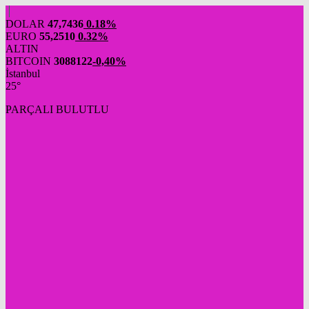
DOLAR
47,7436
0.18%
EURO
55,2510
0.32%
ALTIN
BITCOIN
3088122
-0,40%
İstanbul
25°
PARÇALI BULUTLU