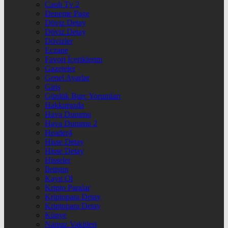
Canlı Tv 2
Deneme Page
Döviz Detay
Döviz Detay
Dövizler
Eczane
Favori İçeriklerim
Gazeteler
Genel Ayarlar
Giriş
Günlük Burç Yorumları
Hakkımızda
Hava Durumu
Hava Durumu 2
Header4
Hisse Detay
Hisse Detay
Hisseler
İletişim
Kayıt Ol
Kripto Paralar
Kriptopara Detay
Kriptopara Detay
Künye
Namaz Vakitleri