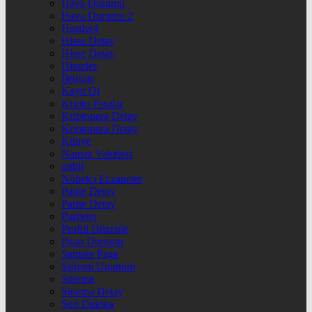
Hava Durumu
Hava Durumu 2
Header4
Hisse Detay
Hisse Detay
Hisseler
İletişim
Kayıt Ol
Kripto Paralar
Kriptopara Detay
Kriptopara Detay
Künye
Namaz Vakitleri
nnbil
Nöbetçi Eczaneler
Parite Detay
Parite Detay
Pariteler
Profili Düzenle
Puan Durumu
Sample Page
Şifremi Unuttum
Sinema
Sinema Detay
Son Dakika