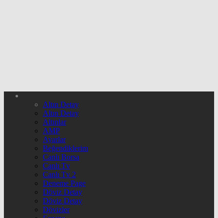
Altın Detay
Altın Detay
Altınlar
AMP
Ayarlar
Beğendiklerim
Canlı Borsa
Canlı Tv
Canlı Tv 2
Deneme Page
Döviz Detay
Döviz Detay
Dövizler