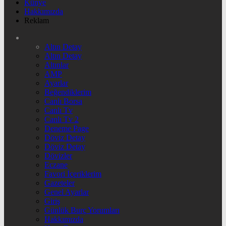
Künye
Hakkımızda
Reklam
Altın Detay
Altın Detay
Altınlar
AMP
Ayarlar
Beğendiklerim
Canlı Borsa
Canlı Tv
Canlı Tv 2
Deneme Page
Döviz Detay
Döviz Detay
Dövizler
Eczane
Favori İçeriklerim
Gazeteler
Genel Ayarlar
Giriş
Günlük Burç Yorumları
Hakkımızda