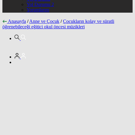
Yol Durumu 2
Yorumlarım
Anasayfa
/
Anne ve Çocuk
/
Çocukların kolay ve süratli
öğrenebileceği eğitici okul öncesi müzikleri