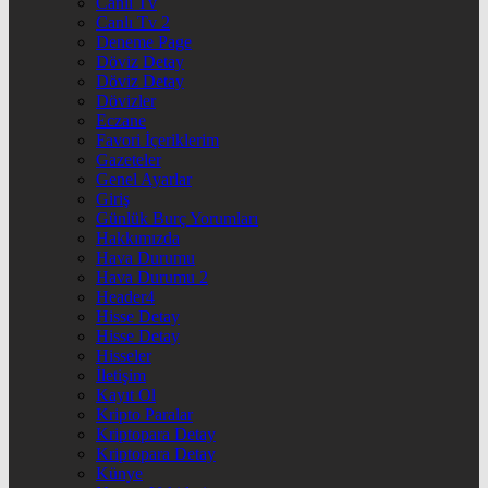
Canlı Tv
Canlı Tv 2
Deneme Page
Döviz Detay
Döviz Detay
Dövizler
Eczane
Favori İçeriklerim
Gazeteler
Genel Ayarlar
Giriş
Günlük Burç Yorumları
Hakkımızda
Hava Durumu
Hava Durumu 2
Header4
Hisse Detay
Hisse Detay
Hisseler
İletişim
Kayıt Ol
Kripto Paralar
Kriptopara Detay
Kriptopara Detay
Künye