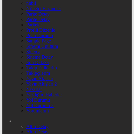
nnbil
Nöbetçi Eczaneler
Parite Detay
Parite Detay
Pariteler
Profili Düzenle
Puan Durumu
Sample Page
Şifremi Unuttum
Sinema
Sinema Detay
Son Dakika
Takip Ettiklerim
Takipçilerim
Yayın Akışları
Yayın Akışları 2
Yazarlar
Yazdığım Haberler
Yol Durumu
Yol Durumu 2
Yorumlarım
Altın Detay
Altın Detay