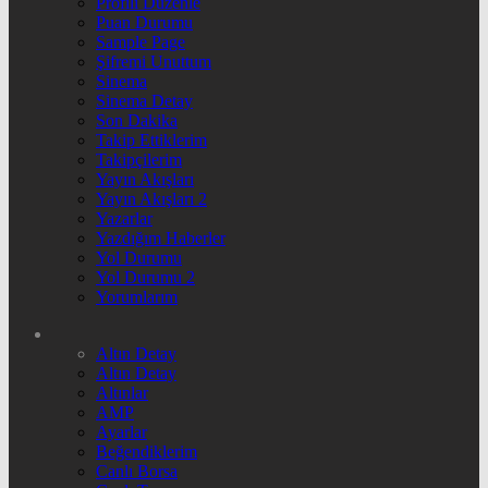
Profili Düzenle
Puan Durumu
Sample Page
Şifremi Unuttum
Sinema
Sinema Detay
Son Dakika
Takip Ettiklerim
Takipçilerim
Yayın Akışları
Yayın Akışları 2
Yazarlar
Yazdığım Haberler
Yol Durumu
Yol Durumu 2
Yorumlarım
Altın Detay
Altın Detay
Altınlar
AMP
Ayarlar
Beğendiklerim
Canlı Borsa