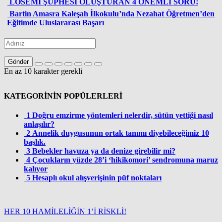
LÖSEMİ ŞÜPHESİ OLUŞTURAN 4 ÖNEMLİ SORU!
Bartin Amasra Kaleşah İlkokulu’nda Nezahat Öğretmen’den
Eğitimde Uluslararası Başarı
Gönder
En az 10 karakter gerekli
KATEGORİNİN POPÜLERLERİ
1
Doğru emzirme yöntemleri nelerdir, sütün yettiği nasıl
anlaşılır?
2
Annelik duygusunun ortak tanımı diyebileceğimiz 10
başlık.
3
Bebekler havuza ya da denize girebilir mi?
4
Çocukların yüzde 28’i ‘hikikomori’ sendromuna maruz
kalıyor
5
Hesaplı okul alışverişinin püf noktaları
HER 10 HAMİLELİĞİN 1’İ RİSKLİ!