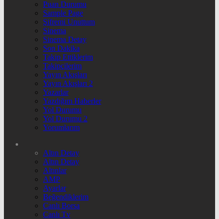
Puan Durumu
Sample Page
Şifremi Unuttum
Sinema
Sinema Detay
Son Dakika
Takip Ettiklerim
Takipçilerim
Yayın Akışları
Yayın Akışları 2
Yazarlar
Yazdığım Haberler
Yol Durumu
Yol Durumu 2
Yorumlarım
Altın Detay
Altın Detay
Altınlar
AMP
Ayarlar
Beğendiklerim
Canlı Borsa
Canlı Tv