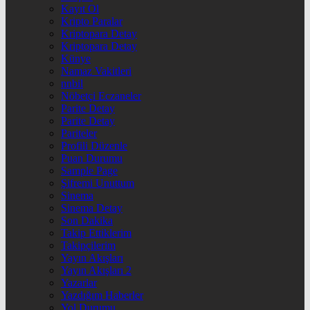
Kayıt Ol
Kripto Paralar
Kriptopara Detay
Kriptopara Detay
Künye
Namaz Vakitleri
nnbil
Nöbetçi Eczaneler
Parite Detay
Parite Detay
Pariteler
Profili Düzenle
Puan Durumu
Sample Page
Şifremi Unuttum
Sinema
Sinema Detay
Son Dakika
Takip Ettiklerim
Takipçilerim
Yayın Akışları
Yayın Akışları 2
Yazarlar
Yazdığım Haberler
Yol Durumu