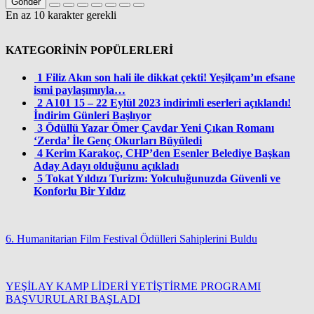
Gönder
En az 10 karakter gerekli
KATEGORİNİN POPÜLERLERİ
1
Filiz Akın son hali ile dikkat çekti! Yeşilçam’ın efsane
ismi paylaşımıyla…
2
A101 15 – 22 Eylül 2023 indirimli eserleri açıklandı!
İndirim Günleri Başlıyor
3
Ödüllü Yazar Ömer Çavdar Yeni Çıkan Romanı
‘Zerda’ İle Genç Okurları Büyüledi
4
Kerim Karakoç, CHP’den Esenler Belediye Başkan
Aday Adayı olduğunu açıkladı
5
Tokat Yıldızı Turizm: Yolculuğunuzda Güvenli ve
Konforlu Bir Yıldız
6. Humanitarian Film Festival Ödülleri Sahiplerini Buldu
YEŞİLAY KAMP LİDERİ YETİŞTİRME PROGRAMI
BAŞVURULARI BAŞLADI