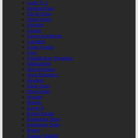
Canlı Tv 2
Deneme Page
Döviz Detay
Döviz Detay
Dövizler
Eczane
Favori İçeriklerim
Gazeteler
Genel Ayarlar
Giriş
Günlük Burç Yorumları
Hakkımızda
Hava Durumu
Hava Durumu 2
Header4
Hisse Detay
Hisse Detay
Hisseler
İletişim
Kayıt Ol
Kripto Paralar
Kriptopara Detay
Kriptopara Detay
Künye
Namaz Vakitleri