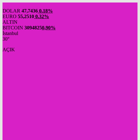
DOLAR
47,7436
0.18%
EURO
55,2510
0.32%
ALTIN
BITCOIN
3094825
0,90%
İstanbul
30°
AÇIK