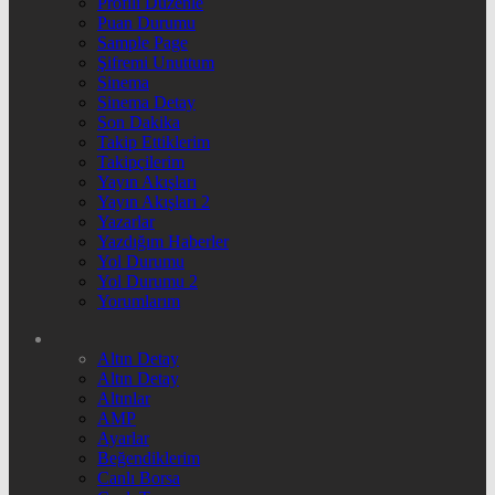
Profili Düzenle
Puan Durumu
Sample Page
Şifremi Unuttum
Sinema
Sinema Detay
Son Dakika
Takip Ettiklerim
Takipçilerim
Yayın Akışları
Yayın Akışları 2
Yazarlar
Yazdığım Haberler
Yol Durumu
Yol Durumu 2
Yorumlarım
Altın Detay
Altın Detay
Altınlar
AMP
Ayarlar
Beğendiklerim
Canlı Borsa