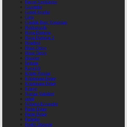
Favori İçeriklerim
Gazeteler
Genel Ayarlar
Giriş
Günlük Burç Yorumları
Hakkımızda
Hava Durumu
Hava Durumu 2
Header4
Hisse Detay
Hisse Detay
Hisseler
İletişim
Kayıt Ol
Kripto Paralar
Kriptopara Detay
Kriptopara Detay
Künye
Namaz Vakitleri
nnbil
Nöbetçi Eczaneler
Parite Detay
Parite Detay
Pariteler
Profili Düzenle