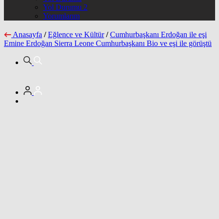
Yol Durumu 2
Yorumlarım
Anasayfa
/
Eğlence ve Kültür
/
Cumhurbaşkanı Erdoğan ile eşi
Emine Erdoğan Sierra Leone Cumhurbaşkanı Bio ve eşi ile görüştü