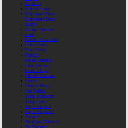
Kayıt Ol
Kripto Paralar
Kriptopara Detay
Kriptopara Detay
Künye
Namaz Vakitleri
nnbil
Nöbetçi Eczaneler
Parite Detay
Parite Detay
Pariteler
Profili Düzenle
Puan Durumu
Sample Page
Şifremi Unuttum
Sinema
Sinema Detay
Son Dakika
Takip Ettiklerim
Takipçilerim
Yayın Akışları
Yayın Akışları 2
Yazarlar
Yazdığım Haberler
Yol Durumu