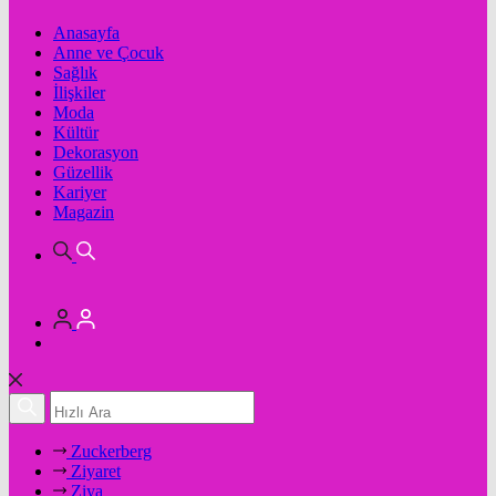
Anasayfa
Anne ve Çocuk
Sağlık
İlişkiler
Moda
Kültür
Dekorasyon
Güzellik
Kariyer
Magazin
Zuckerberg
Ziyaret
Ziya