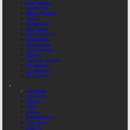
Puan Durumu
Sample Page
Şifremi Unuttum
Sinema
Sinema Detay
Son Dakika
Takip Ettiklerim
Takipçilerim
Yayın Akışları
Yayın Akışları 2
Yazarlar
Yazdığım Haberler
Yol Durumu
Yol Durumu 2
Yorumlarım
Altın Detay
Altın Detay
Altınlar
AMP
Ayarlar
Beğendiklerim
Canlı Borsa
Canlı Tv