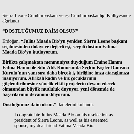
Sierra Leone Cumhurbaşkanı ve eşi Cumhurbaşkanlığı Külliyesinde
ağırlandı
“DOSTLUĞUMUZ DAİM OLSUN”
Erdoğan,
“Julius Maada Bio’yu yeniden Sierra Leone başkanı
seçilmesinden dolayı ve değerli eşi, sevgili dostum Fatima
Maada Bio’yu kutluyorum.
Birlikte çalışmaktan memnuniyet duyduğum Emine Hanım
Fatma Hanım ile Sıfır Atık Konusunda Seçkin Kişiler Danışma
Kurulu’nun yanı sıra daha birçok iş birliğine imza atacağımıza
inanıyorum. Afrikalı kadın ve kız çocuklarının
güçlendirilmesine yönelik etkili projelerin devam edecek
olmasından büyük mutluluk duyuyor, yeni dönemde de
başarılarının devamını diliyorum.
Dostluğumuz daim olsun.”
ifadelerini kullandı.
I congratulate Julius Maada Bio on his re-election as
president of Sierra Leone, as well as his esteemed
spouse, my dear friend Fatima Maada Bio.