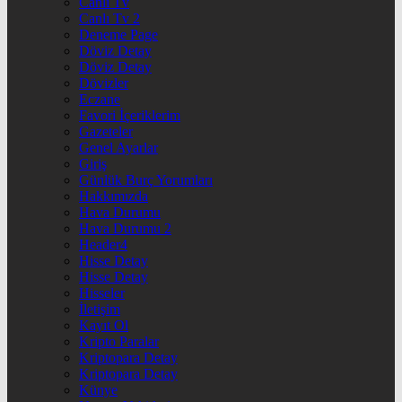
Canlı Tv
Canlı Tv 2
Deneme Page
Döviz Detay
Döviz Detay
Dövizler
Eczane
Favori İçeriklerim
Gazeteler
Genel Ayarlar
Giriş
Günlük Burç Yorumları
Hakkımızda
Hava Durumu
Hava Durumu 2
Header4
Hisse Detay
Hisse Detay
Hisseler
İletişim
Kayıt Ol
Kripto Paralar
Kriptopara Detay
Kriptopara Detay
Künye