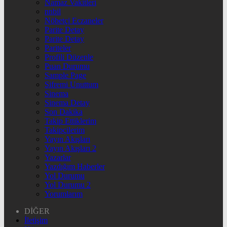
Namaz Vakitleri
nnbil
Nöbetçi Eczaneler
Parite Detay
Parite Detay
Pariteler
Profili Düzenle
Puan Durumu
Sample Page
Şifremi Unuttum
Sinema
Sinema Detay
Son Dakika
Takip Ettiklerim
Takipçilerim
Yayın Akışları
Yayın Akışları 2
Yazarlar
Yazdığım Haberler
Yol Durumu
Yol Durumu 2
Yorumlarım
DİĞER
İletişim