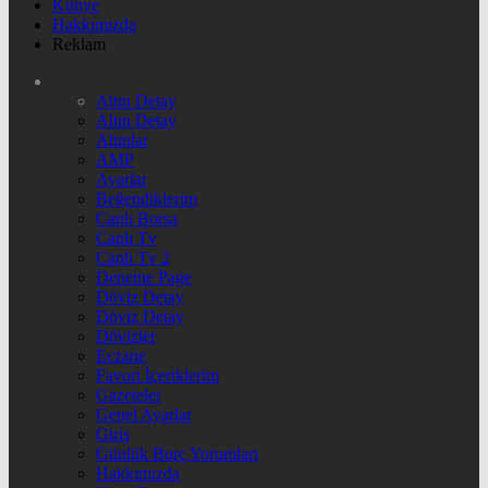
Künye
Hakkımızda
Reklam
Altın Detay
Altın Detay
Altınlar
AMP
Ayarlar
Beğendiklerim
Canlı Borsa
Canlı Tv
Canlı Tv 2
Deneme Page
Döviz Detay
Döviz Detay
Dövizler
Eczane
Favori İçeriklerim
Gazeteler
Genel Ayarlar
Giriş
Günlük Burç Yorumları
Hakkımızda