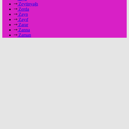
Zeytinyağı
Zerda
Zayn
Zayıf
Zarar
Zanna
Zaman