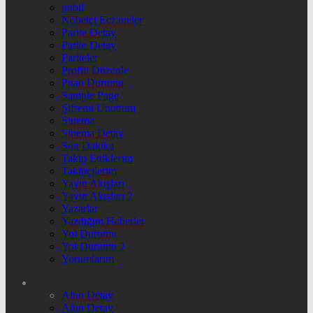
nnbil
Nöbetçi Eczaneler
Parite Detay
Parite Detay
Pariteler
Profili Düzenle
Puan Durumu
Sample Page
Şifremi Unuttum
Sinema
Sinema Detay
Son Dakika
Takip Ettiklerim
Takipçilerim
Yayın Akışları
Yayın Akışları 2
Yazarlar
Yazdığım Haberler
Yol Durumu
Yol Durumu 2
Yorumlarım
Altın Detay
Altın Detay