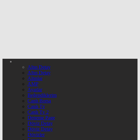
Altın Detay
Altın Detay
Altınlar
AMP
Ayarlar
Beğendiklerim
Canlı Borsa
Canlı Tv
Canlı Tv 2
Deneme Page
Döviz Detay
Döviz Detay
Dövizler