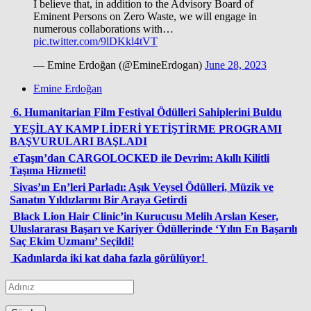
I believe that, in addition to the Advisory Board of
Eminent Persons on Zero Waste, we will engage in
numerous collaborations with…
pic.twitter.com/9lDKkl4tVT
— Emine Erdoğan (@EmineErdogan)
June 28, 2023
Emine Erdoğan
6. Humanitarian Film Festival Ödülleri Sahiplerini Buldu
YEŞİLAY KAMP LİDERİ YETİŞTİRME PROGRAMI
BAŞVURULARI BAŞLADI
eTaşın’dan CARGOLOCKED ile Devrim: Akıllı Kilitli
Taşıma Hizmeti!
Sivas’ın En’leri Parladı: Aşık Veysel Ödülleri, Müzik ve
Sanatın Yıldızlarını Bir Araya Getirdi
Black Lion Hair Clinic’in Kurucusu Melih Arslan Keser,
Uluslararası Başarı ve Kariyer Ödüllerinde ‘Yılın En Başarılı
Saç Ekim Uzmanı’ Seçildi!
Kadınlarda iki kat daha fazla görülüyor!