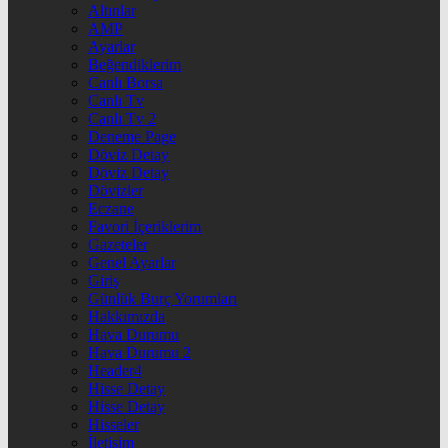
Altınlar
AMP
Ayarlar
Beğendiklerim
Canlı Borsa
Canlı Tv
Canlı Tv 2
Deneme Page
Döviz Detay
Döviz Detay
Dövizler
Eczane
Favori İçeriklerim
Gazeteler
Genel Ayarlar
Giriş
Günlük Burç Yorumları
Hakkımızda
Hava Durumu
Hava Durumu 2
Header4
Hisse Detay
Hisse Detay
Hisseler
İletişim