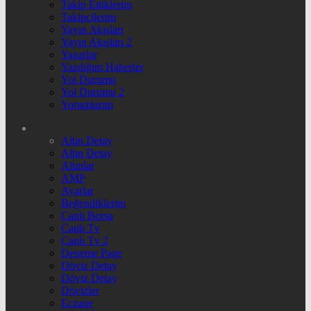
Takip Ettiklerim
Takipçilerim
Yayın Akışları
Yayın Akışları 2
Yazarlar
Yazdığım Haberler
Yol Durumu
Yol Durumu 2
Yorumlarım
Altın Detay
Altın Detay
Altınlar
AMP
Ayarlar
Beğendiklerim
Canlı Borsa
Canlı Tv
Canlı Tv 2
Deneme Page
Döviz Detay
Döviz Detay
Dövizler
Eczane