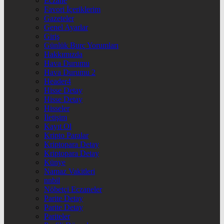
Eczane
Favori İçeriklerim
Gazeteler
Genel Ayarlar
Giriş
Günlük Burç Yorumları
Hakkımızda
Hava Durumu
Hava Durumu 2
Header4
Hisse Detay
Hisse Detay
Hisseler
İletişim
Kayıt Ol
Kripto Paralar
Kriptopara Detay
Kriptopara Detay
Künye
Namaz Vakitleri
nnbil
Nöbetçi Eczaneler
Parite Detay
Parite Detay
Pariteler