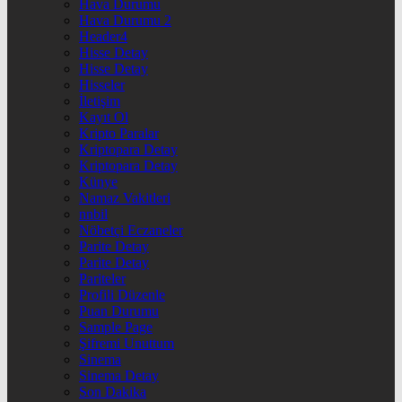
Hava Durumu
Hava Durumu 2
Header4
Hisse Detay
Hisse Detay
Hisseler
İletişim
Kayıt Ol
Kripto Paralar
Kriptopara Detay
Kriptopara Detay
Künye
Namaz Vakitleri
nnbil
Nöbetçi Eczaneler
Parite Detay
Parite Detay
Pariteler
Profili Düzenle
Puan Durumu
Sample Page
Şifremi Unuttum
Sinema
Sinema Detay
Son Dakika