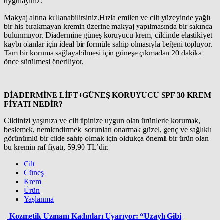
uygulayınız.
Makyaj altına kullanabilirsiniz.Hızla emilen ve cilt yüzeyinde yağlı
bir his bırakmayan kremin üzerine makyaj yapılmasında bir sakınca
bulunmuyor. Diadermine güneş koruyucu krem, cildinde elastikiyet
kaybı olanlar için ideal bir formüle sahip olmasıyla beğeni topluyor.
Tam bir koruma sağlayabilmesi için güneşe çıkmadan 20 dakika
önce sürülmesi öneriliyor.
DİADERMİNE LİFT+GÜNEŞ KORUYUCU SPF 30 KREM
FİYATI NEDİR?
Cildinizi yaşınıza ve cilt tipinize uygun olan ürünlerle korumak,
beslemek, nemlendirmek, sorunları onarmak güzel, genç ve sağlıklı
görünümlü bir cilde sahip olmak için oldukça önemli bir ürün olan
bu kremin raf fiyatı, 59,90 TL’dir.
Cilt
Güneş
Krem
Ürün
Yaşlanma
Kozmetik Uzmanı Kadınları Uyarıyor: “Uzaylı Gibi