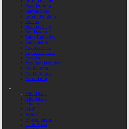
Profili Düzenle
Puan Durumu
Sample Page
Şifremi Unuttum
Sinema
Sinema Detay
Son Dakika
Takip Ettiklerim
Takipçilerim
Yayın Akışları
Yayın Akışları 2
Yazarlar
Yazdığım Haberler
Yol Durumu
Yol Durumu 2
Yorumlarım
Altın Detay
Altın Detay
Altınlar
AMP
Ayarlar
Beğendiklerim
Canlı Borsa