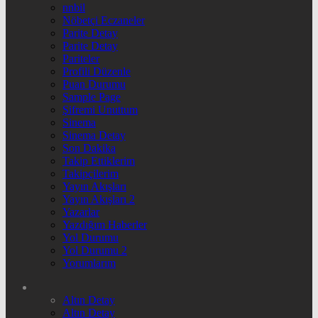
nnbil
Nöbetçi Eczaneler
Parite Detay
Parite Detay
Pariteler
Profili Düzenle
Puan Durumu
Sample Page
Şifremi Unuttum
Sinema
Sinema Detay
Son Dakika
Takip Ettiklerim
Takipçilerim
Yayın Akışları
Yayın Akışları 2
Yazarlar
Yazdığım Haberler
Yol Durumu
Yol Durumu 2
Yorumlarım
Altın Detay
Altın Detay