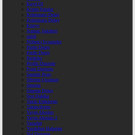
Kayıt Ol
Kripto Paralar
Kriptopara Detay
Kriptopara Detay
Künye
Namaz Vakitleri
nnbil
Nöbetçi Eczaneler
Parite Detay
Parite Detay
Pariteler
Profili Düzenle
Puan Durumu
Sample Page
Şifremi Unuttum
Sinema
Sinema Detay
Son Dakika
Takip Ettiklerim
Takipçilerim
Yayın Akışları
Yayın Akışları 2
Yazarlar
Yazdığım Haberler
Yol Durumu