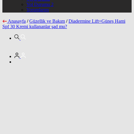
Yol Durumu 2
Yorumlarım
Anasayfa
/
Güzellik ve Bakım
/
Diadermine Lift+Güneş Hami
Spf 30 Kremi kullananlar şad mu?