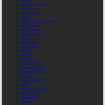
Eczane
Favori İçeriklerim
Gazeteler
Genel Ayarlar
Giriş
Günlük Burç Yorumları
Hakkımızda
Hava Durumu
Hava Durumu 2
Header4
Hisse Detay
Hisse Detay
Hisseler
İletişim
Kayıt Ol
Kripto Paralar
Kriptopara Detay
Kriptopara Detay
Künye
Namaz Vakitleri
nnbil
Nöbetçi Eczaneler
Parite Detay
Parite Detay
Pariteler