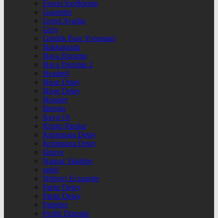
Favori İçeriklerim
Gazeteler
Genel Ayarlar
Giriş
Günlük Burç Yorumları
Hakkımızda
Hava Durumu
Hava Durumu 2
Header4
Hisse Detay
Hisse Detay
Hisseler
İletişim
Kayıt Ol
Kripto Paralar
Kriptopara Detay
Kriptopara Detay
Künye
Namaz Vakitleri
nnbil
Nöbetçi Eczaneler
Parite Detay
Parite Detay
Pariteler
Profili Düzenle