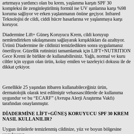
artırmaya yardımcı olan bu krem, yaşlanma karşıtı SPF 30
kompleksi ile zenginleştirilmiş formül ise UV ışınlarına karşı %98
koruma sağlıyor ve erken yaşlanmanın önüne geçiyor. Infrared
Teknolojisi de cildi, ciddi hücre hasarlarına ve yaşlanmaya karşı
koruyor.
Diadermine Lift+ Güneş Koruyucu Krem, cildi koruyup
nemlendirirken sıkılaşmasını sağlayarak kırışıklıkları da azaltıyor.
Ürünü Diadermine ile cildinizi temizledikten sonra uygulamanız
öneriliyor. Güzellik rutininizi tamamlamak için LIFT+NUTRITION
Gece Kremi ile birlikte de kullanabilirsiniz. Yağlı, normal ve kuru
ciltler için uygun olan ürün, kolay emilen ve tazeleyici dokusu ile de
dikkat çekiyor.
Genellikle 25 yaşından itibaren kullanabileceğiniz ürün,
dermatolojik olarak test edilmiştir vehassasciltlerde de kullanıma
uygundur ve bu “ECARF” (Avrupa Alerji Araştırma Vakfı)
tarafından onaylanmıştır.
DİADERMİNE LİFT+GÜNEŞ KORUYUCU SPF 30 KREM
NASIL KULLANILIR?
Uygun ürünlerle temizlenmiş cildinize, yüz ve boyun bölgesine