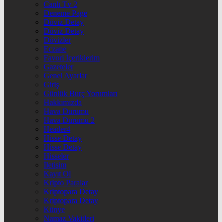
Canlı Tv 2
Deneme Page
Döviz Detay
Döviz Detay
Dövizler
Eczane
Favori İçeriklerim
Gazeteler
Genel Ayarlar
Giriş
Günlük Burç Yorumları
Hakkımızda
Hava Durumu
Hava Durumu 2
Header4
Hisse Detay
Hisse Detay
Hisseler
İletişim
Kayıt Ol
Kripto Paralar
Kriptopara Detay
Kriptopara Detay
Künye
Namaz Vakitleri