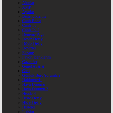
Altınlar
AMP
Ayarlar
Beğendiklerim
Canlı Borsa
Canlı Tv
Canlı Tv 2
Deneme Page
Döviz Detay
Döviz Detay
Dövizler
Eczane
Favori İçeriklerim
Gazeteler
Genel Ayarlar
Giriş
Günlük Burç Yorumları
Hakkımızda
Hava Durumu
Hava Durumu 2
Header4
Hisse Detay
Hisse Detay
Hisseler
İletişim