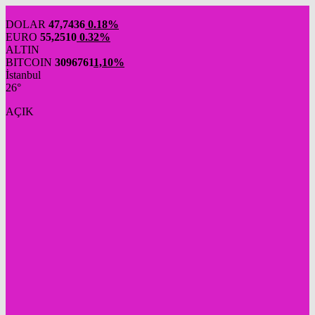
DOLAR
47,7436
0.18%
EURO
55,2510
0.32%
ALTIN
BITCOIN
3096761
1,10%
İstanbul
26°
AÇIK