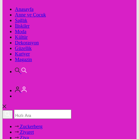
Anasayfa
Anne ve Çocuk
Sağlık
İlişkiler
Moda
Kültür
Dekorasyon
Güzellik
Kariyer
Magazin
Zuckerberg
Ziyaret
Ziya