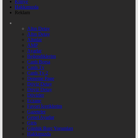
Künye
Hakkımızda
Reklam
Altın Detay
Altın Detay
Altınlar
AMP
Ayarlar
Beğendiklerim
Canlı Borsa
Canlı Tv
Canlı Tv 2
Deneme Page
Döviz Detay
Döviz Detay
Dövizler
Eczane
Favori İçeriklerim
Gazeteler
Genel Ayarlar
Giriş
Günlük Burç Yorumları
Hakkımızda