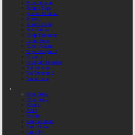
Puan Durumu
Sample Page
Şifremi Unuttum
Sinema
Sinema Detay
Son Dakika
Takip Ettiklerim
Takipçilerim
Yayın Akışları
Yayın Akışları 2
Yazarlar
Yazdığım Haberler
Yol Durumu
Yol Durumu 2
Yorumlarım
Altın Detay
Altın Detay
Altınlar
AMP
Ayarlar
Beğendiklerim
Canlı Borsa
Canlı Tv