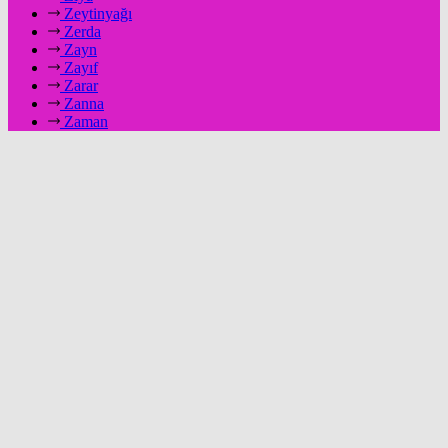
Zeytinyağı
Zerda
Zayn
Zayıf
Zarar
Zanna
Zaman