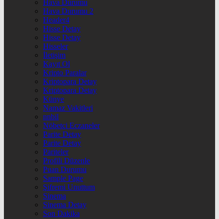
Hava Durumu
Hava Durumu 2
Header4
Hisse Detay
Hisse Detay
Hisseler
İletişim
Kayıt Ol
Kripto Paralar
Kriptopara Detay
Kriptopara Detay
Künye
Namaz Vakitleri
nnbil
Nöbetçi Eczaneler
Parite Detay
Parite Detay
Pariteler
Profili Düzenle
Puan Durumu
Sample Page
Şifremi Unuttum
Sinema
Sinema Detay
Son Dakika