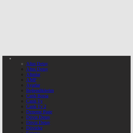
Altın Detay
Altın Detay
Altınlar
AMP
Ayarlar
Beğendiklerim
Canlı Borsa
Canlı Tv
Canlı Tv 2
Deneme Page
Döviz Detay
Döviz Detay
Dövizler