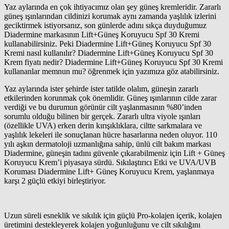
Yaz aylarında en çok ihtiyacımız olan şey güneş kremleridir. Zararlı
güneş ışınlarından cildinizi korumak aynı zamanda yaşlılık izlerini
geciktirmek istiyorsanız, son günlerde adını sıkça duyduğumuz
Diadermine markasının Lift+Güneş Koruyucu Spf 30 Kremi
kullanabilirsiniz. Peki Diadermine Lift+Güneş Koruyucu Spf 30
Kremi nasıl kullanılır? Diadermine Lift+Güneş Koruyucu Spf 30
Krem fiyatı nedir? Diadermine Lift+Güneş Koruyucu Spf 30 Kremi
kullananlar memnun mu? öğrenmek için yazımıza göz atabilirsiniz.
Yaz aylarında ister şehirde ister tatilde olalım, güneşin zararlı
etkilerinden korunmak çok önemlidir. Güneş ışınlarının cilde zarar
verdiği ve bu durumun görünür cilt yaşlanmasının %80’inden
sorumlu olduğu bilinen bir gerçek. Zararlı ultra viyole ışınları
(özellikle UVA) erken derin kırışıklıklara, ciltte sarkmalara ve
yaşlılık lekeleri ile sonuçlanan hücre hasarlarına neden oluyor. 110
yılı aşkın dermatoloji uzmanlığına sahip, ünlü cilt bakım markası
Diadermine, güneşin tadını güvenle çıkarabilmeniz için Lift + Güneş
Koruyucu Krem’i piyasaya sürdü. Sıkılaştırıcı Etki ve UVA/UVB
Koruması Diadermine Lift+ Güneş Koruyucu Krem, yaşlanmaya
karşı 2 güçlü etkiyi birleştiriyor.
Uzun süreli esneklik ve sıkılık için güçlü Pro-kolajen içerik, kolajen
üretimini destekleyerek kolajen yoğunluğunu ve cilt sıkılığını