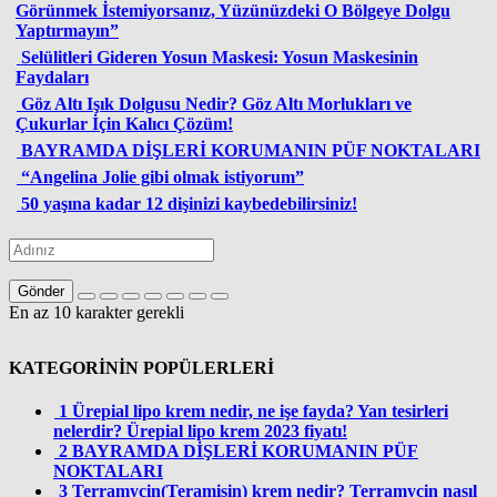
Görünmek İstemiyorsanız, Yüzünüzdeki O Bölgeye Dolgu
Yaptırmayın”
Selülitleri Gideren Yosun Maskesi: Yosun Maskesinin
Faydaları
Göz Altı Işık Dolgusu Nedir? Göz Altı Morlukları ve
Çukurlar İçin Kalıcı Çözüm!
BAYRAMDA DİŞLERİ KORUMANIN PÜF NOKTALARI
“Angelina Jolie gibi olmak istiyorum”
50 yaşına kadar 12 dişinizi kaybedebilirsiniz!
Gönder
En az 10 karakter gerekli
KATEGORİNİN POPÜLERLERİ
1
Ürepial lipo krem nedir, ne işe fayda? Yan tesirleri
nelerdir? Ürepial lipo krem 2023 fiyatı!
2
BAYRAMDA DİŞLERİ KORUMANIN PÜF
NOKTALARI
3
Terramycin(Teramisin) krem nedir? Terramycin nasıl