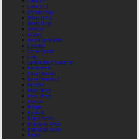
Canlı Tv
Canlı Tv 2
Deneme Page
Döviz Detay
Döviz Detay
Dövizler
Eczane
Favori İçeriklerim
Gazeteler
Genel Ayarlar
Giriş
Günlük Burç Yorumları
Hakkımızda
Hava Durumu
Hava Durumu 2
Header4
Hisse Detay
Hisse Detay
Hisseler
İletişim
Kayıt Ol
Kripto Paralar
Kriptopara Detay
Kriptopara Detay
Künye