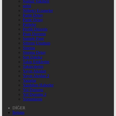
Namaz Vakitleri
nnbil
Nöbetçi Eczaneler
Parite Detay
Parite Detay
Pariteler
Profili Düzenle
Puan Durumu
Sample Page
Şifremi Unuttum
Sinema
Sinema Detay
Son Dakika
Takip Ettiklerim
Takipçilerim
Yayın Akışları
Yayın Akışları 2
Yazarlar
Yazdığım Haberler
Yol Durumu
Yol Durumu 2
Yorumlarım
DİĞER
İletişim