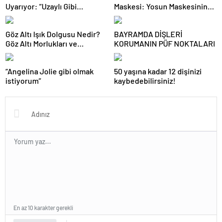
Uyarıyor: “Uzaylı Gibi
Maskesi: Yosun Maskesinin
Görünmek İstemiyorsanız,
Faydaları
Yüzünüzdeki O Bölgeye Dolgu
Göz Altı Işık Dolgusu Nedir?
BAYRAMDA DİŞLERİ
Yaptırmayın”
Göz Altı Morlukları ve
KORUMANIN PÜF NOKTALARI
Çukurlar İçin Kalıcı Çözüm!
“Angelina Jolie gibi olmak
50 yaşına kadar 12 dişinizi
istiyorum”
kaybedebilirsiniz!
En az 10 karakter gerekli