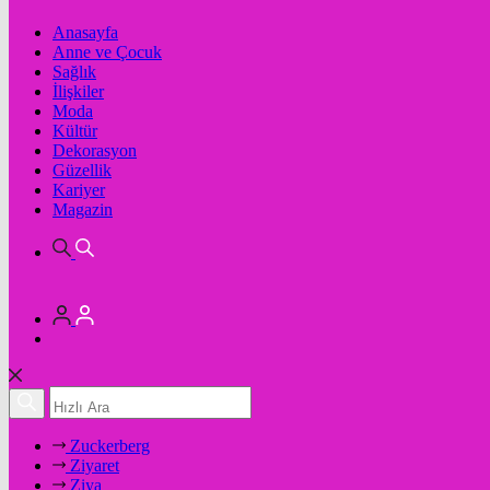
Anasayfa
Anne ve Çocuk
Sağlık
İlişkiler
Moda
Kültür
Dekorasyon
Güzellik
Kariyer
Magazin
Zuckerberg
Ziyaret
Ziya