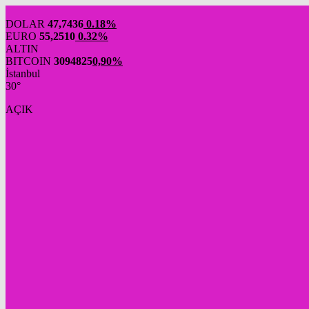
DOLAR
47,7436
0.18%
EURO
55,2510
0.32%
ALTIN
BITCOIN
3094825
0,90%
İstanbul
30°
AÇIK