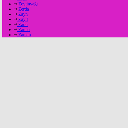
Zeytinyağı
Zerda
Zayn
Zayıf
Zarar
Zanna
Zaman