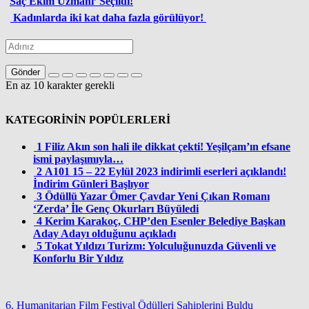
Saç Ekim Uzmanı’ Seçildi!
Kadınlarda iki kat daha fazla görülüyor!
Gönder
En az 10 karakter gerekli
KATEGORİNİN POPÜLERLERİ
1
Filiz Akın son hali ile dikkat çekti! Yeşilçam’ın efsane
ismi paylaşımıyla…
2
A101 15 – 22 Eylül 2023 indirimli eserleri açıklandı!
İndirim Günleri Başlıyor
3
Ödüllü Yazar Ömer Çavdar Yeni Çıkan Romanı
‘Zerda’ İle Genç Okurları Büyüledi
4
Kerim Karakoç, CHP’den Esenler Belediye Başkan
Aday Adayı olduğunu açıkladı
5
Tokat Yıldızı Turizm: Yolculuğunuzda Güvenli ve
Konforlu Bir Yıldız
6. Humanitarian Film Festival Ödülleri Sahiplerini Buldu