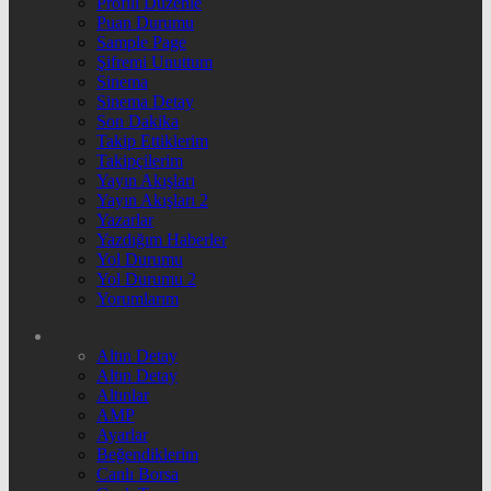
Profili Düzenle
Puan Durumu
Sample Page
Şifremi Unuttum
Sinema
Sinema Detay
Son Dakika
Takip Ettiklerim
Takipçilerim
Yayın Akışları
Yayın Akışları 2
Yazarlar
Yazdığım Haberler
Yol Durumu
Yol Durumu 2
Yorumlarım
Altın Detay
Altın Detay
Altınlar
AMP
Ayarlar
Beğendiklerim
Canlı Borsa