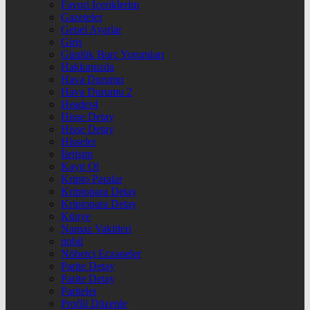
Favori İçeriklerim
Gazeteler
Genel Ayarlar
Giriş
Günlük Burç Yorumları
Hakkımızda
Hava Durumu
Hava Durumu 2
Header4
Hisse Detay
Hisse Detay
Hisseler
İletişim
Kayıt Ol
Kripto Paralar
Kriptopara Detay
Kriptopara Detay
Künye
Namaz Vakitleri
nnbil
Nöbetçi Eczaneler
Parite Detay
Parite Detay
Pariteler
Profili Düzenle