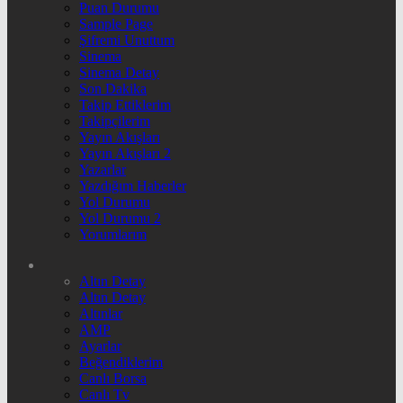
Puan Durumu
Sample Page
Şifremi Unuttum
Sinema
Sinema Detay
Son Dakika
Takip Ettiklerim
Takipçilerim
Yayın Akışları
Yayın Akışları 2
Yazarlar
Yazdığım Haberler
Yol Durumu
Yol Durumu 2
Yorumlarım
Altın Detay
Altın Detay
Altınlar
AMP
Ayarlar
Beğendiklerim
Canlı Borsa
Canlı Tv