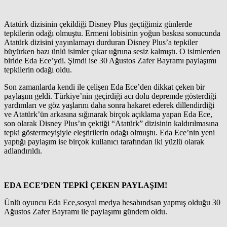
Atatürk dizisinin çekildiği Disney Plus geçtiğimiz günlerde
tepkilerin odağı olmuştu. Ermeni lobisinin yoğun baskısı sonucunda
Atatürk dizisini yayınlamayı durduran Disney Plus’a tepkiler
büyürken bazı ünlü isimler çıkar uğruna sesiz kalmıştı. O isimlerden
biride Eda Ece’ydi. Şimdi ise 30 Ağustos Zafer Bayramı paylaşımı
tepkilerin odağı oldu.
Son zamanlarda kendi ile çelişen Eda Ece’den dikkat çeken bir
paylaşım geldi. Türkiye’nin geçirdiği acı dolu depremde gösterdiği
yardımları ve göz yaşlarını daha sonra hakaret ederek dillendirdiği
ve Atatürk’ün arkasına sığınarak birçok açıklama yapan Eda Ece,
son olarak Disney Plus’ın çektiği “Atatürk” dizisinin kaldırılmasına
tepki göstermeyişiyle eleştirilerin odağı olmuştu. Eda Ece’nin yeni
yaptığı paylaşım ise birçok kullanıcı tarafından iki yüzlü olarak
adlandırıldı.
EDA ECE’DEN TEPKİ ÇEKEN PAYLAŞIM!
Ünlü oyuncu Eda Ece,sosyal medya hesabındsan yapmış olduğu 30
Ağustos Zafer Bayramı ile paylaşımı gündem oldu.