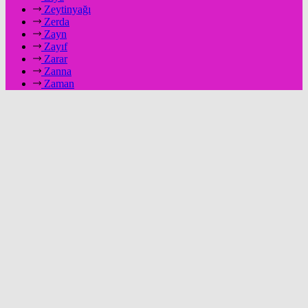
Zeytinyağı
Zerda
Zayn
Zayıf
Zarar
Zanna
Zaman