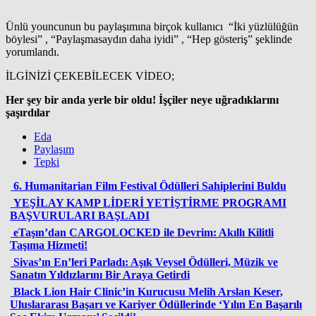
Ünlü youncunun bu paylaşımına birçok kullanıcı “İki yüzlülüğün
böylesi” , “Paylaşmasaydın daha iyidi” , “Hep gösteriş” şeklinde
yorumlandı.
İLGİNİZİ ÇEKEBİLECEK VİDEO;
Her şey bir anda yerle bir oldu! İşçiler neye uğradıklarını
şaşırdılar
Eda
Paylaşım
Tepki
6. Humanitarian Film Festival Ödülleri Sahiplerini Buldu
YEŞİLAY KAMP LİDERİ YETİŞTİRME PROGRAMI
BAŞVURULARI BAŞLADI
eTaşın’dan CARGOLOCKED ile Devrim: Akıllı Kilitli
Taşıma Hizmeti!
Sivas’ın En’leri Parladı: Aşık Veysel Ödülleri, Müzik ve
Sanatın Yıldızlarını Bir Araya Getirdi
Black Lion Hair Clinic’in Kurucusu Melih Arslan Keser,
Uluslararası Başarı ve Kariyer Ödüllerinde ‘Yılın En Başarılı