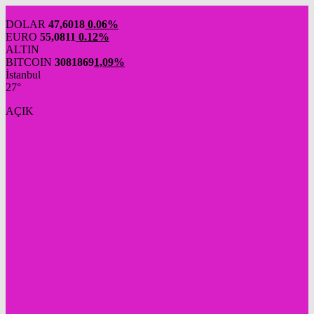
DOLAR
47,6018
0.06%
EURO
55,0811
0.12%
ALTIN
BITCOIN
3081869
1,09%
İstanbul
27°
AÇIK