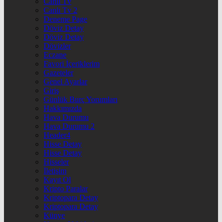
Canlı Tv
Canlı Tv 2
Deneme Page
Döviz Detay
Döviz Detay
Dövizler
Eczane
Favori İçeriklerim
Gazeteler
Genel Ayarlar
Giriş
Günlük Burç Yorumları
Hakkımızda
Hava Durumu
Hava Durumu 2
Header4
Hisse Detay
Hisse Detay
Hisseler
İletişim
Kayıt Ol
Kripto Paralar
Kriptopara Detay
Kriptopara Detay
Künye