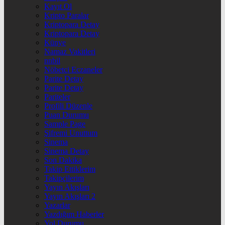
Kayıt Ol
Kripto Paralar
Kriptopara Detay
Kriptopara Detay
Künye
Namaz Vakitleri
nnbil
Nöbetçi Eczaneler
Parite Detay
Parite Detay
Pariteler
Profili Düzenle
Puan Durumu
Sample Page
Şifremi Unuttum
Sinema
Sinema Detay
Son Dakika
Takip Ettiklerim
Takipçilerim
Yayın Akışları
Yayın Akışları 2
Yazarlar
Yazdığım Haberler
Yol Durumu