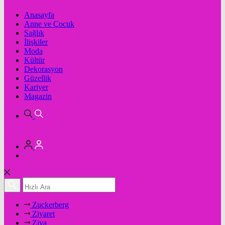
Anasayfa
Anne ve Çocuk
Sağlık
İlişkiler
Moda
Kültür
Dekorasyon
Güzellik
Kariyer
Magazin
Zuckerberg
Ziyaret
Ziya