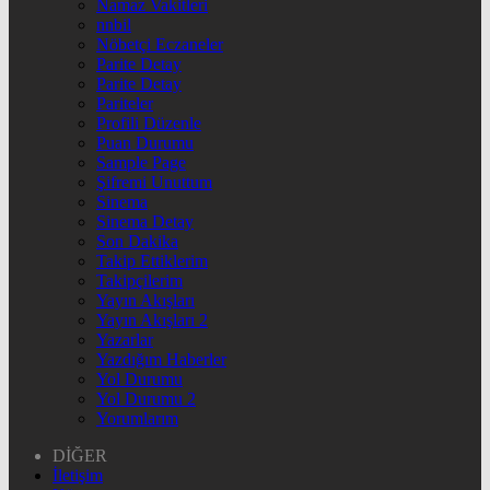
Namaz Vakitleri
nnbil
Nöbetçi Eczaneler
Parite Detay
Parite Detay
Pariteler
Profili Düzenle
Puan Durumu
Sample Page
Şifremi Unuttum
Sinema
Sinema Detay
Son Dakika
Takip Ettiklerim
Takipçilerim
Yayın Akışları
Yayın Akışları 2
Yazarlar
Yazdığım Haberler
Yol Durumu
Yol Durumu 2
Yorumlarım
DİĞER
İletişim