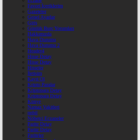
Eczane
Favori İçeriklerim
Gazeteler
Genel Ayarlar
Giriş
Günlük Burç Yorumları
Hakkımızda
Hava Durumu
Hava Durumu 2
Header4
Hisse Detay
Hisse Detay
Hisseler
İletişim
Kayıt Ol
Kripto Paralar
Kriptopara Detay
Kriptopara Detay
Künye
Namaz Vakitleri
nnbil
Nöbetçi Eczaneler
Parite Detay
Parite Detay
Pariteler