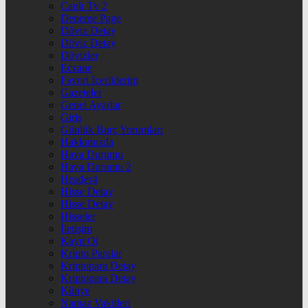
Canlı Tv 2
Deneme Page
Döviz Detay
Döviz Detay
Dövizler
Eczane
Favori İçeriklerim
Gazeteler
Genel Ayarlar
Giriş
Günlük Burç Yorumları
Hakkımızda
Hava Durumu
Hava Durumu 2
Header4
Hisse Detay
Hisse Detay
Hisseler
İletişim
Kayıt Ol
Kripto Paralar
Kriptopara Detay
Kriptopara Detay
Künye
Namaz Vakitleri