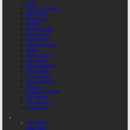
nnbil
Nöbetçi Eczaneler
Parite Detay
Parite Detay
Pariteler
Profili Düzenle
Puan Durumu
Sample Page
Şifremi Unuttum
Sinema
Sinema Detay
Son Dakika
Takip Ettiklerim
Takipçilerim
Yayın Akışları
Yayın Akışları 2
Yazarlar
Yazdığım Haberler
Yol Durumu
Yol Durumu 2
Yorumlarım
Altın Detay
Altın Detay