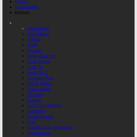
Künye
Hakkımızda
Reklam
Altın Detay
Altın Detay
Altınlar
AMP
Ayarlar
Beğendiklerim
Canlı Borsa
Canlı Tv
Canlı Tv 2
Deneme Page
Döviz Detay
Döviz Detay
Dövizler
Eczane
Favori İçeriklerim
Gazeteler
Genel Ayarlar
Giriş
Günlük Burç Yorumları
Hakkımızda