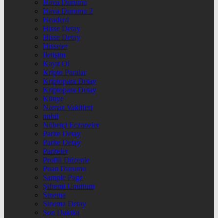
Hava Durumu
Hava Durumu 2
Header4
Hisse Detay
Hisse Detay
Hisseler
İletişim
Kayıt Ol
Kripto Paralar
Kriptopara Detay
Kriptopara Detay
Künye
Namaz Vakitleri
nnbil
Nöbetçi Eczaneler
Parite Detay
Parite Detay
Pariteler
Profili Düzenle
Puan Durumu
Sample Page
Şifremi Unuttum
Sinema
Sinema Detay
Son Dakika