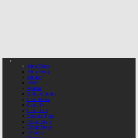
Altın Detay
Altın Detay
Altınlar
AMP
Ayarlar
Beğendiklerim
Canlı Borsa
Canlı Tv
Canlı Tv 2
Deneme Page
Döviz Detay
Döviz Detay
Dövizler