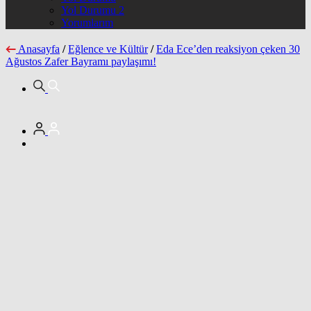
Yol Durumu 2
Yorumlarım
Anasayfa
/
Eğlence ve Kültür
/
Eda Ece’den reaksiyon çeken 30
Ağustos Zafer Bayramı paylaşımı!