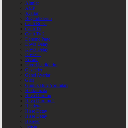
Altınlar
AMP
Ayarlar
Beğendiklerim
Canlı Borsa
Canlı Tv
Canlı Tv 2
Deneme Page
Döviz Detay
Döviz Detay
Dövizler
Eczane
Favori İçeriklerim
Gazeteler
Genel Ayarlar
Giriş
Günlük Burç Yorumları
Hakkımızda
Hava Durumu
Hava Durumu 2
Header4
Hisse Detay
Hisse Detay
Hisseler
İletişim