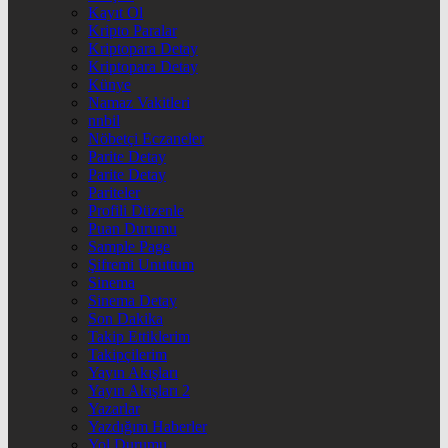
Kayıt Ol
Kripto Paralar
Kriptopara Detay
Kriptopara Detay
Künye
Namaz Vakitleri
nnbil
Nöbetçi Eczaneler
Parite Detay
Parite Detay
Pariteler
Profili Düzenle
Puan Durumu
Sample Page
Şifremi Unuttum
Sinema
Sinema Detay
Son Dakika
Takip Ettiklerim
Takipçilerim
Yayın Akışları
Yayın Akışları 2
Yazarlar
Yazdığım Haberler
Yol Durumu