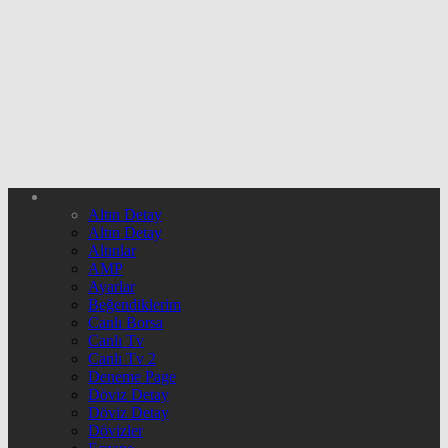
Altın Detay
Altın Detay
Altınlar
AMP
Ayarlar
Beğendiklerim
Canlı Borsa
Canlı Tv
Canlı Tv 2
Deneme Page
Döviz Detay
Döviz Detay
Dövizler