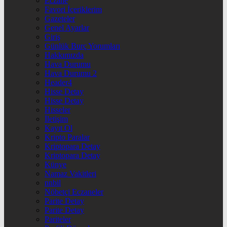
Eczane
Favori İçeriklerim
Gazeteler
Genel Ayarlar
Giriş
Günlük Burç Yorumları
Hakkımızda
Hava Durumu
Hava Durumu 2
Header4
Hisse Detay
Hisse Detay
Hisseler
İletişim
Kayıt Ol
Kripto Paralar
Kriptopara Detay
Kriptopara Detay
Künye
Namaz Vakitleri
nnbil
Nöbetçi Eczaneler
Parite Detay
Parite Detay
Pariteler