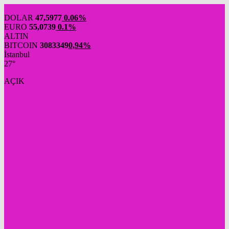
DOLAR
47,5977
0.06%
EURO
55,0739
0.1%
ALTIN
BITCOIN
3083349
0,94%
İstanbul
27°
AÇIK