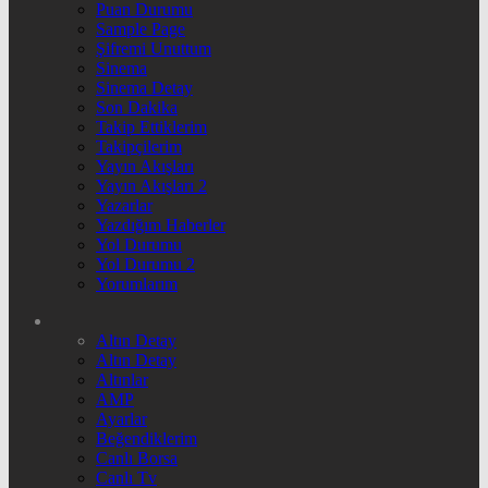
Puan Durumu
Sample Page
Şifremi Unuttum
Sinema
Sinema Detay
Son Dakika
Takip Ettiklerim
Takipçilerim
Yayın Akışları
Yayın Akışları 2
Yazarlar
Yazdığım Haberler
Yol Durumu
Yol Durumu 2
Yorumlarım
Altın Detay
Altın Detay
Altınlar
AMP
Ayarlar
Beğendiklerim
Canlı Borsa
Canlı Tv