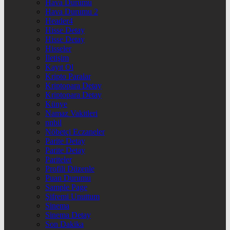
Hava Durumu
Hava Durumu 2
Header4
Hisse Detay
Hisse Detay
Hisseler
İletişim
Kayıt Ol
Kripto Paralar
Kriptopara Detay
Kriptopara Detay
Künye
Namaz Vakitleri
nnbil
Nöbetçi Eczaneler
Parite Detay
Parite Detay
Pariteler
Profili Düzenle
Puan Durumu
Sample Page
Şifremi Unuttum
Sinema
Sinema Detay
Son Dakika