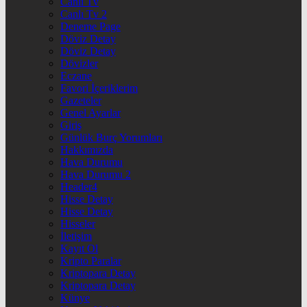
Canlı Tv
Canlı Tv 2
Deneme Page
Döviz Detay
Döviz Detay
Dövizler
Eczane
Favori İçeriklerim
Gazeteler
Genel Ayarlar
Giriş
Günlük Burç Yorumları
Hakkımızda
Hava Durumu
Hava Durumu 2
Header4
Hisse Detay
Hisse Detay
Hisseler
İletişim
Kayıt Ol
Kripto Paralar
Kriptopara Detay
Kriptopara Detay
Künye