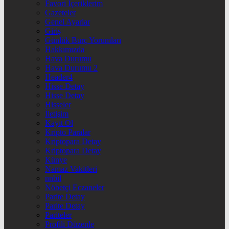
Favori İçeriklerim
Gazeteler
Genel Ayarlar
Giriş
Günlük Burç Yorumları
Hakkımızda
Hava Durumu
Hava Durumu 2
Header4
Hisse Detay
Hisse Detay
Hisseler
İletişim
Kayıt Ol
Kripto Paralar
Kriptopara Detay
Kriptopara Detay
Künye
Namaz Vakitleri
nnbil
Nöbetçi Eczaneler
Parite Detay
Parite Detay
Pariteler
Profili Düzenle