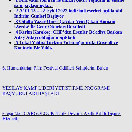
1
Filiz Akın son hali ile dikkat çekti! Yeşilçam’ın efsane
ismi paylaşımıyla…
2
A101 15 – 22 Eylül 2023 indirimli eserleri açıklandı!
İndirim Günleri Başlıyor
3
Ödüllü Yazar Ömer Çavdar Yeni Çıkan Romanı
‘Zerda’ İle Genç Okurları Büyüledi
4
Kerim Karakoç, CHP’den Esenler Belediye Başkan
Aday Adayı olduğunu açıkladı
5
Tokat Yıldızı Turizm: Yolculuğunuzda Güvenli ve
Konforlu Bir Yıldız
6. Humanitarian Film Festival Ödülleri Sahiplerini Buldu
YEŞİLAY KAMP LİDERİ YETİŞTİRME PROGRAMI
BAŞVURULARI BAŞLADI
eTaşın’dan CARGOLOCKED ile Devrim: Akıllı Kilitli Taşıma
Hizmeti!