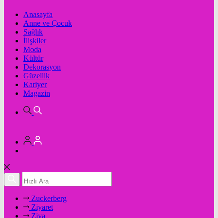
Anasayfa
Anne ve Çocuk
Sağlık
İlişkiler
Moda
Kültür
Dekorasyon
Güzellik
Kariyer
Magazin
Zuckerberg
Ziyaret
Ziya