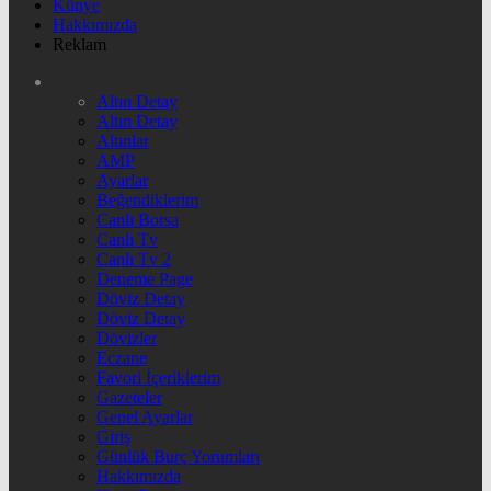
Künye
Hakkımızda
Reklam
Altın Detay
Altın Detay
Altınlar
AMP
Ayarlar
Beğendiklerim
Canlı Borsa
Canlı Tv
Canlı Tv 2
Deneme Page
Döviz Detay
Döviz Detay
Dövizler
Eczane
Favori İçeriklerim
Gazeteler
Genel Ayarlar
Giriş
Günlük Burç Yorumları
Hakkımızda