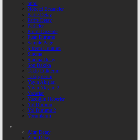
nnbil
Nöbetçi Eczaneler
Parite Detay
Parite Detay
Pariteler
Profili Düzenle
Puan Durumu
Sample Page
Şifremi Unuttum
Sinema
Sinema Detay
Son Dakika
Takip Ettiklerim
Takipçilerim
Yayın Akışları
Yayın Akışları 2
Yazarlar
Yazdığım Haberler
Yol Durumu
Yol Durumu 2
Yorumlarım
Altın Detay
Altın Detay