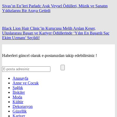
Sivas’ın En’leri Parladı: Aşık Veysel Ödülleri, Müzik ve Sanatın
Yıldızlarını Bir Araya Getirdi
Black Lion Hair Clinic’in Kurucusu Melih Arslan Keser,
Uluslararası Başarı ve Kariyer Ödüllerinde ‘Yılın En Başarılı Saç
Ekim Uzmanı’ Seçildi!
Haberleri güncel olarak e-postanızdan takip edebilirsiniz !
Anasayfa
Anne ve Çocuk
Sağlık
İlişkiler
Moda
Kültür
Dekorasyon
Güzellik
Kariyer