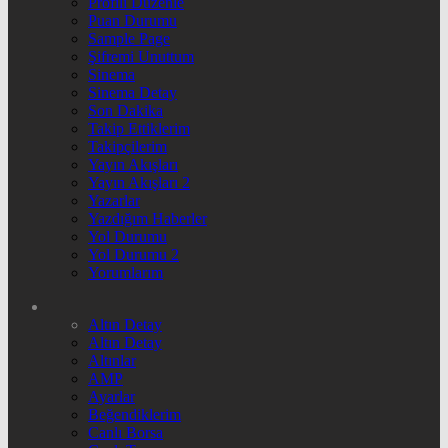
Profili Düzenle
Puan Durumu
Sample Page
Şifremi Unuttum
Sinema
Sinema Detay
Son Dakika
Takip Ettiklerim
Takipçilerim
Yayın Akışları
Yayın Akışları 2
Yazarlar
Yazdığım Haberler
Yol Durumu
Yol Durumu 2
Yorumlarım
Altın Detay
Altın Detay
Altınlar
AMP
Ayarlar
Beğendiklerim
Canlı Borsa