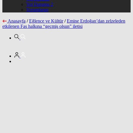
Yol Durumu 2
Yorumlarım
Anasayfa
/
Eğlence ve Kültür
/
Emine Erdoğan’dan zelzeleden
etkilenen Fas halkına “geçmiş olsun” iletisi