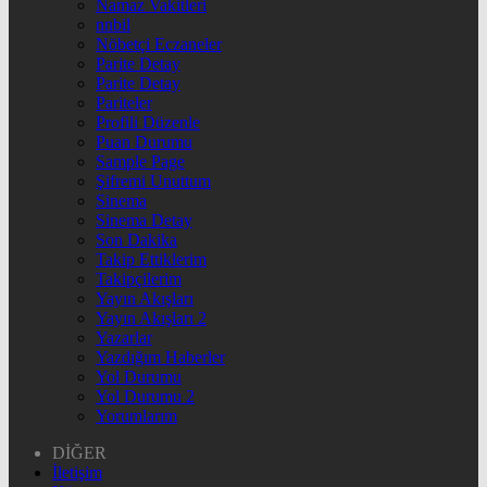
Namaz Vakitleri
nnbil
Nöbetçi Eczaneler
Parite Detay
Parite Detay
Pariteler
Profili Düzenle
Puan Durumu
Sample Page
Şifremi Unuttum
Sinema
Sinema Detay
Son Dakika
Takip Ettiklerim
Takipçilerim
Yayın Akışları
Yayın Akışları 2
Yazarlar
Yazdığım Haberler
Yol Durumu
Yol Durumu 2
Yorumlarım
DİĞER
İletişim