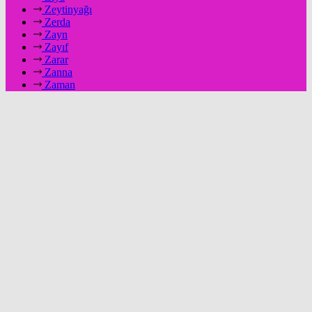
Zeytinyağı
Zerda
Zayn
Zayıf
Zarar
Zanna
Zaman