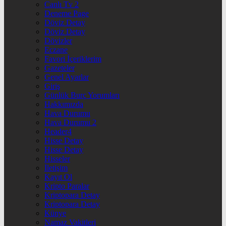
Canlı Tv 2
Deneme Page
Döviz Detay
Döviz Detay
Dövizler
Eczane
Favori İçeriklerim
Gazeteler
Genel Ayarlar
Giriş
Günlük Burç Yorumları
Hakkımızda
Hava Durumu
Hava Durumu 2
Header4
Hisse Detay
Hisse Detay
Hisseler
İletişim
Kayıt Ol
Kripto Paralar
Kriptopara Detay
Kriptopara Detay
Künye
Namaz Vakitleri