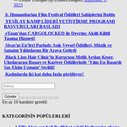
2023
6. Humanitarian Film Festival Ödülleri Sahiplerini Buldu
YEŞİLAY KAMP LİDERİ YETİŞTİRME PROGRAMI
BAŞVURULARI BAŞLADI
eTaşın’dan CARGOLOCKED ile Devrim: Akıllı Kilitli
Taşıma Hizmeti!
Sivas’ın En’leri Parladı: Aşık Veysel Ödülleri, Müzik ve
Sanatın Yıldızlarını Bir Araya Getirdi
Black Lion Hair Clinic’in Kurucusu Melih Arslan Keser,
Uluslararası Başarı ve Kariyer Ödüllerinde ‘Yılın En Başarılı
Saç Ekim Uzmanı’ Seçildi!
Kadınlarda iki kat daha fazla görülüyor!
Gönder
En az 10 karakter gerekli
KATEGORİNİN POPÜLERLERİ