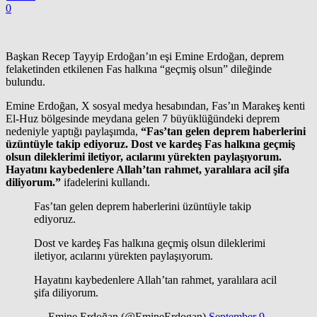
0
Başkan Recep Tayyip Erdoğan’ın eşi Emine Erdoğan, deprem
felaketinden etkilenen Fas halkına “geçmiş olsun” dileğinde
bulundu.
Emine Erdoğan, X sosyal medya hesabından, Fas’ın Marakeş kenti
El-Huz bölgesinde meydana gelen 7 büyüklüğündeki deprem
nedeniyle yaptığı paylaşımda,
“Fas’tan gelen deprem haberlerini
üzüntüyle takip ediyoruz. Dost ve kardeş Fas halkına geçmiş
olsun dileklerimi iletiyor, acılarını yürekten paylaşıyorum.
Hayatını kaybedenlere Allah’tan rahmet, yaralılara acil şifa
diliyorum.”
ifadelerini kullandı.
Fas’tan gelen deprem haberlerini üzüntüyle takip
ediyoruz.
Dost ve kardeş Fas halkına geçmiş olsun dileklerimi
iletiyor, acılarını yürekten paylaşıyorum.
Hayatını kaybedenlere Allah’tan rahmet, yaralılara acil
şifa diliyorum.
— Emine Erdoğan (@EmineErdogan)
September 9,