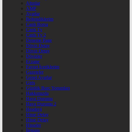
Altınlar
AMP
Ayarlar
Beğendiklerim
Canlı Borsa
Canlı Tv
Canlı Tv 2
Deneme Page
Döviz Detay
Döviz Detay
Dövizler
Eczane
Favori İçeriklerim
Gazeteler
Genel Ayarlar
Giriş
Günlük Burç Yorumları
Hakkımızda
Hava Durumu
Hava Durumu 2
Header4
Hisse Detay
Hisse Detay
Hisseler
İletişim